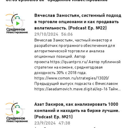
Otros episodios de "Срединное Инвестирование"
Вячеслав Замостьян, системный подход
в торговле опционами и как продавать
волатильность. (Podcast Ep. №22)
29/10/2024
56:06
Вячеслав Замостьян, частный инвестор и
разработчик програмного обеспечения для
алгоритмической торговли и анализа
опционных позиций. Автор
проекта https://quantpro.ru/ Автор публичной
стратегии на комоне, среднегодовая
доходность 30% с 2018 года.
https://www.comon.ru/strategies/13020/
Предыдущий выпуск подкаста с Вячеславом
https://aeadamovich.mave.digital/ep-16 Тайм-
коды: 00:00 Вступление и знакомство, с чего
все начиналось. 09:08 Когда могут помочь
Азат Закиров, как анализировать 1000
опционные стратегии, когда трендовые
компаний и находить на бирже лучшие.
подходы не работают. 12:10 Какие проблемы
возникают при изучение торговли опционами.
(Podcast Ep. №21)
18:44 Какие преимущества в торговле
23/9/2024
47:38
опционами, зачем их изучать и использовать в