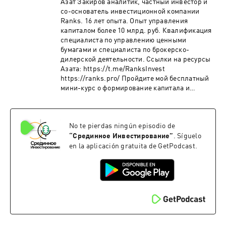
Азат Закиров аналитик, частный инвестор и
инвестирование. 30:52 Какие риски и
со-основатель инвестиционной компании
ограничения в опционах. 35:58 Как быть с
Ranks. 16 лет опыта. Опыт управления
ограниченностью по времени опционов, один
капиталом более 10 млрд. руб. Квалификация
из главных недостатков. 41:28 С каких книг
специалиста по управлению ценными
можно начать, чтобы познакомиться с
бумагами и специалиста по брокерско-
опционами. 47:40 Какие еще стратегии можно
дилерской деятельности. Ссылки на ресурсы
применять, автоматический стоп в опционах.
Азата: https://t.me/RanksInvest
Пройдите мой бесплатный мини-курс о
https://ranks.pro/ Пройдите мой бесплатный
формирование капитала и инвестирование,
мини-курс о формирование капитала и
как принимать решения и управлять эмоциями
инвестирование, как принимать решения и
на бирже. https://aeadamovich.ru/mi В этом
управлять эмоциями на
подкасте я рассказываю о своих подходах
бирже.https://aeadamovich.ru/miВ этом
принятия решений на финансовых рынках и
No te pierdas ningún episodio de
подкасте я рассказываю о своих подходах
почему такое название у этого подкаста. Беру
принятия решений на финансовых рынках и
“
Срединное Инвестирование
”
. Síguelo
интервью у моих друзей и коллег, чтобы
почему такое название у этого подкаста. Беру
en la aplicación gratuita de GetPodcast.
помочь начинающим инвесторам найти свой
интервью у моих друзей и коллег, чтобы
путь в торговле на бирже. Этот подкаст не
помочь начинающим инвесторам найти свой
только об инвестировании, а о саморазвитии,
путь в торговле на бирже. Этот подкаст не
их взаимосвязи, развитии внимательности и
только об инвестировании, а о саморазвитии,
осознанности, чтобы принимать взвешенные
их взаимосвязи, развитии внимательности и
решения. Еще подкаст о самом важном в
осознанности, чтобы принимать взвешенные
работе на финансовых рынках - о философии
решения. Еще подкаст о самом важном в
и психологии инвестирования. __________ 1.
работе на финансовых рынках - о философии