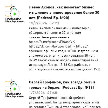
Если вам понравился выпуск, поделитесь им,
и психологии инвестирования.__________ 1.
это поможет развивать дальше подкаст и
Левон Акопов, как помогает бизнес
Если вам понравился выпуск, поделитесь им,
продолжить делать новые выпуски. 2.
это поможет развивать дальше подкаст и
мышление в инвестирование более 30
Подписывайтесь на мой youtube-канал! Там я
продолжить делать новые выпуски. 2.
лет. (Podcast Ep. №20)
публикую обучающие видео, провожу прямые
Подписывайтесь на мой youtube-канал! Там я
15/7/2024
32:21
эфиры с разборами моих сделок и портфелей.
публикую обучающие видео, провожу прямые
Левон Акопов бизнесмен и инвестор с
Каждое утро в 9:30 я провожу обзоры для
эфиры с разборами моих сделок и портфелей.
обширным опытом и 30-и летним
рынка акций РФ и США.
Каждое утро в 9:30 я провожу обзоры для
стажем.Телеграм-канал -
https://www.youtube.com/c/aeadamovich 3.
рынка акций РФ и США.
https://t.me/AkopovFinansVK -
Подпишитесь на мой телеграмм канал, в нем я
https://www.youtube.com/c/aeadamovich 3.
https://vk.com/lakopov Сайт – https://
делюсь своими идеями и торговыми планами,
Подпишитесь на мой телеграмм канал, в нем я
афинанс.рф Тайм-коды: 00:00 Вступление и
отвечаю на вопросы подписчиков.
делюсь своими идеями и торговыми планами,
знакомство, опыт инвестирования 30 лет.
https://t.me/aeadamovich
отвечаю на вопросы подписчиков.
07:49 Какую сейчас модель инвестирования
https://t.me/aeadamovich
использует Левон. 13:16 Как работать с
облигациями и совмещать их с акциями. 15:25
Психология удерживания позиций на бирже.
23:05 Основные приоритеты выбора главных
Сергей Трофимов, как всегда быть в
инвестиционных идей. 25:20 С чего стоит
тренде на бирже. (Podcast Ep. №19)
начинать обучение инвестированию.
Пройдите мой бесплатный мини-курс о
1/7/2024
47:40
формирование капитала и инвестирование,
Сергей Трофимов, частный трейдер,
как принимать решения и управлять эмоциями
управляющий. Автор популярных стратегий
на бирже. https://aeadamovich.ru/mi В этом
на сервисе “Финам Автоследование”, призер