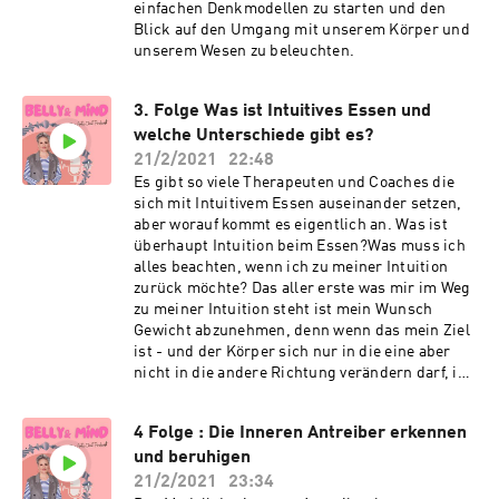
einfachen Denkmodellen zu starten und den
Blick auf den Umgang mit unserem Körper und
unserem Wesen zu beleuchten.
3. Folge Was ist Intuitives Essen und
welche Unterschiede gibt es?
21/2/2021
22:48
Es gibt so viele Therapeuten und Coaches die
sich mit Intuitivem Essen auseinander setzen,
aber worauf kommt es eigentlich an. Was ist
überhaupt Intuition beim Essen?Was muss ich
alles beachten, wenn ich zu meiner Intuition
zurück möchte? Das aller erste was mir im Weg
zu meiner Intuition steht ist mein Wunsch
Gewicht abzunehmen, denn wenn das mein Ziel
ist - und der Körper sich nur in die eine aber
nicht in die andere Richtung verändern darf, ist
es als würde etwas nicht "da sein" dürfen. Es ist
wie eine darunter liegendes Verbot, ein
4 Folge : Die Inneren Antreiber erkennen
Geheimnis, etwas über das nicht gesprochen
und beruhigen
werden darf.
21/2/2021
23:34