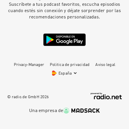
betrachten.
Suscríbete a tus podcast favoritos, escucha episodios
cuando estés sin conexión y déjate sorprender por las
recomendaciones personalizadas.
Privacy-Manager
Politica de privacidad
Aviso legal
España
© radio.de GmbH
2026
Una empresa de