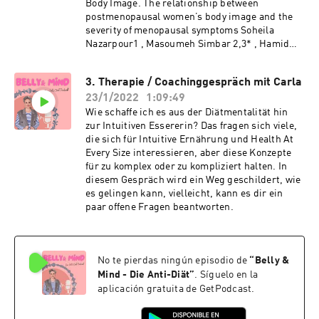
Body Image. The relationship between
postmenopausal women’s body image and the
severity of menopausal symptoms Soheila
Nazarpour1 , Masoumeh Simbar 2,3* , Hamid
Alavi Majd4 , Zahra Jafari Torkamani3 , Khadijeh
Dodel Andarvar 3and Fatemeh Rahnemaei3 Body
3. Therapie / Coachinggespräch mit Carla
image in perimenopausal women Katarzyna
23/1/2022
1:09:49
Szymona-Pałkowska, 1 Jolanta Adamczuk, 2
Marta Sapalska, 3 Oleg Gorbaniuk, 4 Jacek M.
Wie schaffe ich es aus der Diätmentalität hin
Robak, 5 and Janusz J. Kraczkowski 5 Author
zur Intuitiven Essererin? Das fragen sich viele,
information Article notes Copyright and License
die sich für Intuitive Ernährung und Health At
information PMC Disclaimer
Every Size interessieren, aber diese Konzepte
für zu komplex oder zu kompliziert halten. In
diesem Gespräch wird ein Weg geschildert, wie
es gelingen kann, vielleicht, kann es dir ein
paar offene Fragen beantworten.
No te pierdas ningún episodio de
“
Belly &
Mind - Die Anti-Diät
”
. Síguelo en la
aplicación gratuita de GetPodcast.