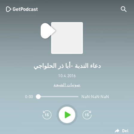
دعاء الندبة -أبا ذر الحلواجي
10.4.2016
صوتيات الشيعة
0:00
NaN:NaN:NaN
Del