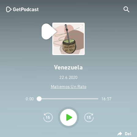
Venezuela
22.6.2020
Matiemos Un Rato
0:00
16:57
Del