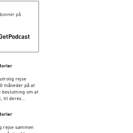
 forberedelse og
ed bag kulissen på
bonnér på
torier
utrolig rejse
10 måneder på at
 beslutning om at
 til deres
a og Julie deler
dfordringer og
torier
nen giver Ida og
kendte, bygger
lig rejse sammen
forhindringer -