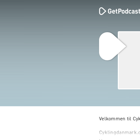
Velkommen til Cyk
Cyklingdanmark.cc
samlingspunkt for