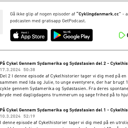
drømmen, vigtigheden af teknisk træning, og hvordan mental
visualisering spiller en kritisk rolle i at nå toppen. Så kom m
mountainbike landsholdet.
Gå ikke glip af nogen episoder af
“
Cyklingdanmark.cc
”
- a
podcasten med gratisapp GetPodcast.
På Cykel Gennem Sydamerika og Sydøstasien del 2 - Cykelhis
17.3.2024
50:38
Del 2 I denne episode af Cykelhistorier tager vi dig med på en 
sammen med Ida og Julie, to unge eventyrere, der har brugt 
cykle gennem Sydamerika og Sydøstasien. Fra deres spontane
bryde med dagligdagens trummerum og søge frihed på to hjul,
udfordrende tur gennem storslåede landskaber og kulturer. Id
deres historie om opdagelse, kammeratskab og de uventede u
På Cykel Gennem Sydamerika og Sydøstasien del 1 - Cykelhis
glæder ved bikepacking. Som nybegyndere i bikepackingverde
10.3.2024
52:19
Julie et inspirerende indblik i, hvordan man navigerer i det u
I denne episode af Cykelhistorier tager vi dig med på en utro
utrolige venskaber på vejen, og overvinder både små og store 