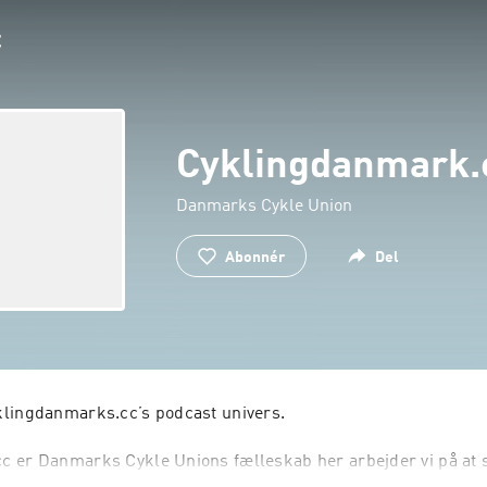
Cyklingdanmark.
Danmarks Cykle Union
Abonnér
Del
lingdanmarks.cc’s podcast univers.

 er Danmarks Cykle Unions fælleskab her arbejder vi på at s
 dansk cykling. 
