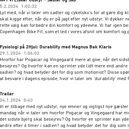
N+1 Vi Elsker Udstyr - Sadler og Sko
5.2.2024
1:02:32
Lyt med, når vi taler om sadler og cykelsko's for at gøre dig k
skal kigge efter, når du er på jagt efter nyt udstyr. Vi dykker n
rette valg kan forbedre din komfort og ydeevne. Vi har igen be
Copenhagen Bike Fit, som et led i vores afsnit om komfort o
er flere afsnit planlagt med andre gæster hvor vi vil dykke ned
aspekt af komfort og performance.
Fysiologi på 2Hjul: Durability med Magnus Bak Klaris
29.1.2024
1:06:02
Hvorfor har Pogacar og Vingegaard mere at give, når det sidst
besejres? Og hvorfor kan en sprinter yde lidt mere end andre e
sadlen? og hvad betyder det for dig som motionist? Disse spø
at besvare i dagens episode, hvor vi taler om 'durability' med 
cykelbutik/café-ejeren, træneren, 2'er DM linjeløb, Danmarks
vinderen af Demin Cuppen og 10'er i PostNord Danmark Run
Trailer
Klaris
24.1.2024
0:43
Vi er tilbage med nyt udstyr, nye emner og vigtigst nye gæster
mandag når vi taler om hvorfor Pogacar og Vingegaard har mer
det sidste bjerg skal besejres? Og hvorfor en sprinter kan yde
andre efter 6 timer i sadlen? og hvad betyder det for dig som 