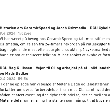
ive dig op til vores nyhedsbrev: http://eepurl.com/itW9Ck 

va i klubberne: Grus & eventyr, Mountainbike og Landevej. 

pp og vær med til at skabe hele danmarks cykelfællesskab
Historien om CeramicSpeed og Jacob Csizmadia - DCU Cykelh
9.4.2024
1:02:46
Vi har været på besøg hos CeramicSpeed og talt med stifteren
Csizmadia, om rejsen fra 24-timers rekorden på rulleskøjter 
bag nogle af de mest efterspurgte produkter på cykelmarkedet
handler om at reducere friktion. Vi har ønsket at skabe et form
sætte fokus på danske iværksættere inden for cykelsporten. G
DCU Bag Kulissen - Vejen til OL og arbejdet på et unikt land
og Mads Bødker
2.4.2024
59:56
I denne episode har vi besøg af Malene Degn og landstræner
fortæller om deres forberedelser frem mod OL, samt hvad der 
sådan et stort event, og den dybe forbindelse, der er mellem a
Malene deler sin erfaring fra starten som niårig, til at blive e
rytter. Vi taler om de udfordringer og triumfer, der kommer m