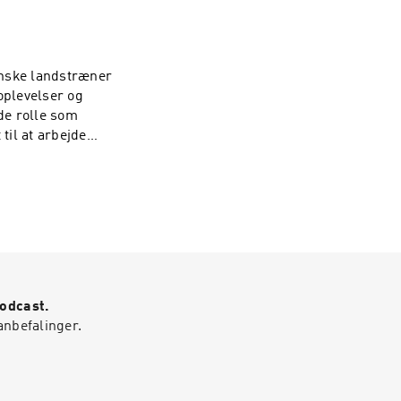
r om 'durability'
linjeløb,
er i PostNord
nske landstræner
oplevelser og
nde rolle som
til at arbejde
 i Danmark. Vær
både atleter og
Podcast.
anbefalinger.