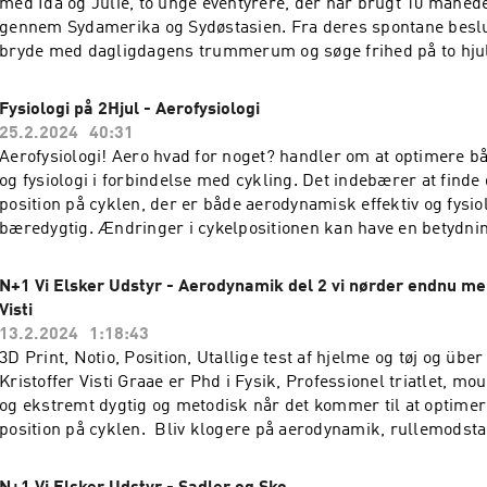
med Ida og Julie, to unge eventyrere, der har brugt 10 månede
alt sammen mens de udforsker verden fra cykelsadlen. Dette a
gennem Sydamerika og Sydøstasien. Fra deres spontane besl
for alle, der drømmer om eventyr eller bare elsker at høre om
bryde med dagligdagens trummerum og søge frihed på to hjul,
oplevelser. Psst nu kan du forsikre din cykel uden bøvl:
udfordrende tur gennem storslåede landskaber og kulturer. Id
www.dcucykelforsikring.dk
deres historie om opdagelse, kammeratskab og de uventede u
Fysiologi på 2Hjul - Aerofysiologi
glæder ved bikepacking. Som nybegyndere i bikepackingverde
25.2.2024
40:31
Julie et inspirerende indblik i, hvordan man navigerer i det u
Aerofysiologi! Aero hvad for noget? handler om at optimere 
utrolige venskaber på vejen, og overvinder både små og store 
og fysiologi i forbindelse med cykling. Det indebærer at finde
alt sammen mens de udforsker verden fra cykelsadlen. Dette a
position på cyklen, der er både aerodynamisk effektiv og fysio
for alle, der drømmer om eventyr eller bare elsker at høre om
bæredygtig. Ændringer i cykelpositionen kan have en betydni
oplevelser. Psst nu kan du forsikre din cykel uden bøvl:
aerodynamik og kroppens evne til at producere kraft under tr
www.dcucykelforsikring.dk
vigtigt at finde den rette balance mellem de to faktorer for at
N+1 Vi Elsker Udstyr - Aerodynamik del 2 vi nørder endnu me
mulige resultat. Små ændringer i positionen kan have stor ind
Visti
præstationen. Lyt med når vi taler med Perter Møller Christe
13.2.2024
1:18:43
Danmark.
3D Print, Notio, Position, Utallige test af hjelme og tøj og übe
Kristoffer Visti Graae er Phd i Fysik, Professionel triatlet, mou
og ekstremt dygtig og metodisk når det kommer til at optime
position på cyklen. Bliv klogere på aerodynamik, rullemodst
optimering. Husk at abonnere på vores podcast og skriv til o
feedback eller ideer til emner community@cyklingdanmark.c