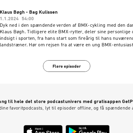
spørgsmål forsøger vi at besvare i dagens episode, hvor vi tale
med fysiologen, cykelbutik/café-ejeren, træneren, DM's 2'er i 
Klaus Bøgh - Bag Kulissen
Danmarksmesteren i gravel, vinderen af Demin Cuppen og 10'
1.1.2024
54:00
Danmark Rundt, Magnus Bak Klaris
Dyk ned i den spændende verden af BMX-cykling med den da
Klaus Bøgh. Tidligere elite BMX-rytter, deler sine personlige 
indsigt i sporten, fra hans start som fireårig til hans nuvære
landstræner. Hør om rejsen fra at være en ung BMX-entusiast 
med topatleter, og få et indblik i hverdagen som landstræner
med til at udforske, hvordan passion for BMX-cykling former 
trænere i denne fascinerende sport.
Flere episoder
ng til hele det store podcastunivers med gratisappen Get
ine favoritpodcasts, lyt til episoder offline, og få spændende 