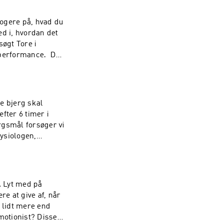
logere på, hvad du
ed i, hvordan det
søgt Tore i
g performance. Der
 i det fysiologiske
e bjerg skal
fter 6 timer i
rgsmål forsøger vi
fysiologen,
mesteren i gravel,
dt, Magnus Bak
. Lyt med på
e at give af, når
 lidt mere end
motionist? Disse