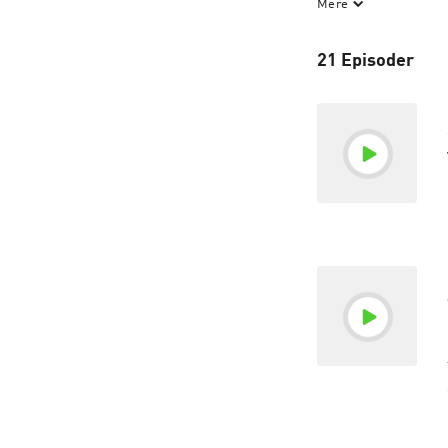
Mere
Lige nu kan du skr
Vi er også på Stra
21 Episoder
Download vores a