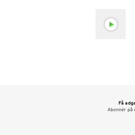
Få adga
Abonnér på d