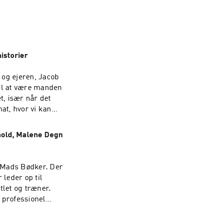
istorier
 og ejeren, Jacob
til at være manden
, især når det
at, hvor vi kan
od lytning.
shold, Malene Degn
 Mads Bødker. Der
leder op til
tlet og træner.
n professionel
ed at jage OL-