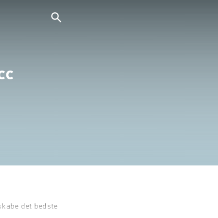
cc
kabe det bedste 