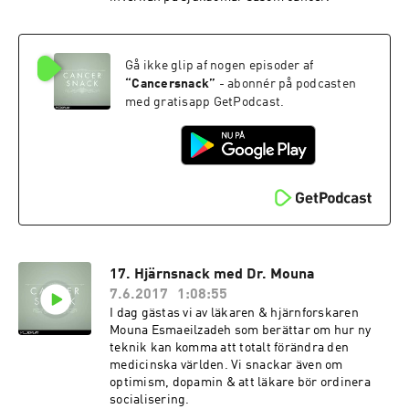
Gå ikke glip af nogen episoder af
“
Cancersnack
”
- abonnér på podcasten
med gratisapp GetPodcast.
17. Hjärnsnack med Dr. Mouna
7.6.2017
1:08:55
I dag gästas vi av läkaren & hjärnforskaren
Mouna Esmaeilzadeh som berättar om hur ny
teknik kan komma att totalt förändra den
medicinska världen. Vi snackar även om
optimism, dopamin & att läkare bör ordinera
socialisering.