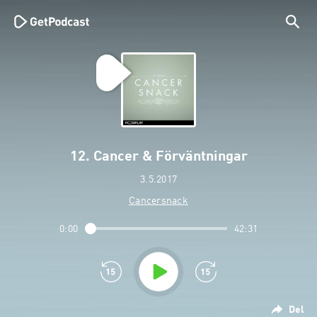
12. Cancer & Förväntningar
3.5.2017
Cancersnack
0:00
42:31
Del