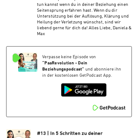
DANKE für deine Unterstützung!

tun kannst wenn du in deiner Beziehung einen
Seitensprung erfahren hast. Wenn du dir
Unterstützung bei der Auflösung, Klärung und
Wir wünschen dir viel Freude beim hören!

Heilung der Verletzung wünschst, sind wir
liebend gerne für dich da! Alles Liebe, Daniela &
Max
Lass uns gemeinsam eure Beziehung auf das nächste Level 
heben! 🚀

Verpasse keine Episode von
Über Daniela & Max:

“
PaaRevolution - Dein
Beziehungspodcast
”
und abonniere ihn
in der kostenlosen GetPodcast App.
Daniela & Ich sind Paarberater*Innen aus Leidenschaft. Wir 
leben und lieben, das was wir in unserer Arbeit lehren, 
authentisch und herzlich täglich in unserer eigenen 
Partnerschaft.

Als Patchworkfamily, Liebes – und Businesspaar kennen wir die 
Herausforderungen des Alltags und der Beziehungsführung 
aus eigener Erfahrung und verstehen unsere Partnerschaft als 
#13 | In 5 Schritten zu deiner
ein intensives Forschungsprojekt.
