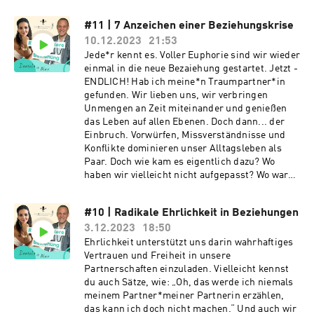
Schreibe uns gerne eine E-Mail mit deinem
Beziehungen zu kreieren und einen Weg zu finden, diese neue 
Feedback, Fragen oder Themenwünsche für
Form von Partnerschaft ins Bildungssystem unserer Kinder zu 
#11 | 7 Anzeichen einer Beziehungskrise
unseren Beziehungspodcast an:
etablieren. Denn nur so kann das wirkliche Potential 
info@paarevolution.com
10.12.2023
21:53
zwischenmenschlicher Beziehungen vielleicht eines Tages voll 
Jede*r kennt es. Voller Euphorie sind wir wieder
ausgeschöpft werden. 

einmal in die neue Bezaiehung gestartet. Jetzt -
ENDLICH! Hab ich meine*n Traumpartner*in
gefunden. Wir lieben uns, wir verbringen
Für uns, unsere Kinder & Enkelkinder.

Unmengen an Zeit miteinander und genießen
das Leben auf allen Ebenen. Doch dann... der
Einbruch. Vorwürfen, Missverständnisse und
Deine kostenlose Beziehungsanalyse:

Konflikte dominieren unser Alltagsleben als
Paar. Doch wie kam es eigentlich dazu? Wo
haben wir vielleicht nicht aufgepasst? Wo waren
Wenn du gerne mit uns gemeinsam den nächsten Schritt in 
wir oder ICH?! Wieder einmal nicht "wach"
deiner Beziehung gehen möchtest und deine Partnerschaft 
genug? In dieser Episode teilen wir mit dir 7
#10 | Radikale Ehrlichkeit in Beziehungen
Anzeichen einer Beziehungskrise und geben dir
weiterentwickeln willst, dann laden wir dich ganz herzlich zu 
3.12.2023
18:50
hilfreiche Tipps an die Hand, wie du sie
einer kostenlosen Erstberatung ein. In diesem Gespräch 
erkennen und für dich nutzen kannst.
Ehrlichkeit unterstützt uns darin wahrhaftiges
analysieren wir gemeinsam eure Beziehung – So bekommt ihr 
Vertrauen und Freiheit in unsere
Klarheit darüber was wirklich los ist und erhaltet ein 
Partnerschaften einzuladen. Vielleicht kennst
Verständnis davon, wie es für euch beide und eure 
du auch Sätze, wie: „Oh, das werde ich niemals
Partnerschaft ganz konkret weitergehen kann!

meinem Partner*meiner Partnerin erzählen,
das kann ich doch nicht machen.“ Und auch wir