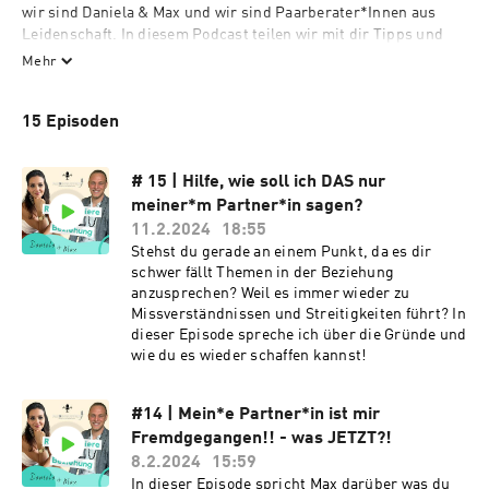
wir sind Daniela & Max und wir sind Paarberater*Innen aus 
Leidenschaft. In diesem Podcast teilen wir mit dir Tipps und 
Tricks rund um das Thema Beziehungen. Dabei nehmen wir 
Mehr
nicht nur Bezug auf unser fachliches Know-How, sondern teilen 
mit dir ganz konkrete und alltagsnahe Beispiele aus unserer 
15 Episoden
täglichen Beratungspraxis und - das ist sicherlich das 
besondere an diesem Podcast - natürlich auch aus unserer 
eigenen Beziehung. 👩‍❤️‍👨

# 15 | Hilfe, wie soll ich DAS nur
meiner*m Partner*in sagen?
11.2.2024
18:55
Dieser Podcast soll dich und euch als Paar darin unterstützen 
Stehst du gerade an einem Punkt, da es dir
eure Beziehung aus einer etwas anderen Perspektive zu sehen, 
schwer fällt Themen in der Beziehung
sodass ihr gemeinsam, neben all den schönen Dingen die eine 
anzusprechen? Weil es immer wieder zu
Partnerschaft mit sich bringt, auch schwierige Phasen 
Missverständnissen und Streitigkeiten führt? In
meistern könnt. 💕

dieser Episode spreche ich über die Gründe und
wie du es wieder schaffen kannst!
Wenn dir unser Podcast gefällt, hilf uns bei unserer Mission 
eine neue und erfüllendere Form der Beziehungsführung in die 
#14 | Mein*e Partner*in ist mir
Welt zu bringen und teile diesen Podcast super gerne mit 
Fremdgegangen!! - was JETZT?!
deinen Lieblingsmenschen, damit auch sie ihre Beziehung 
8.2.2024
15:59
besser verstehen und gemeinsam als Paar wachsen können. 
In dieser Episode spricht Max darüber was du