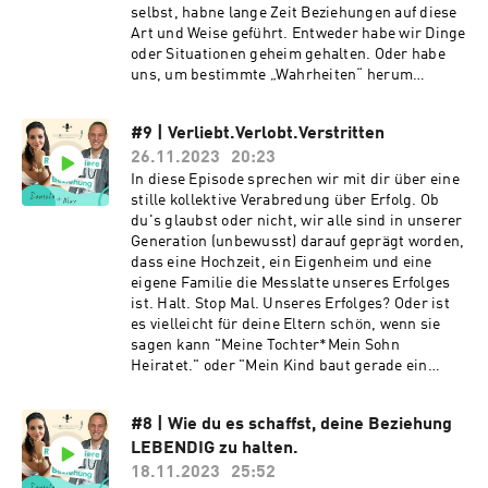
selbst, habne lange Zeit Beziehungen auf diese
👉 Also: Schnapp dir deine*n Partner*in, klickt auf den Link zu 
Art und Weise geführt. Entweder habe wir Dinge
unserer Website und sichert euch euren exklusiven Termin!

oder Situationen geheim gehalten. Oder habe
uns, um bestimmte „Wahrheiten“ herum
gewunden. Und wenn wir ehrlich zu uns selbst
❤️ Website: https://www.paarevolution.com

sind, dann kennt wahrscheinlich jeder von uns,
#9 | Verliebt.Verlobt.Verstritten
die ein oder andere „Notlüge“, die wir gerne
❤️ kostenloser Video-Kurs: https://www.paarevolution.com/5-
26.11.2023
20:23
einmal gebrauchen, wenn es unangenehm
schritte-kurs/
werden könnte. Wozu wir dich einladen möchten
In diese Episode sprechen wir mit dir über eine
ist, gerade im Bezug auf dich selbst und deine
stille kollektive Verabredung über Erfolg. Ob
Beziehungen mit Unehrlichkeiten Schluss zu
du's glaubst oder nicht, wir alle sind in unserer
machen. Viel mehr noch: Wir möchten dich
Generation (unbewusst) darauf geprägt worden,
Einladen wirklich ALLES auf den Tisch zu legen
dass eine Hochzeit, ein Eigenheim und eine
und nichts, aber auch wirklich gar nichts
eigene Familie die Messlatte unseres Erfolges
zurück zu halten. Vielleicht magst du jetzt
ist. Halt. Stop Mal. Unseres Erfolges? Oder ist
denken, ohJE!! Wenn ich erzähle, das ich
es vielleicht für deine Eltern schön, wenn sie
manchmal andere Menschen sexuell anziehend
sagen kann "Meine Tochter*Mein Sohn
finde, oder wenn ich erzähle, dass ich mir
Heiratet." oder "Mein Kind baut gerade ein
dieses oder jenes von unserer Beziehung
Haus." oder "Endlich werde ich Oma. Ich bin so
wünsche, oder wenn ich erzähle, das ich - was
Stolz auf meine Kinder." Ja wir alle kennen Ihn.
#8 | Wie du es schaffst, deine Beziehung
auch immer hier einzusetzen ist 😉- dann
Diesen einen bestimmten Tag. Den Tag der
werden wir wahrscheinlich erst einmal
LEBENDIG zu halten.
Hochzeit. Den wir einmal mit einem ganz
ordentlich Streiten. Doch wir möchten dich an
bestimmten Menschen in unserem Leben
18.11.2023
25:52