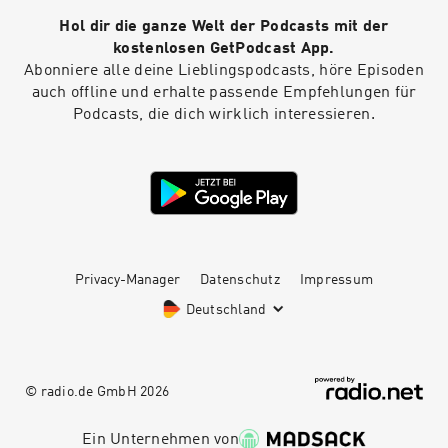
Zeitpunkt 2. Selbstreflexion 3. Worst Case &
Hol dir die ganze Welt der Podcasts mit der
Best Case 4. Deine klare Absicht 5. Das
Gespräch 6. Gemeinsame Lösungsfindung Wir
kostenlosen GetPodcast App.
wünschen dir viel Freude bei dieser Episode!
Abonniere alle deine Lieblingspodcasts, höre Episoden
Übrigens: Wenn du die dir 7 - Schritte als PDF-
auch offline und erhalte passende Empfehlungen für
Anleitung sichern möchtest, dann trage dich
Podcasts, die dich wirklich interessieren.
einfach unter https://www.paarevolution.com in
unseren Newsletter ein und erhalte neben
einem kostenlosen Videokurs von uns auch die
PDF als Unterstützung für eine gelingende
Gesprächsführung.
Privacy-Manager
Datenschutz
Impressum
Deutschland
© radio.de GmbH
2026
Ein Unternehmen von