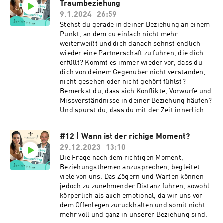
Traumbeziehung
9.1.2024
26:59
Stehst du gerade in deiner Beziehung an einem
Aus unserer Sicht heraus ist auf dieser Welt ein radikaler 
Punkt, an dem du einfach nicht mehr
Wandel in der Art und Weise, wie wir Menschen unsere 
weiterweißt und dich danach sehnst endlich
Beziehungen führen dringend notwendig. Unsere Generation 
wieder eine Partnerschaft zu führen, die dich
hat, trotz der aktuell wilden Zeiten, die Möglichkeit viele 
erfüllt? Kommt es immer wieder vor, dass du
kollektive und Individuelle Wunden und Verletzungen in 
dich von deinem Gegenüber nicht verstanden,
Heilung zu bringen und so eine wirkliche Veränderung in Gang 
nicht gesehen oder nicht gehört fühlst?
zu setzen.

Bemerkst du, dass sich Konflikte, Vorwürfe und
Missverständnisse in deiner Beziehung häufen?
Und spürst du, dass du mit der Zeit innerlich
Unsere Mission ist es daher, so viele Paare wie möglich auf 
immer unzufriedener wirst und gar nicht so
ihrem Weg, in Ihr persönliches und gemeinsames Glück, zu 
recht weißt, wie das passieren konnte?
#12 | Wann ist der richige Moment?
begleiten. Es ist uns beiden ein Anliegen, das Geschenk, das 
Vielleicht denkst du sogar: … Es ist normal,
wir, durch die Unterstützung vieler besonderer Lehrer*Innen, 
29.12.2023
13:10
dass man sich mit der Zeit als Paar
in unserer Beziehung auspacken durften, weiterzureichen und 
auseinanderlebt… … So wird Beziehung wohl
Die Frage nach dem richtigen Moment,
einfach sein… … Über Trennung nach? Dabei
damit eine Unterstützung für Partnerschaften zu sein, die 
Beziehungsthemen anzusprechen, begleitet
wünschst du dir eigentlich nichts mehr als eine
viele von uns. Das Zögern und Warten können
bereit sind in ihrer Beziehung neue Wege zu gehen.

Partnerschaft, in der du dich geliebt fühlst,
jedoch zu zunehmender Distanz führen, sowohl
verstanden wirst und gemeinsame
körperlich als auch emotional, da wir uns vor
Weiterentwicklung möglich ist? Dann ist diese
dem Offenlegen zurückhalten und somit nicht
Unser Wunsch ist es gemeinsam mit euch und vielen anderen 
Podcastfolge genau das richtige für dich!
mehr voll und ganz in unserer Beziehung sind.
Paaren ein neues Bild von erfüllten, wachen und glücklichen 