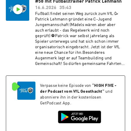
#58 mit Fußballtrainer Patrick Lehmann
gern in deiner Podcast-App oder an
16.6.2026
35:43
podcast@vfl-geesthacht.de.Viel Spaß beim
Hören!#meinvfl #highfive
Fußball findet seinen Weg zurück zum VfL 🥳
Patrick Lehmann gründet eine C-Jugend
Jungemannschaft (Mädels wären aber aber
auch erlaubt - das Regelwerk wird noch
geprüft) ⚽️Patrick war selbst jahrelang als
Spieler unterwegs und hat sich schon immer
organisatorisch eingebracht. Jetzt ist der VfL
eine neue Chance für ihn.Besonderes
Augenmerk legt er auf Teambuilding und
Gemeinschaft! So dürfen gemeinsame Fahrten
zu Spielen und Teamevents nicht fehlen.Ob er
auch schon Potenzial in dem Einen oder
Anderen sieht? Hört rein! 🎧Wir freuen uns
Verpasse keine Episode von
“
HIGH FIVE -
über Feedback in den Kommentaren und eine
Bewertung unseres Podcast 🫰#highfive
der Podcast vom VfL Geesthacht
”
und
#meinvfl
abonniere ihn in der kostenlosen
GetPodcast App.