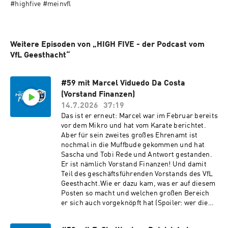
#highfive #meinvfl
Weitere Episoden von „HIGH FIVE - der Podcast vom
VfL Geesthacht“
#59 mit Marcel Viduedo Da Costa
(Vorstand Finanzen)
14.7.2026
37:19
Das ist er erneut: Marcel war im Februar bereits
vor dem Mikro und hat vom Karate berichtet.
Aber für sein zweites großes Ehrenamt ist
nochmal in die Muffbude gekommen und hat
Sascha und Tobi Rede und Antwort gestanden.
Er ist nämlich Vorstand Finanzen! Und damit
Teil des geschäftsführenden Vorstands des VfL
Geesthacht.Wie er dazu kam, was er auf diesem
Posten so macht und welchen großen Bereich
er sich auch vorgeknöpft hat (Spoiler: wer die
VfL-Streams kennt, könnte es schon ahnen),
hört ihr in dieser Folge!Feedback wie immer