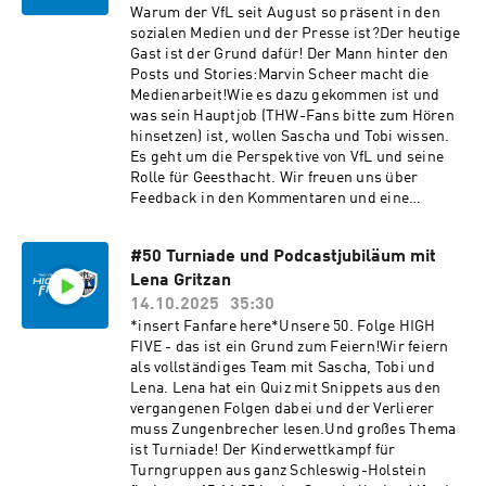
Warum der VfL seit August so präsent in den
sozialen Medien und der Presse ist?Der heutige
Gast ist der Grund dafür! Der Mann hinter den
Posts und Stories:Marvin Scheer macht die
Medienarbeit!Wie es dazu gekommen ist und
was sein Hauptjob (THW-Fans bitte zum Hören
hinsetzen) ist, wollen Sascha und Tobi wissen.
Es geht um die Perspektive von VfL und seine
Rolle für Geesthacht. Wir freuen uns über
Feedback in den Kommentaren und eine
Bewertung in deiner Podcastapp. Du erreichst
uns auch unter podcast@vfl-geesthacht.de.Viel
#50 Turniade und Podcastjubiläum mit
Spaß beim Hören!#highfive #meinvfl
Lena Gritzan
14.10.2025
35:30
*insert Fanfare here*Unsere 50. Folge HIGH
FIVE - das ist ein Grund zum Feiern!Wir feiern
als vollständiges Team mit Sascha, Tobi und
Lena. Lena hat ein Quiz mit Snippets aus den
vergangenen Folgen dabei und der Verlierer
muss Zungenbrecher lesen.Und großes Thema
ist Turniade! Der Kinderwettkampf für
Turngruppen aus ganz Schleswig-Holstein