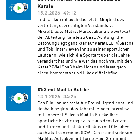
unbedingt reinhören!Über Feedback freuen wir
Karate
uns an podcast@vfl-geesthacht.de oder als
Kommentar zu dieser Folge.Viel Spaß beim
15.2.2026
49:12
Hören!#meinvfl #highfive
Endlich kommt auch das letzte Mitglied des
vertretungsberechtigten Vorstands vor
Mikro!Dieses Mal ist Marcel aber als Sportwart
der Abteilung Karate zu Gast. Achtung, die
Betonung liegt ganz klar auf KaratEEE. ☝️Sascha
und Tobi interviewen ihn zu seiner sportlichen
Laufbahn, wie sich die Sportart über die Jahre
verändert hat und wie war das nochmal mit den
Katas??Viel Spaß beim Hören und lasst gern
einen Kommentar und Like da!#highfive
#meinvfl
#53 mit Madita Kulcke
13.1.2026
34:25
Das F in Januar steht für Freiwilligendienst und
deshalb beginnt das Jahr mit einem Interview
mit unserer FSJlerin Madita Kulcke.Ihre
sportliche Erfahrung hat sie aus dem Tanzen
und Turnen und ist aktuell aktiv im TGM, aber
auch als Trainerin im SGW. Daher sind viele von
Maditas Aufgaben mit Turnbezug. Sie nimmt