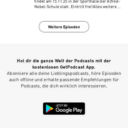
findet am 15.11.25 in der Sporthalle der Alfred-
Nobel-Schule statt. Eintritt frei!Alles weitere -
Infos, Insights und unsere neue FSJlerin
Madita- hört ihr in der Folge #50.Wir freuen uns
über Feedback in den Kommentaren und durch
Weitere Episoden
eine Bewertung in deiner Podcast-App. Ihr
erreicht uns auch unter podcast@vfl-
geesthacht.de.Viel Spaß beim Hören!#highfive
#meinvfl
Hol dir die ganze Welt der Podcasts mit der
kostenlosen GetPodcast App.
Abonniere alle deine Lieblingspodcasts, höre Episoden
auch offline und erhalte passende Empfehlungen für
Podcasts, die dich wirklich interessieren.