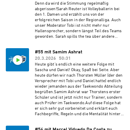
Denn da wird die Stimmung regelmäßig
abgerissen!Sarah Reuter ist Volleyballerin bei
den 1. Damen und erzählt uns von der
erfolgreichen Saison in der Regionalliga. Auch
unser Moderator Tobi ist nicht mehr nur
Hallensprecher, sondern längst Teil des Teams
geworden. Sarah spills the tea über andere
Mannschaften, Spielstrategien, Coach Klaus-
Heinrich Wulff und warum eine so erfolgreiche
#55 mit Samim Ashrat
Saison sich trotzdem ein bisschen nach
20.3.2026
50:31
verlieren anfühlt.Viel Spaß beim Zuhören!Über
Feedback freuen wir uns wie immer in den
Heute gibt’s endlich eine weitere Folge mit
Kommentaren oder per E-Mail an podcast@vfl-
Sascha und Daniel! Okay, Spaß bei Seite. Aber
geesthacht.de.#highfive #meinvfl
heute dürfen wir nach Thorsten Müller (der den
Versprecher mit Tobi und Daniel hatte) endlich
wieder jemanden aus der Taekwondo Abteilung
begrüßen.Samim Ashrat war Thorstens erster
Schüler und ist jetzt nicht nur Trainer, sondern
auch Prüfer im Taekwondo.Auf diese Folge hat
er sich sehr gut vorbereitet und erklärt euch
Fachbegriffe, Regeln und die Mentalität hinter
der Sportart.Wenn euch interessiert, worüber
er gerade ein Buch schreibt, solltet ihr
#54 mit Marcel Viduedo Da Costa zu