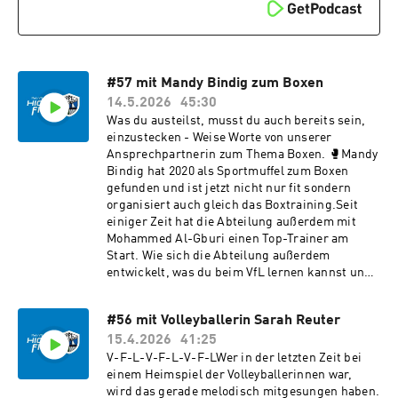
#57 mit Mandy Bindig zum Boxen
14.5.2026
45:30
Was du austeilst, musst du auch bereits sein,
einzustecken - Weise Worte von unserer
Ansprechpartnerin zum Thema Boxen. 🥊Mandy
Bindig hat 2020 als Sportmuffel zum Boxen
gefunden und ist jetzt nicht nur fit sondern
organisiert auch gleich das Boxtraining.Seit
einiger Zeit hat die Abteilung außerdem mit
Mohammed Al-Gburi einen Top-Trainer am
Start. Wie sich die Abteilung außerdem
entwickelt, was du beim VfL lernen kannst und
was du über Karate Kid wissen solltest, erfährst
du im Interview!Wir freuen uns über ein Abo
#56 mit Volleyballerin Sarah Reuter
und Kommentar in deiner Podcastapp oder
15.4.2026
41:25
Feedback als Mail an podcast@vfl-
geesthacht.de.Viel Spaß beim Hören! 🎧
V-F-L-V-F-L-V-F-LWer in der letzten Zeit bei
#highfive #meinvfl
einem Heimspiel der Volleyballerinnen war,
wird das gerade melodisch mitgesungen haben.