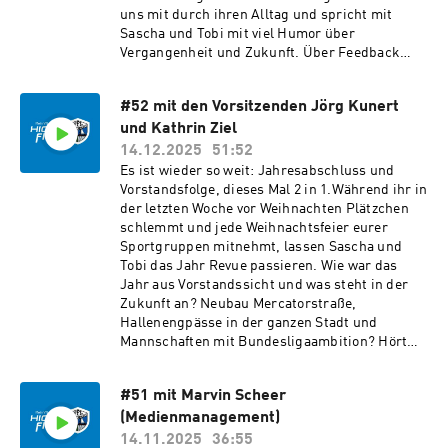
uns mit durch ihren Alltag und spricht mit
Sascha und Tobi mit viel Humor über
Vergangenheit und Zukunft. Über Feedback
freuen wir uns an podcast@vfl-geesthacht.de
oder als Kommentar zu dieser Folge.Viel Spaß
#52 mit den Vorsitzenden Jörg Kunert
beim Hören!#meinvfl #highfive
und Kathrin Ziel
14.12.2025
51:52
Es ist wieder so weit: Jahresabschluss und
Vorstandsfolge, dieses Mal 2 in 1.Während ihr in
der letzten Woche vor Weihnachten Plätzchen
schlemmt und jede Weihnachtsfeier eurer
Sportgruppen mitnehmt, lassen Sascha und
Tobi das Jahr Revue passieren. Wie war das
Jahr aus Vorstandssicht und was steht in der
Zukunft an? Neubau Mercatorstraße,
Hallenengpässe in der ganzen Stadt und
Mannschaften mit Bundesligaambition? Hört
rein und erfahrt mehr!Wir freuen uns über
Feedback in den Kommentaren und durch eine
#51 mit Marvin Scheer
Bewertung auf eurer Podcast-App. Ihr erreicht
(Medienmanagement)
uns auch unter podcast@vfl-geesthacht.de.Viel
Spaß beim Hören!#highfive #meinvfl
14.11.2025
36:55