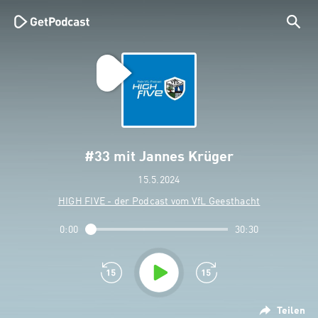
#33 mit Jannes Krüger
15.5.2024
HIGH FIVE - der Podcast vom VfL Geesthacht
0:00
30:30
Teilen