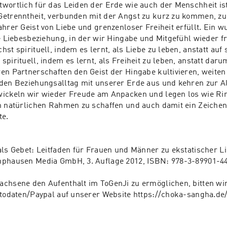
wortlich für das Leiden der Erde wie auch der Menschheit ist
etrenntheit, verbunden mit der Angst zu kurz zu kommen, zu 
ahrer Geist von Liebe und grenzenloser Freiheit erfüllt. Ein w
ie Liebesbeziehung, in der wir Hingabe und Mitgefühl wieder fr
st spirituell, indem es lernt, als Liebe zu leben, anstatt auf s
pirituell, indem es lernt, als Freiheit zu leben, anstatt daru
en Partnerschaften den Geist der Hingabe kultivieren, weiten 
den Beziehungsalltag mit unserer Erde aus und kehren zur Al
ickeln wir wieder Freude am Anpacken und legen los wie Rin
n natürlichen Rahmen zu schaffen und auch damit ein Zeichen 
e.

als Gebet: Leitfaden für Frauen und Männer zu ekstatischer Li
mphausen Media GmbH, 3. Auflage 2012, ISBN: 978-3-89901-442
chsene den Aufenthalt im ToGenJi zu ermöglichen, bitten wir 
ntodaten/Paypal auf unserer Website https://choka-sangha.de