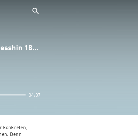
Sesshin 18…
34:37
r konkreten, 
en. Denn 