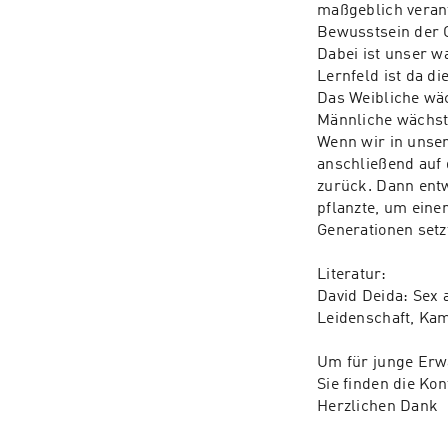
maßgeblich verant
Bewusstsein der G
Dabei ist unser w
Lernfeld ist da d
Das Weibliche wäch
Männliche wächst s
Wenn wir in unser
anschließend auf 
zurück. Dann entw
pflanzte, um eine
Generationen setzt
Literatur:

David Deida: Sex 
Leidenschaft, Ka
Um für junge Erwa
Sie finden die Ko
Herzlichen Dank