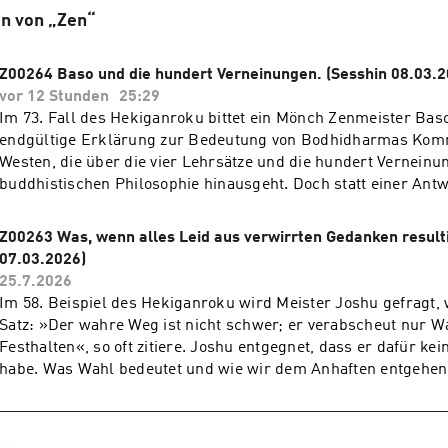
n von „Zen“
Z00264 Baso und die hundert Verneinungen. (Sesshin 08.03.2
vor 12 Stunden
25:29
Im 73. Fall des Hekiganroku bittet ein Mönch Zenmeister Bas
endgültige Erklärung zur Bedeutung von Bodhidharmas Ko
Westen, die über die vier Lehrsätze und die hundert Verneinu
buddhistischen Philosophie hinausgeht. Doch statt einer Ant
Müdigkeit, Kopfschmerz und schließlich ein schlichtes Einge
Nichtwissens. Am Ende bleibt nur ein einfacher Satz: »Shisos 
Z00263 Was, wenn alles Leid aus verwirrten Gedanken resulti
Kais Kopf ist schwarz.« In diesem Teisho führt Christoph Rei Ho Hatlapa durch
07.03.2026)
die philosophischen Hintergründe des buddhistischen Tetra
25.7.2026
Lehre Nagarjunas vom Mittleren Weg und verbindet sie mit E
Im 58. Beispiel des Hekiganroku wird Meister Joshu gefragt,
Daoismus. Dabei wird deutlich, dass Zen die Wahrheit nicht i
Satz: »Der wahre Weg ist nicht schwer; er verabscheut nur W
philosophischen Unterscheidungen sucht. Vielmehr führt der
Festhalten«, so oft zitiere. Joshu entgegnet, dass er dafür ke
unmittelbaren Wirklichkeit des Lebens selbst. Die Gedanken 
abe. Was Wahl bedeutet und wie wir dem Anhaften entgehen können, ist ein
Nichtsein, über Recht und Unrecht, über Ja und Nein verlier
wiederkehrendes Thema. Joshus Botschaft bleibt dabei stets 
Macht, wenn wir den Drehpunkt des Dao entdecken. Jenen Ort
wahre Weg (Dao) ist einfach, nur unser Denken macht ihn komp
Gegensätze auflösen und wir die Welt wieder direkt sehen, so w
Mitchell schreibt dazu in seinem Buch »The Second Book of t