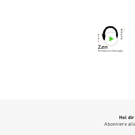
S
Hol di
Abonniere all