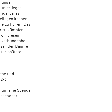
 unser 
unterliegen. 
underbares 
eilegen können. 
ie zu hoffen. Das 
m zu kämpfen. 
wir diesen 
lverbundenheit 
zai, der Bäume 
für spätere 
ebe und 
-6 

um eine Spende: 

/spenden/
