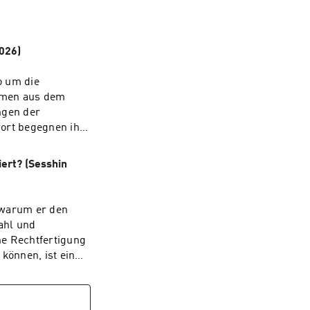
026)
o um die
mmen aus dem
ngen der
wort begegnen ihm
ständnis des
Kopf ist weiß,
ert? (Sesshin
lemmas und der
insichten aus dem
 warum er den
n immer feineren
ahl und
 Weg zurück zur
ine Rechtfertigung
über Sein und
en ihre zwingende
dieselbe: Der
, an dem sich die
liziert. Steven
ie sie ist:
he Dao«: »Wir