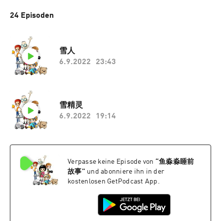
24 Episoden
雪人
6.9.2022
23:43
雪精灵
6.9.2022
19:14
Verpasse keine Episode von
“
鱼淼淼睡前
故事
”
und abonniere ihn in der
kostenlosen GetPodcast App.