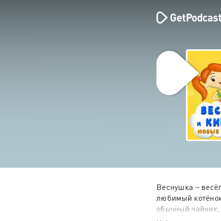
Веснушка – весёл
любимый котёнок 
обычный чайник, 
Кипятоши волшеб