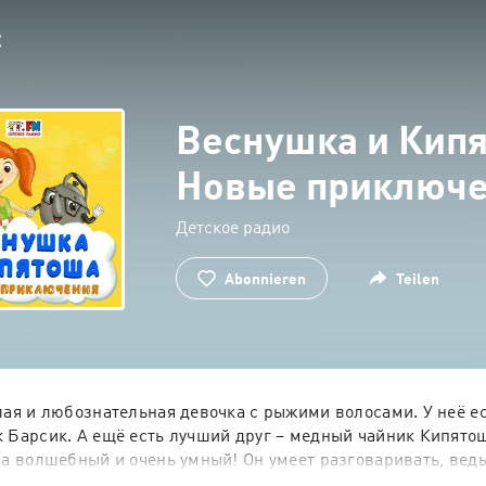
Веснушка и Кип
Новые приключ
Детское радио
Abonnieren
Teilen
ая и любознательная девочка с рыжими волосами. У неё ест
Барсик. А ещё есть лучший друг – медный чайник Кипятоша.
а волшебный и очень умный! Он умеет разговаривать, ведь
ный сосуд – лампа Аладдина! Кипятоша всегда угостит вку