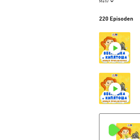
Mehr
расскажет что-ни
не скучно, ведь 
220 Episoden