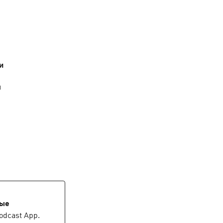
ятоше никогда 
и
и
вые
odcast App.