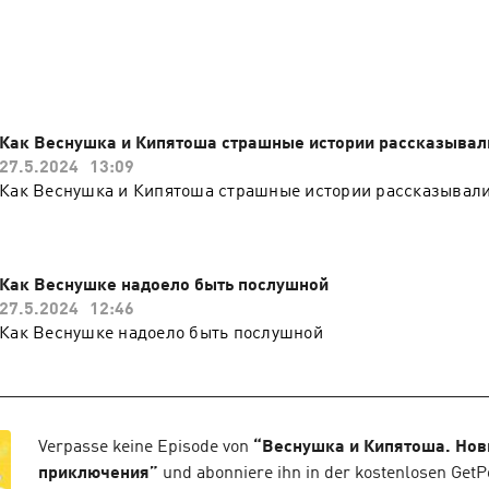
будь интересное, поможет советом. Вместе Веснушке и Кип
на свете столько всего удивительного!
Как Веснушка и Кипятоша страшные истории рассказывал
27.5.2024
13:09
Как Веснушка и Кипятоша страшные истории рассказывал
Как Веснушке надоело быть послушной
27.5.2024
12:46
Как Веснушке надоело быть послушной
Verpasse keine Episode von
“
Веснушка и Кипятоша. Но
приключения
”
und abonniere ihn in der kostenlosen GetP