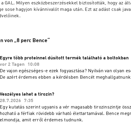
t a GAL. Milyen eszközbeszerzésekkel biztosították, hogy az álta
 sose hagyjon kívánnivalót maga után. Ezt az adást csak java
velőinek.
n von „8 perc Bence“
Egyre több proteinnel dúsított termék található a boltokban
vor 2 Tagen
10:08
De vajon egészséges-e ezek fogyasztása? Nyilván van olyan ese
De azért érdemes ebben a kérdésben Bencét meghallgatnunk
Veszélyes lehet a tirozin?
28.7.2026
7:35
Egy kutatás szerint ugyanis a vér magasabb tirozinszintje ös
hozható a férfiak rövidebb várható élettartamával. Bence megn
elmondja, amit erről érdemes tudnunk.