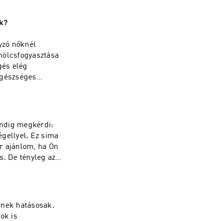
k?
nyzó nőknél
mölcsfogyasztása
gés elég
egészséges
tokat, és
zám hátterében.
indig megkérdi:
égellyel. Ez sima
or ajánlom, ha Ön
s. De tényleg az?
ének hatásosak.
ok is