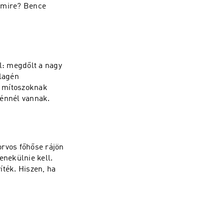
y mire? Bence
l: megdőlt a nagy
lagén
a mítoszoknak
génnél vannak.
orvos főhőse rájön
enekülnie kell.
íték. Hiszen, ha