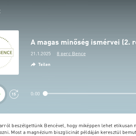
A magas minőség ismérvei (2. r
21.1.2025
8 perc Bence
Teilen
0:00
arról beszélgettünk Bencével, hogy miképpen lehet etikusan
ozni. Most a magnézium biszglicinát példáján keresztül bemut