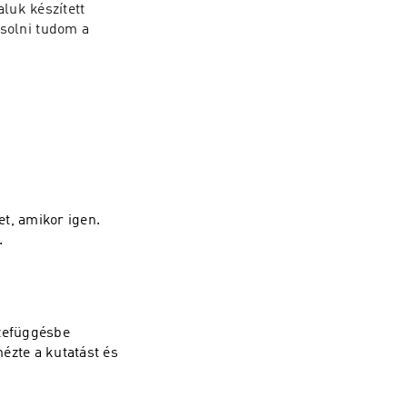
luk készített 
solni tudom a 
t, amikor igen.
.
szefüggésbe
ézte a kutatást és