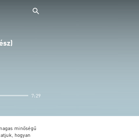
ész)
7:29
 magas minőségű 
atjuk, hogyan 