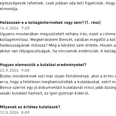
egészségesek lehetnek, csak jobban oda kell figyelniük. Hog
elmondja.
Hatásosak-e a kollagéntermékek vagy sem? (1. rész)
16.6.2026
7:25
Ugyanis mostanában megszületett néhány írás, ezzel a címme
kollagénmítosz. Megkérdeztem Bencét, valóban megdőlt a kol
hatásosságának mítosza? Még a kérdést sem értette. Hiszen 
akkor van létjogosultságuk, ha nincsenek evidenciák. A kolla
Hogyan elemezzük a kutatási eredményeket?
22.5.2026
9:08
Biztos mindenkinek volt már olyan filmélménye, ahol a krimi 
arra, hogy a felettesei meghamisították a kutatásokat, ezért m
Bence szerint egy jó dokumentált kutatásnál nincs jobb bizony
valaki kutatást hamisít, az igen gyorsan kiderül.
Milyenek az értékes kutatások?
12.5.2026
8:09