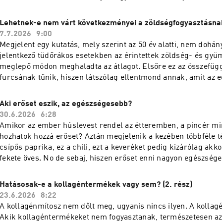
Lehetnek-e nem várt következményei a zöldségfogyasztásna
7.7.2026
9:00
Megjelent egy kutatás, mely szerint az 50 év alatti, nem dohá
jelentkező tüdőrákos esetekben az érintettek zöldség- és gyü
meglepő módon meghaladta az átlagot. Elsőre ez az összefüg
furcsának tűnik, hiszen látszólag ellentmond annak, amit az 
táplálkozásról tudunk. Bence azonban rendbe rakja a gondola
végigveszi, milyen tényezők állhatnak a megnövekedett esets
Aki erőset eszik, az egészségesebb?
30.6.2026
6:28
Amikor az ember húslevest rendel az étteremben, a pincér m
hozhatok hozzá erőset? Aztán megjelenik a kezében többféle t
csípős paprika, ez a chili, ezt a keveréket pedig kizárólag akk
fekete öves. No de sebaj, hiszen erőset enni nagyon egészsége
Bence elmondja.
Hatásosak-e a kollagéntermékek vagy sem? (2. rész)
23.6.2026
8:22
A kollagénmítosz nem dőlt meg, ugyanis nincs ilyen. A kollag
Akik kollagéntermékeket nem fogyasztanak, természetesen az