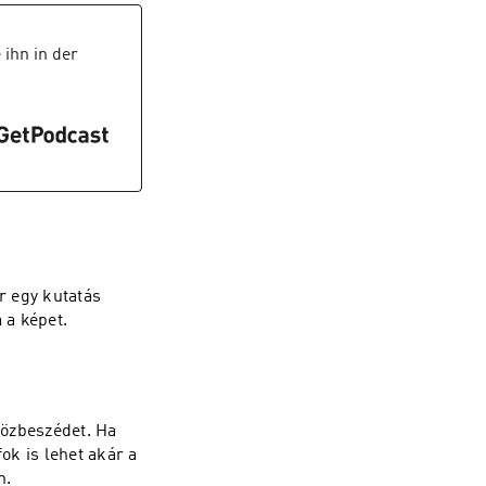
ihn in der
r egy kutatás
 a képet.
közbeszédet. Ha
ok is lehet akár a
n.