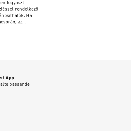
en fogyaszt
zléssel rendelkező
ánosíthatók. Ha
acsorán, az
st App.
halte passende