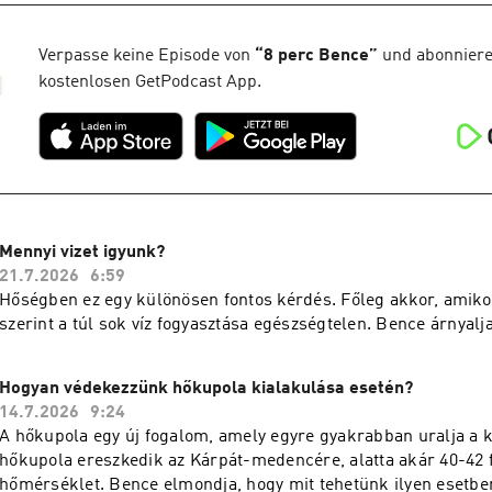
Verpasse keine Episode von
“
8 perc Bence
”
und abonniere 
kostenlosen GetPodcast App.
Mennyi vizet igyunk?
21.7.2026
6:59
Hőségben ez egy különösen fontos kérdés. Főleg akkor, amiko
szerint a túl sok víz fogyasztása egészségtelen. Bence árnyalja
Hogyan védekezzünk hőkupola kialakulása esetén?
14.7.2026
9:24
A hőkupola egy új fogalom, amely egyre gyakrabban uralja a 
hőkupola ereszkedik az Kárpát-medencére, alatta akár 40-42 f
hőmérséklet. Bence elmondja, hogy mit tehetünk ilyen esetbe