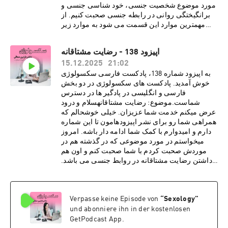
مورد موضوع شخصیت جنسی، خود شناسی جنسی و
برانگیختگی روانی در رابطه جنسی صحبت کنیم. از
مهمترین موارد این قسمت می شود به موارد زیر
اشاره کرد:· خود شناسی جنسی در افزایش
کیفیت رابطه جنسی بسیار موثر است.· شناخت
اپیزود 138 - رضایت مشتاقانه
خود واقعی همراهمان به جذابیت در رابطه جنسی
15.12.2025
21:02
کمک می کند.· ارزش ها و نظام اخلاقی ما می
تواند نگرش ما به انجام فانتزی جنسی را تعیین
به اپیزود شماره 138، پادکست فارسی سکسولوژی
کند.· بررسی شخصیت های جنسی
خوش آمدید. پادکست های سکسولوژی در دو بخش
مختلف· پیچیدگی انسان ها تاثیر بسیاری در نوع
فارسی و انگلیسی در پادگیر ها در دسترس
برانگیختگی روانی جنسی در افراد دارد.درباره دکتر
شماست.موضوع: رضایت مشتاقانهسلام و درود
نازنین معالیدکتر نازنین معالی، روانشناس بالینی و
عرض میکنم خدمت شما عزیزان. خیلی خوشحالم که
پژوهشگر روابط جنسی، دارای بورد فوق تخصصی در
همراهی شما رو برای نشر اپیزودهامون تا این شماره
بیمارستان کایزر هستند. هم اکنون مطب ایشان در
دارم و امیدوارم با کمک شما ادامه دار باشه. امروز
شهر لس آنجلس به صورت ویدیو تراپی، پذیرای
میخواستم در مورد موضوعی که در گذشته هم در
درمان مدد جویان می باشد. دکتر معالی با مطالعات و
موردش صحبت کردم با شما صحبت کنم و اون هم
تحقیقاتی گسترده در زمینه های گوناگون روانشناسی،
داشتن رضایت مشتاقانه در روابط جنسی می باشد.
فرهنگی و ساختارهای اجتماعی، مشتاقانه در پی نشر
از مهمترین موارد این قسمت می شود به موارد زیر
تجربیات و دانسته های خود از طریق رسانه های
اشاره کرد:· مسئله رضایت مشتاقانه مرتبط با
اجتماعی برای عموم مخاطبین فارسی زبان
یک بله و نه گفتن ساده نیست· دادن رضایت
”
Sexology
“
Verpasse keine Episode von
هستند.دوره آموزش
مشتاقانه قرارداد دائمی نیست و هر شخص می تواند
جنسی:https://www.intimacyrewired.comکد
und abonniere ihn in der kostenlosen
در لحظه این رضایت را پس بگیرد· نداشتن
تخفیف Dr. Moaliما را در صفحات اجتماعی دنبال
رضایت حتی در روابط زناشویی هم میتواند نوعی از
GetPodcast App.