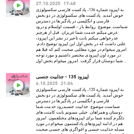
27.10.2025
17:48
جنسی· مرور زمان میتواند باور ها و اعتقادات
مارا نسبت به کینکی بودن نوع رابطه ای تغییر
به اپیزود شماره 136، پادکست فارسی سکسولوژی
دهد· ریشه های کینک های جنسی در
خوش آمدید. پادکست های سکسولوژی در دو بخش
افراد· تفاوت میان فتیش و کینک در
فارسی و انگلیسی در پادگیر ها در دسترس
چیست· لزوم داشتن رضایت مشتاقانه از پارتنر
شماست.موضوع: روابط باز – قسمت اولسلام و درود
برای انجام کینک و رفتار های جنسیدرباره دکتر نازنین
عرض میکنم خدمت شما عزیزان. قبل از هرچیز
معالیدکتر نازنین معالی، روانشناس بالینی و
عذرخواهی میکنم بابت تاخیر در نشر این اپیزود،
پژوهشگر روابط جنسی، دارای بورد فوق تخصصی در
علتی داشت که در بخش اول این اپیزود توضیح دادم.
بیمارستان کایزر هستند. هم اکنون مطب ایشان در
امروز میخوام در مورد مطلبی صحبت کنم که قبلا هم
شهر لس آنجلس به صورت ویدیو تراپی، پذیرای
در مورد اون اپیزودی مختصر داشتیم و مورد توجه
درمان مدد جویان می باشد. دکتر معالی با مطالعات و
شما دوستان قرار گرفت. امروز میخوام بخش اول
تحقیقاتی گسترده در زمینه های گوناگون روانشناسی،
اپیزود سریالی در مورد روابط باز رو با شما عزیزان
فرهنگی و ساختارهای اجتماعی، مشتاقانه در پی نشر
به اشتراک بذارم. از مهمترین موارد این قسمت می
اپیزود 135 - جذابیت جنسی
تجربیات و دانسته های خود از طریق رسانه های
شود به موارد زیر اشاره کرد:· انواع روابط باز چه
21:04
اجتماعی برای عموم مخاطبین فارسی زبان
6.10.2025
تعریف و چه محدودیتی دارد· این گونه روابط
هستند.اسپانسر
برای چه افرادی خوب و برای چه افرادی نا مناسب
به اپیزود شماره 135، پادکست فارسی سکسولوژی
پادکست:https://www.promescent.com/?
است· تفاوت روابط باز نوین با چند همسری در
خوش آمدید. پادکست های سکسولوژی در دو بخش
utm_campaign=sex15_promo&utm_medium=p
سنت اسلام چیست؟· بررسی احساسات مثبت و
فارسی و انگلیسی در پادگیر ها در دسترس
odcast Go HERE to save 15% off your first
منفی زوجین در روابط باز· بررسی تجربیات
شماست.موضوع: جذابیت جنسیدرود خدمت شما
order. سایت انگلیسی پادکست
افرادی که در این گونه روابط بوده انددرباره دکتر
دوستان و همراهان. خیلی ممنونم بابت کامنت های
سکسولوژی:http://www.sexologypodcast.comچ
نازنین معالیدکتر نازنین معالی، روانشناس بالینی و
دلگرم کننده شما برای اپیزودهای مختلفمون. امروز
ک لیست رایگانِ 75 روش برای گرم کردن رابطه
پژوهشگر روابط جنسی، دارای بورد فوق تخصصی در
هم در ادامه اپیزودهای پادکستمون میخوام در مورد
زناشویی:https://zaya.io/z0dvyچک لیست رایگانِ
بیمارستان کایزر هستند. هم اکنون مطب ایشان در
مسله جذابیت جنسی و اغواگری های جنسی صحبت