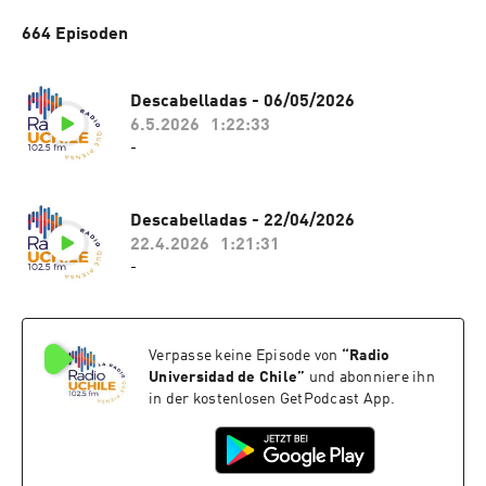
664 Episoden
Descabelladas - 06/05/2026
6.5.2026
1:22:33
-
Descabelladas - 22/04/2026
22.4.2026
1:21:31
-
Verpasse keine Episode von
“
Radio
Universidad de Chile
”
und abonniere ihn
in der kostenlosen GetPodcast App.