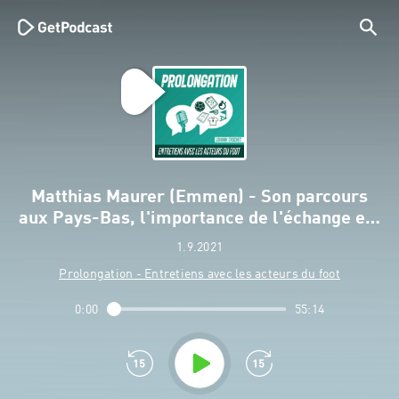
Matthias Maurer (Emmen) - Son parcours
aux Pays-Bas, l'importance de l'échange e…
1.9.2021
Prolongation - Entretiens avec les acteurs du foot
0:00
55:14