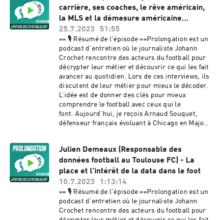
Poupou HK, Hovito, Ionel et Virgile pour vos
carrière, ses coaches, le rêve américain,
Diego.Avec lui, nous avons évoqué son parcours,
dons à travers la plateforme Acast Supporter
ses expériences à Rome et à Marseille, mais
la MLS et la démesure américaine…
ces dernières semaines. Hébergé par Acast.
aussi la grande transformation économique du
25.7.2023
51:55
Visitez acast.com/privacy pour plus
Barça où il a travaillé pendant près de 10
== 🎙️ Résumé de l'épisode ==Prolongation est un
d'informations.
ans.Nous sommes également revenus sur son
podcast d’entretien où le journaliste Johann
rôle au sein de Right to Dream, le modèle
Crochet rencontre des acteurs du football pour
économique de cette entité mêlant académies et
décrypter leur métier et découvrir ce qui les fait
clubs professionnels ainsi que sur le modèle de
avancer au quotidien. Lors de ces interviews, ils
multipropriété.== 🎧 Écouter le podcast ==Le
discutent de leur métier pour mieux le décoder.
podcast est disponible sur l'intégralité des
L’idée est de donner des clés pour mieux
plateformes : Apple Podcast, Google Podcast,
comprendre le football avec ceux qui le
Spotify, Deezer, Stitcher, Podcast Addict,
font. Aujourd’hui, je reçois Arnaud Souquet,
Podinstall...N'hésitez pas à mettre les 5 étoiles
défenseur français évoluant à Chicago en Major
⭐⭐⭐⭐⭐ sur Apple Podcasts pour faire
League Soccer.Avec lui, nous avons évoqué son
découvrir ce podcast à un maximum d'amateurs
parcours de joueur, ses expériences à Nice et
de football.== 📱 Le podcast sur les réseaux
Julien Demeaux (Responsable des
Montpellier et le plaisir d’avoir joué sous les
sociaux ==Retrouvez le podcast sur Twitter.Pour
données football au Toulouse FC) - La
ordres de Lucien Favre.Nous sommes
toute question :
également revenus sur son arrivée aux Etats-
place et l'intérêt de la data dans le foot
prolongationpodcast@gmail.com🔝 Merci
Unis, son acclimatation à un nouvel
10.7.2023
1:13:14
Poupou HK, Hovito, Ionel et Virgile pour vos
environnement, sur les habitudes américaines,
== 🎙️ Résumé de l'épisode ==Prolongation est un
dons à travers la plateforme Acast Supporter
sur la saison avec Chicago et sur le niveau du
podcast d’entretien où le journaliste Johann
ces dernières semaines. Hébergé par Acast.
championnat américain.== 🎧 Écouter le
Crochet rencontre des acteurs du football pour
Visitez acast.com/privacy pour plus
podcast ==Le podcast est disponible sur