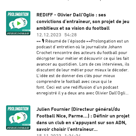
toute question :
quotidien, la gestion de la boutique et du site e-
prolongationpodcast@gmail.com== ⚽ 🇮🇹
commerce de l’ASSE, mais aussi la vente des
Podcast Calcio e pepe ==Découvrez également le
REDIFF - Olivier Dall'Oglio : ses
maillots, la tendance du vintage avec le glorieux
podcast Calcio e pepe, dédié à l'actualité et à
convictions d’entraîneur, son projet de jeu
passé du club ainsi que la gamme lifestyle.Nous
l'analyse du football
sommes également revenus sur les attentes des
ambitieux et sa vision du football
italien.https://calcioepepe.fr/ Hébergé par
supporters, ses inspirations pour améliorer
12.12.2023
54:28
Acast. Visitez acast.com/privacy pour plus
l’expérience de ces mêmes supporters et enfin
== 🎙️ Résumé de l'épisode ==Prolongation est un
d'informations.
l’emblématique supporter, lui aussi, des Verts,
podcast d’entretien où le journaliste Johann
Timothée Chalamet.== 🎧 Écouter le podcast
Crochet rencontre des acteurs du football pour
==Le podcast est disponible sur l'intégralité
décrypter leur métier et découvrir ce qui les fait
des plateformes : Apple Podcast, Google
avancer au quotidien. Lors de ces interviews, ils
Podcast, Spotify, Deezer, Stitcher, Podcast
discutent de leur métier pour mieux le décoder.
Addict, Podinstall...N'hésitez pas à mettre les 5
L’idée est de donner des clés pour mieux
étoiles ⭐⭐⭐⭐⭐ sur Apple Podcasts pour faire
comprendre le football avec ceux qui le
découvrir ce podcast à un maximum d'amateurs
font. Ceci est une rediffusion d'un podcast
de football.== 📱 Le podcast sur les réseaux
enregistré il y a deux ans avec Olivier Dall’Oglio,
sociaux ==Retrouvez le podcast sur
alors entraîneur du Stade brestois.Avec lui,
Twitter.Podcast réalisé par Johann CrochetPour
nous avons évoqué son quotidien, sa relation
toute question :
Julien Fournier (Directeur général/du
avec ses joueurs et l’importance du mental au
prolongationpodcast@gmail.com== ⚽ 🇮🇹
Football Nice, Parme...) : Définir un projet
haut niveau.Nous avons également très
Podcast Calcio e pepe ==Découvrez également le
largement abordé ses convictions d’entraîneur,
dans un club en s'appuyant sur son ADN,
podcast Calcio e pepe, dédié à l'actualité et à
ses idées tactiques, son projet de jeu ambitieux
savoir choisir l'entraîneur…
l'analyse du football
et sa vision du football. Et nous avons tenté un