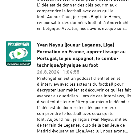
L’idée est de donner des clés pour mieux
comprendre le football avec ceux qui le
font. Aujourd’hui, je reçois Baptiste Henry,
responsable des données football à Anderlecht
en Belgique.Avec lui, nous avons évoqué son
parcours, son quotidien et sur l’apport de la
data dans le football, aussi bien côté terrain que
Yvan Neyou (joueur Leganes, Liga) -
dans le recrutement de joueurs.Nous sommes
Formation en France, apprentissage au
également revenus en longueur sur
l’importance des coups de pied arrêtés dans le
Portugal, le jeu espagnol, le combo-
football, sur la créativité des analystes, sur leur
technique/physique au foot
analyse en phase offensive et défensive, autour
26.8.2024
1:04:55
notamment d’une plateforme spécialisée.== 🎧
Prolongation est un podcast d’entretien et
Écouter le podcast ==Le podcast est disponible
d'interview avec les acteurs du football pour
sur l'intégralité des plateformes : Apple
décrypter leur métier et découvrir ce qui les fait
Podcast, Spotify, Deezer, Stitcher, Podcast
avancer au quotidien. Lors de ces interviews, ils
Addict, Podinstall...N'hésitez pas à mettre les 5
discutent de leur métier pour mieux le décoder.
étoiles ⭐⭐⭐⭐⭐ sur Apple Podcasts pour faire
L’idée est de donner des clés pour mieux
découvrir ce podcast à un maximum d'amateurs
comprendre le football avec ceux qui le
de football.== 📱 Le podcast sur les réseaux
font. Aujourd’hui, je reçois Yvan Neyou, milieu
sociaux ==Retrouvez le podcast sur
de terrain de Leganes, club de la banlieue de
Twitter.Podcast réalisé par Johann CrochetPour
Madrid évoluant en Liga.Avec lui, nous avons
toute question :
évoqué son quotidien, ses différentes