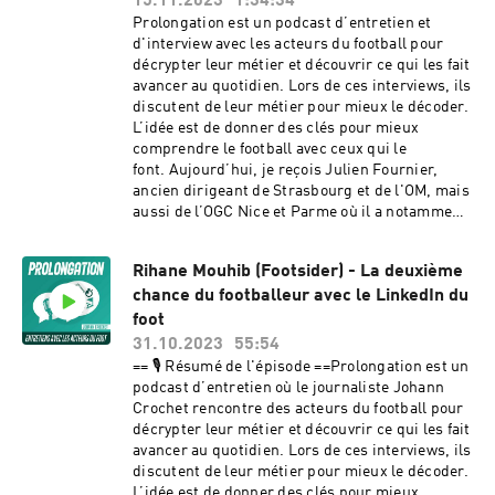
15.11.2023
1:34:34
italien.https://calcioepepe.fr/ Hébergé par
parallèle esthétique entre l'art et le football.==
Prolongation est un podcast d’entretien et
Acast. Visitez acast.com/privacy pour plus
🎧 Écouter le podcast ==Le podcast est
d'interview avec les acteurs du football pour
d'informations.
disponible sur l'intégralité des plateformes
décrypter leur métier et découvrir ce qui les fait
audios : Apple Podcast, Spotify, Deezer, Podcast
avancer au quotidien. Lors de ces interviews, ils
Addict, ...N'hésitez pas à mettre les 5 étoiles
discutent de leur métier pour mieux le décoder.
⭐⭐⭐⭐⭐ sur Apple Podcasts pour faire
L’idée est de donner des clés pour mieux
découvrir ce podcast à un maximum d'amateurs
comprendre le football avec ceux qui le
de football.== ⚽ 🇮🇹 Podcast Calcio e pepe ==>
font. Aujourd’hui, je reçois Julien Fournier,
Découvrez également le podcast Calcio e pepe,
ancien dirigeant de Strasbourg et de l'OM, mais
dédié à l'actualité et à l'analyse du football
aussi de l’OGC Nice et Parme où il a notamment
italien.https://calcioepepe.fr/> Et son shop
occupé les fonctions de directeur général et
d'affiches et de posters sur le football italien et
directeur du football.Avec lui, nous avons
européen.https://www.calcioepepe.shop== 📱
Rihane Mouhib (Footsider) - La deuxième
évoqué la définition du mot "projet" appliqué au
Le podcast sur les réseaux sociaux ==Retrouvez
chance du footballeur avec le LinkedIn du
football, le besoin de comprendre
le podcast sur Twitter.Pour toute question :
l’environnement du club et son ADN, la mise en
foot
prolongationpodcast@gmail.com Hébergé par
place d’une identité collective et le choix crucial
31.10.2023
55:54
Acast. Visitez acast.com/privacy pour plus
de l’entraîneur.Nous sommes également
== 🎙️ Résumé de l'épisode ==Prolongation est un
d'informations.
revenus sur ses expériences plus globales à
podcast d’entretien où le journaliste Johann
Nice et Parme, sur l’évolution du football,
Crochet rencontre des acteurs du football pour
l’arrivée des capitaux étrangers dans le foot
décrypter leur métier et découvrir ce qui les fait
européen et bien d’autres sujets.== 🎧 Écouter
avancer au quotidien. Lors de ces interviews, ils
le podcast ==Le podcast est disponible sur
discutent de leur métier pour mieux le décoder.
l'intégralité des plateformes : Apple Podcast,
L’idée est de donner des clés pour mieux