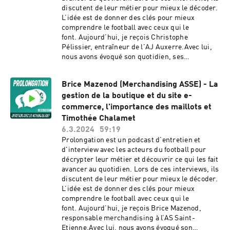
italien.https://calcioepepe.fr/ Hébergé par
discutent de leur métier pour mieux le décoder.
Acast. Visitez acast.com/privacy pour plus
L’idée est de donner des clés pour mieux
d'informations.
comprendre le football avec ceux qui le
font. Aujourd’hui, je reçois Christophe
Pélissier, entraîneur de l'AJ Auxerre.Avec lui,
nous avons évoqué son quotidien, ses
différentes expériences comme entraîneur dont
Luzenac et Amiens, le dénominateur commun
Brice Mazenod (Merchandising ASSE) - La
pour une montée de division ou encore
gestion de la boutique et du site e-
l’évolution de son projet de jeu à travers
l’évolution du footballNous sommes également
commerce, l'importance des maillots et
revenus sur la saison de l’AJA en L2, l’adhésion
Timothée Chalamet
du public, les performances de Paul Joly et
6.3.2024
59:19
Jubal et bien d’autres choses encore.== 🎧
Prolongation est un podcast d’entretien et
Écouter le podcast ==Le podcast est disponible
d'interview avec les acteurs du football pour
sur l'intégralité des plateformes : Apple
décrypter leur métier et découvrir ce qui les fait
Podcast, Spotify, Deezer, Stitcher, Podcast
avancer au quotidien. Lors de ces interviews, ils
Addict, Podinstall...N'hésitez pas à mettre les 5
discutent de leur métier pour mieux le décoder.
étoiles ⭐⭐⭐⭐⭐ sur Apple Podcasts pour faire
L’idée est de donner des clés pour mieux
découvrir ce podcast à un maximum d'amateurs
comprendre le football avec ceux qui le
de football.== 📱 Le podcast sur les réseaux
font. Aujourd’hui, je reçois Brice Mazenod,
sociaux ==Retrouvez le podcast sur
responsable merchandising à l’AS Saint-
Twitter.Podcast réalisé par Johann CrochetPour
Etienne.Avec lui, nous avons évoqué son