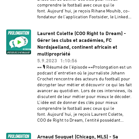
Google Podcast, Spotify, Deezer, Stitcher,
comprendre le football avec ceux qui le
Podcast Addict, Podinstall...N'hésitez pas à
font. Aujourd’hui, je reçois Rihane Mouhib, co-
mettre les 5 étoiles ⭐⭐⭐⭐⭐ sur Apple Podcasts
fondateur de l’application Footsider, le LinkedIn
pour faire découvrir ce podcast à un maximum
du football.Avec lui, nous avons évoqué la
d'amateurs de football.== 📱 Le podcast sur les
génèse du projet de l’application Footsider, le
réseaux sociaux ==Retrouvez le podcast sur
Laurent Colette (COO Right to Dream) -
déroulement du journée de détection et les
Twitter.Podcast réalisé par Johann CrochetPour
Gérer les clubs et académies, FC
conseils offerts aux jeunes joueurs.Nous
toute question :
sommes également revenus sur les essais
Nordsjaelland, continent africain et
prolongationpodcast@gmail.com== ⚽ 🇮🇹
décrochés dans des clubs pros par plusieurs
multipropriété
Podcast Calcio e pepe ==Découvrez également le
joueurs, leur retour d’expérience avec
5.9.2023
1:10:56
podcast Calcio e pepe, dédié à l'actualité et à
notamment un invité supplémentaire dans ce
== 🎙️ Résumé de l'épisode ==Prolongation est un
l'analyse du football
podcast, Benjamin Idaro, recruté par Bologne
podcast d’entretien où le journaliste Johann
italien.https://calcioepepe.fr/ Hébergé par
(Serie A), ainsi que sur les grandes lignes du
Crochet rencontre des acteurs du football pour
Acast. Visitez acast.com/privacy pour plus
projet.== 🎧 Écouter le podcast ==Le podcast est
décrypter leur métier et découvrir ce qui les fait
d'informations.
disponible sur l'intégralité des plateformes :
avancer au quotidien. Lors de ces interviews, ils
Apple Podcast, Google Podcast, Spotify, Deezer,
discutent de leur métier pour mieux le décoder.
Stitcher, Podcast Addict, Podinstall...N'hésitez
L’idée est de donner des clés pour mieux
pas à mettre les 5 étoiles ⭐⭐⭐⭐⭐ sur Apple
comprendre le football avec ceux qui le
Podcasts pour faire découvrir ce podcast à un
font. Aujourd’hui, je reçois Laurent Colette,
maximum d'amateurs de football.== 📱 Le
COO de Right to Dream, l’entité possédant
podcast sur les réseaux sociaux ==Retrouvez le
plusieurs académies au Ghana et en Egypte,
podcast sur Twitter.Pour toute question :
mais aussi le club de Nordsjaelland co-
prolongationpodcast@gmail.com🔝 Merci
Arnaud Souquet (Chicago, MLS) - Sa
propriétaire de la future franchise de MLS à San