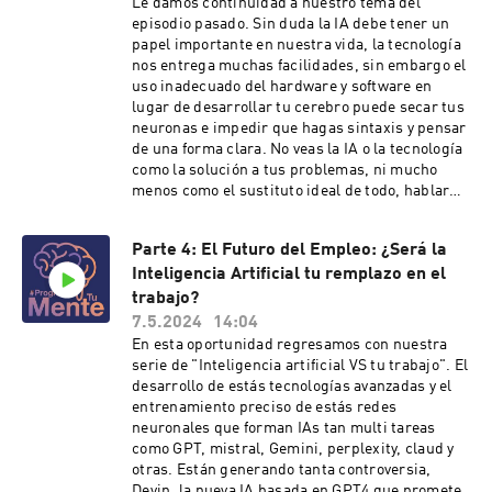
Le damos continuidad a nuestro tema del
a su capacidad de recordar todo lo que haces.Te
episodio pasado. Sin duda la IA debe tener un
explico cómo GPT4-O, siendo multimodal,
papel importante en nuestra vida, la tecnología
procesa entradas de texto, imágenes y audio
nos entrega muchas facilidades, sin embargo el
simultáneamente, sin necesidad de otras IA
uso inadecuado del hardware y software en
externas, (por eso es tan rápido). Esta
lugar de desarrollar tu cerebro puede secar tus
capacidad le permite a GPT4-O tener un
neuronas e impedir que hagas sintaxis y pensar
contexto más amplio y tomar decisiones más
de una forma clara. No veas la IA o la tecnología
acertadas. También te damos un vistazo al
como la solución a tus problemas, ni mucho
futuro con el concepto de "Ovnimodal", una
menos como el sustituto ideal de todo, hablar
evolución de GPT que incluirá no solo texto,
con la IA tampoco sustituye en absoluto las
audio y visión por computadora, sino mucho
relaciones humanas.Nunca hemos medido los
más, anticipando la llegada de GPT-5. Hosted on
Parte 4: El Futuro del Empleo: ¿Será la
riesgos relacionados con el impacto tecnológico
Acast. See acast.com/privacy for more
Inteligencia Artificial tu remplazo en el
en la sociedad en areas como la psicológica,
information.
comportamiento humano o desarrollo del
trabajo?
coeficiente intelectual general de forma
7.5.2024
14:04
adecuada. Desarrollar IAs avanzadas y
En esta oportunidad regresamos con nuestra
exponerlas al publico tan rápidamente puede
serie de "Inteligencia artificial VS tu trabajo". El
ser contra producente para la humanidad y
desarrollo de estás tecnologías avanzadas y el
podría significar nuestra auto destrucción, o la
entrenamiento preciso de estás redes
extinción de principios y valores fundamentales
neuronales que forman IAs tan multi tareas
que le puedan quitar el color a nuestra
como GPT, mistral, Gemini, perplexity, claud y
vida.Dentro de los próximos episodios vamos a
otras. Están generando tanta controversia,
seguir hablando de esto, generando conciencia,
Devin, la nueva IA basada en GPT4 que promete