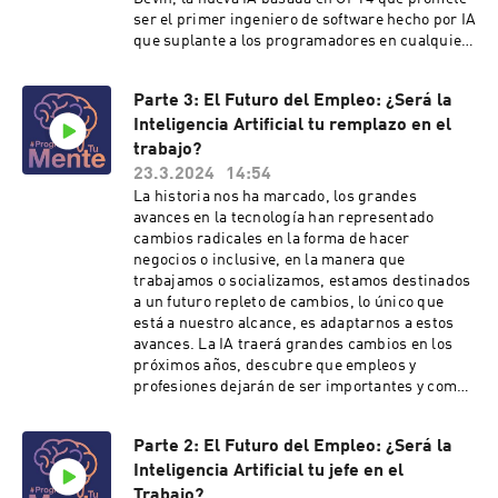
y también enseñándote de tecnología
ser el primer ingeniero de software hecho por IA
programando tu mente para este futuro
que suplante a los programadores en cualquier
indescifrable donde la IA ocupara un papel
tarea relacionada con el software, estás y más
fundamental y privilegiado en el
noticias pueden generar pánico en aquellos que
mundo.#ProgramaTuMente para este futuro
Parte 3: El Futuro del Empleo: ¿Será la
no están muy relacionados con el ecosistema
tecnológico que nos espera. Hosted on Acast.
Inteligencia Artificial tu remplazo en el
tecnológico, IA y del software. Claramente la IA
See acast.com/privacy for more information.
está lejos de superarnos a los humanos como
trabajo?
especie, sin embargo si puede ser el sustituto
23.3.2024
14:54
ideal para muchas tareas de nuestro día a día.
La historia nos ha marcado, los grandes
Claramente una futura IA general podrá ser
avances en la tecnología han representado
mejor que cualquier ser humano realizando
cambios radicales en la forma de hacer
tareas precisas, repetitivas y coordinadas. No
negocios o inclusive, en la manera que
obstante, los cambios que supone integrar la IA
trabajamos o socializamos, estamos destinados
en los modelos de negocio de las empresas
a un futuro repleto de cambios, lo único que
actuales, enfrenta grandes retos, pero no
está a nuestro alcance, es adaptarnos a estos
imposibles de resolver en el corto plazo. El uso
avances. La IA traerá grandes cambios en los
de la IA y el entrenamiento personalizado de
próximos años, descubre que empleos y
agentes IA especializados en áreas concretas,
profesiones dejarán de ser importantes y como
hacen que el personal humano menos calificado
la IA remplazará muchos de nuestros trabajos
se vuelva obsoleto o incluso inútil en ciertos
actuales. Hosted on Acast. See
casos.Sin duda nunca habíamos experimentado
Parte 2: El Futuro del Empleo: ¿Será la
acast.com/privacy for more information.
novedades tan alucinantes en tan poco tiempo,
Inteligencia Artificial tu jefe en el
ya OpenIA ha lanzado diferentes releases a su
Trabajo?