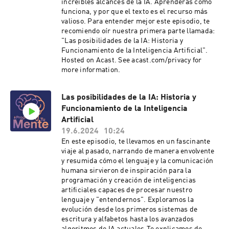
increíbles alcances de la IA. Aprenderás como
humanidad y cómo pueden moldear nuestro
funciona, y por que el texto es el recurso más
futuro, para bien o para mal.¡No olvides
valioso. Para entender mejor este episodio, te
suscribirte! Si te apasiona el mundo de la
recomiendo oír nuestra primera parte llamada:
tecnología y la inteligencia artificial, suscribirte
"Las posibilidades de la IA: Historia y
a nuestro canal te mantendrá al tanto de las
Funcionamiento de la Inteligencia Artificial".
últimas novedades y te ayudará a entender estos
Hosted on Acast. See acast.com/privacy for
avances de forma técnica pero accesible.
more information.
Ayúdanos a generar conciencia compartiendo
este video para que más personas conozcan la
realidad de la IA.🔗 Síguenos en nuestras redes
Las posibilidades de la IA: Historia y
sociales:Instagram:
Funcionamiento de la Inteligencia
https://www.instagram.com/programatumentei
Artificial
a/Facebook:
19.6.2024
10:24
https://www.facebook.com/people/Programa-
En este episodio, te llevamos en un fascinante
tu-mente/61560382212118Spotify (Podcast):
viaje al pasado, narrando de manera envolvente
https://open.spotify.com/show/4GVA8cd1scFfP
y resumida cómo el lenguaje y la comunicación
Q1F5lAbrFTikTok:
humana sirvieron de inspiración para la
https://www.tiktok.com/@programatumenteia?
programación y creación de inteligencias
_t=8r0bMKPWRlq&_r=1💬 Comparte tus
artificiales capaces de procesar nuestro
pensamientos en los comentarios y participa en
lenguaje y "entendernos". Exploramos la
este debate sobre el futuro de la inteligencia
evolución desde los primeros sistemas de
artificial!#InteligenciaArtificial #IA #ChatGPT
escritura y alfabetos hasta los avanzados
#Tecnología #FuturoDigital #AGI