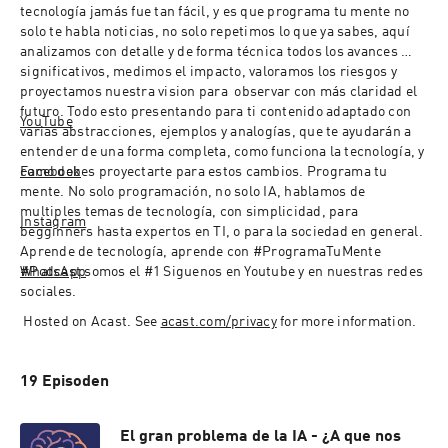
tecnología jamás fue tan fácil, y es que programa tu mente no 
solo te habla noticias, no solo repetimos lo que ya sabes, aquí 
analizamos con detalle y de forma técnica todos los avances 
significativos, medimos el impacto, valoramos los riesgos y 
proyectamos nuestra vision para  observar con más claridad el 
futuro. Todo esto presentando para ti contenido adaptado con 
YouTube
varias abstracciones, ejemplos y analogías, que te ayudarán a 
entender de una forma completa, como funciona la tecnología, y 
como debes proyectarte para estos cambios. Programa tu 
Facebook
mente. No solo programación, no solo IA, hablamos de 
multiples temas de tecnología, con simplicidad, para 
Instagram
begginners hasta expertos en TI, o para la sociedad en general. 
Aprende de tecnología, aprende con #ProgramaTuMente 
#Podcast somos el #1 Siguenos en Youtube y en nuestras redes 
WhatsApp
sociales.
 Hosted on Acast. See 
acast.com/privacy
 for more information.
19 Episoden
El gran problema de la IA - ¿A que nos