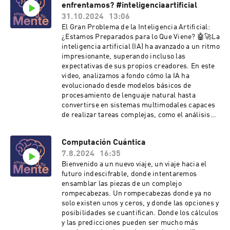
enfrentamos? #inteligenciaartificial
31.10.2024
13:06
El Gran Problema de la Inteligencia Artificial:
¿Estamos Preparados para lo Que Viene? 🤖🚀La
inteligencia artificial (IA) ha avanzado a un ritmo
impresionante, superando incluso las
expectativas de sus propios creadores. En este
video, analizamos a fondo cómo la IA ha
evolucionado desde modelos básicos de
procesamiento de lenguaje natural hasta
convertirse en sistemas multimodales capaces
de realizar tareas complejas, como el análisis
de imágenes, la generación de voz y la
predicción de eventos futuros con asombrosa
Computación Cuántica
precisión.Te explicaremos cómo las IA
7.8.2024
16:35
modernas, como ChatGPT y modelos
multimodales avanzados, están revolucionando
Bienvenido a un nuevo viaje, un viaje hacia el
nuestra comprensión de la cognición y la toma
futuro indescifrable, donde intentaremos
de decisiones, comparando su funcionamiento
ensamblar las piezas de un complejo
con el cerebro humano. Desde el análisis de
rompecabezas. Un rompecabezas donde ya no
texto y la visión por computadora hasta la
solo existen unos y ceros, y donde las opciones y
capacidad de autoevaluación y corrección, las IA
posibilidades se cuantifican. Donde los cálculos
están desafiando los límites de lo que
y las predicciones pueden ser mucho más