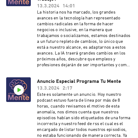
version de GPT4 incluyendo la memoria. Está
13.3.2024
14:01
lucha tecnológica me recuerda un poco la lucha
La historia nos ha marcado, los grandes
entre el 1939 y el 1946 por el descubrimiento de
avances en la tecnología han representado
la bomba atómica, ¿será que el primero en
cambios radicales en la forma de hacer
desarrollar una IA general, será la nueva
negocios o inclusive, en la manera que
superpotencia dominante del mundo?, no lo sé,
trabajamos o socializamos, estamos destinados
pero de lo que si estoy seguro, es que aportara
a un futuro repleto de cambios, lo único que
uno de los avances más importantes a la
está a nuestro alcance, es adaptarnos a estos
humanidad, pero también uno de los avances
avances. La IA traerá grandes cambios en los
más peligrosos que atentan directamente
próximos años, descubre que empleos y
contra nuestra existencia y dominancia en el
profesiones dejarán de ser importantes y como
mundo.Esperemos que estás tecnologías no
la IA remplazará muchos de nuestros trabajos
caigan en las manos del "millonario
actuales. Hosted on Acast. See
equivocado", por que sin duda, los más
Anuncio Especial Programa Tu Mente
acast.com/privacy for more information.
importantes precursores de estás tecnologías
13.3.2024
2:17
son los inversionistas que aportan con sus
Este es solamente un anuncio. Hoy nuestro
recursos para que estos modelos se sigan
podcast estuvo fuera de linea por más de 8
desarrollando, sin crear medidas de seguridad
horas, cuando revisamos el motivo de esta
estrictas en cuanto a la seguridad mundial y
anomalía, nos dimos cuenta que nuestros
protección de datos.No quisiera decirlo, pero es
episodios habían sido etiquetados de una forma
la realidad, hay trabajos que sin duda, dejarán
incorrecta y nuestro feed de rss el cual es el
de existir y las empresas se proyectan a ser
encargado de listar todos nuestros episodios,
altamente lucrativas sin invertir tanto en
no estaba funcionando de manera correcta. Ya
personal humano, solamente invirtiendo en