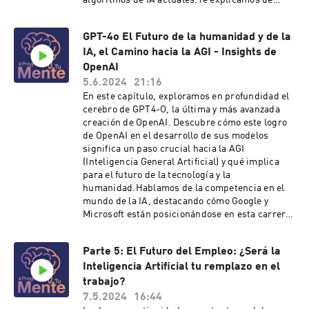
algoritmos de IA actuales.Te explicamos de
#SuperInteligencia Hosted on Acast. See
forma sencilla y con ejemplos prácticos cómo
acast.com/privacy for more information.
funciona una IA como ChatGPT, desglosando
GPT-4o El Futuro de la humanidad y de la
sus procesos y capacidades. Además, te
IA, el Camino hacia la AGI - Insights de
ofrecemos una serie de episodios repletos de
conocimiento y datos interesantes que rara vez
OpenAI
se abordan sobre la inteligencia artificial,
5.6.2024
21:16
presentados desde perspectivas
En este capítulo, exploramos en profundidad el
novedosas.Únete a nosotros para descubrir
cerebro de GPT4-O, la última y más avanzada
cómo la historia del lenguaje ha dado forma a
creación de OpenAI. Descubre cómo este logro
las tecnologías más avanzadas de nuestro
de OpenAI en el desarrollo de sus modelos
tiempo y cómo estas, a su vez, están
significa un paso crucial hacia la AGI
transformando nuestra manera de comunicar y
(Inteligencia General Artificial) y qué implica
entender el mundo. Hosted on Acast. See
para el futuro de la tecnología y la
acast.com/privacy for more information.
humanidad.Hablamos de la competencia en el
mundo de la IA, destacando cómo Google y
Microsoft están posicionándose en esta carrera.
Mientras Google enfrenta grandes retos para
alcanzar a OpenAI, Microsoft está
Parte 5: El Futuro del Empleo: ¿Será la
revolucionando la computación personal con su
Inteligencia Artificial tu remplazo en el
asistente virtual multimodal, Copilot. Este
asistente, basado en GPT, planea integrarse en
trabajo?
todos los productos de Microsoft, prometiendo
7.5.2024
16:44
una interacción más fluida y contextual gracias