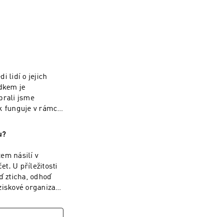
 lidí o jejich
edkem je
brali jsme
k funguje v rámci
 "sexuální pohoda"
 musíte slyšet.
u?
em násilí v
t. U příležitosti
 zticha, odhoď
ziskové organizace
lízkých vztazích i
z násilí Spondea