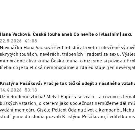
Hana Vacková: Česká touha aneb Co nevíte o (vlastním) sexu
22.5.2026
41:08
Novinářka Hana Vacková šest let sbírala velmi otevřené výpovědi
skrytých touhách, nevěrách, trápeních i radosti ze sexu. Výsl
mimořádně čtivá kniha Česká touha, o níž jsme si povídali.Pro
třeba:co je to etická nemonogamie a zda existuje gen nevěryja
BDSM finanční otroctvíco je vlastně v sexualitě normálníproč
znamená pro každého něco jiného, ale můžeme ji mít všichniTo
Kristýna Pešáková: Proč je tak těžké odejít z násilného vztah
14.4.2026
53:13
Už nebudeme zticha! Melvil Papers se vrací – a rovnou s témat
blízkých vztazích, o kterém jako společnost nemůžeme dál mlče
vydání memoáru Gisèle Pelicot Óda na život a kampaně „Nebuď
stud“ jsme do studia pozvali Kristýnu Pešákovou, ředitelku ne
Spondea. Ta už téměř 30 let pomáhá lidem zažívajícím násilí v b
sexualizované násilí. A to nejen obětem – v programu Vztek be