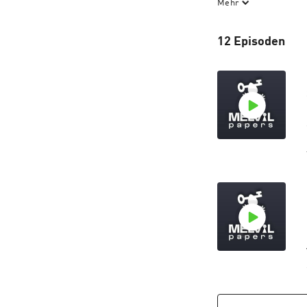
Mehr
To musíte slyšet.
12 Episoden