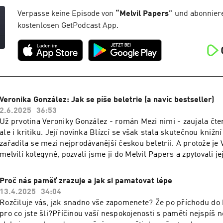
pracuje i s těmi, kdo násilí páchají. Probrali jsme: Co všechno
pojmy násilí v blízkých vztazích a sexualizované násilí.Proč ob
Verpasse keine Episode von
“
Melvil Papers
”
und abonniere
proč to není slabost.Jaké varovné signály se mohou objevit už
kostenlosen GetPodcast App.
vztahu.Jestli existuje něco jako „typický násilník“.Co dělat (a n
máme podezření na násilí ve svém okolí.Kam se obrátit o pomo
potom.Jak fungují programy pro násilníky a proč dávají smysl.
– už proto, kolik (překvapivě) dobrých zpráv v téhle epizodě za
Veronika González: Jak se píše beletrie (a navíc bestseller)
2.6.2025
36:53
Už prvotina Veroniky González - román Mezi nimi - zaujala čte
ale i kritiku. Její novinka Blízcí se však stala skutečnou knižní
zařadila se mezi nejprodávanější českou beletrii. A protože je
melvilí kolegyně, pozvali jsme ji do Melvil Papers a zpytovali je
duši. Díky tomu se dozvíte:Kdy si Veronika uvědomila, že v ní 
proč trvalo desítky let, než sebrala odvahu publikovat vlastní
Proč nás paměť zrazuje a jak si pamatovat lépe
obnáší napsat román? Jak při tom postupuje?Jak si zaměstn
13.4.2025
34:04
dětí najde na psaní čas a energii?Mají její postavy reálné vzory a
Rozčiluje vás, jak snadno vše zapomenete? Že po příchodu do 
blízcí naštvaní, když se v knize poznají?…a ještě mnohem víc.
pro co jste šli?Příčinou vaší nespokojenosti s pamětí nejspíš 