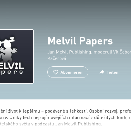
Melvil Papers
Jan Melvil Publishing, moderují Vít Šebo
Kačerová
Abonnieren
Teilen
ní život k lepšímu – podávané s lehkostí. Osobní rozvoj, profes
rie. Úniky těch nejzajímavějších informací z důležitých knih, r
telského světa v podcastu Jan Melvil Publishing. 
