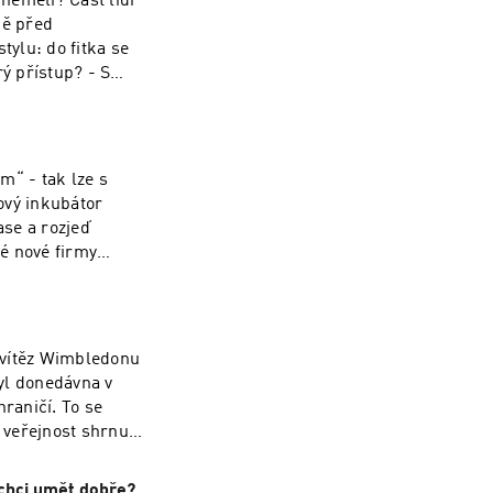
neměli? Část lidí
ně před
tylu: do fitka se
rý přístup? - S
o terapiích měli
yhledat
m se liší
 kolik ta sranda
m“ - tak lze s
ychle vzít nohy
ový inkubátor
té“, „systemik“
se a rozjeď
ychologem,
é nové firmy
i píšou do
 (jednou) založili
, kteří v rámci
t legislativu,
ější ingredience:
 vítěz Wimbledonu
 vyhnout osudovým
yl donedávna v
hraničí. To se
u veřejnost shrnul
áší zvláštní
ení úplně zdravý
 chci umět dobře?