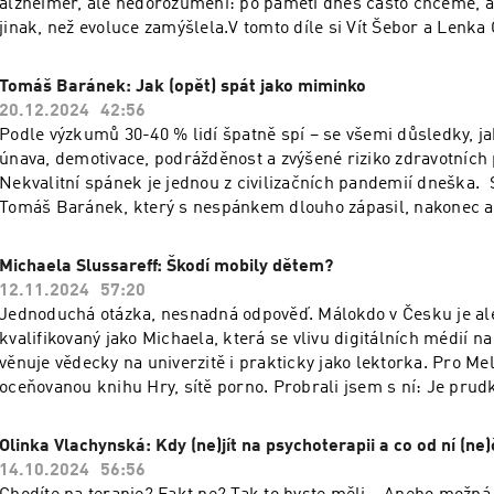
alzheimer, ale nedorozumění: po paměti dnes často chceme, a
jinak, než evoluce zamýšlela.V tomto díle si Vít Šebor a Lenka 
tom, co je zaujalo v knize Paměť od předního amerického neu
Ranganatha.Poslechnětě si:- co dnes věda ví o tom, jak funguj
Tomáš Baránek: Jak (opět) spát jako miminko
vybavování našich vzpomínek- jak její poznatky můžete využít 
20.12.2024
42:56
fungování v moderním světě- jaké triky používají lidé, kteří 
Podle výzkumů 30-40 % lidí špatně spí – se všemi důsledky, ja
zapamatovaných faktů, aniž by disponovali mimořádným moz
únava, demotivace, podrážděnost a zvýšené riziko zdravotních
tak náchylní k manipulaci s vlastními vzpomínkami- a další za
Nekvalitní spánek je jednou z civilizačních pandemií dneška. S
Tomáš Baránek, který s nespánkem dlouho zápasil, nakonec ale 
navíc jakýmsi veřejným spánkovým koučem, který učí druhé op
může (skoro) každý. Nečekejte ale jednu ultimátní radu, natož
Michaela Slussareff: Škodí mobily dětem?
spánkový problém vyřeší. Bez porozumění jeho příčinám a bez
12.11.2024
57:20
některé návyky to nepůjde. V podcastu budeme také mluvit o
Jednoduchá otázka, nesnadná odpověď. Málokdo v Česku je ale
promakaném on-line kurzu Spěte sladce, který najdete na pla
kvalifikovaný jako Michaela, která se vlivu digitálních médií na 
melvilí (vyssimelvili.cz). Myslíte-li to s nápravou spánku vážn
věnuje vědecky na univerzitě i prakticky jako lektorka. Pro Mel
Jako posluchač/ka Melvil Papers dostanete speciální pobídku
oceňovanou knihu Hry, sítě porno. Probrali jsem s ní: Je prudký nárůst
slevu ze základní ceny, který bude fungovat do konce února. 
psychických problémů teenagerů během posledních 15 let způ
v podcastu :-) To musíte slyšet.
nich především sociálními sítěmi)? Kolik času by děti nad obrazovkami měli
Olinka Vlachynská: Kdy (ne)jít na psychoterapii a co od ní (ne
maximálně strávit? Jaká na ně v digitálním světě číhají největší rizika? Je v
14.10.2024
56:56
pubertě už na jakákoli digitální pravidla pozdě? A v čem jsou dnešní děti díky