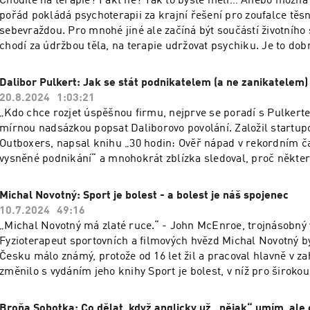
Chodíte na terapie? Fakt ne? Tak to byste měli… Anebo možná 
novým technologiím lepší než předchozí generace? A ještě více… To musíte
pořád pokládá psychoterapii za krajní řešení pro zoufalce těs
slyšet.
sebevraždou. Pro mnohé jiné ale začíná být součástí životního s
chodí za údržbou těla, na terapie udržovat psychiku. Je to dob
psycholožkou Olinkou Vlachynskou jsme probrali vše, co byste 
vědět: - Kdy bych si měl přestat hrát na hrdinu/nku a raději v
Dalibor Pulkert: Jak se stát podnikatelem (a ne zanikatelem)
terapeuta/tku? - Co mám od terapie čekat a co raději ne? V če
20.8.2024
1:03:21
terapeutické sezení od rozhovoru s empatickou kamarádkou? A
„Kdo chce rozjet úspěšnou firmu, nejprve se poradí s Pulkerte
stojí? - Jak poznat dobrého terapeuta/tku a kdy mám naopak r
mírnou nadsázkou popsat Daliborovo povolání. Založil startup
ramena - Co znamená, že daný terapeut/tka je „gestalt“, „kábé
Outboxers, napsal knihu „30 hodin: Ověř nápad v rekordním ča
nebo „psychodynamik“ - Jaký je rozdíl mezi psychiatrem, ps
vysněné podnikání“ a mnohokrát zblízka sledoval, proč někter
klinickým psychologem, terapeutem a koučem - Co si terapeut
vzkvétají a jiné záhy umírají. Hlodá-li ve vás myšlenka, že byste
deníčku a jak to, že se sami nezblázní To musíte slyšet.
vlastní firmu, je tento podcast pro vás. A užitečný bude i pro ty
Michal Novotný: Sport je bolest - a bolest je náš spojenec
existující společnosti rozjíždějí nový projekt. Nebudeme probíra
10.7.2024
49:16
úvěry ani kde sehnat kancelář. Soustředíme se na ty nejdůležit
„Michal Novotný má zlaté ruce.“ - John McEnroe, trojnásobný
na odvahu začít, na nalezení toho správného nápadu a jak se
Fyzioterapeut sportovních a filmových hvězd Michal Novotný b
chybám (které před vámi udělaly už stovky lidí...).
Česku málo známý, protože od 16 let žil a pracoval hlavně v za
změnilo s vydáním jeho knihy Sport je bolest, v níž pro široko
své znalosti a 25leté zkušenosti. Podle Michala sportování přin
paradox: bez sportu nebudeme zdraví, současně žádný sport n
Broňa Sobotka: Co dělat, když anglicky už „nějak“ umím, ale