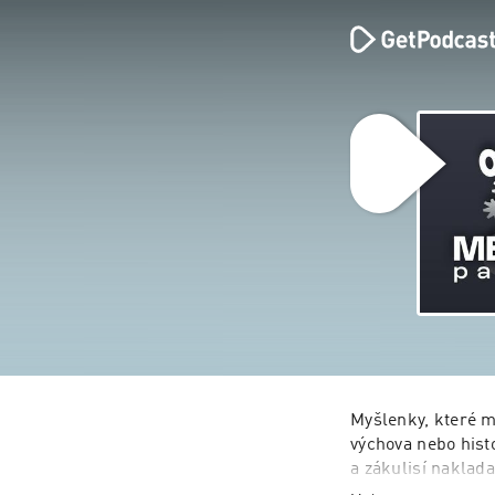
Myšlenky, které mě
výchova nebo histo
a zákulisí naklada