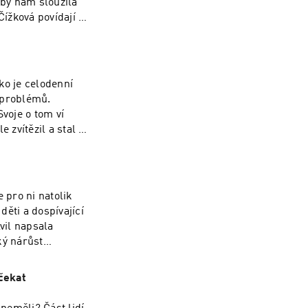
by nám sloužila
Čížková povídají o
rovědce Charana
e ukládání a
k lepšímu
ohromují množstvím
ko je celodenní
kem- proč jsme
 problémů.
jímavosti
voje o tom ví
zvítězil a stal se
ět dobře spát. To
 pilulku, která vám
 ochoty změnit
 Tomášově
 pro ni natolik
tformě Vyšší
děti a dospívající
ě, zamiřte tam.
vil napsala
: kupon na 30%
Znění kuponu zazní
soben mobily (a v
)čekat