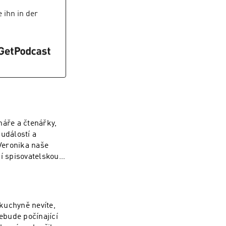
 se skrývá za
ěti neodchází – a
 ihn in der
 na začátku
edělat), když
c a co se děje
 To musíte slyšet
zní.
náře a čtenářky,
 událostí a
 Veronika naše
jí spisovatelskou
dříme autorka, a
 knihu?Co vlastně
aná matka dvou
 jsou na ni její
kuchyně nevíte,
nebude počínající