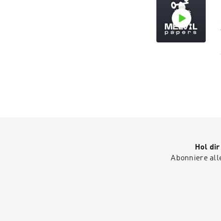
p
Hol di
Abonniere all