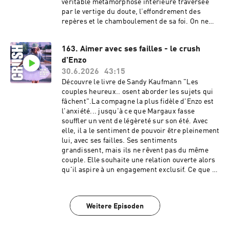
véritable métamorphose intérieure traversée
https://www.audion.fm/fr/privacy-policy pour
par le vertige du doute, l’effondrement des
plus d’informations.
repères et le chamboulement de sa foi. On ne
choisit pas qui on aime, mais on peut réécrire le
scénario de sa vie pour lui faire une place !Tu
163. Aimer avec ses failles - le crush
peux découvrir Marie-Clémence Bordet-Nicaise
d'Enzo
sur son compte Instagram.💜 Pour soutenir le
podcast et l’aider à rayonner : prends quelques
30.6.2026
43:15
secondes pour mettre 5 ⭐️ et laisser un avis
Découvre le livre de Sandy Kaufmann "Les
sur Apple Podcast et Spotify.💜 Pour suivre
couples heureux.. osent aborder les sujets qui
l’actu et les coulisses : abonne-toi au compte
fâchent".La compagne la plus fidèle d'Enzo est
Instagram 👉 @crushlepodcast.💜 Découvre
l'anxiété... jusqu'à ce que Margaux fasse
aussi la Chaine Youtube du podcast.💜 Pour
souffler un vent de légèreté sur son été. Avec
prolonger l’expérience, abonne-toi à la
elle, il a le sentiment de pouvoir être pleinement
newsletter C’est quoi l’amour ? : chaque édition
lui, avec ses failles. Ses sentiments
t’apporte un éclairage inédit sur nos vies
grandissent, mais ils ne rêvent pas du même
amoureuses.💜 Et si tu veux témoigner et
couple. Elle souhaite une relation ouverte alors
partager ton histoire, écris-moi sur
qu'il aspire à un engagement exclusif. Ce que sa
: crush.lepodcast@gmail.com. Hébergé par
tête comprend… son cœur saura-t-il l'accepter
Audion. Visitez
?💜 Pour soutenir le podcast et l’aider à
https://www.audion.fm/fr/privacy-policy pour
rayonner : prends quelques secondes pour
Weitere Episoden
plus d’informations.
mettre 5 ⭐️ et laisser un avis sur Apple
Podcast et Spotify.💜 Pour suivre l’actu et les
coulisses : abonne-toi au compte Instagram 👉