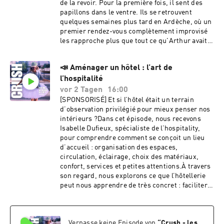
de la revoir. Pour la première fois, il sent des
papillons dans le ventre. Ils se retrouvent
Je suis Marie-Charlotte Danchin, grande cynico-romantique, 
quelques semaines plus tard en Ardèche, où un
fascinée par les relations humaines, fille de parents divorcés, 
premier rendez-vous complètement improvisé
nourrie aux séries et aux comédies romantiques, aujourd’hui 
les rapproche plus que tout ce qu'Arthur avait
pacsée à mon crush secret et maman de deux enfants.
imaginé. Reste la peur de s'engager, tenace.
Combien de fois faut-il se dérober avant
📣 Aménager un hôtel : l’art de
d'arrêter d'avoir peur ?C’est l’histoire du
l’hospitalité
premier amour d’Arthur.Le premier amour, on
ne l’oublie jamais. Il laisse une empreinte qui
vor 2 Tagen
16:00
guide tous les suivants.Premier amour, une
[SPONSORISÉ] Et si l’hôtel était un terrain
création Crush Le Podcast & La Chose
d’observation privilégié pour mieux penser nos
Étrange Imaginé, écrit et animé par : Marie-
intérieurs ?Dans cet épisode, nous recevons
Charlotte Danchin & Quitterie
Isabelle Dufieux, spécialiste de l’hospitality,
ChadefauxProduction : Clap AudioCoordination
pour comprendre comment se conçoit un lieu
: Lucie Coquart Musique, montage et mixage :
d’accueil : organisation des espaces,
Alice Krief☀️ Abonne-toi aux podcasts : CRUSH
circulation, éclairage, choix des matériaux,
et LA CHOSE ÉTRANGE et mets 5 ⭐️☀️ Abonne-
confort, services et petites attentions.À travers
toi aux comptes Instagram 👉
son regard, nous explorons ce que l’hôtellerie
@crush_lepodcast et @la_chose_etrange💜
peut nous apprendre de très concret : faciliter
Découvre aussi la Chaine Youtube de CRUSH.💜
les usages, créer des repères, soigner
Pour prolonger l’expérience, abonne-toi à la
l’expérience et imaginer des espaces à la fois
newsletter C’est quoi l’amour ? : chaque édition
fonctionnels, agréables et durables.Un échange
t’apporte un éclairage inédit sur nos vies
Verpasse keine Episode von
“
Crush - les
pour regarder l’hôtel autrement : non comme un