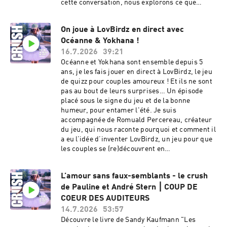
@crush_lepodcast et
cette conversation, nous explorons ce que
@la_chose_etrangeDécouvre le livre de Sandy
représente une chambre à l’adolescence : un
Kaufmann "Les couples heureux.. osent aborder
cocon, un territoire, un premier « chez-soi »,
On joue à LovBirdz en direct avec
les sujets qui fâchent".💜 Découvre aussi la
mais aussi un endroit où l’on apprend à
Chaine Youtube de CRUSH.💜 Pour prolonger
Océanne & Yokhana !
exprimer ce que l’on aime et à affirmer ses
l’expérience, abonne-toi à la newsletter C’est
choix.Hébergé par Acast. Visitez
16.7.2026
39:21
quoi l’amour ? : chaque édition t’apporte un
acast.com/privacy pour plus d'informations.
Océanne et Yokhana sont ensemble depuis 5
éclairage inédit sur nos vies amoureuses.💜 Et
Hébergé par Audion. Visitez
ans, je les fais jouer en direct à LovBirdz, le jeu
si tu veux témoigner et partager ton histoire,
https://www.audion.fm/fr/privacy-policy pour
de quizz pour couples amoureux ! Et ils ne sont
écris-moi sur : crush.lepodcast@gmail.com.
plus d’informations.
pas au bout de leurs surprises… Un épisode
Hébergé par Audion. Visitez
placé sous le signe du jeu et de la bonne
https://www.audion.fm/fr/privacy-policy pour
humeur, pour entamer l'été. Je suis
plus d’informations.
accompagnée de Romuald Percereau, créateur
du jeu, qui nous raconte pourquoi et comment il
a eu l’idée d’inventer LovBirdz, un jeu pour que
les couples se (re)découvrent en
s'amusant. Pour jouer avec ton/ta partenaire :📲
Télécharge l’appli LovBirdz, c'est gratuit 🃏
L’amour sans faux-semblants - le crush
Achète le jeu de société, qui est dispo en
de Pauline et André Stern ⎮ COUP DE
boutiques spécialisées et en ligne : -
FNAC.com : - Amazon.fr Retrouve
COEUR DES AUDITEURS
LovBirdz sur :● Instagram ● TikTok : Un
14.7.2026
53:57
épisode et un jeu pour celles et ceux qui ont
Découvre le livre de Sandy Kaufmann "Les
envie de rire, de jouer, et de se retrouver cet été.