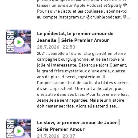
laisser un avis sur Apple Podcast et Spotify.💜
Pour suivre l’actu et les coulisses : abonne-toi
au compte Instagram 👉 @crushlepodcast.💜
Découvre aussi la Chaine Youtube du podcast.💜
Pour prolonger l’expérience, abonne-toi à la
Le piédestal, le premier amour de
newsletter C’est quoi l’amour ? : chaque édition
Jeanelle ⎮ Série Premier Amour
t’apporte un éclairage inédit sur nos vies
amoureuses.💜 Et si tu veux témoigner et
28.7.2026
22:50
partager ton histoire, écris-moi sur
2021. Jeanelle a 16 ans. Elle grandit en pleine
: crush.lepodcast@gmail.com. Hébergé par
campagne bourguignonne, et ne se trouve ni
Audion. Visitez
jolie ni intéressante. Débarque alors Clément,
https://www.audion.fm/fr/privacy-policy pour
le grand frère mystérieux d'une amie, quatre
plus d’informations.
ans de plus, discret, mystérieux. Il
l'impressionne tout de suite. Au fil des soirées,
ils se rapprochent. Une nuit à discuter, puis
une autre dans ses bras. Pour la première fois,
Jeanelle se sent regardée. Mais leur histoire
doit rester secrète. Alors elle attend ses
messages, organise ses journées autour de lui,
vit au rythme de ses silences. Combien de
Le slow, le premier amour de Julien⎮
temps peut-on rester à genoux devant un
Série Premier Amour
piédestal qu'on a soi-même construit ?C’est
l’histoire du premier amour de Jeanelle.Le
21.7.2026
20:37