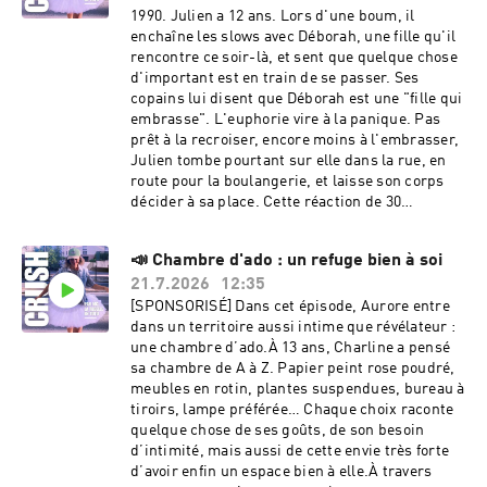
premier amour, on ne l’oublie jamais. Il laisse
1990. Julien a 12 ans. Lors d'une boum, il
une empreinte qui guide tous les
enchaîne les slows avec Déborah, une fille qu'il
suivants.Premier amour, une création Crush Le
rencontre ce soir-là, et sent que quelque chose
Podcast & La Chose Étrange Imaginé, écrit et
d'important est en train de se passer. Ses
animé par : Marie-Charlotte Danchin & Quitterie
copains lui disent que Déborah est une "fille qui
ChadefauxProduction : Clap AudioCoordination
embrasse". L'euphorie vire à la panique. Pas
: Lucie Coquart Musique, montage et mixage :
prêt à la recroiser, encore moins à l'embrasser,
Alice Krief☀️ Abonne-toi aux podcasts : CRUSH
Julien tombe pourtant sur elle dans la rue, en
et LA CHOSE ÉTRANGE et mets 5 ⭐️☀️ Abonne-
route pour la boulangerie, et laisse son corps
toi aux comptes Instagram 👉
décider à sa place. Cette réaction de 30
@crush_lepodcast et @la_chose_etrange💜
secondes va façonner, quinze ans durant, toute
Découvre aussi la Chaine Youtube de CRUSH.💜
son idée de l'amour. C’est l’histoire du premier
Pour prolonger l’expérience, abonne-toi à la
📣 Chambre d'ado : un refuge bien à soi
amour de Julien.Le premier amour, on ne
newsletter C’est quoi l’amour ? : chaque édition
21.7.2026
12:35
l’oublie jamais. Il laisse une empreinte qui
t’apporte un éclairage inédit sur nos vies
guide tous les suivants.Premier amour, une
[SPONSORISÉ] Dans cet épisode, Aurore entre
amoureuses.💜 Et si tu veux témoigner et
création Crush Le Podcast & La Chose
dans un territoire aussi intime que révélateur :
partager ton histoire, écris-moi sur
Étrange Imaginé, écrit et animé par : Marie-
une chambre d’ado.À 13 ans, Charline a pensé
: crush.lepodcast@gmail.com. Hébergé par
Charlotte Danchin & Quitterie
sa chambre de A à Z. Papier peint rose poudré,
Audion. Visitez
ChadefauxProduction : Clap AudioCoordination
meubles en rotin, plantes suspendues, bureau à
https://www.audion.fm/fr/privacy-policy pour
: Lucie Coquart Musique, montage et mixage :
tiroirs, lampe préférée… Chaque choix raconte
plus d’informations.
Alice Krief☀️ Abonne-toi aux podcasts : CRUSH
quelque chose de ses goûts, de son besoin
et LA CHOSE ÉTRANGE et mets 5 ⭐️☀️ Abonne-
d’intimité, mais aussi de cette envie très forte
toi aux comptes Instagram 👉
d’avoir enfin un espace bien à elle.À travers