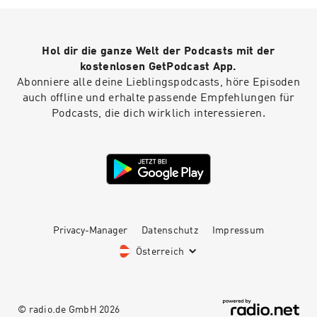
@crushlepodcast.💜 Découvre aussi la Chaine
Youtube du podcast.💜 Pour prolonger
l’expérience, abonne-toi à la newsletter C’est
Hol dir die ganze Welt der Podcasts mit der
quoi l’amour ? : chaque édition t’apporte un
éclairage inédit sur nos vies amoureuses.💜 Et
kostenlosen GetPodcast App.
si tu veux témoigner et partager ton histoire,
Abonniere alle deine Lieblingspodcasts, höre Episoden
écris-moi sur : crush.lepodcast@gmail.com.
auch offline und erhalte passende Empfehlungen für
Hébergé par Audion. Visitez
Podcasts, die dich wirklich interessieren.
https://www.audion.fm/fr/privacy-policy pour
plus d’informations.
Privacy-Manager
Datenschutz
Impressum
Österreich
© radio.de GmbH
2026