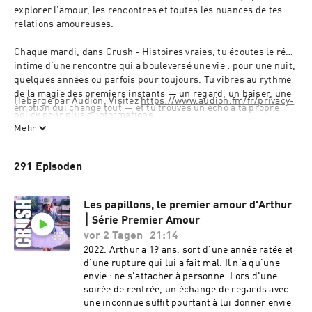
explorer l’amour, les rencontres et toutes les nuances de tes 
relations amoureuses.
Chaque mardi, dans Crush - Histoires vraies, tu écoutes le récit 
intime d’une rencontre qui a bouleversé une vie : pour une nuit, 
quelques années ou parfois pour toujours. Tu vibres au rythme 
de la magie des premiers instants — un regard, un baiser, une 
Hébergé par Audion. Visitez 
https://www.audion.fm/fr/privacy-
émotion qui change tout — et tu trouves un écho à ta propre 
policy
 pour plus d’informations.
histoire.
Mehr
Un dimanche matin sur deux, avec Crush - C’est quoi l’amour ?, 
je donne la parole à des artistes, auteurs, humoristes, 
291 Episoden
philosophes et experts. Je leur pose cette question simple et 
universelle : C’est quoi l’amour, aujourd’hui ? Leurs réponses 
Les papillons, le premier amour d'Arthur
t’offrent des clés, des éclairages et de nouvelles façons 
d’imaginer tes relations amoureuses.
⎮ Série Premier Amour
vor 2 Tagen
21:14
Ces deux formats se répondent : les récits intimes pour vibrer, 
2022. Arthur a 19 ans, sort d'une année ratée et
te reconnaître et trouver du réconfort, les conversations 
d'une rupture qui lui a fait mal. Il n'a qu'une
inspirantes pour prendre du recul et avancer plus sereinement. 
envie : ne s'attacher à personne. Lors d'une
Que tu sois célibataire, en couple ou en train de te réinventer, 
soirée de rentrée, un échange de regards avec
Crush est là pour t’accompagner sur ton chemin amoureux.
une inconnue suffit pourtant à lui donner envie