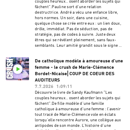
couples heureux.. osent aborder les sujets qui
Autour d’un apéro, d’un voyage en train, d’une
fâchent".Pauline sort d’une relation
ballade ou d’une nuit trop chaude.💜 Pour
destructrice. André a vécu une enfance libre,
soutenir le podcast et l’aider à rayonner :
hors normes. Un soir, dans une cuisine,
prends quelques secondes pour mettre 5 ⭐️ et
quelque chose se crée entre eux : un lien doux,
laisser un avis sur Apple Podcast et Spotify.💜
drôle, immédiat. Pas de séduction, pas de
Pour suivre l’actu et les coulisses : abonne-toi
stratégie, pas de codes à suivre. Juste deux
au compte Instagram 👉 @crushlepodcast.💜
êtres qui se révèlent pleinement, sans faux-
Découvre aussi la Chaine Youtube du podcast.💜
semblants. Leur amitié grandit sous le signe de
Pour prolonger l’expérience, abonne-toi à la
la sincérité… jusqu’à ce qu’une révélation
newsletter C’est quoi l’amour ? : chaque édition
inattendue ouvre la porte à un autre possible…
t’apporte un éclairage inédit sur nos vies
De catholique modèle à amoureuse d'une
💜 Pour soutenir le podcast et l’aider à rayonner
amoureuses.💜 Et si tu veux témoigner et
femme - le crush de Marie-Clémence
: prends quelques secondes pour mettre 5 ⭐️ et
partager ton histoire, écris-moi sur
laisser un avis sur Apple Podcast et Spotify.💜
Bordet-Nicaise⎜COUP DE COEUR DES
: crush.lepodcast@gmail.com. Hébergé par
Pour suivre l’actu et les coulisses : abonne-toi
AUDITEURS
Audion. Visitez
au compte Instagram 👉 @crushlepodcast.💜
7.7.2026
1:09:11
https://www.audion.fm/fr/privacy-policy pour
Découvre aussi la Chaine Youtube du podcast.💜
Découvre le livre de Sandy Kaufmann "Les
plus d’informations.
Pour prolonger l’expérience, abonne-toi à la
couples heureux.. osent aborder les sujets qui
newsletter C’est quoi l’amour ? : chaque édition
fâchent".De fille modèle d’une famille
t’apporte un éclairage inédit sur nos vies
catholique à amoureuse d’une femme : l’avenir
amoureuses.💜 Et si tu veux témoigner et
tout tracé de Marie-Clémence vole en éclats
partager ton histoire, écris-moi sur
lorsqu’elle rencontre Aurore, une collègue aux
: crush.lepodcast@gmail.com. Hébergé par
antipodes de son monde. L’histoire d’une
Audion. Visitez