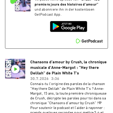
amoureuses.💜 Et si tu veux témoigner et
décor, mais comme une manière précise de
premiers jours des histoires d'amour
”
partager ton histoire, écris-moi sur
penser l’accueil.Hébergé par Acast. Visitez
und abonniere ihn in der kostenlosen
: crush.lepodcast@gmail.com. Hébergé par
acast.com/privacy pour plus d'informations.
GetPodcast App.
Audion. Visitez
Hébergé par Audion. Visitez
https://www.audion.fm/fr/privacy-policy pour
https://www.audion.fm/fr/privacy-policy pour
plus d’informations.
plus d’informations.
Chansons d'amour by Crush, la chronique
musicale d'Anne-Margot : "Hey there
Delilah" de Plain White T's
30.7.2026
3:36
Connais-tu l'origine des paroles de la chanson
"Hey there Delilah" de Plain White T's ? Anne-
Margot, 15 ans, la toute première chroniqueuse
de Crush, décrypte les paroles pour toi dans sa
chronique "Chansons d'amour by Crush" !💜
Pour soutenir le podcast et l’aider à rayonner :
prends quelques secondes pour mettre 5 ⭐️ et