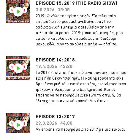
EPISODE 15: 2019 (THE RADIO SHOW)
3.5.2026
35:05
2019. Φινάλε της τρίτης σεζόν!!Το τελευταίο
επεισόδιο του podcast ανεβαίνει σαν live
ραδιοφωνική εμπειρία κατευθείαν από την
τελευταία μέρα του 2019: μουσική, στιγμές, pop
culture και όλα όσα σημάδεψαν τη διαδρομή
μέχρι εδώ. Μην το ακούσεις απλά — ζήσ’ το.
EPISODE 14: 2018
19.4.2026
42:20
Το 2018 ξεκίνησε ήσυχα. Σα να συνέχιζε κάτι που
είχε ήδη ξεκινήσει πριν. Η καθημερινότητα είχε
βρει έναν ρυθμό: κινητό στο χέρι, social media να
τρέχουν, τηλεόραση στο background.Και αν
έπρεπε να το περιγράψεις εκείνη τη στιγμή, θα
έλεγες :μια κανονική χρονιά. Δεν ήταν...
EPISODE 13: 2017
29.3.2026
44:00
Αν έπρεπε να περιγράψεις το 2017 με μία εικόνα,