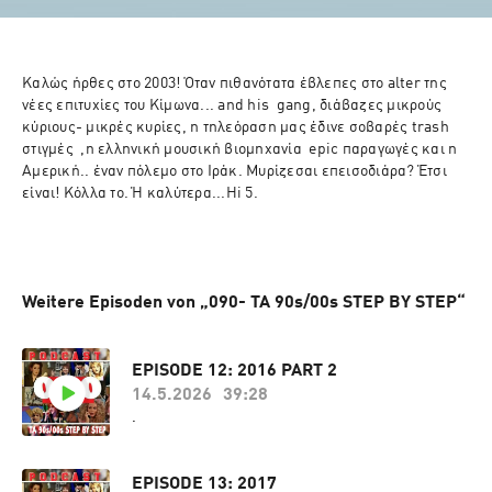
Καλώς ήρθες στο 2003! Όταν πιθανότατα έβλεπες στο alter της 
νέες επιτυχίες του Κίμωνα... and his  gang, διάβαζες μικρούς 
κύριους- μικρές κυρίες, η τηλεόραση μας έδινε σοβαρές trash 
στιγμές  ,η ελληνική μουσική βιομηχανία  epic παραγωγές και η 
Αμερική.. έναν πόλεμο στο Iράκ. Μυρίζεσαι επεισοδιάρα? Έτσι 
είναι! Κόλλα το. Ή καλύτερα...Ηi 5.

Weitere Episoden von „090- TA 90s/00s STEP BY STEP“
EPISODE 12: 2016 PART 2
14.5.2026
39:28
.
EPISODE 13: 2017