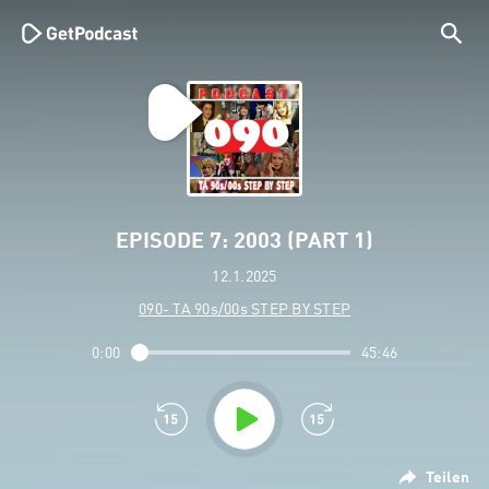
EPISODE 7: 2003 (PART 1)
12.1.2025
090- TA 90s/00s STEP BY STEP
0:00
45:46
Teilen