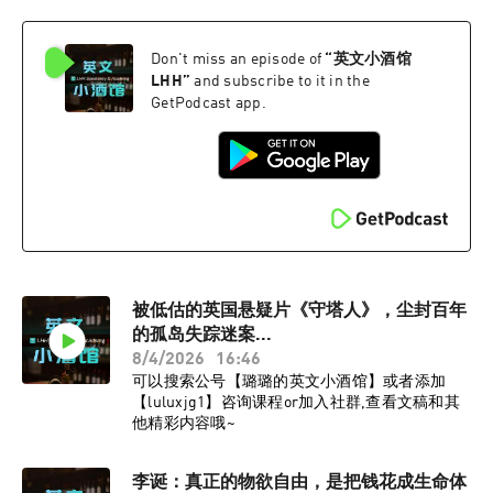
Don't miss an episode of
“
英文小酒馆
LHH
”
and subscribe to it in the
GetPodcast app.
被低估的英国悬疑片《守塔人》，尘封百年
的孤岛失踪迷案...
8/4/2026
16:46
可以搜索公号【璐璐的英文小酒馆】或者添加
【luluxjg1】咨询课程or加入社群,查看文稿和其
他精彩内容哦~
李诞：真正的物欲自由，是把钱花成生命体