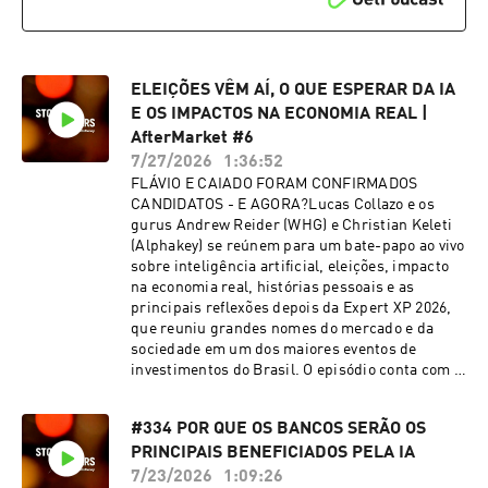
mais do que uma ameaça - pode ser o maior
canal de distribuição e monetização para o
software corporativo dos próximos anos. Logan
ainda discute a competição entre gestores e
ELEIÇÕES VÊM AÍ, O QUE ESPERAR DA IA
explica por que a Blue Owl, um dos maiores
players do mercado no mundo, está de olho no
E OS IMPACTOS NA ECONOMIA REAL |
Brasil como mercado estratégico para
AfterMarket #6
diversificar sua base global de
7/27/2026
1:36:52
investidores. Um episódio para quem quer
FLÁVIO E CAIADO FORAM CONFIRMADOS
entender o que está realmente acontecendo no
CANDIDATOS - E AGORA?Lucas Collazo e os
mercado que mais cresceu - e mais gerou
gurus Andrew Reider (WHG) e Christian Keleti
debate - nos últimos anos. Quer ver
(Alphakey) se reúnem para um bate-papo ao vivo
mais conteúdos da Expert XP 2026? Confira a
sobre inteligência artificial, eleições, impacto
seleção do Stock Pickers dos melhores painéis e
na economia real, histórias pessoais e as
debates do maior festival de investimentos do
principais reflexões depois da Expert XP 2026,
mundo: https://www.youtube.com/playlist?
que reuniu grandes nomes do mercado e da
list=PLKMyjSfLbYRM 🎙️ Convidado: Logan
sociedade em um dos maiores eventos de
Nicholson, diretor e gestor de fundos de
investimentos do Brasil. O episódio conta com a
Private Credit da Blue Owl 🎧 Apresentação:
presença especial de Rafael Sales, diretor-
Lucas Collazo
presidente da ALLOS, que trará as perspectivas
#334 POR QUE OS BANCOS SERÃO OS
sobre o cenário macro e também conversará um
PRINCIPAIS BENEFICIADOS PELA IA
pouco sobre histórias de vida e experiências
dentro do mercado.A conversa passa pelo que
7/23/2026
1:09:26