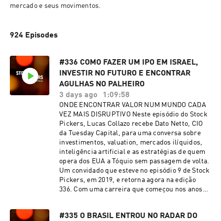
mercado e seus movimentos.
924 Episodes
#336 COMO FAZER UM IPO EM ISRAEL,
INVESTIR NO FUTURO E ENCONTRAR
AGULHAS NO PALHEIRO
3 days ago
1:09:58
ONDE ENCONTRAR VALOR NUM MUNDO CADA
VEZ MAIS DISRUPTIVO Neste episódio do Stock
Pickers, Lucas Collazo recebe Dato Netto, CIO
da Tuesday Capital, para uma conversa sobre
investimentos, valuation, mercados ilíquidos,
inteligência artificial e as estratégias de quem
opera dos EUA a Tóquio sem passagem de volta.
Um convidado que esteve no episódio 9 de Stock
Pickers, em 2019, e retorna agora na edição
336. Com uma carreira que começou nos anos
1990, Dato mergulhou na tesouraria, trabalhou
com M&A nos Estados Unidos, participou da
#335 O BRASIL ENTROU NO RADAR DO
venda do Modal para a XP e fez um IPO na última