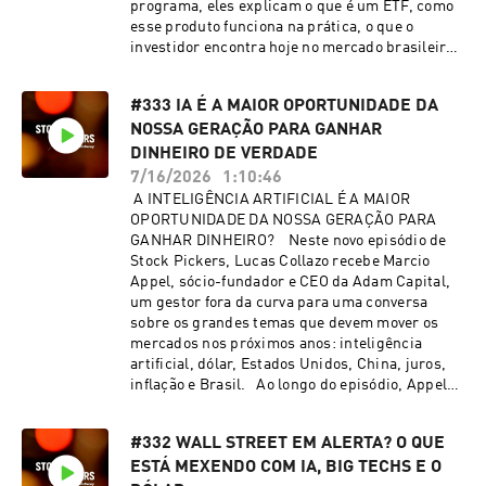
programa, eles explicam o que é um ETF, como
disciplina, ciclos e sobrevivência. Daqueles em
esse produto funciona na prática, o que o
que a tese importa - mas a bagagem conta ainda
investidor encontra hoje no mercado brasileiro
mais. 🎙️ Convidado: Alfredo Menezes, CEO e CIO
e quais os paralelos mais importantes com a
da Armor Capital 🎧 Apresentação:
indústria dos Estados Unidos, onde
Lucas Collazo
#333 IA É A MAIOR OPORTUNIDADE DA
os ETFs ganharam escala e se tornaram peça
NOSSA GERAÇÃO PARA GANHAR
central nas carteiras. A conversa também
passa pelos grandes números do setor, pelas
DINHEIRO DE VERDADE
vantagens de diversificação, liquidez,
7/16/2026
1:10:46
praticidade e custo, e pelos motivos que fazem
A INTELIGÊNCIA ARTIFICIAL É A MAIOR
tanta gente apostar que essa é uma indústria
OPORTUNIDADE DA NOSSA GERAÇÃO PARA
com muito espaço para crescer nos próximos
GANHAR DINHEIRO? Neste novo episódio de
anos. 🎙️ Convidado: Leonardo Vasques, Portfolio
Stock Pickers, Lucas Collazo recebe Marcio
Manager na XP Asset Management 🎧
Appel, sócio-fundador e CEO da Adam Capital,
Apresentação: Lucas Collazo e Davi Fontenele
um gestor fora da curva para uma conversa
sobre os grandes temas que devem mover os
mercados nos próximos anos: inteligência
artificial, dólar, Estados Unidos, China, juros,
inflação e Brasil. Ao longo do episódio, Appel
explica por que acredita que a IA ainda está no
começo de uma revolução econômica capaz de
#332 WALL STREET EM ALERTA? O QUE
multiplicar produtividade, lucros e valor de
ESTÁ MEXENDO COM IA, BIG TECHS E O
mercado, discute a força estrutural da