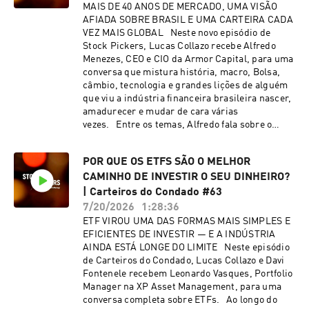
ficou da Expert XP, pelas visões sobre IA e
MAIS DE 40 ANOS DE MERCADO, UMA VISÃO
tecnologia aplicada ao mundo real, pela leitura
AFIADA SOBRE BRASIL E UMA CARTEIRA CADA
do cenário político e eleitoral e pelos impactos
VEZ MAIS GLOBAL Neste novo episódio de
concretos sobre empresas, setores e decisões
Stock Pickers, Lucas Collazo recebe Alfredo
de investimento.Um papo direto, com visões
Menezes, CEO e CIO da Armor Capital, para uma
diferentes, sobre mercado, tendências, gestão,
conversa que mistura história, macro, Bolsa,
risco e oportunidades.Se você acompanha
câmbio, tecnologia e grandes lições de alguém
Aftermarket, Expert XP, Stock Pickers,
que viu a indústria financeira brasileira nascer,
InfoMoney, investimentos, macroeconomia, IA,
amadurecer e mudar de cara várias
eleições e economia real, essa live é para
vezes. Entre os temas, Alfredo fala sobre o
você.Acompanhe ao vivo!AfterMarket é o novo
avanço dos ETFs, o impacto da inteligência
programa do Stock Pickers, que traz, todo mês,
artificial sobre setores inteiros da economia e
os principais bastidores de mercado, visões de
POR QUE OS ETFS SÃO O MELHOR
explica por que acredita que os bancos podem
longo prazo, histórias curiosas e aquelas
CAMINHO DE INVESTIR O SEU DINHEIRO?
ser os maiores vencedores dessa
conversas que normalmente não cabem dentro
transformação. Num episódio cheio de opiniões
| Carteiros do Condado #63
do pregão!
fortes, Alfredo também passa pelo cenário
7/20/2026
1:28:36
macro do Brasil, pelas eleições de 2026, pelo
ETF VIROU UMA DAS FORMAS MAIS SIMPLES E
pessimismo com o ambiente político e comenta
EFICIENTES DE INVESTIR — E A INDÚSTRIA
os setores de que mais gosta na B3, os que evita
AINDA ESTÁ LONGE DO LIMITE Neste episódio
— com destaque para sua visão crítica sobre
de Carteiros do Condado, Lucas Collazo e Davi
construtoras — e traz uma leitura
Fontenele recebem Leonardo Vasques, Portfolio
particularmente rica sobre câmbio, uma de
Manager na XP Asset Management, para uma
suas especialidades. Um episódio sobre
conversa completa sobre ETFs. Ao longo do
mercado, mas também sobre experiência,