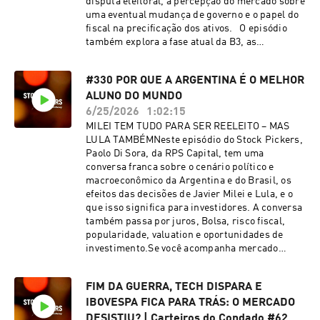
disputa eleitoral, a percepção do mercado sobre
financeiro. 🎙️ Convidados: José Rocha e Murilo
uma eventual mudança de governo e o papel do
Freiberger, Dahlia Capital 🎧 Apresentação:
fiscal na precificação dos ativos. O episódio
Lucas Collazo
também explora a fase atual da B3, as
expectativas para a Selic, as opções da Norte em
Bolsa e por que está cada vez mais difícil operar
#330 POR QUE A ARGENTINA É O MELHOR
short no ambiente atual. Com 32 anos de
ALUNO DO MUNDO
experiência no mercado financeiro, Salomão faz
paralelos com outros momentos críticos da
6/25/2026
1:02:15
economia brasileira e traz reflexões sobre como
MILEI TEM TUDO PARA SER REELEITO – MAS
navegar em um mercado mais sensível a
LULA TAMBÉMNeste episódio do Stock Pickers,
política, juros e confiança. 🎙️
Paolo Di Sora, da RPS Capital, tem uma
Convidado: Gustavo Salomão, sócio-fundador e
conversa franca sobre o cenário político e
CIO da Norte Asset Management 🎧
macroeconômico da Argentina e do Brasil, os
Apresentação: Lucas Collazo
efeitos das decisões de Javier Milei e Lula, e o
que isso significa para investidores. A conversa
também passa por juros, Bolsa, risco fiscal,
popularidade, valuation e oportunidades de
investimento.Se você acompanha mercado
financeiro, política, macroeconomia, ações,
Argentina, Brasil, Milei, Lula, Bolsa e
FIM DA GUERRA, TECH DISPARA E
oportunidades de investimento, este episódio é
IBOVESPA FICA PARA TRÁS: O MERCADO
para você.🎙️ Convidado: Paolo di Sora, CIO da
RPS Capital🎧 Apresentação: Lucas Collazo
DESISTIU? | Carteiros do Condado #62