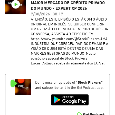
MAIOR MERCADO DE CRÉDITO PRIVADO
leva de aberturas de capital no Brasil, em 2021.
Hoje, à frente da Tuesday Capital, ele busca
DO MUNDO - EXPERT XP 2026
oportunidades em mercados maduros, com
7/30/2026
38:17
acesso a capital e teses que atravessam
ATENÇÃO: ESTE EPISÓDIO ESTÁ COM O ÁUDIO
fronteiras. Na conversa, Dato fala sobre como
ORIGINAL EM INGLÊS. SE QUISER CONFERIR
encontrar espaço num mercado com o futuro
UMA VERSÃO LEGENDADA EM PORTUGUÊS DA
previsivelmente delicado, com volatilidade e
CONVERSA, ASSISTA AO EPISÓDIO EM:
disrupção constantes. Ele explica como avalia
https://www.youtube.com/@StockPickersUMA
empresas - inclusive num pedaço de
INDÚSTRIA QUE CRESCEU RÁPIDO DEMAIS E A
guardanapo, como estrutura investimentos
VISÃO DE QUEM ESTÁ DENTRO DE UMA DAS
ilíquidos fora do Brasil, onde o acesso a capital
MAIORES GESTORAS DO MUNDO Neste
é maior, e como traz essas teses para um
episódio especial do Stock Pickers,
mercado mais desafiador como o brasileiro. Um
Lucas Collazo recebe diretamente dos EUA a
papo sobre mercado, mas também sobre olhar
presença de Logan Nicholson, diretor e gestor
para onde ninguém está olhando. 🎙️ Convidado:
de fundos de Private Credit da Blue Owl, para
Dato Netto, CIO da Tuesday Capital 🎧
uma conversa sobre o mercado
Apresentação: Lucas Collazo
Don't miss an episode of
“
Stock Pickers
”
de private credit: um dos temas mais quentes e
controversos de Wall Street. Com um episódio
and subscribe to it in the GetPodcast app.
gravado na Expert XP 2026, Logan explica por
que o crédito privado americano virou alvo de
questionamentos de grandes bancos, como a
Blue Owl enxerga o risco de defaults e má
precificação, e por que a inteligência artificial -