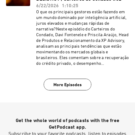
6/22/2026
1:10:25
O que os principais gestores estão fazendo em
um mundo dominado por inteligência artificial,
juros elevados e mudanças rápidas de
narrativa?Neste episódio do Carteiros do
Condado, Davi Fontenele e Priscila Araújo, Head
de Produtos e Relacionamento da XP Advisory,
analisam as principais tendências que estão
movimentando os mercados globais e
brasileiros. Eles comentam sobre a recuperação
do crédito privado, o desempenho
decepcionante da bolsa brasileira frente ao CDI,
a força das ações ligadas à inteligência artificial
e por que muitos investidores estão revisando
More Episodes
suas estratégias para os próximos
anos. Confira!
Get the whole world of podcasts with the free
GetPodcast app.
Subscribe to your favorite podcasts, listen to episodes