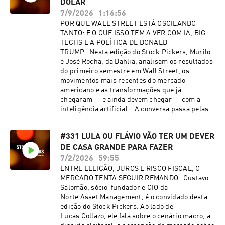
economia americana e argumenta que o
DÓLAR
mercado continua fazendo a pergunta errada ao
7/9/2026
1:16:56
comparar EUA e China. Conheça as apostas de
POR QUE WALL STREET ESTÁ OSCILANDO
um gestor sem medo de entrar em polêmicas - e
TANTO: E O QUE ISSO TEM A VER COM IA, BIG
que tem um faro único para oportunidades! 🎙️
TECHS E A POLÍTICA DE DONALD
Convidado: Marcio Appel, sócio-fundador e CEO
TRUMP Nesta edição do Stock Pickers, Murilo
da Adam Capital 🎧 Apresentação:
e José Rocha, da Dahlia, analisam os resultados
Lucas Collazo
do primeiro semestre em Wall Street, os
movimentos mais recentes do mercado
americano e as transformações que já
chegaram — e ainda devem chegar — com a
inteligência artificial. A conversa passa pelas
oscilações das big techs, pelos impactos de
energia, semicondutores, data centers e
#331 LULA OU FLÁVIO VÃO TER UM DEVER
infraestrutura na corrida da IA, além de discutir
DE CASA GRANDE PARA FAZER
quem pode sair vencedor nessa nova fase do
mercado global. O episódio também mergulha
7/2/2026
59:55
na política econômica de Donald Trump, na tese
ENTRE ELEIÇÃO, JUROS E RISCO FISCAL, O
de uma nova ordem mundial baseada em dólar
MERCADO TENTA SEGUIR REMANDO Gustavo
fraco e nos eventos recentes que reforçam essa
Salomão, sócio-fundador e CIO da
visão. No bloco macro, entram ainda temas
Norte Asset Management, é o convidado desta
como Selic, projeções de inflação, política
edição do Stock Pickers. Ao lado de
monetária, eleições e sinais vindos
Lucas Collazo, ele fala sobre o cenário macro, a
do Polymarket e dos bastidores do mercado