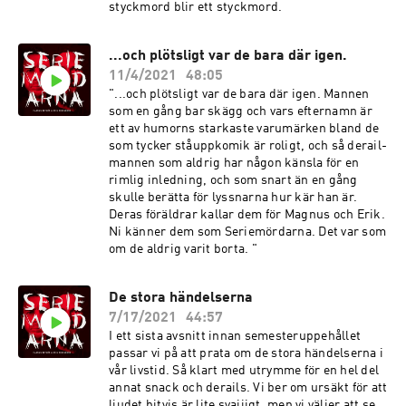
styckmord blir ett styckmord.
...och plötsligt var de bara där igen.
11/4/2021
48:05
"...och plötsligt var de bara där igen. Mannen
som en gång bar skägg och vars efternamn är
ett av humorns starkaste varumärken bland de
som tycker ståuppkomik är roligt, och så derail-
mannen som aldrig har någon känsla för en
rimlig inledning, och som snart än en gång
skulle berätta för lyssnarna hur kär han är.
Deras föräldrar kallar dem för Magnus och Erik.
Ni känner dem som Seriemördarna. Det var som
om de aldrig varit borta. "
De stora händelserna
7/17/2021
44:57
I ett sista avsnitt innan semesteruppehållet
passar vi på att prata om de stora händelserna i
vår livstid. Så klart med utrymme för en hel del
annat snack och derails. Vi ber om ursäkt för att
ljudet bitvis är lite svajjigt, men vi väljer att se