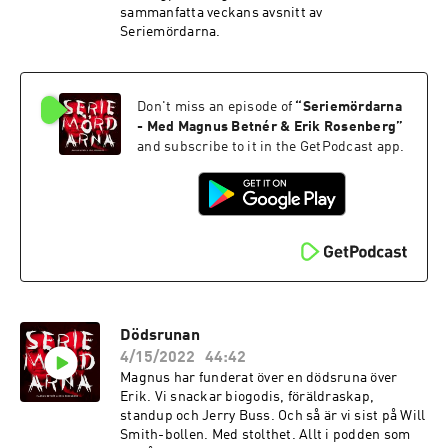
sammanfatta veckans avsnitt av
Seriemördarna.
Don't miss an episode of
“
Seriemördarna
- Med Magnus Betnér & Erik Rosenberg
”
and subscribe to it in the GetPodcast app.
Dödsrunan
4/15/2022
44:42
Magnus har funderat över en dödsruna över
Erik. Vi snackar biogodis, föräldraskap,
standup och Jerry Buss. Och så är vi sist på Will
Smith-bollen. Med stolthet. Allt i podden som