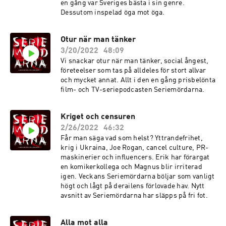
en gång var Sveriges bästa i sin genre.
Dessutom inspelad öga mot öga.
Otur när man tänker
3/20/2022
48:09
Vi snackar otur när man tänker, social ångest,
företeelser som tas på alldeles för stort allvar
och mycket annat. Allt i den en gång prisbelönta
film- och TV-seriepodcasten Seriemördarna.
Kriget och censuren
2/26/2022
46:32
Får man säga vad som helst? Yttrandefrihet,
krig i Ukraina, Joe Rogan, cancel culture, PR-
maskinerier och influencers. Erik har förargat
en komikerkollega och Magnus blir irriterad
igen. Veckans Seriemördarna böljar som vanligt
högt och lågt på derailens förlovade hav. Nytt
avsnitt av Seriemördarna har släpps på fri fot.
Alla mot alla