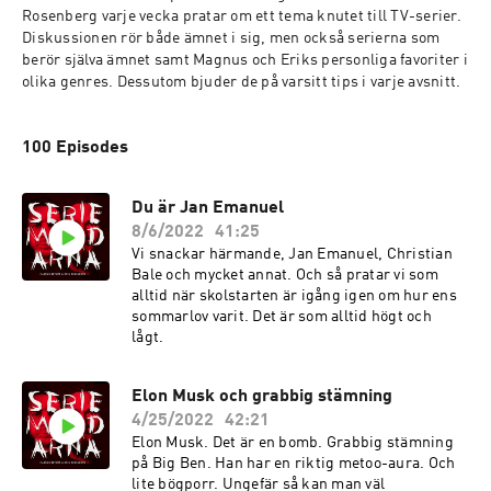
Rosenberg varje vecka pratar om ett tema knutet till TV-serier.  
Diskussionen rör både ämnet i sig, men också serierna som 
berör själva ämnet samt Magnus och Eriks personliga favoriter i 
olika genres. Dessutom bjuder de på varsitt tips i varje avsnitt.
100 Episodes
Du är Jan Emanuel
8/6/2022
41:25
Vi snackar härmande, Jan Emanuel, Christian
Bale och mycket annat. Och så pratar vi som
alltid när skolstarten är igång igen om hur ens
sommarlov varit. Det är som alltid högt och
lågt.
Elon Musk och grabbig stämning
4/25/2022
42:21
Elon Musk. Det är en bomb. Grabbig stämning
på Big Ben. Han har en riktig metoo-aura. Och
lite bögporr. Ungefär så kan man väl