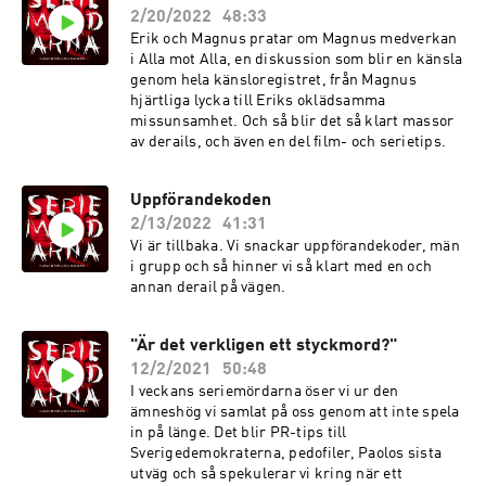
2/20/2022
48:33
Erik och Magnus pratar om Magnus medverkan
i Alla mot Alla, en diskussion som blir en känsla
genom hela känsloregistret, från Magnus
hjärtliga lycka till Eriks oklädsamma
missunsamhet. Och så blir det så klart massor
av derails, och även en del film- och serietips.
Uppförandekoden
2/13/2022
41:31
Vi är tillbaka. Vi snackar uppförandekoder, män
i grupp och så hinner vi så klart med en och
annan derail på vägen.
"Är det verkligen ett styckmord?"
12/2/2021
50:48
I veckans seriemördarna öser vi ur den
ämneshög vi samlat på oss genom att inte spela
in på länge. Det blir PR-tips till
Sverigedemokraterna, pedofiler, Paolos sista
utväg och så spekulerar vi kring när ett