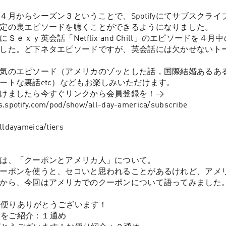
４月からシーズン３ということで、Spotifyにてサブスクラ
定の裏エピソードを聴くことができるようになりました。

Ｓｅｘｙ英会話「Netflix and Chill」のエピソードを４
した。ど下ネタエピソードですが、英会話には欠かせないト
気のエピソード（アメリカのゾッとした話，国際結婚あるあ
ートな裏話etc）などもお楽しみいただけます。

けましたら今すぐリンクから会員登録を！→ 
s.spotify.com/pod/show/all-day-america/subscribe

lldayameica/tiers

は、「クーポンとアメリカ人」について。

ーポンを使うと、セコいと思われることがあるけれど、アメ
から、今回はアメリカでのクーポンについて語ってみました。
、お便りありがとうございます！

便りをご紹介：１通め
