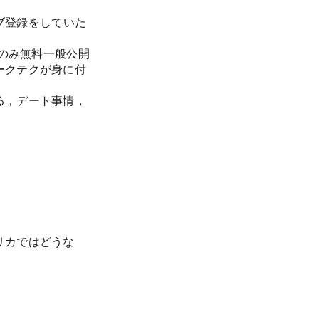
イブ登録をしていた
月中のみ無料一般公開
ークテクが身に付
る，デート事情，
リカではどうな

