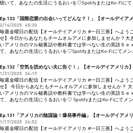
ピソードは、「甘えられない奴らに告ぐ！」です。ちょっと
聴いて、あなたの生活にうるおいを♡SpotifyまたはKo-Fi
に泊まりにいったときに…18:20 ブラとショーツに関して本音で語
伝ってほしい……。ヘルプを出したいけれど、迷惑をかけては
ていただいた方にたくさんの特典をご用意しております！（
なプライマリが違うという話21:26 ハワイに移住してからブ
躊躇したり、言い出しづらくて一人で抱えてしまってる人も
ートチャットも？）過去に配信した人気のエピソード（アメ
ていた22:30 今はいろんな下着の選択肢があっていいよね23:
Ep.133「国際恋愛の出会いってどんな？！」【オールデイア
は、そんなあなたにぜひ聞いてほしい内容です！0:55 日本
話，国際結婚あるある，デート事情etc）などもお楽しみい
3「いつもありがとうございます！」25:47 いつも元気をもらっ
2/14/2025
45:30
い人が多い？3:03 変なプライドがないほうが、人に甘えやすい4
らもリスナーの皆様と楽しい一日を過ごせるよう、更なる応
自分のお皿にいろんなものが乗りまくってドッカーン！27:47
毎週金曜日の配信【オールデイアメリカ #一日三善】へよう
ことは損？得？6:07 テイカーに奪われるばかりにならないために
ます！会員登録はコチラから↓↓↓http://ko-fi.com/alldayame
族で助け合えるのが理想だね引き続き注目の護身術、やっぱ
せ】今日からあなたもチームオルアメに参加しませんか？大
顔も三度まで、テイカーだとわかったらハッキリ断る11:00 
https://podcasters.spotify.com/pod/show/all-day-americ
厚ですね（笑）。あなたは自ら脱ぐ派？それとも脱がされる
いアメリカのマル秘裏話や教科書では学べない生の英語Ｓｅ
いろいろ任されて損をする13:28 お礼はするべき？しないべき？
回のエピソードは「あなたならどうする？子どもの人種差別
わりについてのエピソードもぜひ教えてくださいね。匿名希
て、あなたの生活にうるおいを♡SpotifyまたはKo-Fiにて
ごられ、持ちつ持たれつが理想17:17 アメリカでは知らない
ャルゲストに、アメリカの高校で教師をなさっているえりな
ん、のんやすさん、お便りどうもありがとうございました〜
ただいた方にたくさんの特典をご用意しております！（私た
の手が伸びてくる20:03 今週金欠でピンチ！と思ったらバー
お届けします。1:01 特別ゲストのえりなさんご紹介！2:54 お
が、皆様の楽しい一日を過ごすきっかけになれたら嬉しいです！Sp
チャットも？）過去に配信した人気のエピソード（アメリカ
が22:13 日本では「一人で生きている」と錯覚してしまう25:
Ep.132「空気を読めない夫に告ぐ！」【オールデイアメリカ
ん）「陰謀論信者でも警察官として働けるの？」5:55 お便
▶︎https://t.co/0bZjqYmjjiVoicy ▶︎https://voicy.jp/channel/3338
国際結婚あるある，デート事情etc）などもお楽しみいただ
い甘え」を出したり出されたりすること大事！28:24 キャリ
1/31/2025
34:19
さん）「ハーフ育児について」8:23 あさみ家ではパパがマ
▶︎https://t.co/njTu77bpEpオールデイアメリカHP ▶︎https://all
リスナーの皆様と楽しい一日を過ごせるよう、更なる応援を
ママ友を作ったら…32:09 できない・やりたくないと断って
毎週金曜日の配信【オールデイアメリカ #一日三善】へようこそ。 
いる10:22 日本ともアメリカとも違う、個人としてのアイデ
便り箱 ▶︎https://alldayamerica.com/contact/私たち
す！会員登録はコチラから↓↓↓http://ko-fi.com/alldayameic
か、迷惑をかけるなとか、失礼だとか非常識だとか……。叩く
せ】 今日からあなたもチームオルアメに参加しませんか？ 
ることの大切さ12:15 世界のどこにいっても生きられる強さを育
善のエピソードを楽しく聞いていただけましたら、ぜひApple Podcas
https://podcasters.spotify.com/pod/show/all-day-americ
取られてしまいそうになりますが、きっと人は思っているよ
いアメリカのマル秘裏話や教科書では学べない生の英語Ｓｅ
先入観のない小さい時にしっかり説明することは大事17:36 
Voicy, YouTube などで、レビューを残していただけると嬉
ピソードは、「国際恋愛の出会いってどんな？！」です。こ
切にしたいけれど二の足を踏んでいる人も多いものなので、
て、あなたの生活にうるおいを♡ SpotifyまたはKo-Fiにて
受けた時の対処法とは？18:55 あさみの息子が学校で…「こ
ト alldayamerica.com にはお便り箱もありますので、皆
についてはいろいろ話してきましたが、今回は「なれそめ」
てみたら意外と手を差し伸べてくれるものだと思います。お
ただいた方にたくさんの特典をご用意しております！（私た
20:54 学校で差別用語を使った場合のペナルティ23:10 差
など、色々な形でのご参加を楽しみにお待ちしております。
ップルはどうやって出会い、どうやって恋愛に発展していく
えたり、甘えられたりして、優しさが循環していく世の中に
チャットも？） 過去に配信した人気のエピソード（アメリカ
どんエスカレートし…28:28 一番理解してくれたのはスクー
Ep.131「アメリカの陰謀論！爆発事件編」【オールデイアメ
体験をもとに語ってみました！0:55 アメリカでは馴れ初め
ね。このエピソードが、皆様の楽しい一日を過ごすきっかけ
国際結婚あるある，デート事情etc）などもお楽しみいただけ
た30:10 アジア人が少ない地域だと、何が差別なのかがよく
1/17/2025
24:52
が多い2:30 めぐみと夫の出会いは？4:08 学生専用のコンドミニ
です！Spotify ▶︎https://t.co/0bZjqYmjjiVoicy
リスナーの皆様と楽しい一日を過ごせるよう、更なる応援を
33:28 えりなさんの住む地域では？（社会としての教育が必要）
毎週金曜日の配信【オールデイアメリカ #一日三善】へようこそ。 
ロントデスクが意地悪、マイクロアグレッションがすごい7:3
▶︎https://voicy.jp/channel/3338Apple Podcasts ▶︎https://t
す！ 会員登録はコチラから↓↓↓ http://ko-fi.com/alldayamei