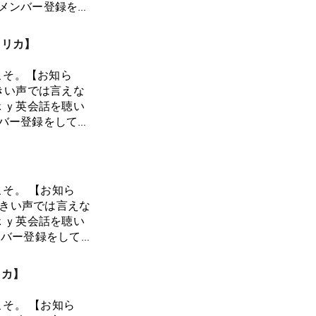
助けてほしい、手
にてメンバー登録をし
る19:48 みん
いけないと思って
私たちとプライベ
ラをやめて水着を着
多いのでは？今回
リカのゾッとした
52 お便り紹介その
メリカ】
人はヘルプを出せな
ただけます。これか
てます！26:44
:34 親切にする
援を期待しており
 爆発する前に、家
こそ。【お知ら
は？8:55 仏の
ica/tiersまたは
り金的最強説が濃
きい声では言えな
仕事ができる人ほど
a/subscribeさて、今
派？下着へのこだ
ｘｙ英会話を聴い
15:42 おごりお
編」です。スペシ
望さん、チェロさ
メンバー登録をしてい
人でも気軽にヘルプ
さんをお迎えして
！このエピソード
ちとプライベート
ベーキューのお誘い
便り紹介（sasaさ
otify
のゾッとした話，
03 日頃から「小さ
】
り紹介（エイメリー
Apple Podcasts
けます。これからも
アウーマンの友達が
マを絶大的に崇めて
dayamerica.comお
期待しておりま
いい！自己責任と
【お知ら
ンティティを確立す
オールデイアメリカ一日三
a/tiersまたは
言葉ばかりに気を
大きい声では言えな
てる14:21 まだ
ts, Spotify,
a/subscribe今回のエ
りも優しいし、親
ｘｙ英会話を聴い
子どもが人種差別を
しいです。ウェブサイ
れまでも国際結婚
勇気を出して甘え
メンバー登録をしてい
れって人種差別？」
さんからのリクエスト
について。国際カ
互いに、気軽に甘
ちとプライベート
別からのいじめがどん
のか？私たちの実
なるといいですよ
のゾッとした話，
ルカウンセラーだっ
リカ】
をしっかり話すこと
になれたら嬉しい
ます。 これからも
理解されていない
アムで…5:50 フ
期待しておりま
36:40 仲良くな
【お知ら
7 クレイグスリス
.co/njTu77bpEpオール
ca/tiers または