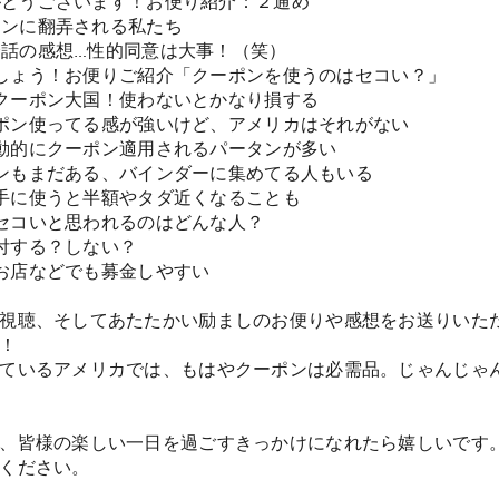
りがとうございます！お便り紹介：２通め

レインに翻弄される私たち

英会話の感想…性的同意は大事！（笑）

きましょう！お便りご紹介「クーポンを使うのはセコい？」

カはクーポン大国！使わないとかなり損する

クーポン使ってる感が強いけど、アメリカはそれがない

で自動的にクーポン適用されるパータンが多い

ーポンもまだある、バインダーに集めてる人もいる

ン上手に使うと半額やタダ近くなることも

カでセコいと思われるのはどんな人？

寄付する？しない？

カはお店などでも募金しやすい

視聴、そしてあたたかい励ましのお便りや感想をお送りいた
！

ているアメリカでは、もはやクーポンは必需品。じゃんじゃ
、皆様の楽しい一日を過ごすきっかけになれたら嬉しいです
ください。
