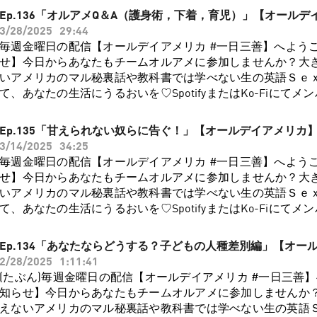
ルプが必要22:46 20代が感じる危機「クオーターライフ・クライ
ころ日本語で解説をしていますが、100％ではないので（笑
Ep.136「オルアメQ＆A（護身術，下着，育児）」【オールデ
たちがアメリカに渡ったのもクオーターライフ・クライシスの時2
ひYouTubeで日本語の翻訳字幕をオンにしてご覧ください！🙏1
3/28/2025
29:44
う危機感「コレクティブ・クライシス」と希望疲れする若者29:
のマットさん、いらっしゃ〜い！3:22 お便りご紹介「タイ
毎週金曜日の配信【オールデイアメリカ #一日三善】へよう
いアメリカでは自分と向き合うことが多いのかももやもやと
ってるの？」5:33 なんで言ってるのか、カタカナ読みだと…？7
せ】今日からあなたもチームオルアメに参加しませんか？大
や息苦しさも、「なんちゃらクライシス」と名前がつくこと
配信者ジョニー・ソマリとは？8:57 マットさんによる解説
いアメリカのマル秘裏話や教科書では学べない生の英語Ｓｅ
できることもあるのかなと思ったりします。クライシスは、
かけで炎上した？12:14 迷惑配信をした代償とは…逮捕、勾
て、あなたの生活にうるおいを♡SpotifyまたはKo-Fiにて
る転換点にいる証拠なのかもしれません。もがいて、あがい
入国禁止13:15 日本から締め出されたソマリは、韓国へ渡り…16
ただいた方にたくさんの特典をご用意しております！（私た
て突き進んでいきましょう〜！フィルターなしで言いまくり
コボコにされる、一方日本では…17:35 ジョニーソマリの本
チャットも？）過去に配信した人気のエピソード（アメリカ
「裏オルアメ」を聴くには、ぜひ会員登録をお願いします！
Ep.135「甘えられない奴らに告ぐ！」【オールデイアメリカ
18:54 エンディング（新しくなったよ！）フィルターなしで
国際結婚あるある，デート事情etc）などもお楽しみいただ
ラから↓↓↓http://ko-fi.com/alldayameica/tiersまたは
3/14/2025
34:25
なる「後編」をご覧になるには、ぜひ会員登録をお願いいたし
リスナーの皆様と楽しい一日を過ごせるよう、更なる応援を
https://podcasters.spotify.com/pod/show/all-day-america/su
毎週金曜日の配信【オールデイアメリカ #一日三善】へよう
登録はコチラから↓↓↓http://ko-fi.com/alldayameica/tier
す！会員登録はコチラから↓↓↓http://ko-fi.com/alldayameic
▶︎https://t.co/0bZjqYmjjiVoicy ▶︎https://voicy.jp/channel/3338
せ】今日からあなたもチームオルアメに参加しませんか？大
https://podcasters.spotify.com/pod/show/all-day-america/su
https://podcasters.spotify.com/pod/show/all-day-americ
▶︎https://t.co/njTu77bpEpオールデイアメリカHP ▶︎https://all
いアメリカのマル秘裏話や教科書では学べない生の英語Ｓｅ
▶︎https://t.co/0bZjqYmjjiVoicy ▶︎https://voicy.jp/channel/3338
ピソードは、「オルアメ質問コーナー」です。リスナーさん
便りやご質問はメールでどうぞ！ ▶︎alldayamerica2022@gmail
て、あなたの生活にうるおいを♡SpotifyまたはKo-Fiにて
▶︎https://t.co/njTu77bpEpオールデイアメリカHP ▶︎https://all
敵なお便りを3つご紹介しつつ、さまざまなエピソードを絡め
Podcasts, Spotify, Voicy, YouTube などで、レビュー
ただいた方にたくさんの特典をご用意しております！（私た
便りやご質問はメールでどうぞ！ ▶︎alldayamerica2022@gmail
した。1:16 お便り紹介その1「護身術に関して」2:50 格闘
です。各配信チャンネルのコメントやメールでのお便り＆リ
チャットも？）過去に配信した人気のエピソード（アメリカ
Podcasts, Spotify, Voicy, YouTube などで、レビュー
Ep.134「あなたならどうする？子どもの人種差別編」【オー
る、金的事故5:21 金的で悶絶中、女性師範から「男でしょ！」
集中。色々な形でのご参加を楽しみにお待ちしております。
国際結婚あるある，デート事情etc）などもお楽しみいただ
です。各配信チャンネルのコメントやメールでのお便り＆リ
2/28/2025
1:11:41
男性の本音としては…8:22 顔面パンチされて耐えられるかどうか
リスナーの皆様と楽しい一日を過ごせるよう、更なる応援を
集中。色々な形でのご参加を楽しみにお待ちしております。
(たぶん)毎週金曜日の配信【オールデイアメリカ #一日三善
の子どもたちの喧嘩トレーニングの話11:19 男も女も格闘技
す！会員登録はコチラから↓↓↓http://ko-fi.com/alldayameic
知らせ】今日からあなたもチームオルアメに参加しませんか
12:02 瞬発力は日常の育児でかなり鍛えられる14:32 お便り
https://podcasters.spotify.com/pod/show/all-day-americ
えないアメリカのマル秘裏話や教科書では学べない生の英語
分で脱ぐ派」16:30 チェロさんからのお便りで記憶の扉が開いた