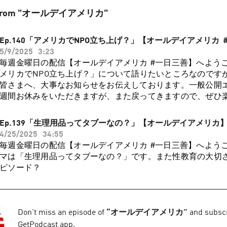
es from "オールデイアメリカ"
Ep.140「アメリカでNPO立ち上げ？」【オールデイアメリカ
5/9/2025
3:23
毎週金曜日の配信【オールデイアメリカ #一日三善】へよう
メリカでNPO立ち上げ？」について語りたいところなのです
皆さまへ、大事なお知らせをお伝えしております。一般公開
週間お休みをいただきますが、また戻ってきますので、ぜひ
ただけたらうれしいです！📻️フィルターなしで言いまくり！
オルアメ」を聴くには、ぜひ会員登録をお願いします！🙏会
Ep.139「生理用品ってタブーなの？」【オールデイアメリカ
ら↓↓↓http://ko-fi.com/alldayameica/tiersまたは
4/25/2025
34:55
https://podcasters.spotify.com/pod/show/all-day-america/su
毎週金曜日の配信【オールデイアメリカ #一日三善】へよう
▶︎https://t.co/0bZjqYmjjiVoicy ▶︎https://voicy.jp/channel/3338
マは「生理用品ってタブーなの？」です。また性教育の大切
▶︎https://t.co/njTu77bpEpオールデイアメリカHP ▶︎https://all
ピソード？
便りやご質問はメールでどうぞ！ ▶︎alldayamerica2022@gmail
Podcasts, Spotify, Voicy, YouTube などで、レビュー
です。各配信チャンネルのコメントやメールでのお便り＆リ
集中。色々な形でのご参加を楽しみにお待ちしております。
Don't miss an episode of
“
オールデイアメリカ
”
and subscri
GetPodcast app.