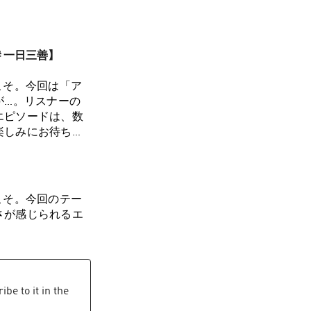
 ＃一日三善】
こそ。今回は「ア
が…。リスナーの
エピソードは、数
楽しみにお待ちい
？会員限定の「裏
員登録はコチラか
】
bscribeSpotify
こそ。今回のテー
Apple Podcasts
さが感じられるエ
dayamerica.comお
.comぜひApple
を残していただけると嬉しい
クエストも常時募
be to it in the