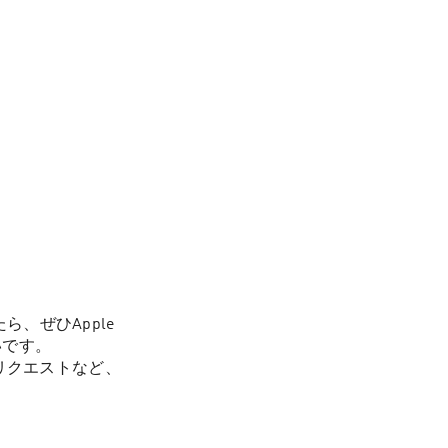
ぜひApple 
いです。

らのリクエストなど、