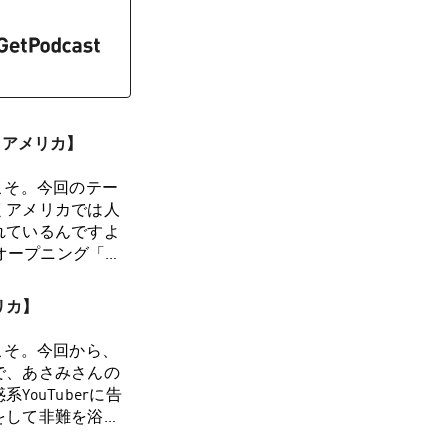
イアメリカ】
こそ。今回のテー
くアメリカでは人
れているんですよ
 オープニング「ク
もクライシスを抱え
？6:25 突然す
リカ】
、私ってミッドラ
理学的にいうと？
こそ。今回から、
 アメリカの若者がギ
で、あさみさんの
存在の危機「イグジ
ouTuberに告
ステンシャル・クラ
をして非難を浴び
えたら…専門家のヘ
います。ところど