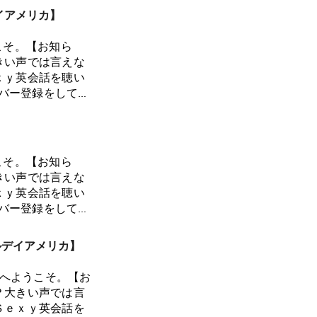
シス」25:45 私
）、気になる方はぜ
イアメリカ】
6:34 社会に漂
:58 特別ゲスト
20 個人主義が多
トルコールなんて言
こそ。【お知ら
感じている停滞感
:51 アメリカ人
きい声では言えな
で、なんだか納得
スタート！何がきっ
ｘｙ英会話を聴い
じつは人生が変わ
留、罰金、日本への
メンバー登録をしてい
て、幸せに向かっ
:31 韓国ではボ
ちとプライベート
！？会員限定の
当の目的とは？
のゾッとした話，
会員登録はコチ
】
言いまくり！？気に
けます。これからも
ます〜！🙏会員
期待しておりま
bscribeSpotify
こそ。【お知ら
sまたは
a/tiersまたは
Apple Podcasts
きい声では言えな
bscribeSpotify
a/subscribe今回のエ
dayamerica.comお
ｘｙ英会話を聴い
Apple Podcasts
からいただいた素
.comぜひApple
メンバー登録をしてい
dayamerica.comお
ながら語ってみま
を残していただけると嬉しい
ちとプライベート
.comぜひApple
技経験者ならわか
クエストも常時募
のゾッとした話，
を残していただけると嬉しい
ルデイアメリカ】
と言われ…6:58
けます。これからも
クエストも常時募
問題9:02 地元
期待しておりま
】へようこそ。【お
・護身術は大事！
a/tiersまたは
？大きい声では言
紹介その2「服を自
a/subscribe今回のエ
Ｓｅｘｙ英会話を
17:34 先輩の家