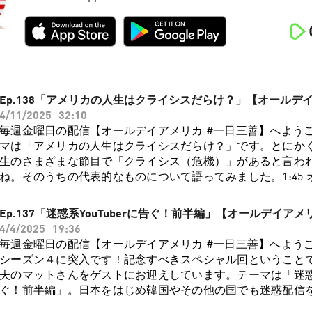
Ep.138「アメリカの人生はクライシスだらけ？」【オールデ
4/11/2025
32:10
毎週金曜日の配信【オールデイアメリカ #一日三善】へよう
マは「アメリカの人生はクライシスだらけ？」です。とにか
生のさまざまな節目で「クライシス（危機）」があると言わ
ね。そのうちの代表的なものについて語ってみました。1:45
ライシスってなに？」3:12 迷惑系配信者ジョニー・ソマリ
ていた？4:30 「ミッドライフ・クライシス」（中年の危機）とは
Ep.137「迷惑系YouTuberに告ぐ！前半編」【オールデイアメ
ごい整形をしたり、SNSで別人になっていったり…8:50 あれ
4/4/2025
19:36
イフ・クライシス！？11:30 ミッドライフ・クライシス、心
毎週金曜日の配信【オールデイアメリカ #一日三善】へよう
12:21自分とは？「 アイデンティティ・クライシス」14:50
シーズン４に突入です！記念すべきスペシャル回ということ
ャップイヤーに世界旅行をする意味とは16:58 さらに深刻な
夫のマットさんをゲストにお迎えしています。テーマは「迷惑系Y
ステンシャル・クライシス」19:05 アニメ「チ。」でイグジ
ぐ！前半編」。日本をはじめ韓国やその他の国でも迷惑配信
イシスを考える21:10 イグジステンシャル・クライシスを抱
ているアメリカ人配信者のジョニー・ソマリについて語って