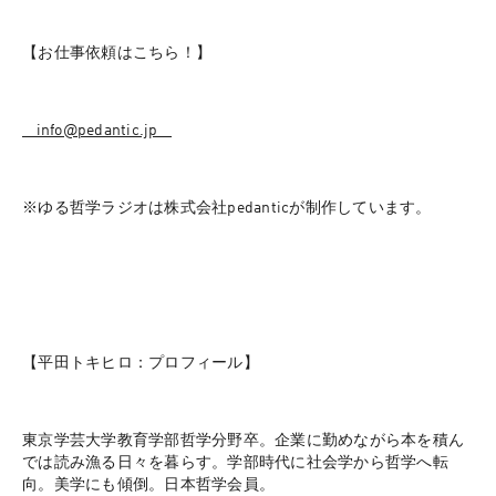
【お仕事依頼はこちら！】
⁠⁠⁠⁠⁠⁠⁠⁠⁠⁠⁠⁠⁠⁠⁠⁠⁠⁠⁠⁠⁠⁠⁠⁠⁠⁠⁠⁠⁠⁠⁠⁠⁠⁠⁠⁠⁠⁠⁠⁠⁠⁠⁠⁠⁠⁠⁠⁠⁠⁠info@pedantic.jp⁠⁠⁠⁠⁠⁠⁠⁠⁠⁠⁠⁠⁠⁠⁠⁠⁠⁠⁠⁠⁠⁠⁠⁠⁠⁠⁠⁠⁠⁠⁠⁠⁠⁠⁠⁠⁠⁠⁠⁠⁠⁠⁠⁠⁠⁠⁠⁠⁠⁠
※ゆる哲学ラジオは株式会社pedanticが制作しています。
【平田トキヒロ：プロフィール】
東京学芸大学教育学部哲学分野卒。企業に勤めながら本を積ん
では読み漁る日々を暮らす。学部時代に社会学から哲学へ転
向。美学にも傾倒。日本哲学会員。