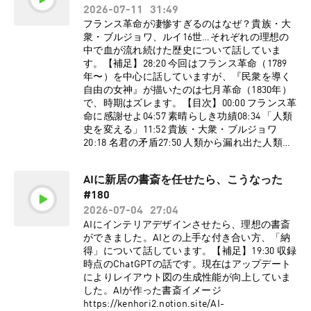
今もひたすら熱く楽しくチェロを弾いている。
中！】⁠⁠⁠⁠⁠⁠⁠⁠⁠⁠⁠⁠⁠⁠⁠⁠⁠⁠⁠⁠⁠⁠⁠⁠⁠⁠⁠⁠⁠⁠⁠⁠⁠⁠⁠⁠⁠⁠⁠⁠⁠⁠⁠⁠⁠⁠⁠⁠⁠⁠⁠⁠⁠⁠⁠⁠⁠⁠⁠⁠⁠⁠⁠⁠⁠⁠⁠⁠⁠⁠⁠⁠⁠⁠⁠⁠⁠⁠https://www.valuebooks.jp/shelf-
2026-07-11
31:49
演奏・レッスンの依頼はGmailかTwitterのDMま
items/folder/4a66f8d7ce1d4eb⁠⁠⁠⁠⁠⁠⁠⁠⁠⁠⁠⁠⁠⁠⁠⁠⁠⁠⁠⁠⁠⁠⁠⁠⁠⁠⁠⁠⁠⁠⁠⁠⁠⁠⁠⁠⁠⁠⁠⁠⁠⁠⁠⁠⁠⁠⁠⁠⁠⁠⁠⁠⁠⁠⁠⁠⁠⁠⁠⁠⁠⁠⁠⁠⁠⁠⁠⁠⁠⁠⁠⁠⁠⁠⁠⁠⁠⁠【サポーター
フランス革命が凄惨すぎるのはなぜ？貴族・大
で、お待ちしております！個人YouTubeもチャ
コミュニティはこちらか
衆・ブルジョワ、ルイ16世…それぞれの理想の
ンネル登録・高評価で応援よろしくお願いいた
ら】⁠⁠⁠⁠⁠⁠⁠⁠⁠⁠⁠⁠⁠⁠⁠⁠⁠⁠⁠⁠⁠⁠⁠⁠⁠⁠⁠⁠⁠⁠⁠⁠⁠⁠⁠⁠⁠⁠⁠⁠⁠⁠⁠⁠⁠⁠⁠⁠⁠⁠⁠⁠⁠⁠⁠⁠⁠⁠⁠⁠⁠⁠⁠⁠⁠⁠⁠⁠⁠⁠⁠⁠⁠⁠⁠⁠⁠⁠⁠⁠⁠⁠⁠⁠⁠⁠⁠⁠⁠⁠⁠⁠⁠⁠⁠⁠⁠⁠⁠⁠⁠⁠⁠⁠⁠⁠⁠⁠⁠⁠⁠⁠⁠⁠⁠⁠⁠⁠⁠⁠⁠⁠⁠⁠⁠⁠⁠https://yurugakuto.com/tetsu⁠⁠⁠⁠⁠⁠⁠⁠⁠⁠⁠⁠⁠⁠⁠⁠⁠⁠⁠⁠⁠⁠⁠⁠⁠⁠⁠⁠⁠⁠⁠⁠⁠⁠⁠⁠⁠⁠⁠⁠⁠⁠⁠⁠⁠⁠⁠⁠⁠⁠⁠⁠⁠⁠⁠⁠⁠⁠⁠⁠⁠⁠⁠⁠⁠⁠⁠⁠⁠⁠⁠⁠⁠⁠⁠⁠⁠⁠⁠⁠⁠⁠⁠⁠⁠⁠⁠⁠⁠⁠⁠⁠⁠⁠⁠⁠⁠⁠⁠⁠⁠⁠⁠⁠⁠⁠⁠⁠⁠⁠⁠⁠⁠⁠⁠⁠⁠⁠⁠⁠⁠⁠⁠⁠⁠⁠⁠【
中で血が流れ続けた歴史について話していま
します！Gmail ⇨ u.takumi.cello@gmail.comX
公式X】 ゆる哲学ラジオのXアカウントがあるの
す。【補足】28:20 今回はフランス革命（1789
⇨ ⁠⁠⁠⁠⁠⁠⁠⁠⁠⁠⁠⁠⁠⁠⁠⁠⁠⁠⁠⁠⁠⁠⁠⁠⁠⁠⁠⁠⁠⁠⁠⁠⁠https://x.com/urashitatakumi⁠⁠⁠⁠⁠⁠⁠⁠⁠⁠⁠⁠⁠⁠⁠⁠⁠⁠⁠⁠⁠⁠⁠⁠⁠⁠⁠⁠⁠⁠⁠⁠⁠個人YouTube
で、是非フォローしてください！⇨
年〜）を中心に話していますが、『民衆を導く
⇨
⁠⁠⁠⁠⁠⁠⁠⁠⁠⁠⁠⁠⁠⁠⁠⁠⁠⁠⁠⁠⁠⁠⁠⁠⁠⁠⁠⁠⁠⁠⁠⁠⁠⁠⁠⁠⁠⁠⁠⁠⁠⁠⁠⁠⁠⁠⁠⁠⁠⁠⁠⁠⁠⁠⁠⁠⁠⁠⁠⁠⁠⁠⁠⁠⁠⁠⁠⁠⁠⁠⁠⁠⁠⁠⁠⁠⁠⁠⁠⁠⁠⁠⁠⁠https://twitter.com/yuru_philosophy⁠⁠⁠⁠⁠⁠⁠⁠⁠⁠⁠⁠⁠⁠⁠⁠⁠⁠⁠⁠⁠⁠⁠⁠⁠⁠⁠⁠⁠⁠⁠⁠⁠⁠⁠⁠⁠⁠⁠⁠⁠⁠⁠⁠⁠⁠⁠⁠⁠⁠⁠⁠⁠⁠⁠⁠⁠⁠⁠⁠⁠⁠⁠⁠⁠⁠⁠⁠⁠⁠⁠⁠⁠⁠⁠⁠⁠⁠⁠⁠⁠⁠⁠【お
自由の女神』が描いたのは七月革命（1830年）
⁠⁠⁠⁠⁠⁠⁠⁠⁠⁠⁠⁠⁠⁠⁠⁠⁠⁠⁠⁠⁠⁠⁠⁠⁠⁠⁠⁠⁠⁠⁠⁠⁠https://www.youtube.com/@UrashitaTakumi⁠⁠⁠⁠⁠⁠⁠⁠⁠⁠⁠⁠⁠⁠⁠⁠⁠⁠⁠⁠⁠⁠⁠⁠⁠⁠⁠⁠⁠⁠⁠⁠⁠
仕事依頼はこち
で、時期はズレます。【目次】00:00 フランス革
【姉妹チャンネル】◯ゆる言語学ラジオ
ら！】⁠⁠⁠⁠⁠⁠⁠⁠⁠⁠⁠⁠⁠⁠⁠⁠⁠⁠⁠⁠⁠⁠⁠⁠⁠⁠⁠⁠⁠⁠⁠⁠⁠⁠⁠⁠⁠⁠⁠⁠⁠⁠⁠⁠⁠⁠⁠⁠⁠⁠⁠⁠⁠⁠⁠⁠⁠⁠⁠⁠⁠⁠⁠⁠⁠⁠⁠⁠⁠⁠⁠⁠⁠⁠⁠⁠⁠⁠⁠⁠⁠⁠⁠⁠⁠⁠⁠⁠⁠⁠⁠⁠⁠⁠⁠⁠⁠⁠⁠⁠⁠⁠⁠⁠⁠⁠⁠⁠⁠⁠⁠⁠⁠⁠⁠⁠⁠⁠⁠⁠⁠⁠⁠⁠⁠⁠⁠info@pedantic.jp⁠⁠⁠⁠⁠⁠⁠⁠⁠⁠⁠⁠⁠⁠⁠⁠⁠⁠⁠⁠⁠⁠⁠⁠⁠⁠⁠⁠⁠⁠⁠⁠⁠⁠⁠⁠⁠⁠⁠⁠⁠⁠⁠⁠⁠⁠⁠⁠⁠⁠⁠⁠⁠⁠⁠⁠⁠⁠⁠⁠⁠⁠⁠⁠⁠⁠⁠⁠⁠⁠⁠⁠⁠⁠⁠⁠⁠⁠⁠⁠⁠⁠⁠⁠⁠⁠⁠⁠⁠⁠⁠⁠⁠⁠⁠⁠⁠⁠⁠⁠⁠⁠⁠⁠⁠⁠⁠⁠⁠⁠⁠⁠⁠⁠⁠⁠⁠⁠⁠⁠⁠⁠⁠⁠⁠⁠⁠※ゆる哲学ラ
命に感謝せよ04:57 素晴らしき功績08:34 「人類
(⁠⁠⁠⁠⁠⁠⁠⁠⁠⁠⁠⁠⁠⁠⁠⁠⁠⁠⁠⁠⁠⁠⁠⁠⁠⁠⁠⁠⁠⁠⁠⁠⁠⁠⁠⁠⁠⁠⁠⁠⁠⁠⁠⁠⁠⁠⁠⁠⁠⁠⁠⁠⁠⁠⁠⁠⁠⁠⁠⁠⁠⁠⁠⁠⁠⁠⁠⁠⁠⁠⁠⁠⁠⁠⁠⁠⁠⁠⁠⁠⁠⁠⁠⁠⁠⁠⁠⁠⁠⁠⁠⁠⁠⁠⁠⁠⁠⁠⁠⁠⁠⁠⁠⁠⁠⁠⁠⁠⁠⁠⁠⁠⁠⁠⁠⁠⁠⁠⁠⁠⁠⁠⁠⁠⁠⁠⁠⁠https://open.spotify.com/show/3nBZ3AgB
ジオは株式会社pedanticが制作しています。
史を変える」11:52 貴族・大衆・ブルジョワ
AfSYdHbpJflIHZ⁠⁠⁠⁠⁠⁠⁠⁠⁠⁠⁠⁠⁠⁠⁠⁠⁠⁠⁠⁠⁠⁠⁠⁠⁠⁠⁠⁠⁠⁠⁠⁠⁠⁠⁠⁠⁠⁠⁠⁠⁠⁠⁠⁠⁠⁠⁠⁠⁠⁠⁠⁠⁠⁠⁠⁠⁠⁠⁠⁠⁠⁠⁠⁠⁠⁠⁠⁠⁠⁠⁠⁠⁠⁠⁠⁠⁠⁠⁠⁠⁠⁠⁠⁠⁠⁠⁠⁠⁠⁠⁠⁠⁠⁠⁠⁠⁠⁠⁠⁠⁠⁠⁠⁠⁠⁠⁠⁠⁠⁠⁠⁠⁠⁠⁠⁠⁠⁠⁠⁠⁠⁠⁠⁠⁠⁠⁠⁠)◯ゆるコンピュータ科学
【平田トキヒロ：プロフィール】東京学芸大学
20:18 名君の矛盾27:50 人類から漏れ出た人類
ラジオ
教育学部哲学分野卒。企業に勤めながら本を積
29:44 隣国のヘーゲル【参考文献】◯フランス
(⁠⁠⁠⁠⁠⁠⁠⁠⁠⁠⁠⁠⁠⁠⁠⁠⁠⁠⁠⁠⁠⁠⁠⁠⁠⁠⁠⁠⁠⁠⁠⁠⁠⁠⁠⁠⁠⁠⁠⁠⁠⁠⁠⁠⁠⁠⁠⁠⁠⁠⁠⁠⁠⁠⁠⁠⁠⁠⁠⁠⁠⁠⁠⁠⁠⁠⁠⁠⁠⁠⁠⁠⁠⁠⁠⁠⁠⁠⁠⁠⁠⁠⁠⁠⁠⁠⁠⁠⁠⁠⁠⁠⁠⁠⁠⁠⁠⁠⁠⁠⁠⁠⁠⁠⁠⁠⁠⁠⁠⁠⁠⁠⁠⁠⁠⁠⁠⁠⁠⁠⁠⁠⁠⁠⁠⁠⁠⁠https://open.spotify.com/show/32qgIhAHY
んでは読み漁る日々を暮らす。学部時代に社会
革命 歴史における劇薬
nseWxiGyrFzSt⁠⁠⁠⁠⁠⁠⁠⁠⁠⁠⁠⁠⁠⁠⁠⁠⁠⁠⁠⁠⁠⁠⁠⁠⁠⁠⁠⁠⁠⁠⁠⁠⁠⁠⁠⁠⁠⁠⁠⁠⁠⁠⁠⁠⁠⁠⁠⁠⁠⁠⁠⁠⁠⁠⁠⁠⁠⁠⁠⁠⁠⁠⁠⁠⁠⁠⁠⁠⁠⁠⁠⁠⁠⁠⁠⁠⁠⁠⁠⁠⁠⁠⁠⁠⁠⁠⁠⁠⁠⁠⁠⁠⁠⁠⁠⁠⁠⁠⁠⁠⁠⁠⁠⁠⁠⁠⁠⁠⁠⁠⁠⁠⁠⁠⁠⁠⁠⁠⁠⁠⁠⁠⁠⁠⁠⁠⁠⁠)◯ゆる音楽学ラジオ
学から哲学へ転向。美学にも傾倒。日本哲学会
AIに新居の書斎を任せたら、こうなった
https://www.valuebooks.jp/bp/VS0056308927〇
(⁠⁠⁠⁠⁠⁠⁠⁠⁠⁠⁠⁠⁠⁠⁠⁠⁠⁠⁠⁠⁠⁠⁠⁠⁠⁠⁠⁠⁠⁠⁠⁠⁠⁠⁠⁠⁠⁠⁠⁠⁠⁠⁠⁠⁠⁠⁠⁠⁠⁠⁠⁠⁠⁠⁠⁠⁠⁠⁠⁠⁠⁠⁠⁠⁠⁠⁠⁠⁠⁠⁠⁠⁠⁠⁠⁠⁠⁠⁠⁠⁠⁠⁠⁠⁠⁠⁠⁠⁠⁠⁠⁠⁠⁠⁠⁠⁠⁠⁠⁠⁠⁠⁠⁠⁠⁠⁠⁠⁠⁠⁠⁠⁠⁠⁠⁠⁠⁠⁠⁠⁠⁠⁠⁠⁠⁠⁠⁠https://open.spotify.com/show/7Ba89bnuE
員。アホなつぶやきとかしてます。
#180
物語 フランス革命 バスチーユ陥落からナポレ
W0pyMeUbGR3oT⁠⁠⁠⁠⁠⁠⁠⁠⁠⁠⁠⁠⁠⁠⁠⁠⁠⁠⁠⁠⁠⁠⁠⁠⁠⁠⁠⁠⁠⁠⁠⁠⁠⁠⁠⁠⁠⁠⁠⁠⁠⁠⁠⁠⁠⁠⁠⁠⁠⁠⁠⁠⁠⁠⁠⁠⁠⁠⁠⁠⁠⁠⁠⁠⁠⁠⁠⁠⁠⁠⁠⁠⁠⁠⁠⁠⁠⁠⁠⁠⁠⁠⁠⁠⁠⁠⁠⁠⁠⁠⁠⁠⁠⁠⁠⁠⁠⁠⁠⁠⁠⁠⁠⁠⁠⁠⁠⁠⁠⁠⁠⁠⁠⁠⁠⁠⁠⁠⁠⁠⁠⁠⁠⁠⁠⁠⁠⁠)◯ゆる民俗学ラジオ
X⇨⁠⁠⁠⁠⁠⁠⁠⁠⁠⁠⁠⁠⁠⁠⁠⁠⁠⁠⁠⁠⁠⁠⁠⁠⁠⁠⁠⁠⁠⁠⁠⁠⁠⁠⁠⁠⁠⁠⁠⁠⁠⁠⁠⁠⁠⁠⁠⁠⁠⁠⁠⁠⁠⁠⁠⁠⁠⁠⁠⁠⁠⁠⁠⁠⁠⁠⁠⁠⁠⁠⁠⁠⁠⁠⁠⁠⁠⁠⁠⁠⁠⁠⁠⁠⁠⁠⁠⁠⁠⁠⁠⁠⁠⁠⁠⁠⁠⁠⁠⁠⁠⁠⁠⁠⁠⁠⁠⁠⁠⁠⁠⁠⁠⁠⁠⁠⁠⁠⁠⁠⁠⁠⁠⁠⁠⁠⁠https://twitter.com/yuru_philo⁠⁠⁠⁠⁠⁠⁠⁠⁠⁠⁠⁠⁠⁠⁠⁠⁠⁠⁠⁠⁠⁠⁠⁠⁠⁠⁠⁠⁠⁠⁠⁠⁠⁠⁠⁠⁠⁠⁠⁠⁠⁠⁠⁠⁠⁠⁠⁠⁠⁠⁠⁠⁠⁠⁠⁠⁠⁠⁠⁠⁠⁠⁠⁠⁠⁠⁠⁠⁠⁠⁠⁠⁠⁠⁠⁠⁠⁠⁠⁠⁠⁠⁠⁠⁠⁠⁠⁠⁠⁠⁠⁠⁠⁠⁠⁠⁠⁠⁠⁠⁠⁠⁠⁠⁠⁠⁠⁠⁠⁠⁠⁠⁠⁠⁠⁠⁠⁠⁠⁠⁠⁠⁠⁠⁠⁠⁠【
オン戴冠までhttps://amzn.to/4eUDzrm〇ブルボ
2026-07-04
27:04
(⁠⁠⁠⁠⁠⁠⁠⁠⁠⁠⁠⁠⁠⁠⁠⁠⁠⁠⁠⁠⁠⁠⁠⁠⁠⁠⁠⁠⁠⁠⁠⁠⁠⁠⁠⁠⁠⁠⁠⁠⁠⁠⁠⁠⁠⁠⁠⁠⁠⁠⁠⁠⁠⁠⁠⁠⁠⁠⁠⁠⁠⁠⁠⁠⁠⁠⁠⁠⁠⁠⁠⁠⁠⁠⁠⁠⁠⁠⁠⁠⁠⁠⁠⁠⁠⁠⁠⁠⁠⁠⁠⁠⁠⁠⁠⁠⁠⁠⁠⁠⁠⁠⁠⁠⁠⁠⁠⁠⁠⁠⁠⁠⁠⁠⁠⁠⁠⁠⁠⁠⁠⁠⁠⁠⁠⁠⁠⁠https://open.spotify.com/show/2OPaWdgR
浦下：プロフィール】東京学芸大学教育学部
ン朝 フランス王朝史
AIにインテリアデザインさせたら、理想の書斎
VuUv5jLeFBViDU⁠⁠⁠⁠⁠⁠⁠⁠⁠⁠⁠⁠⁠⁠⁠⁠⁠⁠⁠⁠⁠⁠⁠⁠⁠⁠⁠⁠⁠⁠⁠⁠⁠⁠⁠⁠⁠⁠⁠⁠⁠⁠⁠⁠⁠⁠⁠⁠⁠⁠⁠⁠⁠⁠⁠⁠⁠⁠⁠⁠⁠⁠⁠⁠⁠⁠⁠⁠⁠⁠⁠⁠⁠⁠⁠⁠⁠⁠⁠⁠⁠⁠⁠⁠⁠⁠⁠⁠⁠⁠⁠⁠⁠⁠⁠⁠⁠⁠⁠⁠⁠⁠⁠⁠⁠⁠⁠⁠⁠⁠⁠⁠⁠⁠⁠⁠⁠⁠⁠⁠⁠⁠⁠⁠⁠⁠⁠⁠)◯ゆる天文学ラジオ
卒。A類音楽選修にて器楽（チェロ）を専攻。
3https://amzn.to/44WjxIp【ゆる哲学ラジオ公式
ができました。AIとの上手な付き合い方、「納
(⁠⁠⁠⁠⁠⁠⁠⁠⁠⁠⁠⁠⁠⁠⁠⁠⁠⁠⁠⁠⁠⁠⁠⁠⁠⁠⁠⁠⁠⁠⁠⁠⁠⁠⁠⁠⁠⁠⁠⁠⁠⁠⁠⁠⁠⁠⁠⁠⁠⁠⁠⁠⁠⁠⁠⁠⁠⁠⁠⁠⁠⁠⁠⁠⁠⁠⁠⁠⁠⁠⁠⁠⁠⁠⁠⁠⁠⁠⁠⁠⁠⁠⁠⁠⁠⁠⁠⁠⁠⁠⁠⁠⁠⁠⁠⁠⁠⁠⁠⁠⁠⁠⁠⁠⁠⁠⁠⁠⁠⁠⁠⁠⁠⁠⁠⁠⁠⁠⁠⁠⁠⁠⁠⁠⁠⁠⁠⁠https://open.spotify.com/show/6CGctNRB
今もひたすら熱く楽しくチェロを弾いている。
グッズ販売
得」について話しています。【補足】19:30 収録
pOJmNPPSbvGV51⁠⁠⁠⁠⁠⁠⁠⁠⁠⁠⁠⁠⁠⁠⁠⁠⁠⁠⁠⁠⁠⁠⁠⁠⁠⁠⁠⁠⁠⁠⁠⁠⁠⁠⁠⁠⁠⁠⁠⁠⁠⁠⁠⁠⁠⁠⁠⁠⁠⁠⁠⁠⁠⁠⁠⁠⁠⁠⁠⁠⁠⁠⁠⁠⁠⁠⁠⁠⁠⁠⁠⁠⁠⁠⁠⁠⁠⁠⁠⁠⁠⁠⁠⁠⁠⁠⁠⁠⁠⁠⁠⁠⁠⁠⁠⁠⁠⁠⁠⁠⁠⁠⁠⁠⁠⁠⁠⁠⁠⁠⁠⁠⁠⁠⁠⁠⁠⁠⁠⁠⁠⁠⁠⁠⁠⁠⁠⁠)
演奏・レッスンの依頼はGmailかTwitterのDMま
中！】⁠⁠⁠⁠⁠⁠⁠⁠⁠⁠⁠⁠⁠⁠⁠⁠⁠⁠⁠⁠⁠⁠⁠⁠⁠⁠⁠⁠⁠⁠⁠⁠⁠⁠⁠⁠⁠⁠⁠⁠⁠⁠⁠⁠⁠⁠⁠⁠⁠⁠⁠⁠⁠⁠⁠⁠⁠⁠⁠⁠⁠⁠⁠⁠⁠⁠⁠⁠⁠⁠⁠⁠⁠⁠⁠⁠⁠https://www.valuebooks.jp/shelf-
時点のChatGPTの話です。現在はアップデート
で、お待ちしております！個人YouTubeもチャ
items/folder/4a66f8d7ce1d4eb⁠⁠⁠⁠⁠⁠⁠⁠⁠⁠⁠⁠⁠⁠⁠⁠⁠⁠⁠⁠⁠⁠⁠⁠⁠⁠⁠⁠⁠⁠⁠⁠⁠⁠⁠⁠⁠⁠⁠⁠⁠⁠⁠⁠⁠⁠⁠⁠⁠⁠⁠⁠⁠⁠⁠⁠⁠⁠⁠⁠⁠⁠⁠⁠⁠⁠⁠⁠⁠⁠⁠⁠⁠⁠⁠⁠⁠【サポーター
によりレイアウト図の生成性能が向上していま
ンネル登録・高評価で応援よろしくお願いいた
コミュニティはこちらか
した。AIが作った書斎イメージ
します！Gmail ⇨ u.takumi.cello@gmail.comX
ら】⁠⁠⁠⁠⁠⁠⁠⁠⁠⁠⁠⁠⁠⁠⁠⁠⁠⁠⁠⁠⁠⁠⁠⁠⁠⁠⁠⁠⁠⁠⁠⁠⁠⁠⁠⁠⁠⁠⁠⁠⁠⁠⁠⁠⁠⁠⁠⁠⁠⁠⁠⁠⁠⁠⁠⁠⁠⁠⁠⁠⁠⁠⁠⁠⁠⁠⁠⁠⁠⁠⁠⁠⁠⁠⁠⁠⁠⁠⁠⁠⁠⁠⁠⁠⁠⁠⁠⁠⁠⁠⁠⁠⁠⁠⁠⁠⁠⁠⁠⁠⁠⁠⁠⁠⁠⁠⁠⁠⁠⁠⁠⁠⁠⁠⁠⁠⁠⁠⁠⁠⁠⁠⁠⁠⁠⁠https://yurugakuto.com/tetsu⁠⁠⁠⁠⁠⁠⁠⁠⁠⁠⁠⁠⁠⁠⁠⁠⁠⁠⁠⁠⁠⁠⁠⁠⁠⁠⁠⁠⁠⁠⁠⁠⁠⁠⁠⁠⁠⁠⁠⁠⁠⁠⁠⁠⁠⁠⁠⁠⁠⁠⁠⁠⁠⁠⁠⁠⁠⁠⁠⁠⁠⁠⁠⁠⁠⁠⁠⁠⁠⁠⁠⁠⁠⁠⁠⁠⁠⁠⁠⁠⁠⁠⁠⁠⁠⁠⁠⁠⁠⁠⁠⁠⁠⁠⁠⁠⁠⁠⁠⁠⁠⁠⁠⁠⁠⁠⁠⁠⁠⁠⁠⁠⁠⁠⁠⁠⁠⁠⁠⁠⁠⁠⁠⁠⁠⁠【
https://kenhori2.notion.site/AI-