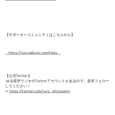
【サポーターコミュニティはこちらから】
⁠⁠⁠⁠⁠⁠⁠⁠⁠⁠⁠⁠⁠⁠⁠⁠⁠⁠⁠⁠⁠⁠⁠⁠⁠⁠⁠⁠⁠⁠⁠⁠⁠⁠⁠⁠⁠⁠⁠⁠⁠⁠⁠⁠⁠⁠⁠⁠⁠⁠https://yurugakuto.com/tetsu⁠⁠⁠⁠⁠⁠⁠⁠⁠⁠⁠⁠⁠⁠⁠⁠⁠⁠⁠⁠⁠⁠⁠⁠⁠⁠⁠⁠⁠⁠⁠⁠⁠⁠⁠⁠⁠⁠⁠⁠⁠⁠⁠⁠⁠⁠⁠⁠⁠⁠
【公式Twitter】
 ゆる哲学ラジオのTwitterアカウントがあるので、是非フォロー
してください！
⇨ ⁠
⁠⁠⁠⁠⁠⁠https://twitter.com/yuru_philosophy⁠⁠⁠⁠⁠⁠