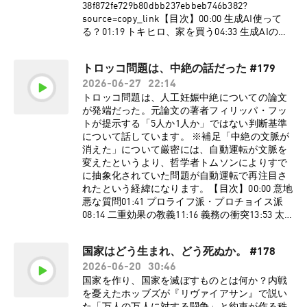
⇨ ⁠⁠⁠⁠⁠⁠⁠⁠⁠⁠⁠⁠⁠⁠⁠⁠⁠⁠⁠⁠⁠⁠⁠⁠⁠⁠⁠⁠⁠⁠⁠⁠https://x.com/urashitatakumi⁠⁠⁠⁠⁠⁠⁠⁠⁠⁠⁠⁠⁠⁠⁠⁠⁠⁠⁠⁠⁠⁠⁠⁠⁠⁠⁠⁠⁠⁠⁠⁠個人YouTube
公式X】 ゆる哲学ラジオのXアカウントがあるの
38f872fe729b80dbb237ebbeb746b382?
⇨
で、是非フォローしてください！⇨
source=copy_link【目次】00:00 生成AI使って
⁠⁠⁠⁠⁠⁠⁠⁠⁠⁠⁠⁠⁠⁠⁠⁠⁠⁠⁠⁠⁠⁠⁠⁠⁠⁠⁠⁠⁠⁠⁠⁠https://www.youtube.com/@UrashitaTakumi⁠⁠⁠⁠⁠⁠⁠⁠⁠⁠⁠⁠⁠⁠⁠⁠⁠⁠⁠⁠⁠⁠⁠⁠⁠⁠⁠⁠⁠⁠⁠⁠
⁠⁠⁠⁠⁠⁠⁠⁠⁠⁠⁠⁠⁠⁠⁠⁠⁠⁠⁠⁠⁠⁠⁠⁠⁠⁠⁠⁠⁠⁠⁠⁠⁠⁠⁠⁠⁠⁠⁠⁠⁠⁠⁠⁠⁠⁠⁠⁠⁠⁠⁠⁠⁠⁠⁠⁠⁠⁠⁠⁠⁠⁠⁠⁠⁠⁠⁠⁠⁠⁠⁠⁠⁠⁠⁠⁠⁠⁠⁠⁠⁠⁠⁠https://twitter.com/yuru_philosophy⁠⁠⁠⁠⁠⁠⁠⁠⁠⁠⁠⁠⁠⁠⁠⁠⁠⁠⁠⁠⁠⁠⁠⁠⁠⁠⁠⁠⁠⁠⁠⁠⁠⁠⁠⁠⁠⁠⁠⁠⁠⁠⁠⁠⁠⁠⁠⁠⁠⁠⁠⁠⁠⁠⁠⁠⁠⁠⁠⁠⁠⁠⁠⁠⁠⁠⁠⁠⁠⁠⁠⁠⁠⁠⁠⁠⁠⁠⁠⁠⁠⁠【お
る？01:19 トキヒロ、家を買う04:33 生成AIの使
【姉妹チャンネル】◯ゆる言語学ラジオ
仕事依頼はこち
い方08:13 納得が大事11:46 ヒルトンと東横イン
(⁠⁠⁠⁠⁠⁠⁠⁠⁠⁠⁠⁠⁠⁠⁠⁠⁠⁠⁠⁠⁠⁠⁠⁠⁠⁠⁠⁠⁠⁠⁠⁠⁠⁠⁠⁠⁠⁠⁠⁠⁠⁠⁠⁠⁠⁠⁠⁠⁠⁠⁠⁠⁠⁠⁠⁠⁠⁠⁠⁠⁠⁠⁠⁠⁠⁠⁠⁠⁠⁠⁠⁠⁠⁠⁠⁠⁠⁠⁠⁠⁠⁠⁠⁠⁠⁠⁠⁠⁠⁠⁠⁠⁠⁠⁠⁠⁠⁠⁠⁠⁠⁠⁠⁠⁠⁠⁠⁠⁠⁠⁠⁠⁠⁠⁠⁠⁠⁠⁠⁠⁠⁠⁠⁠⁠⁠⁠https://open.spotify.com/show/3nBZ3AgB
ら！】⁠⁠⁠⁠⁠⁠⁠⁠⁠⁠⁠⁠⁠⁠⁠⁠⁠⁠⁠⁠⁠⁠⁠⁠⁠⁠⁠⁠⁠⁠⁠⁠⁠⁠⁠⁠⁠⁠⁠⁠⁠⁠⁠⁠⁠⁠⁠⁠⁠⁠⁠⁠⁠⁠⁠⁠⁠⁠⁠⁠⁠⁠⁠⁠⁠⁠⁠⁠⁠⁠⁠⁠⁠⁠⁠⁠⁠⁠⁠⁠⁠⁠⁠⁠⁠⁠⁠⁠⁠⁠⁠⁠⁠⁠⁠⁠⁠⁠⁠⁠⁠⁠⁠⁠⁠⁠⁠⁠⁠⁠⁠⁠⁠⁠⁠⁠⁠⁠⁠⁠⁠⁠⁠⁠⁠⁠info@pedantic.jp⁠⁠⁠⁠⁠⁠⁠⁠⁠⁠⁠⁠⁠⁠⁠⁠⁠⁠⁠⁠⁠⁠⁠⁠⁠⁠⁠⁠⁠⁠⁠⁠⁠⁠⁠⁠⁠⁠⁠⁠⁠⁠⁠⁠⁠⁠⁠⁠⁠⁠⁠⁠⁠⁠⁠⁠⁠⁠⁠⁠⁠⁠⁠⁠⁠⁠⁠⁠⁠⁠⁠⁠⁠⁠⁠⁠⁠⁠⁠⁠⁠⁠⁠⁠⁠⁠⁠⁠⁠⁠⁠⁠⁠⁠⁠⁠⁠⁠⁠⁠⁠⁠⁠⁠⁠⁠⁠⁠⁠⁠⁠⁠⁠⁠⁠⁠⁠⁠⁠⁠⁠⁠⁠⁠⁠⁠※ゆる哲学ラ
16:46 チャッピー先生にお任せ22:00 これがAIの
AfSYdHbpJflIHZ⁠⁠⁠⁠⁠⁠⁠⁠⁠⁠⁠⁠⁠⁠⁠⁠⁠⁠⁠⁠⁠⁠⁠⁠⁠⁠⁠⁠⁠⁠⁠⁠⁠⁠⁠⁠⁠⁠⁠⁠⁠⁠⁠⁠⁠⁠⁠⁠⁠⁠⁠⁠⁠⁠⁠⁠⁠⁠⁠⁠⁠⁠⁠⁠⁠⁠⁠⁠⁠⁠⁠⁠⁠⁠⁠⁠⁠⁠⁠⁠⁠⁠⁠⁠⁠⁠⁠⁠⁠⁠⁠⁠⁠⁠⁠⁠⁠⁠⁠⁠⁠⁠⁠⁠⁠⁠⁠⁠⁠⁠⁠⁠⁠⁠⁠⁠⁠⁠⁠⁠⁠⁠⁠⁠⁠⁠⁠)◯ゆるコンピュータ科学
ジオは株式会社pedanticが制作しています。
トロッコ問題は、中絶の話だった #179
書斎だ25:16 いい部屋ができました【話題に出た
ラジオ
【平田トキヒロ：プロフィール】東京学芸大学
2026-06-27
22:14
番組】◯春とヒコーキのグピ☆グパ☆グポ
(⁠⁠⁠⁠⁠⁠⁠⁠⁠⁠⁠⁠⁠⁠⁠⁠⁠⁠⁠⁠⁠⁠⁠⁠⁠⁠⁠⁠⁠⁠⁠⁠⁠⁠⁠⁠⁠⁠⁠⁠⁠⁠⁠⁠⁠⁠⁠⁠⁠⁠⁠⁠⁠⁠⁠⁠⁠⁠⁠⁠⁠⁠⁠⁠⁠⁠⁠⁠⁠⁠⁠⁠⁠⁠⁠⁠⁠⁠⁠⁠⁠⁠⁠⁠⁠⁠⁠⁠⁠⁠⁠⁠⁠⁠⁠⁠⁠⁠⁠⁠⁠⁠⁠⁠⁠⁠⁠⁠⁠⁠⁠⁠⁠⁠⁠⁠⁠⁠⁠⁠⁠⁠⁠⁠⁠⁠⁠https://open.spotify.com/show/32qgIhAHY
教育学部哲学分野卒。企業に勤めながら本を積
https://link.gera.fan/episode/3wtvf6hraPxQcyx6
トロッコ問題は、人工妊娠中絶についての論文
nseWxiGyrFzSt⁠⁠⁠⁠⁠⁠⁠⁠⁠⁠⁠⁠⁠⁠⁠⁠⁠⁠⁠⁠⁠⁠⁠⁠⁠⁠⁠⁠⁠⁠⁠⁠⁠⁠⁠⁠⁠⁠⁠⁠⁠⁠⁠⁠⁠⁠⁠⁠⁠⁠⁠⁠⁠⁠⁠⁠⁠⁠⁠⁠⁠⁠⁠⁠⁠⁠⁠⁠⁠⁠⁠⁠⁠⁠⁠⁠⁠⁠⁠⁠⁠⁠⁠⁠⁠⁠⁠⁠⁠⁠⁠⁠⁠⁠⁠⁠⁠⁠⁠⁠⁠⁠⁠⁠⁠⁠⁠⁠⁠⁠⁠⁠⁠⁠⁠⁠⁠⁠⁠⁠⁠⁠⁠⁠⁠⁠⁠)◯ゆる音楽学ラジオ
んでは読み漁る日々を暮らす。学部時代に社会
UM25/1358144【ゆる哲学ラジオ公式グッズ販売
が発端だった。元論文の著者フィリッパ・フッ
(⁠⁠⁠⁠⁠⁠⁠⁠⁠⁠⁠⁠⁠⁠⁠⁠⁠⁠⁠⁠⁠⁠⁠⁠⁠⁠⁠⁠⁠⁠⁠⁠⁠⁠⁠⁠⁠⁠⁠⁠⁠⁠⁠⁠⁠⁠⁠⁠⁠⁠⁠⁠⁠⁠⁠⁠⁠⁠⁠⁠⁠⁠⁠⁠⁠⁠⁠⁠⁠⁠⁠⁠⁠⁠⁠⁠⁠⁠⁠⁠⁠⁠⁠⁠⁠⁠⁠⁠⁠⁠⁠⁠⁠⁠⁠⁠⁠⁠⁠⁠⁠⁠⁠⁠⁠⁠⁠⁠⁠⁠⁠⁠⁠⁠⁠⁠⁠⁠⁠⁠⁠⁠⁠⁠⁠⁠⁠https://open.spotify.com/show/7Ba89bnuE
学から哲学へ転向。美学にも傾倒。日本哲学会
中！】⁠⁠⁠⁠⁠⁠⁠⁠⁠⁠⁠⁠⁠⁠⁠⁠⁠⁠⁠⁠⁠⁠⁠⁠⁠⁠⁠⁠⁠⁠⁠⁠⁠⁠⁠⁠⁠⁠⁠⁠⁠⁠⁠⁠⁠⁠⁠⁠⁠⁠⁠⁠⁠⁠⁠⁠⁠⁠⁠⁠⁠⁠⁠⁠⁠⁠⁠⁠⁠⁠⁠⁠⁠⁠⁠⁠⁠⁠https://www.valuebooks.jp/shelf-
トが提示する「5人か1人か」ではない判断基準
W0pyMeUbGR3oT⁠⁠⁠⁠⁠⁠⁠⁠⁠⁠⁠⁠⁠⁠⁠⁠⁠⁠⁠⁠⁠⁠⁠⁠⁠⁠⁠⁠⁠⁠⁠⁠⁠⁠⁠⁠⁠⁠⁠⁠⁠⁠⁠⁠⁠⁠⁠⁠⁠⁠⁠⁠⁠⁠⁠⁠⁠⁠⁠⁠⁠⁠⁠⁠⁠⁠⁠⁠⁠⁠⁠⁠⁠⁠⁠⁠⁠⁠⁠⁠⁠⁠⁠⁠⁠⁠⁠⁠⁠⁠⁠⁠⁠⁠⁠⁠⁠⁠⁠⁠⁠⁠⁠⁠⁠⁠⁠⁠⁠⁠⁠⁠⁠⁠⁠⁠⁠⁠⁠⁠⁠⁠⁠⁠⁠⁠⁠)◯ゆる民俗学ラジオ
員。アホなつぶやきとかしてます。
items/folder/4a66f8d7ce1d4eb⁠⁠⁠⁠⁠⁠⁠⁠⁠⁠⁠⁠⁠⁠⁠⁠⁠⁠⁠⁠⁠⁠⁠⁠⁠⁠⁠⁠⁠⁠⁠⁠⁠⁠⁠⁠⁠⁠⁠⁠⁠⁠⁠⁠⁠⁠⁠⁠⁠⁠⁠⁠⁠⁠⁠⁠⁠⁠⁠⁠⁠⁠⁠⁠⁠⁠⁠⁠⁠⁠⁠⁠⁠⁠⁠⁠⁠⁠【サポーター
について話しています。 ※補足「中絶の文脈が
(⁠⁠⁠⁠⁠⁠⁠⁠⁠⁠⁠⁠⁠⁠⁠⁠⁠⁠⁠⁠⁠⁠⁠⁠⁠⁠⁠⁠⁠⁠⁠⁠⁠⁠⁠⁠⁠⁠⁠⁠⁠⁠⁠⁠⁠⁠⁠⁠⁠⁠⁠⁠⁠⁠⁠⁠⁠⁠⁠⁠⁠⁠⁠⁠⁠⁠⁠⁠⁠⁠⁠⁠⁠⁠⁠⁠⁠⁠⁠⁠⁠⁠⁠⁠⁠⁠⁠⁠⁠⁠⁠⁠⁠⁠⁠⁠⁠⁠⁠⁠⁠⁠⁠⁠⁠⁠⁠⁠⁠⁠⁠⁠⁠⁠⁠⁠⁠⁠⁠⁠⁠⁠⁠⁠⁠⁠⁠https://open.spotify.com/show/2OPaWdgR
X⇨⁠⁠⁠⁠⁠⁠⁠⁠⁠⁠⁠⁠⁠⁠⁠⁠⁠⁠⁠⁠⁠⁠⁠⁠⁠⁠⁠⁠⁠⁠⁠⁠⁠⁠⁠⁠⁠⁠⁠⁠⁠⁠⁠⁠⁠⁠⁠⁠⁠⁠⁠⁠⁠⁠⁠⁠⁠⁠⁠⁠⁠⁠⁠⁠⁠⁠⁠⁠⁠⁠⁠⁠⁠⁠⁠⁠⁠⁠⁠⁠⁠⁠⁠⁠⁠⁠⁠⁠⁠⁠⁠⁠⁠⁠⁠⁠⁠⁠⁠⁠⁠⁠⁠⁠⁠⁠⁠⁠⁠⁠⁠⁠⁠⁠⁠⁠⁠⁠⁠⁠⁠⁠⁠⁠⁠⁠https://twitter.com/yuru_philo⁠⁠⁠⁠⁠⁠⁠⁠⁠⁠⁠⁠⁠⁠⁠⁠⁠⁠⁠⁠⁠⁠⁠⁠⁠⁠⁠⁠⁠⁠⁠⁠⁠⁠⁠⁠⁠⁠⁠⁠⁠⁠⁠⁠⁠⁠⁠⁠⁠⁠⁠⁠⁠⁠⁠⁠⁠⁠⁠⁠⁠⁠⁠⁠⁠⁠⁠⁠⁠⁠⁠⁠⁠⁠⁠⁠⁠⁠⁠⁠⁠⁠⁠⁠⁠⁠⁠⁠⁠⁠⁠⁠⁠⁠⁠⁠⁠⁠⁠⁠⁠⁠⁠⁠⁠⁠⁠⁠⁠⁠⁠⁠⁠⁠⁠⁠⁠⁠⁠⁠⁠⁠⁠⁠⁠⁠【
コミュニティはこちらか
消えた」について厳密には、自動運転が文脈を
VuUv5jLeFBViDU⁠⁠⁠⁠⁠⁠⁠⁠⁠⁠⁠⁠⁠⁠⁠⁠⁠⁠⁠⁠⁠⁠⁠⁠⁠⁠⁠⁠⁠⁠⁠⁠⁠⁠⁠⁠⁠⁠⁠⁠⁠⁠⁠⁠⁠⁠⁠⁠⁠⁠⁠⁠⁠⁠⁠⁠⁠⁠⁠⁠⁠⁠⁠⁠⁠⁠⁠⁠⁠⁠⁠⁠⁠⁠⁠⁠⁠⁠⁠⁠⁠⁠⁠⁠⁠⁠⁠⁠⁠⁠⁠⁠⁠⁠⁠⁠⁠⁠⁠⁠⁠⁠⁠⁠⁠⁠⁠⁠⁠⁠⁠⁠⁠⁠⁠⁠⁠⁠⁠⁠⁠⁠⁠⁠⁠⁠⁠)◯ゆる天文学ラジオ
浦下：プロフィール】東京学芸大学教育学部
ら】⁠⁠⁠⁠⁠⁠⁠⁠⁠⁠⁠⁠⁠⁠⁠⁠⁠⁠⁠⁠⁠⁠⁠⁠⁠⁠⁠⁠⁠⁠⁠⁠⁠⁠⁠⁠⁠⁠⁠⁠⁠⁠⁠⁠⁠⁠⁠⁠⁠⁠⁠⁠⁠⁠⁠⁠⁠⁠⁠⁠⁠⁠⁠⁠⁠⁠⁠⁠⁠⁠⁠⁠⁠⁠⁠⁠⁠⁠⁠⁠⁠⁠⁠⁠⁠⁠⁠⁠⁠⁠⁠⁠⁠⁠⁠⁠⁠⁠⁠⁠⁠⁠⁠⁠⁠⁠⁠⁠⁠⁠⁠⁠⁠⁠⁠⁠⁠⁠⁠⁠⁠⁠⁠⁠⁠⁠⁠https://yurugakuto.com/tetsu⁠⁠⁠⁠⁠⁠⁠⁠⁠⁠⁠⁠⁠⁠⁠⁠⁠⁠⁠⁠⁠⁠⁠⁠⁠⁠⁠⁠⁠⁠⁠⁠⁠⁠⁠⁠⁠⁠⁠⁠⁠⁠⁠⁠⁠⁠⁠⁠⁠⁠⁠⁠⁠⁠⁠⁠⁠⁠⁠⁠⁠⁠⁠⁠⁠⁠⁠⁠⁠⁠⁠⁠⁠⁠⁠⁠⁠⁠⁠⁠⁠⁠⁠⁠⁠⁠⁠⁠⁠⁠⁠⁠⁠⁠⁠⁠⁠⁠⁠⁠⁠⁠⁠⁠⁠⁠⁠⁠⁠⁠⁠⁠⁠⁠⁠⁠⁠⁠⁠⁠⁠⁠⁠⁠⁠⁠⁠【
変えたというより、哲学者トムソンによりすで
(⁠⁠⁠⁠⁠⁠⁠⁠⁠⁠⁠⁠⁠⁠⁠⁠⁠⁠⁠⁠⁠⁠⁠⁠⁠⁠⁠⁠⁠⁠⁠⁠⁠⁠⁠⁠⁠⁠⁠⁠⁠⁠⁠⁠⁠⁠⁠⁠⁠⁠⁠⁠⁠⁠⁠⁠⁠⁠⁠⁠⁠⁠⁠⁠⁠⁠⁠⁠⁠⁠⁠⁠⁠⁠⁠⁠⁠⁠⁠⁠⁠⁠⁠⁠⁠⁠⁠⁠⁠⁠⁠⁠⁠⁠⁠⁠⁠⁠⁠⁠⁠⁠⁠⁠⁠⁠⁠⁠⁠⁠⁠⁠⁠⁠⁠⁠⁠⁠⁠⁠⁠⁠⁠⁠⁠⁠⁠https://open.spotify.com/show/6CGctNRB
卒。A類音楽選修にて器楽（チェロ）を専攻。
公式X】 ゆる哲学ラジオのXアカウントがあるの
に抽象化されていた問題が自動運転で再注目さ
pOJmNPPSbvGV51⁠⁠⁠⁠⁠⁠⁠⁠⁠⁠⁠⁠⁠⁠⁠⁠⁠⁠⁠⁠⁠⁠⁠⁠⁠⁠⁠⁠⁠⁠⁠⁠⁠⁠⁠⁠⁠⁠⁠⁠⁠⁠⁠⁠⁠⁠⁠⁠⁠⁠⁠⁠⁠⁠⁠⁠⁠⁠⁠⁠⁠⁠⁠⁠⁠⁠⁠⁠⁠⁠⁠⁠⁠⁠⁠⁠⁠⁠⁠⁠⁠⁠⁠⁠⁠⁠⁠⁠⁠⁠⁠⁠⁠⁠⁠⁠⁠⁠⁠⁠⁠⁠⁠⁠⁠⁠⁠⁠⁠⁠⁠⁠⁠⁠⁠⁠⁠⁠⁠⁠⁠⁠⁠⁠⁠⁠⁠)
今もひたすら熱く楽しくチェロを弾いている。
で、是非フォローしてください！⇨
れたという経緯になります。【目次】00:00 意地
演奏・レッスンの依頼はGmailかTwitterのDMま
⁠⁠⁠⁠⁠⁠⁠⁠⁠⁠⁠⁠⁠⁠⁠⁠⁠⁠⁠⁠⁠⁠⁠⁠⁠⁠⁠⁠⁠⁠⁠⁠⁠⁠⁠⁠⁠⁠⁠⁠⁠⁠⁠⁠⁠⁠⁠⁠⁠⁠⁠⁠⁠⁠⁠⁠⁠⁠⁠⁠⁠⁠⁠⁠⁠⁠⁠⁠⁠⁠⁠⁠⁠⁠⁠⁠⁠⁠⁠⁠⁠⁠⁠⁠https://twitter.com/yuru_philosophy⁠⁠⁠⁠⁠⁠⁠⁠⁠⁠⁠⁠⁠⁠⁠⁠⁠⁠⁠⁠⁠⁠⁠⁠⁠⁠⁠⁠⁠⁠⁠⁠⁠⁠⁠⁠⁠⁠⁠⁠⁠⁠⁠⁠⁠⁠⁠⁠⁠⁠⁠⁠⁠⁠⁠⁠⁠⁠⁠⁠⁠⁠⁠⁠⁠⁠⁠⁠⁠⁠⁠⁠⁠⁠⁠⁠⁠⁠⁠⁠⁠⁠⁠【お
悪な質問01:41 プロライフ派・プロチョイス派
で、お待ちしております！個人YouTubeもチャ
仕事依頼はこち
08:14 二重効果の教義11:16 義務の衝突13:53 太
ンネル登録・高評価で応援よろしくお願いいた
ら！】⁠⁠⁠⁠⁠⁠⁠⁠⁠⁠⁠⁠⁠⁠⁠⁠⁠⁠⁠⁠⁠⁠⁠⁠⁠⁠⁠⁠⁠⁠⁠⁠⁠⁠⁠⁠⁠⁠⁠⁠⁠⁠⁠⁠⁠⁠⁠⁠⁠⁠⁠⁠⁠⁠⁠⁠⁠⁠⁠⁠⁠⁠⁠⁠⁠⁠⁠⁠⁠⁠⁠⁠⁠⁠⁠⁠⁠⁠⁠⁠⁠⁠⁠⁠⁠⁠⁠⁠⁠⁠⁠⁠⁠⁠⁠⁠⁠⁠⁠⁠⁠⁠⁠⁠⁠⁠⁠⁠⁠⁠⁠⁠⁠⁠⁠⁠⁠⁠⁠⁠⁠⁠⁠⁠⁠⁠⁠info@pedantic.jp⁠⁠⁠⁠⁠⁠⁠⁠⁠⁠⁠⁠⁠⁠⁠⁠⁠⁠⁠⁠⁠⁠⁠⁠⁠⁠⁠⁠⁠⁠⁠⁠⁠⁠⁠⁠⁠⁠⁠⁠⁠⁠⁠⁠⁠⁠⁠⁠⁠⁠⁠⁠⁠⁠⁠⁠⁠⁠⁠⁠⁠⁠⁠⁠⁠⁠⁠⁠⁠⁠⁠⁠⁠⁠⁠⁠⁠⁠⁠⁠⁠⁠⁠⁠⁠⁠⁠⁠⁠⁠⁠⁠⁠⁠⁠⁠⁠⁠⁠⁠⁠⁠⁠⁠⁠⁠⁠⁠⁠⁠⁠⁠⁠⁠⁠⁠⁠⁠⁠⁠⁠⁠⁠⁠⁠⁠⁠※ゆる哲学ラ
った男と無実の人19:12 「5人」か「1人」じゃな
します！Gmail ⇨ u.takumi.cello@gmail.comX
ジオは株式会社pedanticが制作しています。
い【参考文献】〇The Problem of Abortion and
⇨ ⁠⁠⁠⁠⁠⁠⁠⁠⁠⁠⁠⁠⁠⁠⁠⁠⁠⁠⁠⁠⁠⁠⁠⁠⁠⁠⁠⁠⁠⁠⁠https://x.com/urashitatakumi⁠⁠⁠⁠⁠⁠⁠⁠⁠⁠⁠⁠⁠⁠⁠⁠⁠⁠⁠⁠⁠⁠⁠⁠⁠⁠⁠⁠⁠⁠⁠個人YouTube
国家はどう生まれ、どう死ぬか。 #178
【平田トキヒロ：プロフィール】東京学芸大学
the Doctrine of the Double
⇨
教育学部哲学分野卒。企業に勤めながら本を積
2026-06-20
30:46
Effecthttps://philpapers.org/archive/footpo-
⁠⁠⁠⁠⁠⁠⁠⁠⁠⁠⁠⁠⁠⁠⁠⁠⁠⁠⁠⁠⁠⁠⁠⁠⁠⁠⁠⁠⁠⁠⁠https://www.youtube.com/@UrashitaTakumi⁠⁠⁠⁠⁠⁠⁠⁠⁠⁠⁠⁠⁠⁠⁠⁠⁠⁠⁠⁠⁠⁠⁠⁠⁠⁠⁠⁠⁠⁠⁠
んでは読み漁る日々を暮らす。学部時代に社会
2.pdf【ゆる哲学ラジオ公式グッズ販売
国家を作り、国家を滅ぼすものとは何か？内戦
【姉妹チャンネル】◯ゆる言語学ラジオ
学から哲学へ転向。美学にも傾倒。日本哲学会
中！】⁠⁠⁠⁠⁠⁠⁠⁠⁠⁠⁠⁠⁠⁠⁠⁠⁠⁠⁠⁠⁠⁠⁠⁠⁠⁠⁠⁠⁠⁠⁠⁠⁠⁠⁠⁠⁠⁠⁠⁠⁠⁠⁠⁠⁠⁠⁠⁠⁠⁠⁠⁠⁠⁠⁠⁠⁠⁠⁠⁠⁠⁠⁠⁠⁠⁠⁠⁠⁠⁠⁠⁠⁠⁠⁠⁠⁠https://www.valuebooks.jp/shelf-
を憂えたホッブズが『リヴァイアサン』で説い
(⁠⁠⁠⁠⁠⁠⁠⁠⁠⁠⁠⁠⁠⁠⁠⁠⁠⁠⁠⁠⁠⁠⁠⁠⁠⁠⁠⁠⁠⁠⁠⁠⁠⁠⁠⁠⁠⁠⁠⁠⁠⁠⁠⁠⁠⁠⁠⁠⁠⁠⁠⁠⁠⁠⁠⁠⁠⁠⁠⁠⁠⁠⁠⁠⁠⁠⁠⁠⁠⁠⁠⁠⁠⁠⁠⁠⁠⁠⁠⁠⁠⁠⁠⁠⁠⁠⁠⁠⁠⁠⁠⁠⁠⁠⁠⁠⁠⁠⁠⁠⁠⁠⁠⁠⁠⁠⁠⁠⁠⁠⁠⁠⁠⁠⁠⁠⁠⁠⁠⁠⁠⁠⁠⁠⁠⁠https://open.spotify.com/show/3nBZ3AgB
員。アホなつぶやきとかしてます。
items/folder/4a66f8d7ce1d4eb⁠⁠⁠⁠⁠⁠⁠⁠⁠⁠⁠⁠⁠⁠⁠⁠⁠⁠⁠⁠⁠⁠⁠⁠⁠⁠⁠⁠⁠⁠⁠⁠⁠⁠⁠⁠⁠⁠⁠⁠⁠⁠⁠⁠⁠⁠⁠⁠⁠⁠⁠⁠⁠⁠⁠⁠⁠⁠⁠⁠⁠⁠⁠⁠⁠⁠⁠⁠⁠⁠⁠⁠⁠⁠⁠⁠⁠【サポーター