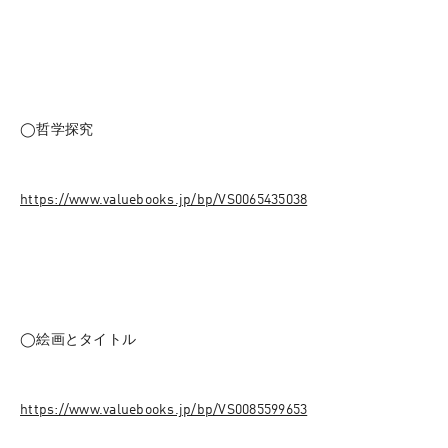
◯哲学探究
https://www.valuebooks.jp/bp/VS0065435038
◯絵画とタイトル
https://www.valuebooks.jp/bp/VS0085599653