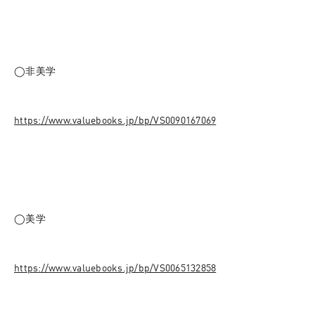
◯非美学
https://www.valuebooks.jp/bp/VS0090167069
◯美学
https://www.valuebooks.jp/bp/VS0065132858