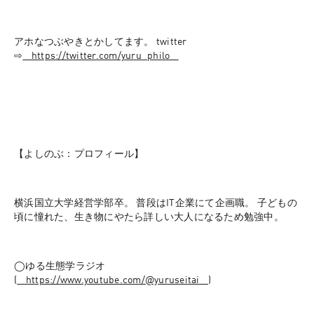
アホなつぶやきとかしてます。 twitter 
⇨
⁠⁠⁠⁠⁠⁠⁠⁠⁠⁠⁠⁠⁠⁠⁠⁠⁠⁠⁠⁠⁠⁠⁠⁠⁠⁠⁠⁠⁠⁠⁠⁠⁠⁠⁠⁠⁠⁠⁠⁠⁠⁠⁠⁠⁠⁠⁠⁠⁠⁠https://twitter.com/yuru_philo⁠⁠⁠⁠⁠⁠⁠⁠⁠⁠⁠⁠⁠⁠⁠⁠⁠⁠⁠⁠⁠⁠⁠⁠⁠⁠⁠⁠⁠⁠⁠⁠⁠⁠⁠⁠⁠⁠⁠⁠⁠⁠⁠⁠⁠⁠⁠⁠⁠⁠
【よしのぶ：プロフィール】
横浜国立大学経営学部卒。 普段はIT企業にて企画職。 子どもの
頃に憧れた、生き物にやたら詳しい大人になるため勉強中。
◯ゆる生態学ラジオ 
(
⁠⁠⁠⁠⁠⁠⁠⁠⁠⁠⁠⁠⁠⁠⁠⁠⁠⁠⁠⁠⁠⁠⁠⁠⁠⁠⁠⁠⁠⁠⁠⁠⁠⁠⁠⁠⁠⁠⁠⁠⁠⁠⁠⁠⁠⁠⁠⁠⁠⁠https://www.youtube.com/@yuruseitai⁠⁠⁠⁠⁠⁠⁠⁠⁠⁠⁠⁠⁠⁠⁠⁠⁠⁠⁠⁠⁠⁠⁠⁠⁠⁠⁠⁠⁠⁠⁠⁠⁠⁠⁠⁠⁠⁠⁠⁠⁠⁠⁠⁠⁠⁠⁠⁠⁠⁠
)