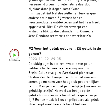
gelukkiger maakt? Of sterker nog, zou je aan je
Dendoncker. Over Breinwijzer vzw Breinwijzer
hersenen durven morrelen als je daardoor
vzw vindt het belangrijk dat wetenschappelijk
pijnloos door je dagen komt? Voor
onderzoek op een toegankelijke manier
tinnituspatiënt Natalie Welleman leek er geen
uitgelegd wordt, en verbindt
andere optie meer. Zij vertelt hoe ze
hersenwetenschappers met het ruime publiek.
neuromodulatie ontdekte, en wat het haar heeft
Met evenementen, gespreksavonden, een
opgeleverd. Dirk De Wachter werpt een
Breinfestival, een lessenpakket en dus ook een
kritische blik op die behandeling. Comedian
podcast — Studio Brein. Wil je kijken of onze
Jens Dendoncker vertelt dan weer hoe z’n
activiteiten iets voor jou zijn? Meer info op
geheugen hem in de steek liet tijdens zijn
breinwijzer.be
depressie. Bangelijk, maar misschien ook
#2 Voor het geluk geboren. Zit geluk in de
noodzakelijk. Hoe draagt ons geheugen bij aan
genen?
ons geluk? Kunnen we onszelf gelukkig denken,
of vergeten? En hoe ver ga je om het geluk te
2023-11-22
29:05
vinden, als het misloopt in je hersenen? Je
Gelukkig zijn: is dat een kwestie van geluk
hoort het in deze aflevering van Studio Brein:
hebben? In de tweede aflevering van Studio
Geluk uit de mond van experten Tom Beckers,
Brein: Geluk vraagt zelfverklaard piekeraar
Griet Van Vaerenbergh, Dirk De Wachter,Dirk
Shalini Van den Langenbergh zich af waarom
Nuytten en Dirk De Ridder. Over Breinwijzer
sommige mensen voor het geluk geboren lijken
vzw Breinwijzer vzw vindt het belangrijk dat
te zijn. Kan je brein het je moeilijk(er) maken om
wetenschappelijk onderzoek op een
gelukkig te zijn? Hoeveel vat heb je op de
toegankelijke manier uitgelegd wordt, en
gelukshormonen in je hoofd, of de genen in je
verbindt hersenwetenschappers met het ruime
lijf? En hoe maak je iets ongrijpbaars als geluk
publiek. Met evenementen, gespreksavonden,
überhaupt meetbaar? Je hoort het van