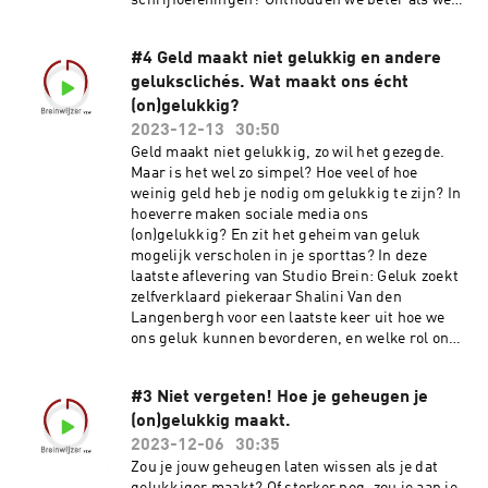
schrijfoefeningen? Onthouden we beter als we
bibliografie alle onderzoek waar we in deze
notities opschrijven? En werkt schrijven
aflevering naar verwijzen - we bespraken
überhaupt beter dan gewoon ergens over
vriendschappelijke liefde al eerder met Prof. Dr.
#4 Geld maakt niet gelukkig en andere
nadenken? Wetenschapper Merel Muylle geeft
Dirk De Ridder in deze Studio Brein aflevering
geluksclichés. Wat maakt ons écht
ons inzicht in hoe schrijven werkt in de
hersenen en getuige Barbara vertelt over al haar
(on)gelukkig?
boekjes – en over hoe schrijven haar helpt om
2023-12-13
30:50
inzicht te krijgen in levensvragen. Eva en
Geld maakt niet gelukkig, zo wil het gezegde.
Maaike delen ook hun schrijfgewoontes en we
Maar is het wel zo simpel? Hoe veel of hoe
gaan met het publiek live schrijvend aan de
weinig geld heb je nodig om gelukkig te zijn? In
slag. Extra bronnen: Dit seizoen maken we
hoeverre maken sociale media ons
samen met Breinwijzer vzw Het One Line a Day
(on)gelukkig? En zit het geheim van geluk
boekje van Redo papers De Get Your Flow
mogelijk verscholen in je sporttas? In deze
Planner Merel Muylle’s onderzoeksprofiel vind
laatste aflevering van Studio Brein: Geluk zoekt
je hier Een podcast met Prof. Pennebaker over
zelfverklaard piekeraar Shalini Van den
hoe expressief schrijven je mentale gezondheid
Langenbergh voor een laatste keer uit hoe we
kan verbeteren De APA geeft een overzicht van
ons geluk kunnen bevorderen, en welke rol ons
redenen om een dagboek bij te houden Het
brein daarin speelt. Ze krijgt daarbij de hulp
hulpbronnendagboek werd onderzocht in dit
van hoogleraar psychologie Tom Beckers,
artikel: Reiter, C., & Wilz, G. (2015). Resource
#3 Niet vergeten! Hoe je geheugen je
docent Sociale en Positieve Psychologie Griet
diary: A positive writing intervention for
(on)gelukkig maakt.
Van Vaerenbergh, geluksprofessor Leo
promoting well-being and preventing
Bormans, neuroloog Dirk Nuytten, psychiater
2023-12-06
30:35
depression in adolescence. The Journal of
Dirk De Wachter, psychomotorisch therapeut
Zou je jouw geheugen laten wissen als je dat
Positive Psychology, 1-10.
Tessa De Schipper en comedian Jens