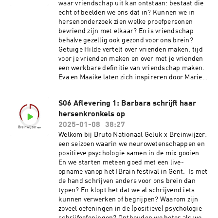
geleverde online bestellingen – en ze proberen
waar vriendschap uit kan ontstaan: bestaat die
daarbij helemaal hun lastige gevoelens toe te
echt of beelden we ons dat in? Kunnen we in
laten. De heerlijke stoot dopamine door het
hersenonderzoek zien welke proefpersonen
samen maken van deze aflevering krijgen ze er
bevriend zijn met elkaar? En is vriendschap
zomaar bij. Extra bronnen: Dit seizoen is een
behalve gezellig ook gezond voor ons brein?
samenwerking tussen BNG en Breinwijzer vzw
Getuige Hilde vertelt over vrienden maken, tijd
Het boek ‘De dopamine factor’ van psychiater en
voor je vrienden maken en over met je vrienden
hoofd van de afdeling verslavingszorg aan
een werkbare definitie van vriendschap maken.
Stanford University Dr. Anna Lembke Hier kan
Eva en Maaike laten zich inspireren door Marie-
je de shaktimat bestuderen Vind een ijsberen-
Anne Vanderhasselt, prof en onderzoeker aan de
club in je buurt Een overzicht van onderzoek
Ugent die in haar boek een helder overzicht
S06 Aflevering 1: Barbara schrijft haar
naar de pijn-plezier balans vind je bijvoorbeeld
geeft van psychologisch en
in deze review: Leknes S, Tracey I. A common
hersenkronkels op
neurowetenschappelijk onderzoek naar
neurobiology for pain and pleasure. Nat Rev
vriendschap. En we doen een oefening om te
2025-01-08
38:27
Neurosci. 2008 Apr;9(4):314-20. Of deze: Bressan
zien wie nu eigenlijk onze échte vrienden zijn.
Welkom bij Bruto Nationaal Geluk x Breinwijzer:
RA, Crippa JA. The role of dopamine in reward
Een aflevering over hersen-synchroniciteit, het
een seizoen waarin we neurowetenschappen en
and pleasure behaviour--review of data from
vermogen om te ruiken wie bij je past en het
positieve psychologie samen in de mix gooien.
preclinical research. Acta Psychiatr Scand
slim besteden van je sociale budget. Extra
En we starten meteen goed met een live-
Suppl. 2005;(427):14-21.
bronnen: - Dit seizoen is een samenwerking
opname vanop het IBrain festival in Gent. Is met
tussen BNG en Breinwijzer vzw - Hier vind je
de hand schrijven anders voor ons brein dan
het onderzoeksprofiel van Prof. Dr. Marie-Anne
typen? En klopt het dat we al schrijvend iets
Vanderhasselt - Vanderhasselt schreef het
kunnen verwerken of begrijpen? Waarom zijn
heldere en toegankelijke boek ‘Je bent een
zoveel oefeningen in de (positieve) psychologie
vriend van mij’: je vindt in de uitgebreide