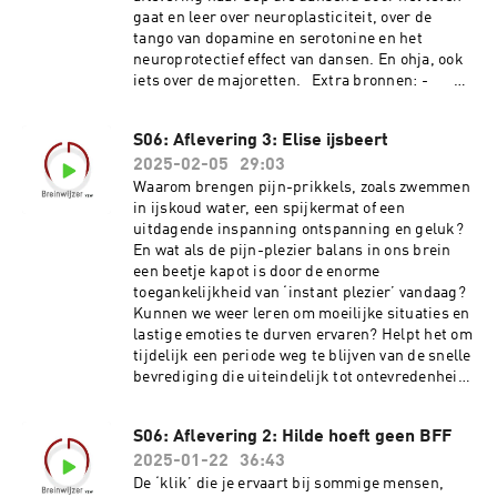
pakkende verhaal over leven met angst, oog in
gaat en leer over neuroplasticiteit, over de
oog staan met de dood en jezelf bevrijden van
tango van dopamine en serotonine en het
intergenerationeel trauma. Extra bronnen:
neuroprotectief effect van dansen. En ohja, ook
- Dit seizoen is een samenwerking tussen
iets over de majoretten. Extra bronnen: -
BNG en Breinwijzer vzw - Het boek
Dit seizoen is een samenwerking tussen BNG en
‘Traumasporen’ van Prof. Dr. Bessel van der
Breinwijzer vzw - Danspsycholoog Peter
S06: Aflevering 3: Elise ijsbeert
Kolk toont hoe trauma wordt opgeslagen en
Lovatt, aka Dr. Dance, geeft TED-talks over de
doorgegeven en waarom shaking werkt -
2025-02-05
29:03
positieve impact van dansen op ons brein en
Mariel Buqué schreef met ‘Break the Cycle’ een
schreef het boek ‘The Dance cure’ - Hier
Waarom brengen pijn-prikkels, zoals zwemmen
hoopvol boek over intergenerationeel trauma en
vind je het onderzoeksprofiel van KU Leuven
in ijskoud water, een spijkermat of een
veerkracht - Onderzoek naar het
emeritus professor Stefan Swinnen - Prof.
uitdagende inspanning ontspanning en geluk?
(neurologische) effect van intergenerationeel
Dr. Bessel van der Kolk schreef over veiligheid
En wat als de pijn-plezier balans in ons brein
trauma gebeurt al enkele decennia door onder
en dansen als therapie in het boek
een beetje kapot is door de enorme
andere Prof. Rachel Yehuda: lees meer in dit
‘Traumasporen’ - Interessante
toegankelijkheid van ‘instant plezier’ vandaag?
artikel - Een overzichtsartikel over het
documentaire over dansen en het brein van Prof.
Kunnen we weer leren om moeilijke situaties en
onderzoek naar intergenerationeel trauma vind
Dr. Eric Scherder - De Eos podcast ‘Ik heb
lastige emoties te durven ervaren? Helpt het om
je hier: Franco, F. (2023). Intergenerational
een vraag’ over hoe wetenschappers seks
tijdelijk een periode weg te blijven van de snelle
Transmission of Trauma. Journal of Health
onderzoeken
bevrediging die uiteindelijk tot ontevredenheid
Service Psychology, 49(4), 185-190. - De Eos
leidt? In deze aflevering zetten we dopamine
podcast ‘Ik heb een vraag’ over hoe geologische
centraal. Getuige Elise vertelt over haar
S06: Aflevering 2: Hilde hoeft geen BFF
geschiedenis opgeslagen zit in kasseien en
ervaring met ijsberen en Eva en Maaike zoeken
bakstenen
2025-01-22
36:43
hun weg tussen de shaktimatten, de likes op
social media en het unpacken van aan huis
De ‘klik’ die je ervaart bij sommige mensen,