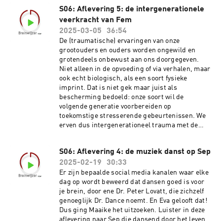
Davidson RJ. Lending a hand: social regulation
S06: Aflevering 5: de intergenerationele
of the neural response to threat. Psychol Sci.
2006 Dec;17(12):1032-9. Een overzicht van het
veerkracht van Fem
effect van aanraking in MRI onderzoek vind je in
2025-03-05
36:54
dit artikel: T. (2010). Touch for socioemotional
De (traumatische) ervaringen van onze
and physical well-being: A review.
grootouders en ouders worden ongewild en
Developmental Review, 30(4), 367-383. De Eos
grotendeels onbewust aan ons doorgegeven.
podcast ‘Ik heb een vraag’ over het effect van
Niet alleen in de opvoeding of via verhalen, maar
een maand zonder alcohol.
ook echt biologisch, als een soort fysieke
imprint. Dat is niet gek maar juist als
bescherming bedoeld: onze soort wil de
volgende generatie voorbereiden op
toekomstige stresserende gebeurtenissen. We
erven dus intergenerationeel trauma met de
bedoeling om veerkrachtiger te worden. Maar
de doorgegeven trauma-effecten en
S06: Aflevering 4: de muziek danst op Sep
traumareacties zijn niet altijd aangepast aan
2025-02-19
30:33
onze huidige omstandigheden, en een sterke
neurologische of epigenetische paraatheid voor
Er zijn bepaalde social media kanalen waar elke
heftige gebeurtenissen is vandaag misschien
dag op wordt beweerd dat dansen goed is voor
eerder een nadeel. We onderzoeken in deze
je brein, door ene Dr. Peter Lovatt, die zichzelf
aflevering hoe dat doorgeven over generaties
genoeglijk Dr. Dance noemt. En Eva gelooft dat!
heen werkt, welke effecten het heeft én hoe je er
Dus ging Maaike het uitzoeken. Luister in deze
mee aan de slag kan. Getuige Fem deelt haar
aflevering naar Sep die dansend door het leven