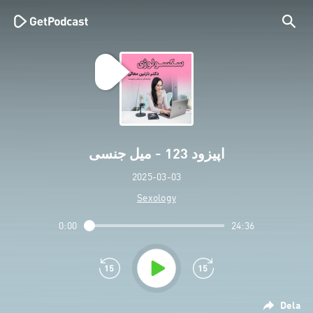
اپیزود 123 - میل جنسی
2025-03-03
Sexology
0:00
24:36
Dela