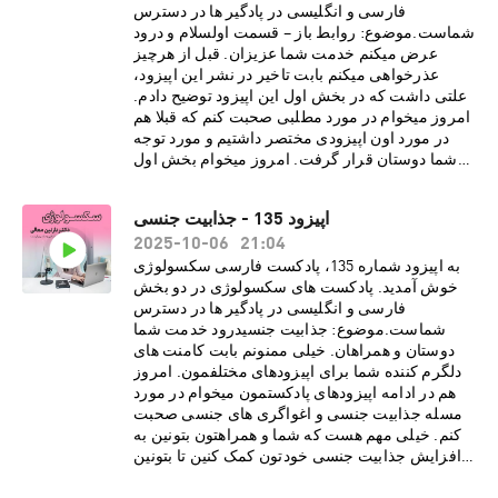
افراد· تفاوت میان فتیش و کینک در
فارسی و انگلیسی در پادگیر ها در دسترس
چیست· لزوم داشتن رضایت مشتاقانه از پارتنر
شماست.موضوع: روابط باز – قسمت اولسلام و درود
برای انجام کینک و رفتار های جنسیدرباره دکتر نازنین
عرض میکنم خدمت شما عزیزان. قبل از هرچیز
معالیدکتر نازنین معالی، روانشناس بالینی و
عذرخواهی میکنم بابت تاخیر در نشر این اپیزود،
پژوهشگر روابط جنسی، دارای بورد فوق تخصصی در
علتی داشت که در بخش اول این اپیزود توضیح دادم.
بیمارستان کایزر هستند. هم اکنون مطب ایشان در
امروز میخوام در مورد مطلبی صحبت کنم که قبلا هم
شهر لس آنجلس به صورت ویدیو تراپی، پذیرای
در مورد اون اپیزودی مختصر داشتیم و مورد توجه
درمان مدد جویان می باشد. دکتر معالی با مطالعات و
شما دوستان قرار گرفت. امروز میخوام بخش اول
تحقیقاتی گسترده در زمینه های گوناگون روانشناسی،
اپیزود سریالی در مورد روابط باز رو با شما عزیزان
فرهنگی و ساختارهای اجتماعی، مشتاقانه در پی نشر
به اشتراک بذارم. از مهمترین موارد این قسمت می
اپیزود 135 - جذابیت جنسی
تجربیات و دانسته های خود از طریق رسانه های
شود به موارد زیر اشاره کرد:· انواع روابط باز چه
21:04
اجتماعی برای عموم مخاطبین فارسی زبان
2025-10-06
تعریف و چه محدودیتی دارد· این گونه روابط
هستند.اسپانسر
برای چه افرادی خوب و برای چه افرادی نا مناسب
به اپیزود شماره 135، پادکست فارسی سکسولوژی
پادکست:https://www.promescent.com/?
است· تفاوت روابط باز نوین با چند همسری در
خوش آمدید. پادکست های سکسولوژی در دو بخش
utm_campaign=sex15_promo&utm_medium=p
سنت اسلام چیست؟· بررسی احساسات مثبت و
فارسی و انگلیسی در پادگیر ها در دسترس
odcast Go HERE to save 15% off your first
منفی زوجین در روابط باز· بررسی تجربیات
شماست.موضوع: جذابیت جنسیدرود خدمت شما
order. سایت انگلیسی پادکست
افرادی که در این گونه روابط بوده انددرباره دکتر
دوستان و همراهان. خیلی ممنونم بابت کامنت های
سکسولوژی:http://www.sexologypodcast.comچ
نازنین معالیدکتر نازنین معالی، روانشناس بالینی و
دلگرم کننده شما برای اپیزودهای مختلفمون. امروز
ک لیست رایگانِ 75 روش برای گرم کردن رابطه
پژوهشگر روابط جنسی، دارای بورد فوق تخصصی در
هم در ادامه اپیزودهای پادکستمون میخوام در مورد
زناشویی:https://zaya.io/z0dvyچک لیست رایگانِ
بیمارستان کایزر هستند. هم اکنون مطب ایشان در
مسله جذابیت جنسی و اغواگری های جنسی صحبت
راهنمایی هایی برای نعوظ
شهر لس آنجلس به صورت ویدیو تراپی، پذیرای
کنم. خیلی مهم هست که شما و همراهتون بتونین به
همیشگی:https://zaya.io/jmdgqما را در صفحات
درمان مدد جویان می باشد. دکتر معالی با مطالعات و
افزایش جذابیت جنسی خودتون کمک کنین تا بتونین
اجتماعی دنبال
تحقیقاتی گسترده در زمینه های گوناگون روانشناسی،
کیفیت بهتری رو در رابطه جنسی تجربه کنید. از
کنید:https://www.instagram.com/sexologypodca