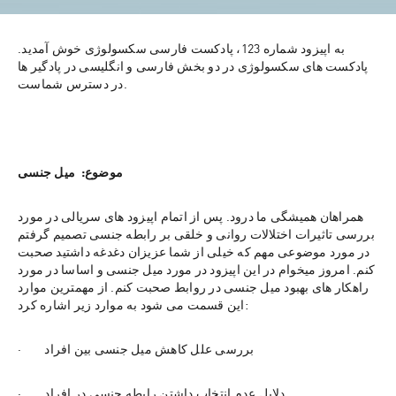
به اپیزود شماره 123، پادکست فارسی سکسولوژی خوش آمدید. 
پادکست های سکسولوژی در دو بخش فارسی و انگلیسی در پادگیر ها 
در دسترس شماست.
موضوع:  میل جنسی
همراهان همیشگی ما درود. پس از اتمام اپیزود های سریالی در مورد 
بررسی تاثیرات اختلالات روانی و خلقی بر رابطه جنسی تصمیم گرفتم 
در مورد موضوعی مهم که خیلی از شما عزیزان دغدغه داشتید صحبت 
کنم. امروز میخوام در این اپیزود در مورد میل جنسی و اساسا در مورد 
راهکار های بهبود میل جنسی در روابط صحبت کنم. از مهمترین موارد 
این قسمت می شود به موارد زیر اشاره کرد:
·        بررسی علل کاهش میل جنسی بین افراد
·        دلایل عدم انتخاب داشتن رابطه جنسی در افراد