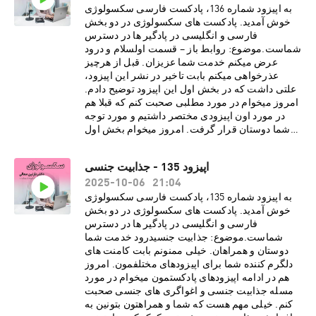
مارا نسبت به کینکی بودن نوع رابطه ای تغییر
به اپیزود شماره 136، پادکست فارسی سکسولوژی
دهد· ریشه های کینک های جنسی در
خوش آمدید. پادکست های سکسولوژی در دو بخش
افراد· تفاوت میان فتیش و کینک در
فارسی و انگلیسی در پادگیر ها در دسترس
چیست· لزوم داشتن رضایت مشتاقانه از پارتنر
شماست.موضوع: روابط باز – قسمت اولسلام و درود
برای انجام کینک و رفتار های جنسیدرباره دکتر نازنین
عرض میکنم خدمت شما عزیزان. قبل از هرچیز
معالیدکتر نازنین معالی، روانشناس بالینی و
عذرخواهی میکنم بابت تاخیر در نشر این اپیزود،
پژوهشگر روابط جنسی، دارای بورد فوق تخصصی در
علتی داشت که در بخش اول این اپیزود توضیح دادم.
بیمارستان کایزر هستند. هم اکنون مطب ایشان در
امروز میخوام در مورد مطلبی صحبت کنم که قبلا هم
شهر لس آنجلس به صورت ویدیو تراپی، پذیرای
در مورد اون اپیزودی مختصر داشتیم و مورد توجه
درمان مدد جویان می باشد. دکتر معالی با مطالعات و
شما دوستان قرار گرفت. امروز میخوام بخش اول
تحقیقاتی گسترده در زمینه های گوناگون روانشناسی،
اپیزود سریالی در مورد روابط باز رو با شما عزیزان
فرهنگی و ساختارهای اجتماعی، مشتاقانه در پی نشر
به اشتراک بذارم. از مهمترین موارد این قسمت می
اپیزود 135 - جذابیت جنسی
تجربیات و دانسته های خود از طریق رسانه های
شود به موارد زیر اشاره کرد:· انواع روابط باز چه
21:04
اجتماعی برای عموم مخاطبین فارسی زبان
2025-10-06
تعریف و چه محدودیتی دارد· این گونه روابط
هستند.اسپانسر
برای چه افرادی خوب و برای چه افرادی نا مناسب
به اپیزود شماره 135، پادکست فارسی سکسولوژی
پادکست:https://www.promescent.com/?
است· تفاوت روابط باز نوین با چند همسری در
خوش آمدید. پادکست های سکسولوژی در دو بخش
utm_campaign=sex15_promo&utm_medium=p
سنت اسلام چیست؟· بررسی احساسات مثبت و
فارسی و انگلیسی در پادگیر ها در دسترس
odcast Go HERE to save 15% off your first
منفی زوجین در روابط باز· بررسی تجربیات
شماست.موضوع: جذابیت جنسیدرود خدمت شما
order. سایت انگلیسی پادکست
افرادی که در این گونه روابط بوده انددرباره دکتر
دوستان و همراهان. خیلی ممنونم بابت کامنت های
سکسولوژی:http://www.sexologypodcast.comچ
نازنین معالیدکتر نازنین معالی، روانشناس بالینی و
دلگرم کننده شما برای اپیزودهای مختلفمون. امروز
ک لیست رایگانِ 75 روش برای گرم کردن رابطه
پژوهشگر روابط جنسی، دارای بورد فوق تخصصی در
هم در ادامه اپیزودهای پادکستمون میخوام در مورد
زناشویی:https://zaya.io/z0dvyچک لیست رایگانِ
بیمارستان کایزر هستند. هم اکنون مطب ایشان در
مسله جذابیت جنسی و اغواگری های جنسی صحبت
راهنمایی هایی برای نعوظ
شهر لس آنجلس به صورت ویدیو تراپی، پذیرای
کنم. خیلی مهم هست که شما و همراهتون بتونین به