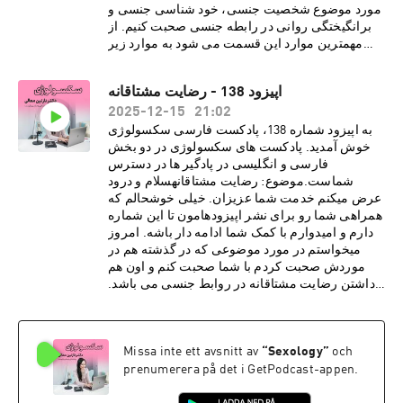
مورد موضوع شخصیت جنسی، خود شناسی جنسی و
برانگیختگی روانی در رابطه جنسی صحبت کنیم. از
مهمترین موارد این قسمت می شود به موارد زیر
اشاره کرد:· خود شناسی جنسی در افزایش
کیفیت رابطه جنسی بسیار موثر است.· شناخت
اپیزود 138 - رضایت مشتاقانه
خود واقعی همراهمان به جذابیت در رابطه جنسی
2025-12-15
21:02
کمک می کند.· ارزش ها و نظام اخلاقی ما می
تواند نگرش ما به انجام فانتزی جنسی را تعیین
به اپیزود شماره 138، پادکست فارسی سکسولوژی
کند.· بررسی شخصیت های جنسی
خوش آمدید. پادکست های سکسولوژی در دو بخش
مختلف· پیچیدگی انسان ها تاثیر بسیاری در نوع
فارسی و انگلیسی در پادگیر ها در دسترس
برانگیختگی روانی جنسی در افراد دارد.درباره دکتر
شماست.موضوع: رضایت مشتاقانهسلام و درود
نازنین معالیدکتر نازنین معالی، روانشناس بالینی و
عرض میکنم خدمت شما عزیزان. خیلی خوشحالم که
پژوهشگر روابط جنسی، دارای بورد فوق تخصصی در
همراهی شما رو برای نشر اپیزودهامون تا این شماره
بیمارستان کایزر هستند. هم اکنون مطب ایشان در
دارم و امیدوارم با کمک شما ادامه دار باشه. امروز
شهر لس آنجلس به صورت ویدیو تراپی، پذیرای
میخواستم در مورد موضوعی که در گذشته هم در
درمان مدد جویان می باشد. دکتر معالی با مطالعات و
موردش صحبت کردم با شما صحبت کنم و اون هم
تحقیقاتی گسترده در زمینه های گوناگون روانشناسی،
داشتن رضایت مشتاقانه در روابط جنسی می باشد.
فرهنگی و ساختارهای اجتماعی، مشتاقانه در پی نشر
از مهمترین موارد این قسمت می شود به موارد زیر
تجربیات و دانسته های خود از طریق رسانه های
اشاره کرد:· مسئله رضایت مشتاقانه مرتبط با
اجتماعی برای عموم مخاطبین فارسی زبان
یک بله و نه گفتن ساده نیست· دادن رضایت
och
”
Sexology
“
Missa inte ett avsnitt av
هستند.دوره آموزش
مشتاقانه قرارداد دائمی نیست و هر شخص می تواند
جنسی:https://www.intimacyrewired.comکد
prenumerera på det i GetPodcast-appen.
در لحظه این رضایت را پس بگیرد· نداشتن
تخفیف Dr. Moaliما را در صفحات اجتماعی دنبال
رضایت حتی در روابط زناشویی هم میتواند نوعی از