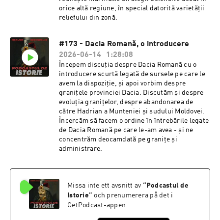
orice altă regiune, în special datorită varietății
reliefului din zonă.
#173 - Dacia Romană, o introducere
2026-06-14
1:28:08
Începem discuția despre Dacia Romană cu o
introducere scurtă legată de sursele pe care le
avem la dispoziție, și apoi vorbim despre
granițele provinciei Dacia. Discutăm și despre
evoluția granițelor, despre abandonarea de
către Hadrian a Munteniei și sudului Moldovei.
Încercăm să facem o ordine în întrebările legate
de Dacia Romană pe care le-am avea - și ne
concentrăm deocamdată pe granițe și
administrare.
Missa inte ett avsnitt av
“
Podcastul de
Istorie
”
och prenumerera på det i
GetPodcast-appen.