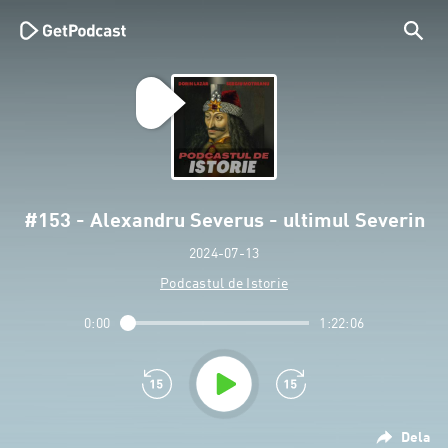
#153 - Alexandru Severus - ultimul Severin
2024-07-13
Podcastul de Istorie
0:00
1:22:06
Dela