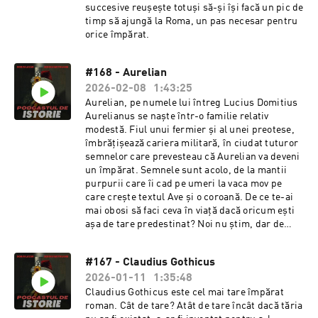
succesive reușește totuși să-și își facă un pic de
timp să ajungă la Roma, un pas necesar pentru
orice împărat.
#168 - Aurelian
2026-02-08
1:43:25
Aurelian, pe numele lui întreg Lucius Domitius
Aurelianus se naște într-o familie relativ
modestă. Fiul unui fermier și al unei preotese,
îmbrățișează cariera militară, în ciudat tuturor
semnelor care prevesteau că Aurelian va deveni
un împărat. Semnele sunt acolo, de la mantii
purpurii care îi cad pe umeri la vaca mov pe
care crește textul Ave și o coroană. De ce te-ai
mai obosi să faci ceva în viață dacă oricum ești
așa de tare predestinat? Noi nu știm, dar de
bună seamă Aurelian a înțeles că nu poți să stai
acasă și să lenevești până când te găsesc
#167 - Claudius Gothicus
oamenii să devii împărat.
2026-01-11
1:35:48
Claudius Gothicus este cel mai tare împărat
roman. Cât de tare? Atât de tare încât dacă tăria