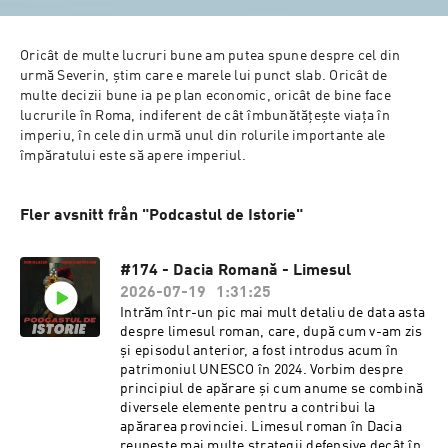
Oricât de multe lucruri bune am putea spune despre cel din 
urmă Severin, știm care e marele lui punct slab. Oricât de

multe decizii bune ia pe plan economic, oricât de bine face 
lucrurile în Roma, indiferent de cât îmbunătățește viața în

imperiu, în cele din urmă unul din rolurile importante ale 
împăratului este să apere imperiul.
Fler avsnitt från "Podcastul de Istorie"
#174 - Dacia Romană - Limesul
2026-07-19
1:31:25
Intrăm într-un pic mai mult detaliu de data asta
despre limesul roman, care, după cum v-am zis
și episodul anterior, a fost introdus acum în
patrimoniul UNESCO în 2024. Vorbim despre
principiul de apărare și cum anume se combină
diversele elemente pentru a contribui la
apărarea provinciei. Limesul roman în Dacia
reunește mai multe strategii defensive decât în