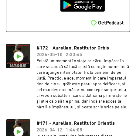
#172 - Aurelian, Restitutor Orbis
2026-05-10
2:33:45
Există un moment în viața oricărui împărat în
care se apucă să facă o listă cu niște nume, listă
care ajunge întâmplător fix la oamenii de pe
listă. Practic, e acel moment în care împăratul
decide cine-i grăbește pasul spre deificare, și
cel mai des nici măcar nu concepe singur lista,
ci vreun subaltern care a dat iama prin visterie
și știe că o să fie prins, dar încă are acces la
hârtiile împăratului, și poate scrie orice pe ele.
#171 - Aurelian, Restitutor Orientis
2026-04-12
1:44:05