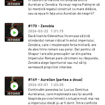
În cele din urmă vine înfruntarea dintre
Aurelian și Zenobia. Va reuși regina Palmyrei să
își mențină regatul construit cu mare dibăcie,
sau va eșua în fața unui Aurelian de neoprit?
#170 - Zenobia
2026-03-22
1:31:15
Dacă înainte Odenathus încercase să țină
stindardul roman ridicat în estul imperiului,
Zenobia, care-i moștenește forța militară, are
de ales între romani sau perși. Dar pentru că
Shapur I are alte preocupări iar din partea
Imperiului Roman pare că nimeni nu răspunde,
Zenobia alege (oportunist sau nu) să își
servească propriilor interese.
#169 - Aurelian (partea a doua)
2026-03-01
1:23:35
Continuăm povestea lui Lucius Domitius
Aurelianus, care moștenește sau își asumă
(depinde pe cine întrebi) o situație mult mai rea
a imperiului decât și-ar fi dorit. Între conflicte