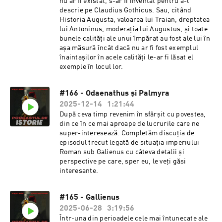
nu ar fi existat, s-ar fi inventat pentru a-l
descrie pe Claudius Gothicus. Sau, citând
Historia Augusta, valoarea lui Traian, dreptatea
lui Antoninus, moderația lui Augustus, și toate
bunele calități ale unui împărat au fost ale lui în
așa măsură încât dacă nu ar fi fost exemplul
înaintașilor în acele calități le-ar fi lăsat el
exemple în locul lor.
#166 - Odaenathus și Palmyra
2025-12-14
1:21:44
După ceva timp revenim în sfârșit cu povestea,
din ce în ce mai aproape de lucrurile care ne
super-interesează. Completăm discuția de
episodul trecut legată de situația imperiului
Roman sub Galienus cu câteva detalii și
perspective pe care, sper eu, le veți găsi
interesante.
#165 - Gallienus
2025-06-28
3:19:56
Într-una din perioadele cele mai întunecate ale