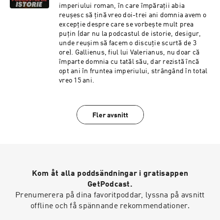
imperiului roman, în care împărații abia
reușesc să țină vreo doi-trei ani domnia avem o
excepție despre care se vorbește mult prea
puțin (dar nu la podcastul de istorie, desigur,
unde reușim să facem o discuție scurtă de 3
ore). Gallienus, fiul lui Valerianus, nu doar că
împarte domnia cu tatăl său, dar rezistă încă
opt ani în fruntea imperiului, strângând în total
vreo 15 ani.
Fler avsnitt
Kom åt alla poddsändningar i gratisappen
GetPodcast.
Prenumerera på dina favoritpoddar, lyssna på avsnitt
offline och få spännande rekommendationer.