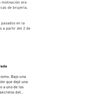
 motivación era 
cas de brujería. 
 pasados en la 
a partir del 2 de 
ivada
mismo. Bajo una
ción que dejó una
o a uno de los
 Learn more about