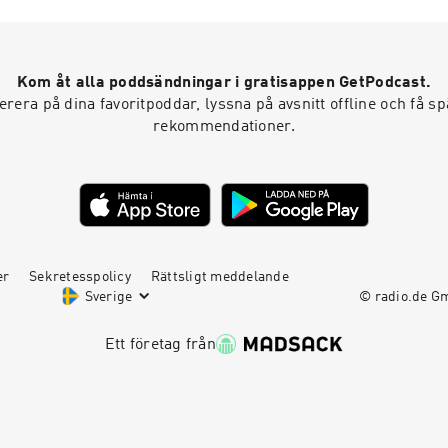
Kom åt alla poddsändningar i gratisappen GetPodcast.
era på dina favoritpoddar, lyssna på avsnitt offline och få 
rekommendationer.
er
Sekretesspolicy
Rättsligt meddelande
Sverige
© radio.de 
Ett företag från