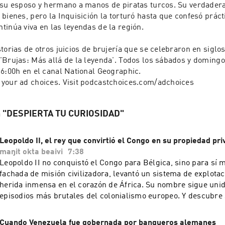
 su esposo y hermano a manos de piratas turcos. Su verdadera
bienes, pero la Inquisición la torturó hasta que confesó prácti
inúa viva en las leyendas de la región.

torias de otros juicios de brujería que se celebraron en siglos
Brujas: Más allá de la leyenda'. Todos los sábados y domingos 
6:00h en el canal National Geographic.

your ad choices. Visit podcastchoices.com/adchoices
rån "DESPIERTA TU CURIOSIDAD"
Leopoldo II, el rey que convirtió el Congo en su propiedad pr
maŋit okta beaivi
7:38
Leopoldo II no conquistó el Congo para Bélgica, sino para sí 
fachada de misión civilizadora, levantó un sistema de explota
herida inmensa en el corazón de África. Su nombre sigue unid
episodios más brutales del colonialismo europeo. Y descubre secretos del
mundo que no imaginabas en National Geographic y Disney+.
your ad choices. Visit podcastchoices.com/adchoices
Cuando Venezuela fue gobernada por banqueros alemanes