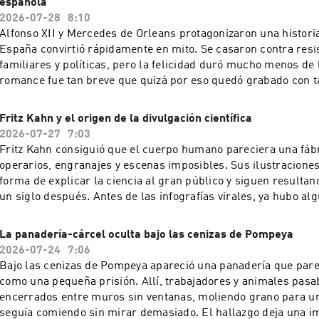
española
2026-07-28
8:10
Alfonso XII y Mercedes de Orleans protagonizaron una histor
España convirtió rápidamente en mito. Se casaron contra resi
familiares y políticas, pero la felicidad duró mucho menos de
romance fue tan breve que quizá por eso quedó grabado con ta
memoria popular. Y descubre más historias curiosas en el canal National
Geographic y en Disney +. Learn more about your ad choices. V
Fritz Kahn y el origen de la divulgación científica
podcastchoices.com/adchoices
2026-07-27
7:03
Fritz Kahn consiguió que el cuerpo humano pareciera una fábr
operarios, engranajes y escenas imposibles. Sus ilustracione
forma de explicar la ciencia al gran público y siguen resulta
un siglo después. Antes de las infografías virales, ya hubo a
el conocimiento como un espectáculo visual. Y descubre más historias curiosas
en el canal National Geographic y en Disney +. Learn more ab
La panadería-cárcel oculta bajo las cenizas de Pompeya
choices. Visit podcastchoices.com/adchoices
2026-07-24
7:06
Bajo las cenizas de Pompeya apareció una panadería que pare
como una pequeña prisión. Allí, trabajadores y animales pasa
encerrados entre muros sin ventanas, moliendo grano para u
seguía comiendo sin mirar demasiado. El hallazgo deja una 