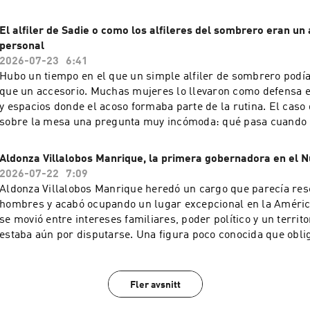
la vida cotidiana que quedó congelada por el Vesubio. Tom Hiddleston se
adentra en la Pompeya que existía antes del Vesubio. Una rec
El alfiler de Sadie o como los alfileres del sombrero eran u
documental que rescata la vida de sus habitantes en las horas
personal
tragedia. Temporada completa el sábado 25, a las 16.00h, en N
2026-07-23
6:41
Geographic. Learn more about your ad choices. Visit
Hubo un tiempo en el que un simple alfiler de sombrero pod
podcastchoices.com/adchoices
que un accesorio. Muchas mujeres lo llevaron como defensa en
y espacios donde el acoso formaba parte de la rutina. El caso
sobre la mesa una pregunta muy incómoda: qué pasa cuando 
empiezan a protegerse por su cuenta. Y descubre más historia
canal National Geographic y en Disney +. Learn more about your ad choices.
Aldonza Villalobos Manrique, la primera gobernadora en el
Visit podcastchoices.com/adchoices
2026-07-22
7:09
Aldonza Villalobos Manrique heredó un cargo que parecía res
hombres y acabó ocupando un lugar excepcional en la América
se movió entre intereses familiares, poder político y un territ
estaba aún por disputarse. Una figura poco conocida que oblig
conquista desde otro ángulo. Y descubre más historias curiosas en el canal
National Geographic y en Disney +. Learn more about your ad c
podcastchoices.com/adchoices
Fler avsnitt