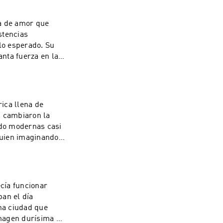
ia de amor que
stencias
 lo esperado. Su
nta fuerza en la
isit
ica llena de
s cambiaron la
ndo modernas casi
lguien imaginando
out your ad
cía funcionar
ban el día
na ciudad que
imagen durísima de