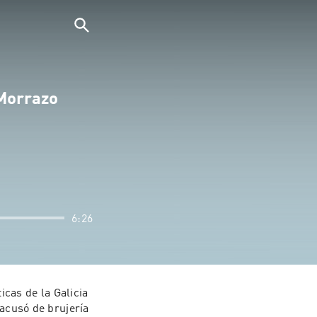
 Morrazo
6:26
as de la Galicia 
acusó de brujería 