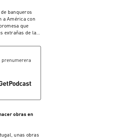
a de banqueros
on a América con
a promesa que
s extrañas de la
 prenumerera
 hacer obras en
tugal, unas obras