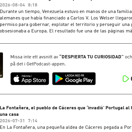
2026-08-04
8:18
Durante un tiempo, Venezuela estuvo en manos de una famili
alemanes que había financiado a Carlos V. Los Welser llegar
permiso para gobernar, explotar el territorio y perseguir un
obsesionaba a Europa. El resultado fue una de las páginas má
conquista. Y descubre más historias curiosas en el canal National Geographic y
en Disney +. Learn more about your ad choices. Visit
podcastchoices.com/adchoices
Missa inte ett avsnitt av
“
DESPIERTA TU CURIOSIDAD
”
och
på det i GetPodcast-appen.
La Fontañera, el pueblo de Cáceres que ‘invadió’ Portugal al
una casa
2026-07-31
7:14
En La Fontañera, una pequeña aldea de Cáceres pegada a Por