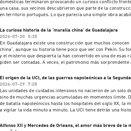
domésticas terminaron provocando un curioso conflicto fronte
una casa, sus vecinos descubrieron que parte de la construcc
en territorio portugués. Lo que parecía una simple obra acab
algunas fronteras pasan mucho más cerca de lo que imaginamos. Y des
más historias curiosas en el canal National Geographic y en D
La curiosa historia de la ‘muralla china’ de Guadalajara
more about your ad choices. Visit podcastchoices.com/adchoi
2026-07-30
5:35
En Guadalajara existe una construcción que muchos conocen
china”, aunque su historia tiene poco que ver con Pekín. Su f
y el misterio que despierta la han convertido en una de esas r
piden ser contadas. A veces, el patrimonio más sorprendente
menos se le espera. Y descubre más historias curiosas en el 
Geographic y en Disney +. Learn more about your ad choices. Visit
El origen de la UCI, de las guerras napoleónicas a la Segund
podcastchoices.com/adchoices
2026-07-29
7:28
Las unidades de cuidados intensivos no nacieron de un solo d
sino de muchas urgencias acumuladas en momentos límite. 
de batalla napoleónicos hasta los hospitales del siglo XX, la 
a vigilar la vida minuto a minuto. La UCI tiene detrás una hist
ingenio y supervivencia. Y descubre más historias curiosas en
Geographic y en Disney +. Learn more about your ad choices. V
Alfonso XII y Mercedes de Orleans, el amor más breve de la
podcastchoices.com/adchoices