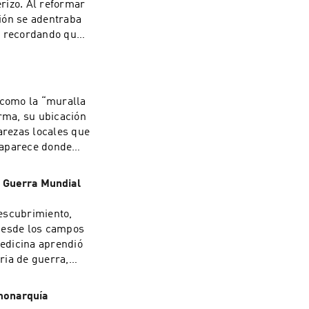
rizo. Al reformar
ión se adentraba
ó recordando que
cubre
isney +. Learn
ces
 como la “muralla
orma, su ubicación
arezas locales que
 aparece donde
canal National
a Guerra Mundial
escubrimiento,
Desde los campos
medicina aprendió
oria de guerra,
 el canal National
isit
 monarquía