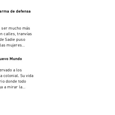
reación
n arma de defensa
 previas a la
ational
ía ser mucho más
 calles, tranvías
 de Sadie puso
las mujeres
s curiosas en el
 Nuevo Mundo
ervado a los
 colonial. Su vida
orio donde todo
a a mirar la
hoices. Visit