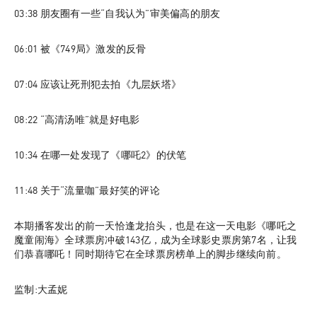
03:38
 朋友圈有一些“自我认为”审美偏高的朋友
06:01
 被《749局》激发的反骨
07:04
 应该让死刑犯去拍《九层妖塔》
08:22
 “高清汤唯”就是好电影
10:34
 在哪一处发现了《哪吒2》的伏笔
11:48
 关于“流量咖”最好笑的评论
本期播客发出的前一天恰逢龙抬头，也是在这一天电影《哪吒之
魔童闹海》全球票房冲破143亿，成为全球影史票房第7名，让我
们恭喜哪吒！同时期待它在全球票房榜单上的脚步继续向前。
监制:大孟妮