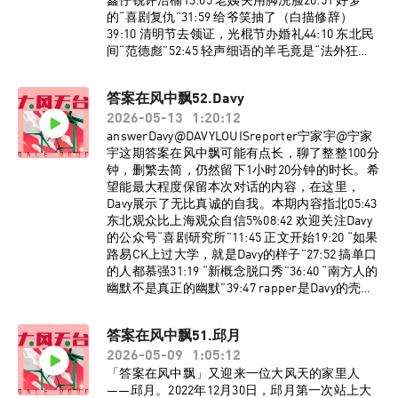
鑫仔锐评浩楠13:05 老姨夫用脚洗脸20:51 好梦
的“喜剧复仇”31:59 给爷笑抽了（白描修辞）
39:10 清明节去领证，光棍节办婚礼44:10 东北民
间“范德彪”52:45 轻声细语的羊毛竟是“法外狂
徒”60:00 《茶啊二中》被鸣谢人员莅临现场68:21
一个缺德的故事76:58 都不容易BGM《神经病之
答案在风中飘52.Davy
歌》洛天依Official/言和监制：宁家宇 大孟妮制
2026-05-13
1:20:12
作：陈誉灵如想进入大风天台播客听友群，请添
加vx：dafengtiantai，回复“大风天台”，即可入
answerDavy@DAVYLOUISreporter宁家宇@宁家
群。了解更多大风天台节目台前幕后、现场花
宇这期答案在风中飘可能有点长，聊了整整100分
絮，请关注小红书官方账号@大风天台！
钟，删繁去简，仍然留下1小时20分钟的时长。希
望能最大程度保留本次对话的内容，在这里，
Davy展示了无比真诚的自我。本期内容指北05:43
东北观众比上海观众自信5%08:42 欢迎关注Davy
的公众号“喜剧研究所”11:45 正文开始19:20 “如果
路易CK上过大学，就是Davy的样子”27:52 搞单口
的人都慕强31:19 “新概念脱口秀”36:40 “南方人的
幽默不是真正的幽默”39:47 rapper是Davy的壳
48:38 在美国讲单口只赚了75美金55:59 关于今年
为什么没上节目61:22 现在看喜剧综艺的真人秀会
答案在风中飘51.邱月
PTSD70:54 宁家宇在舞台上一点都不酷76:20 自我
2026-05-09
1:05:12
反思，不够刻薄BGM《Lose yourself》
Eminem《Space Oddity》David Bowie监制：宁
「答案在风中飘」又迎来一位大风天的家里人
家宇 大孟妮制作：陈誉灵如想进入大风天台播客
——邱月。2022年12月30日，邱月第一次站上大