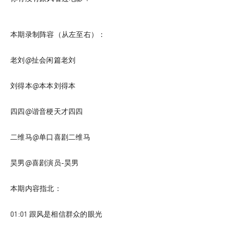
本期录制阵容（从左至右）：
老刘@扯会闲篇老刘
刘得本@本本刘得本
四四@谐音梗天才四四
二维马@单口喜剧二维马
昊男@喜剧演员-昊男
本期内容指北：
01:01
 跟风是相信群众的眼光