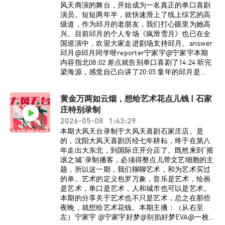
听友群，请添加vx：dafengtiantai，回复“大风天
风天商演的舞台，开始成为一名真正的单口喜剧
台”，即可入群。了解更多大风天台节目台前幕
演员。短短两年半，就快速滑上了线上综艺的高
后、现场花絮，请关注小红书官方账号@大风天
级道，作为邱月的老朋友，我们打心眼里为她高
台！
兴。目前邱月的个人专场《疯滑雪月》也已在全
国巡演中，欢迎大家走进剧场支持邱月。answer
邱月@邱月同学呀reporter宁家宇@宁家宇本期
内容指北08:02 差点就告别单口喜剧了14:24 听完
梁海源，感觉自己白讲了20:05 童年的邱月是
个“侠女”35:28 学完单口喜剧发现还是得上班
38:07 05超女参赛往事49:55 “单口喜剧白月
黄金万两如云烟，想给艺术花点儿钱 | 石家
光”BGM《不属于地球上的》江楠江楠_监制：宁
庄特别录制
家宇 大孟妮制作：陈誉灵如想进入大风天台播客
听友群，请添加vx：dafengtiantai，回复“大风天
2026-05-08
1:43:29
台”，即可入群。了解更多大风天台节目台前幕
本期大风天台录制于大风天喜剧石家庄店。是
后、现场花絮，请关注小红书官方账号@大风天
的，沈阳大风天喜剧历经七年耕耘，终于在第八
台！
年走出大东北，到国际庄开分店了。既然来到“摇
滚之城”录制播客，必须得整点儿带文艺细胞的主
题，所以这一期，我们聊聊艺术，和为艺术买过
的单。艺术的定义包罗万象，音乐是艺术，绘画
是艺术，单口是艺术，人和城市也可以是艺术。
本期的分享关于艺术也不只是艺术，总之在那些
夜晚，就想给艺术花钱。本期主播：（从右至
左）宁家宇 @宁家宇好梦@别掐好梦EVA@一枚E