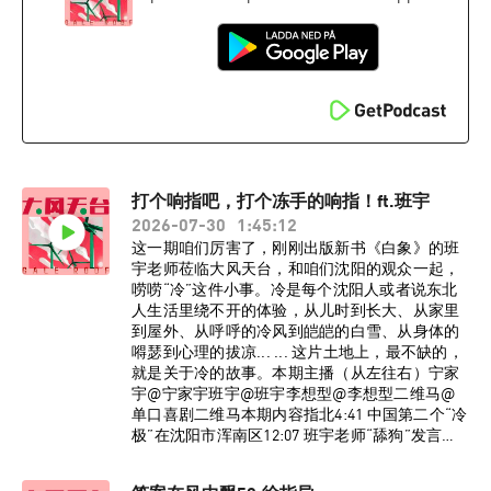
自高晓攀34:08 五岁就代表幼儿园宣传计划生育
44:45 《中国春晚相声三十年》55:00 想去美国开
大车61:40 “喜剧法西斯”77:20 赚钱了要去学“梦幻
脚步”BGM《流浪到淡水》金门王李炳辉监制：宁
家宇 大孟妮制作：陈誉灵如想进入大风天台播客
听友群，请添加vx：dafengtiantai，回复“大风天
台”，即可入群。了解更多大风天台节目台前幕
后、现场花絮，请关注小红书官方账号@大风天
台！大风天喜剧目前在沈阳、北京、石家庄有小
打个响指吧，打个冻手的响指！ft.班宇
剧场脱口秀演出，欢迎大家与我们线下相见！
2026-07-30
1:45:12
这一期咱们厉害了，刚刚出版新书《白象》的班
宇老师莅临大风天台，和咱们沈阳的观众一起，
唠唠“冷”这件小事。冷是每个沈阳人或者说东北
人生活里绕不开的体验，从儿时到长大、从家里
到屋外、从呼呼的冷风到皑皑的白雪、从身体的
嘚瑟到心理的拔凉... ... 这片土地上，最不缺的，
就是关于冷的故事。本期主播（从左往右）宁家
宇@宁家宇班宇@班宇李想型@李想型二维马@
单口喜剧二维马本期内容指北4:41 中国第二个“冷
极”在沈阳市浑南区12:07 班宇老师“舔狗”发言
26:37 除雪剂与作家的恩恩怨怨38:35 现场学历调
研40:43 一则堵上宁家宇艺术生命的广告47:47 雪