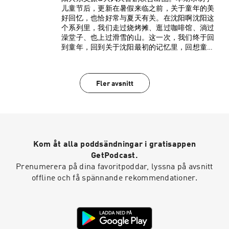
儿童节后，更新在暑假来临之前，关于童年的美
好回忆，也恰好常与夏天有关。在沈阳啊沈阳这
个系列里，我们走过烧烤摊、逛过咖啡馆、淌过
澡堂子、也上过滑雪的山。这一次，我们终于回
到童年，回到关于沈阳最初的记忆里，回想童年
的味道，拾起记忆里的馋。本期录制主题：沈阳
啊沈阳 我的童年零食。本期主播：（从左至右）
宁家宇 @宁家宇衣云鹤@衣云鹤马尚@马尚-小提
Fler avsnitt
琴「小红书」杨大美@杨大美本期美味指北（以
下配图来自网络）：10:18 北京果脯10:28 可乐糖
13:20 兵卒一口脆14:02 唐僧肉、吸吸乐16:14 乳
冰酸奶、爽乐、双鹿、宏宝莱沙皇枣、美登高、
德氏小人雪糕17:20 眼宝牌羊肝羹22:35 亲亲虾条
28:56 105雪糕34:30 和路雪千层雪35:50 小浣熊方
Kom åt alla poddsändningar i gratisappen
便面（意大利红烩味）45:00 爆米花、水枪饮料
52:28 冰糕55:40 乐事锅包肉味薯片56:30 秀逗
GetPodcast.
59:20 涮豆皮儿、炸鸡柳60:40 小淘气、天下第一
Prenumerera på dina favoritpoddar, lyssna på avsnitt
梅、肯德基、甘草杏*天下第一梅和肯德基没找着
offline och få spännande rekommendationer.
图，求助网友63:14 北一经街炸串的炸油梭子
64:38 文化路草莓酱炸豆干*对不起，也没图66:22
手摇黄豆面年糕、蜂蜜奶油小蛋糕68:15 上园麻辣
串、老北市炸串、奇多粟米棒73:00 橘子瓣软糖、
高乐高、皇姑雪糕78:00 丹东王军炸串81:50 营养