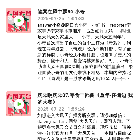
小姐二维马@单口喜剧二维马本期内容指北：
04:54 大风天喜剧在石家庄开分店了��14:34 演
答案在风中飘50.小奇
唱会拼盘秀的开场演员也得“牺牲”18:40 不懂音乐
2025-07-25
1:01:33
节到底好玩在哪里22:30 把乐队喜欢红了的心情很
矛盾26:46 石家庄VS保定之争36:50 好梦被刘子龙
answer小奇@脱口秀小奇「小红书」reporter宁
骗了41:57 每个石家庄人都为万青花过一百块钱
家宇@宁家宇本期迎来一位当红炸子鸡，同时也
48:05 石家庄人民摇滚行为图鉴51:30 《杀死那个
是大风天的家里人——小奇。大风天五周年时，
石家庄人》“原型”来了54:20 蓬皮杜不如烤冷面
小奇首次演出了自己的首个主打秀《奇观》，到
63:00 路易CK香港专场与毛冬偶遇后续80:28 前卫
现在两年过去，《奇观》经历不断打磨，有了全
的葬礼艺术93:55 五百港币买了块石头BGM《十
新的样貌，小奇经历不断打磨，也走向了更大的
万嬉皮》万能青年旅店《秦皇岛》万能青年旅店
舞台。段子和人，都变得越来越好。9月，小奇将
《Wish You Were Here》Pink Floyd监制：宁家宇
助阵大风天喜剧X深圳万象戏剧节的拼盘演出，欢
策划：大孟妮制作：陈誉灵如想进入大风天台播
迎喜爱小奇的朋友们来线下相见！本期内容指北
客听友群，或想在石家庄or沈阳参与线下播客录
2:44 《奇观》是一艘忒修斯之船10:55 因一件小事
制，请添加vx：dafengtiantai，回复“大风天
被王梓晗笑话多年15:07 中专人笃信“干中
台”，即可入群。了解更多大风天台节目台前幕
学”20:22 小奇走起来，宁家宇是最高兴的人31:24
沈阳啊沈阳07.零食三部曲《童年·在街边·我
后、现场花絮、录制招募信息，请关注小红书官
因为幽默被邀请成为“付费伴郎”40:49 小奇师傅会
方账号@大风天台！沈阳、北京、石家庄三地大
的大餐》
一些手艺48:33 鸟鸟老师和史妍姐都是摇滚的人
风天喜剧5月演出陆续上新中，期待在剧场与各位
53:08 二维马是被低估的演员BGM《没有理想的
2025-07-22
1:59:24
相见。
人不伤心》新裤子监制：宁家宇 大孟妮制作：陈
如想进入大风天台播客听友群，请添加微信：
誉灵如想进入大风天台播客听友群，请添加vx：
dafengtiantai，回复“大风天台”，即可入群。了
dafengtiantai，回复“大风天台”，即可入群。了
解更多大风天台节目台前幕后、现场花絮，请关
解更多大风天台节目台前幕后、现场花絮，请关
注小红书官方账号「大风天台」！本期节目由沈
注小红书官方账号@大风天台！
阳大东文旅&大风天喜剧联合出品。本期录制于