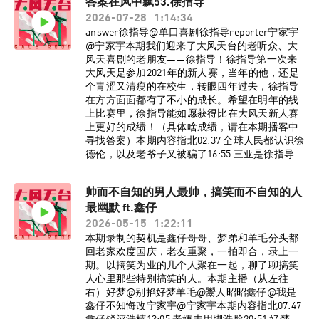
答案在风中飘53.徐指导
地“霸凌”韩国交换生51:50 秋裤词源考56:52 用
2026-07-28
1:14:34
《白象》“打窝”60:00 差点淹死，但情绪稳定
81:01 学历造假的人不建议出轨84:02 一招让姐妹
answer徐指导@单口喜剧徐指导reporter宁家宇
们谈上真男大92:53 辛爽是美甲爱好者95:45 太能
@宁家宇本期我们迎来了大风天台的老听众、大
共情，以至于看奥特曼看哭了100:19 脱口秀和文
风天喜剧的老朋友——徐指导！徐指导第一次来
学的相通之处BGM《走在冷风中》刘思涵监制：
大风天是参加2021年的新人赛，当年的他，还是
宁家宇策划：大孟妮制作：陈誉灵如想进入大风
个青涩又清瘦的在校生，转眼四年过去，徐指导
天台播客听友群，请添加vx：dafengtiantai，回
在方方面面都有了不小的成长。希望在明年的线
复“大风天台”，即可入群。了解更多大风天台节
上比赛里，徐指导能如愿获得比在大风天新人赛
目台前幕后、现场花絮，请关注小红书官方账号
上更好的成绩！（具体啥成绩，请在本期播客中
@大风天台！最后强烈推荐各位听友购买、阅读
寻找答案）本期内容指北02:37 全球人民都认识徐
班宇老师的新书《白象》，下单千万要注意，不
德伦，以及老爷子又被骗了16:55 三亚是徐指导
是方便面。
的“没喜剧监狱”27:48 高中班主任在班里当“皇
上”33:11 咱爷看球得配救心丸37:31 徐指导和大风
帅而不自知的男人最帅，搞笑而不自知的人
天的小渊源46:05 徐指导能把每期「刻薄谈话」听
最幽默 ft.鑫仔
十遍（「刻薄谈话」是往事大哥播客《率性而
活》里的栏目）53:45 关于喜剧比赛的赛制畅想
2026-05-15
1:22:11
63:27 来大风天台不夸往事不完整72:35 冰果喜剧
本期录制的契机是鑫仔哥哥、梦弟和羊毛分头都
六周年票卖不出去赖宁家宇BGM《惊蛰记》水仙
回老家欢度国庆，老友重聚，一拍即合，录上一
斗活佛监制：宁家宇 大孟妮制作：陈誉灵如想进
期。以搞笑为业的几个人聚在一起，聊了聊搞笑
入大风天台播客听友群，请添加vx：
人心里那些特别搞笑的人。本期主播（从左往
dafengtiantai，回复“大风天台”，即可入群。了
右）好梦@别掐好梦羊毛@鬻人昭昭鑫仔@我是
解更多大风天台节目台前幕后、现场花絮，请关
鑫仔不知悔改宁家宇@宁家宇本期内容指北07:47
注小红书官方账号@大风天台！