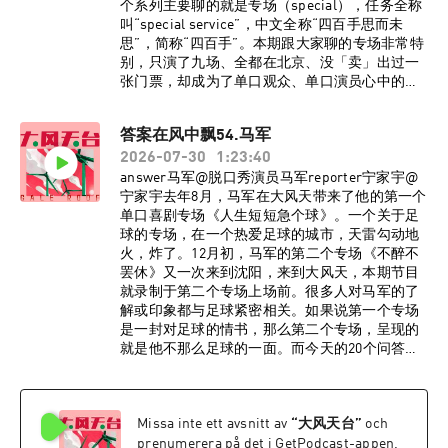
个系列主要聊的就是专场（special），任务全称
叫“special service”，中文全称“四百手思而未
思”，简称“四百手”。本期跟大家聊的专场非常特
别，只演了九场、全都在北京、没「卖」出过一
张门票，却成为了单口观众、单口演员心中的必
听。今天就跟Moon一起，聊聊他的《深海》。录
制嘉宾：宁家宇@宁家宇Moon@李Moonlee感谢
答案在风中飘54.马军
郑忠华、icer（哎丝儿）、Anchor、莉莉丝乔小
2026-07-30
1:23:40
双！感谢杨蒙恩、嘻哈、刘旸教主！本期内容指
南：02:47 差点断了演艺圈之路13:05 擅长的东西
answer马军@脱口秀演员马军reporter宁家宇@
只玩5分钟20:04 杨蒙恩：Moon的专场看了三回
宁家宇去年8月，马军在大风天带来了他的第一个
30:50 这个专场是写给单口喜剧骨灰级玩家的
单口喜剧专场《人生短短急个球》。一个关于足
38:30 从入行开始就在避免火44:12 炸场是《深
球的专场，在一个热爱足球的城市，天雷勾动地
海》的最低标准54:40 看过无数次《潜伏》60:27
火，炸了。12月初，马军的第二个专场《不醉不
小红书上的repo就是《深海》的门票钱67:40
罢休》又一次来到沈阳，来到大风天，本期节目
Comedy brings people together 不是口号76:50
就录制于第二个专场上场前。很多人对马军的了
第一个专场后写了两个小时段子都没进《深海》
解或印象都与足球紧密相关。如果说第一个专场
82:03 演到记不住台词的那一天96:38 彩蛋�嘻
是一封对足球的情书，那么第二个专场，呈现的
哈、刘旸教主BGM深海-亚洲爱乐合唱团电视剧
就是他不那么足球的一面。而今天的20个问答，
《潜伏》原声监制：宁家宇 大孟妮策划：宁家宇
则是彻彻底底的——喜剧演员马军。《人生短短
剪辑：陈誉灵之后我们也会更新其他著名演员优
急个球》沈阳站《不醉不罢休》沈阳站本期内容
秀专场的观众反馈，聊聊感受、经验、抢票心得
指北02:35 还我五里河！11:03 英国的单口喜剧还
以及快乐回忆，当然，如果想讲不好听的话也可
Missa inte ett avsnitt av
“
大风天台
”
och
保留着莎士比亚时代的规则18:30 黑灯保持着上海
以，我们也喜欢听哈哈哈哈。
杭州两地赶场最高记录24:25 人生的第一个offer来
prenumerera på det i GetPodcast-appen.