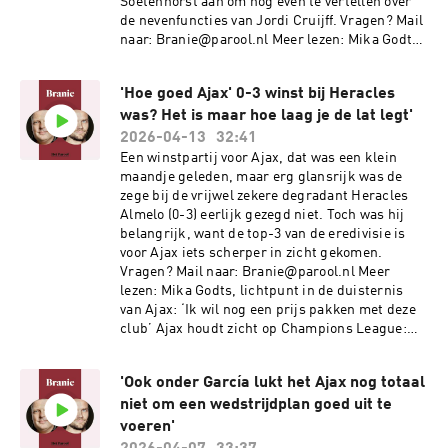
Soetenhorst aan om nog even te vertellen over
de nevenfuncties van Jordi Cruijff. Vragen? Mail
naar: Branie@parool.nl Meer lezen: Mika Godts,
lichtpunt in de duisternis van Ajax: ‘Ik wil nog
een prijs pakken met deze club’ Ajax houdt zicht
'Hoe goed Ajax' 0-3 winst bij Heracles
op Champions League: rode kaart Tomiyasu
was? Het is maar hoe laag je de lat legt'
enige smetje bij ruime zege op Heracles Als
Ajax Europees voetbal misloopt, moet de hand
2026-04-13
32:41
op de knip, net als onder Frank de Boer – die
Een winstpartij voor Ajax, dat was een klein
vier keer kampioen werd Gemaakt
maandje geleden, maar erg glansrijk was de
door:Presentator: Menno PotGasten: Henk
zege bij de vrijwel zekere degradant Heracles
Spaan en Bas SoetenhorstMontage: Laura
Almelo (0-3) eerlijk gezegd niet. Toch was hij
HiskenProductie: Verena VerhoevenMuziek:
belangrijk, want de top-3 van de eredivisie is
Kloaq Audio DesignSee
voor Ajax iets scherper in zicht gekomen.
omnystudio.com/listener for privacy
Vragen? Mail naar: Branie@parool.nl Meer
information.
lezen: Mika Godts, lichtpunt in de duisternis
van Ajax: ‘Ik wil nog een prijs pakken met deze
club’ Ajax houdt zicht op Champions League:
rode kaart Tomiyasu enige smetje bij ruime
zege op Heracles Als Ajax Europees voetbal
'Ook onder García lukt het Ajax nog totaal
misloopt, moet de hand op de knip, net als
niet om een wedstrijdplan goed uit te
onder Frank de Boer – die vier keer kampioen
werd Gemaakt door:Presentator: Menno
voeren'
PotGasten: Bas Soetenhorst en Jan Pieter