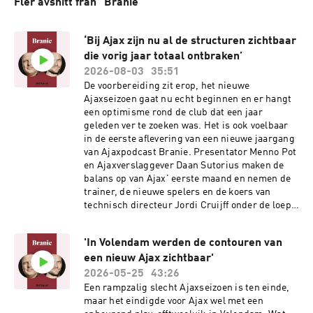
Fler avsnitt från "Branie"
‘Bij Ajax zijn nu al de structuren zichtbaar
die vorig jaar totaal ontbraken’
2026-08-03
35:51
De voorbereiding zit erop, het nieuwe
Ajaxseizoen gaat nu echt beginnen en er hangt
een optimisme rond de club dat een jaar
geleden ver te zoeken was. Het is ook voelbaar
in de eerste aflevering van een nieuwe jaargang
van Ajaxpodcast Branie. Presentator Menno Pot
en Ajaxverslaggever Daan Sutorius maken de
balans op van Ajax' eerste maand en nemen de
trainer, de nieuwe spelers en de koers van
technisch directeur Jordi Cruijff onder de loep.
Vragen? Mail naar: Branie@parool.nl Meer
lezen: Míchel ziet nieuwe spitsen scoren, maar
'In Volendam werden de contouren van
signaleert ook ruimte voor verbetering Wat de
een nieuw Ajax zichtbaar'
stunt met Julian Brandt zegt over het
aankoopbeleid van Jordi Cruijff Komt de klasse
2026-05-25
43:26
van Oscar Gloukh eindelijk tot zijn recht bij
Een rampzalig slecht Ajaxseizoen is ten einde,
Ajax? Gemaakt door:Presentator: Menno
maar het eindigde voor Ajax wel met een
PotAnalist: Daan SutoriusMontage: Laura