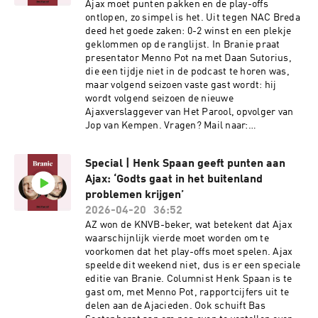
PSV hoop op Champions League Voormalig
Ajax moet punten pakken en de play-offs
Ajaxcoach Farioli draagt landstitel met FC Porto
ontlopen, zo simpel is het. Uit tegen NAC Breda
op aan Ajax Gemaakt door:Presentator: Menno
deed het goede zaken: 0-2 winst en een plekje
PotAnalist: Daan SutoriusMontage: Laura
geklommen op de ranglijst. In Branie praat
HiskenProductie: Verena VerhoevenMuziek:
presentator Menno Pot na met Daan Sutorius,
Kloaq Audio DesignSee
die een tijdje niet in de podcast te horen was,
omnystudio.com/listener for privacy
maar volgend seizoen vaste gast wordt: hij
information.
wordt volgend seizoen de nieuwe
Ajaxverslaggever van Het Parool, opvolger van
Jop van Kempen. Vragen? Mail naar:
Branie@parool.nl Meer lezen: Wat de solo van
Godts tegen NAC zo uniek maakt: een sprint van
Special | Henk Spaan geeft punten aan
50 meter, intuïtie en een kus van Berghuis Mika
Ajax: ‘Godts gaat in het buitenland
Godts leidt Ajax met wonderschone treffer en
assist naar zege in Breda Acht maanden na zijn
problemen krijgen’
miljoenenrentree al op weg naar de uitgang:
2026-04-20
36:52
toekomst van Kasper Dolberg bij Ajax wankelt
AZ won de KNVB-beker, wat betekent dat Ajax
Gemaakt door:Presentator: Menno PotGasten:
waarschijnlijk vierde moet worden om te
Daan SutoriusMontage: Laura HiskenProductie:
voorkomen dat het play-offs moet spelen. Ajax
Verena VerhoevenMuziek: Kloaq Audio
speelde dit weekend niet, dus is er een speciale
DesignSee omnystudio.com/listener for privacy
editie van Branie. Columnist Henk Spaan is te
information.
gast om, met Menno Pot, rapportcijfers uit te
delen aan de Ajacieden. Ook schuift Bas