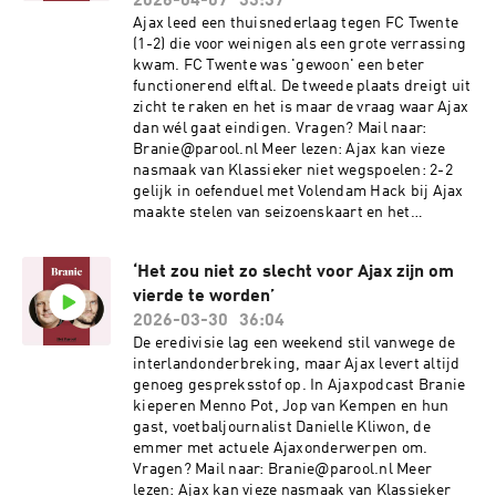
2026-04-07
33:37
EkkerMontage: Laura HiskenProductie: Verena
Ajax leed een thuisnederlaag tegen FC Twente
VerhoevenMuziek: Kloaq Audio DesignSee
(1-2) die voor weinigen als een grote verrassing
omnystudio.com/listener for privacy
kwam. FC Twente was 'gewoon' een beter
information.
functionerend elftal. De tweede plaats dreigt uit
zicht te raken en het is maar de vraag waar Ajax
dan wél gaat eindigen. Vragen? Mail naar:
Branie@parool.nl Meer lezen: Ajax kan vieze
nasmaak van Klassieker niet wegspoelen: 2-2
gelijk in oefenduel met Volendam Hack bij Ajax
maakte stelen van seizoenskaart en het
opheffen van een stadionverbod mogelijk De
wedstrijden tegen Noorwegen en Ecuador zijn
‘Het zou niet zo slecht voor Ajax zijn om
cruciale graadmeters voor Oranje richting het
vierde te worden’
WK Gemaakt door:Presentator: Menno
PotGasten: Jop van KempenMontage: Laura
2026-03-30
36:04
HiskenProductie: Verena VerhoevenMuziek:
De eredivisie lag een weekend stil vanwege de
Kloaq Audio DesignSee
interlandonderbreking, maar Ajax levert altijd
omnystudio.com/listener for privacy
genoeg gespreksstof op. In Ajaxpodcast Branie
information.
kieperen Menno Pot, Jop van Kempen en hun
gast, voetbaljournalist Danielle Kliwon, de
emmer met actuele Ajaxonderwerpen om.
Vragen? Mail naar: Branie@parool.nl Meer
lezen: Ajax kan vieze nasmaak van Klassieker