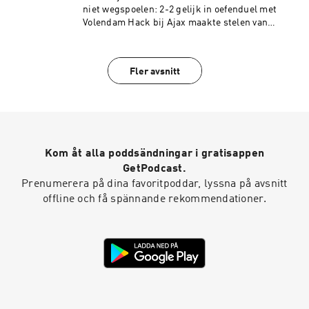
niet wegspoelen: 2-2 gelijk in oefenduel met
Volendam Hack bij Ajax maakte stelen van
seizoenskaart en het opheffen van een
stadionverbod mogelijk De wedstrijden tegen
Noorwegen en Ecuador zijn cruciale
Fler avsnitt
graadmeters voor Oranje richting het WK
Gemaakt door:Presentator: Menno PotGasten:
Jop van Kempen en Danielle KliwonMontage:
Laura HiskenProductie: Verena
VerhoevenMuziek: Kloaq Audio DesignSee
omnystudio.com/listener for privacy
Kom åt alla poddsändningar i gratisappen
information.
GetPodcast.
Prenumerera på dina favoritpoddar, lyssna på avsnitt
offline och få spännande rekommendationer.