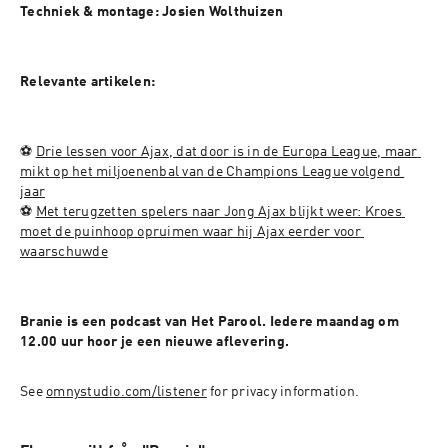
Techniek & montage: Josien Wolthuizen
Relevante artikelen:
⚽️ 
Drie lessen voor Ajax, dat door is in de Europa League, maar 
mikt op het miljoenenbal van de Champions League volgend 
jaar
⚽️ 
Met terugzetten spelers naar Jong Ajax blijkt weer: Kroes 
moet de puinhoop opruimen waar hij Ajax eerder voor 
waarschuwde
Branie is een podcast van Het Parool. Iedere maandag om 
12.00 uur hoor je een nieuwe aflevering.
See 
omnystudio.com/listener
 for privacy information.