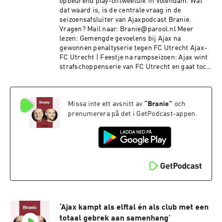
opbeurend play-offtweeluik in Volendam. Wat
HiskenProductie: Olaf Heyblom, Verena
dat waard is, is de centrale vraag in de
VerhoevenMuziek: Kloaq Audio DesignSee
seizoensafsluiter van Ajaxpodcast Branie.
omnystudio.com/listener for privacy
Vragen? Mail naar: Branie@parool.nl Meer
information.
lezen: Gemengde gevoelens bij Ajax na
gewonnen penaltyserie tegen FC Utrecht Ajax-
FC Utrecht | Feestje na rampseizoen: Ajax wint
strafschoppenserie van FC Utrecht en gaat toch
Europa in Ajax heeft weinig te duchten van FC
Groningen en blijft in de race voor Europees
ticket Ajax in het kleine stadion van Volendam:
Missa inte ett avsnitt av
“
Branie
”
och
joligheid, fanatisme en relletjes Verdriet en
onbegrip bij Hera United na degradatie: ‘Het
prenumerera på det i GetPodcast-appen.
hele vrouwenvoetbal verliest’ Ajax kan
Conference League omarmen: waarom Europees
laagste niveau een zegen zou zijn voor
wederopbouw Gemaakt door:Presentator:
Menno PotAnalist: Jop van Kempen, Daan
Sutorius en Bas SoetenhorstMontage: Tiemen
HagemanProductie: Verena VerhoevenMuziek:
Kloaq Audio DesignSee
omnystudio.com/listener for privacy
‘Ajax kampt als elftal én als club met een
information.
totaal gebrek aan samenhang’