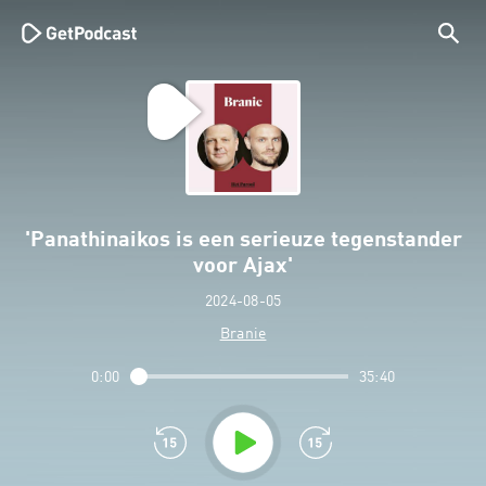
'Panathinaikos is een serieuze tegenstander
voor Ajax'
2024-08-05
Branie
0:00
35:40