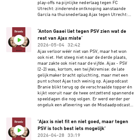
information.
play-offs na pijnlijke nederlaag tegen FC
Utrecht: zinderende ontknoping aanstaande
García na thuisnederlaag Ajax tegen Utrecht:
‘Ik heb medelijden met de fans’ Iedereen is te
koop bij Ajax, maar hoeveel geld gaan deze
‘Anton Gaaei liet tegen PSV zien wat de
spelers opleveren? Gemaakt door:Presentator:
rest van Ajax miste’
Menno PotAnalist: Jop van Kempen en Daan
SutoriusMontage: Laura HiskenProductie:
2026-05-04
32:42
Verena VerhoevenMuziek: Kloaq Audio
Ajax verloor wéér niet van PSV, maar het won
DesignSee omnystudio.com/listener for privacy
ook niet. Het steeg niet naar de derde plaats,
information.
maar zakte ook niet naar de vijfde. Ajax - PSV
(2-2) was, kortom, een twijfelremise: de late
gelijkmaker bracht opluchting, maar met een
punt schoot Ajax toch weinig op. Ajaxpodcast
Branie blikt terug op de verschraalde topper én
kijkt vooruit naar de twee ontzettend spannende
speeldagen die nog volgen. Er werd eerder per
ongeluk een aflevering van de Misdaadpodcast
gepubliceerd op deze plek. Excuses voor het
ongemak. Vragen? Mail naar: Branie@parool.nl
'Ajax is niet fit en niet goed, maar tegen
Meer lezen: Ajax kan moeilijk met Anton Gaaei,
PSV is toch best iets mogelijk'
maar ook moeilijk zonder Anton Gaaei Ajax
houdt dankzij late gelijkmaker van Godts tegen
2026-04-28
33:19