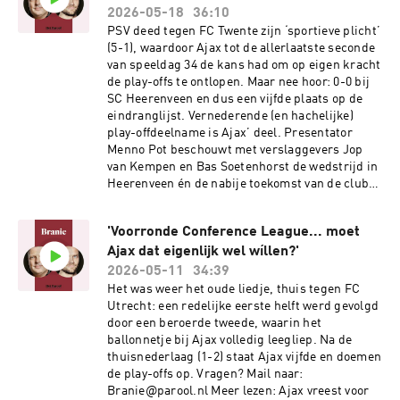
2026-05-18
36:10
PSV deed tegen FC Twente zijn ‘sportieve plicht’
(5-1), waardoor Ajax tot de allerlaatste seconde
van speeldag 34 de kans had om op eigen kracht
de play-offs te ontlopen. Maar nee hoor: 0-0 bij
SC Heerenveen en dus een vijfde plaats op de
eindranglijst. Vernederende (en hachelijke)
play-offdeelname is Ajax’ deel. Presentator
Menno Pot beschouwt met verslaggevers Jop
van Kempen en Bas Soetenhorst de wedstrijd in
Heerenveen én de nabije toekomst van de club.
Vragen? Mail naar: Branie@parool.nl Meer
lezen: Waar Heerenveen fier overeind stond, lag
'Voorronde Conference League... moet
Ajax uitgeteld in het gras: de geest is uit de fles
Ajax dat eigenlijk wel wíllen?'
Knallen of vallen voor Ajax: gaat Cruijff met
tientallen miljoenen of met gat in begroting
2026-05-11
34:39
werken? Onvrede bij scouts Ajax over werkwijze
Het was weer het oude liedje, thuis tegen FC
Jordi Cruijff en Joel Lara Gemaakt
Utrecht: een redelijke eerste helft werd gevolgd
door:Presentator: Menno PotAnalist: Jop van
door een beroerde tweede, waarin het
Kempen en Bas SoetenhorstMontage: Laura
ballonnetje bij Ajax volledig leegliep. Na de
HiskenProductie: Verena VerhoevenMuziek:
thuisnederlaag (1-2) staat Ajax vijfde en doemen
Kloaq Audio DesignSee
de play-offs op. Vragen? Mail naar:
omnystudio.com/listener for privacy
Branie@parool.nl Meer lezen: Ajax vreest voor