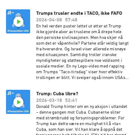
folk. Hvordan går det nå, Kjetil? Vi snakker også
om konspirasjonsteorier, en ny ballsal, Jimmy
Trumps trusler endte i TACO, ikke FAFO
Kimmel og hvordan Iran-krigen kan koste
2026-04-08
57:48
Trump et flertall i Senatet. Med kommentator
Christina Pletten, korrespondent Kjetil
En hel verden puster lettet ut etter at Trump
Hanssen og programleder Kristoffer
ikke gjorde alvor av truslene om å drepe hele
Rønneberg. Produsent: Peter Daatland. Foto:
den persiske sivilisasjonen. Men hva skjer nå
AP Photo/Julia Demaree Nikhinson
som det er våpenhvile? Partene står veldig langt
fra hverandre. Og Israel viser allerede misnøye
med situasjonen. Samtidig troller iranske
myndigheter og støttespillere noe voldsomt i
sosiale medier. En ny Lego-video med rapping
om Trumps "Taco-tirsdag" viser hvor effektiv
trollingen er blitt. Vi sveiper også innom USAs
innblanding i Ungarn-valget og et
oppsiktsvekkende valgresultat i delstaten
Trump: Cuba libre?
Georgia. Og! Kan man virkelig teleportere til et
2026-03-18
52:41
Waffle House? Med kommentator Christina
Pletten, korrespondent Kjetil Hanssen og
Donald Trump hinter om en ny aksjon i utlandet
programleder Kristoffer Rønneberg. Produsent:
– denne gangen mot Cuba. Cubanerne sliter
Peter Daatland. Foto: Jonathan Ernst / Reuters
med strømbrudd og forsyningsproblemer. For
Trump kan dette være en mulighet til å «ta»
Cuba, som han sier. Vil han klare å oppnå det