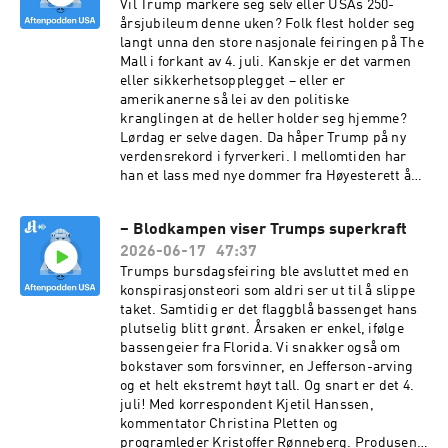
Vil Trump markere seg selv eller USAs 250-
årsjubileum denne uken? Folk flest holder seg
langt unna den store nasjonale feiringen på The
Mall i forkant av 4. juli. Kanskje er det varmen
eller sikkerhetsopplegget – eller er
amerikanerne så lei av den politiske
kranglingen at de heller holder seg hjemme?
Lørdag er selve dagen. Da håper Trump på ny
verdensrekord i fyrverkeri. I mellomtiden har
han et lass med nye dommer fra Høyesterett å
tenke på. Noen av dem kan han glede seg over,
mens andre ble en skikkelig nedtur. Nå må han
– Blodkampen viser Trumps superkraft
også betale 5 millioner dollar etter å ha
2026-06-17
47:37
forgrepet seg på forfatteren E. Jean Carroll i
1996. Vi tar også en prat om J.D. Vance, som har
Trumps bursdagsfeiring ble avsluttet med en
noen nye tanker om Nixon og Watergate-
konspirasjonsteori som aldri ser ut til å slippe
skandalen. Med kommentator Rakel Haugen
taket. Samtidig er det flaggblå bassenget hans
Strand, korrespondent Kjetil Hanssen og
plutselig blitt grønt. Årsaken er enkel, ifølge
programleder Kristoffer Rønneberg. Produsent:
bassengeier fra Florida. Vi snakker også om
David Vekony. Foto: AP Photo/Mariam Zuhaib.
bokstaver som forsvinner, en Jefferson-arving
og et helt ekstremt høyt tall. Og snart er det 4.
juli! Med korrespondent Kjetil Hanssen,
kommentator Christina Pletten og
programleder Kristoffer Rønneberg. Produsent: