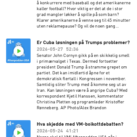
å konkurrere med baseball og det amerikanerne
kaller football? Hvor viktig er det at de i stor
grad mangler løkker å spille på som barn?
Klarer amerikanerne å venne seg til 45 minutter
uten reklamepause? Og vil de noen gang
akseptere at sporten ikke heter soccer? Vi
stiller både store og små spørsmål i denne
Er Cuba løsningen på Trumps problemer?
tredje episoden i VM-serien vår. Med
2026-05-27
52:36
kommentatorene Christina Pletten og Daniel
Røed-Johansen, eks-fotballproff Ola Kamara og
Senator John Cornyn gikk på en skikkelig smell
programleder Kristoffer Rønneberg. Produsent:
i primærvalget i Texas. Dermed fortsetter
Peter Daatland
president Donald Trump å stramme grepet om
partiet. Det kan imidlertid åpne for et
demokratisk flertall i Kongressen i november.
Samtidig sliter Trump med å komme seg ut av
Iran. Kan løsningen være å angripe Cuba? Med
korrespondent Kjetil Hanssen, kommentator
Christina Pletten og programleder Kristoffer
Rønneberg. AP Photo/Alex Brandon
Hva skjedde med VM-boikottdebatten?
2026-05-24
41:21