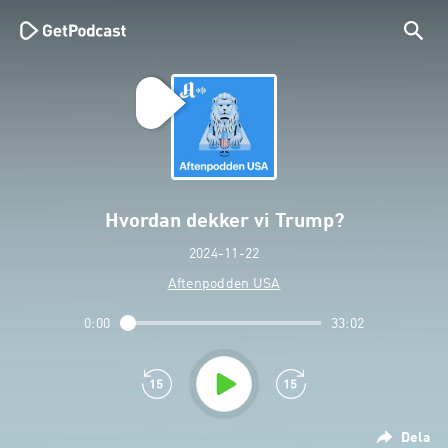
Hvordan dekker vi Trump?
2024-11-22
Aftenpodden USA
0:00
33:02
Dela