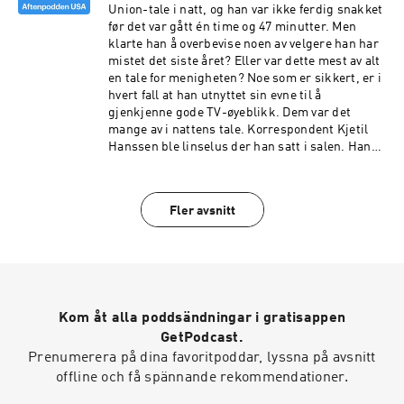
Union-tale i natt, og han var ikke ferdig snakket
før det var gått én time og 47 minutter. Men
klarte han å overbevise noen av velgere han har
mistet det siste året? Eller var dette mest av alt
en tale for menigheten? Noe som er sikkert, er i
hvert fall at han utnyttet sin evne til å
gjenkjenne gode TV-øyeblikk. Dem var det
mange av i nattens tale. Korrespondent Kjetil
Hanssen ble linselus der han satt i salen. Han
diskuterer talen med programleder Kristoffer
Rønneberg. Produsent: Peter Daatland. Foto:
Kenny Holston / New York Times
Fler avsnitt
Kom åt alla poddsändningar i gratisappen
GetPodcast.
Prenumerera på dina favoritpoddar, lyssna på avsnitt
offline och få spännande rekommendationer.