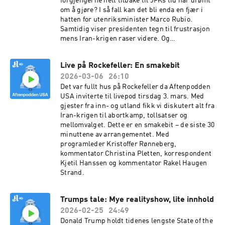
forgjengerne helt tilbake til JFKs tid har drømt
om å gjøre? I så fall kan det bli enda en fjær i
hatten for utenriksminister Marco Rubio.
Samtidig viser presidenten tegn til frustrasjon
mens Iran-krigen raser videre. Og
amerikanerne står i lange køer på flyplassen
mens Trump insisterer på en valglov han trolig
Live på Rockefeller: En smakebit
aldri vil få. Med kommentator Christina Pletten,
2026-03-06
26:10
korrespondent Kjetil Hanssen og programleder
Kristoffer Rønneberg. Produsent: Peter
Det var fullt hus på Rockefeller da Aftenpodden
Daatland. Montasje: Alberto Korda, Public
USA inviterte til livepod tirsdag 3. mars. Med
domain via Wikimedia Commons og Stein
gjester fra inn- og utland fikk vi diskutert alt fra
Bjørge, Aftenposten
Iran-krigen til abortkamp, tollsatser og
mellomvalget. Dette er en smakebit – de siste 30
minuttene av arrangementet. Med
programleder Kristoffer Rønneberg,
kommentator Christina Pletten, korrespondent
Kjetil Hanssen og kommentator Rakel Haugen
Strand.
Trumps tale: Mye realityshow, lite innhold
2026-02-25
24:49
Donald Trump holdt tidenes lengste State of the