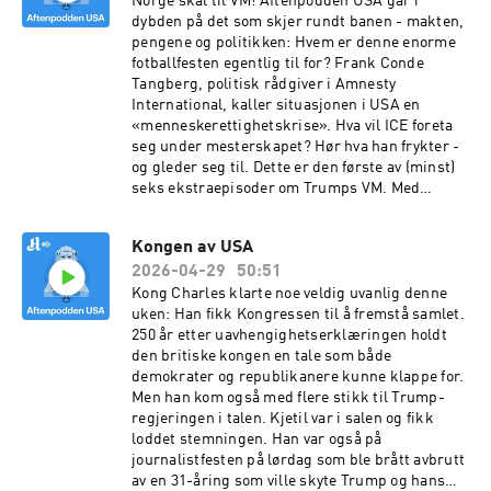
Norge skal til VM! Aftenpodden USA går i
dybden på det som skjer rundt banen - makten,
pengene og politikken: Hvem er denne enorme
fotballfesten egentlig til for? Frank Conde
Tangberg, politisk rådgiver i Amnesty
International, kaller situasjonen i USA en
«menneskerettighetskrise». Hva vil ICE foreta
seg under mesterskapet? Hør hva han frykter -
og gleder seg til. Dette er den første av (minst)
seks ekstraepisoder om Trumps VM. Med
kommentatorene Christina Pletten og Daniel
Røed-Johansen, Frank Conde Tangberg fra
Kongen av USA
Amnesty og programleder Kristoffer
2026-04-29
50:51
Rønneberg. Produsent: Peter Daatland. Foto:
Evan Vucci/AP Photo. Grafikk: Christen
Kong Charles klarte noe veldig uvanlig denne
Pedersen
uken: Han fikk Kongressen til å fremstå samlet.
250 år etter uavhengighetserklæringen holdt
den britiske kongen en tale som både
demokrater og republikanere kunne klappe for.
Men han kom også med flere stikk til Trump-
regjeringen i talen. Kjetil var i salen og fikk
loddet stemningen. Han var også på
journalistfesten på lørdag som ble brått avbrutt
av en 31-åring som ville skyte Trump og hans