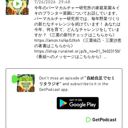
7/26/2026
29:48
https://permaculture-lab.com/ ●三栗祐己
Instagram:
今年のパーマカルチャー研究所の家庭菜園＆イ
https://www.instagram.com/minimal_papa ●三
キのプランター菜園についてお話しています。
栗祐己X: https://x.com/PermacultureLab ●パー
パーマカルチャー研究所では、毎年野菜づくり
マカルチャー研究所
の新たなチャレンジを続けています！ あなたは
Facebook:https://www.facebook.com/permacult
今年、何を育て、どんなチャレンジをしていま
urelaboratory ●パーマカルチャー研究所
すか？ 《三栗の新刊チェックはこちらから》
YouTube:
https://amzn.to/4pOJXoh 《三栗祐己・三栗沙恵
https://www.youtube.com/channel/UC8uYYaAG
の著書はこちらから》
mtKkQQrnyelLsSwCopyright © 2026 OTO-KOE
https://shop.ruralnet.or.jp/b_no=01_54023150/
All Rights Reserved.
《番組へのメッセージはこちらから》
https://permaculture-life2.com/p/r/oCg7BjMM
●パーマカルチャー研究所HP:
https://permaculture-lab.com/ ●三栗祐己
Don't miss an episode of
“
自給自足でセミ
Instagram:
https://www.instagram.com/minimal_papa ●三
リタラジオ
”
and subscribe to it in the
栗祐己X: https://x.com/PermacultureLab ●パー
GetPodcast app.
マカルチャー研究所
Facebook:https://www.facebook.com/permacult
urelaboratory ●パーマカルチャー研究所
YouTube:
https://www.youtube.com/channel/UC8uYYaAG
mtKkQQrnyelLsSwCopyright © 2026 OTO-KOE
All Rights Reserved.