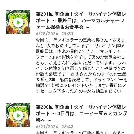
《三栗祐己・三栗沙恵の著書はこちらから》
https://shop.ruralnet.or.jp/b_no=01_54023150/
第201回 初企画！タイ・サハイナン体験レ
《番組へのメッセージはこちらから》
ポート ～ 最終日は、パーマカルチャーフ
https://permaculture-life2.com/p/r/oCg7BjMM
●パーマカルチャー研究所HP:
ァーム探検＆お食事会 ～
https://permaculture-lab.com/ ●三栗祐己
6/28/2026
29:31
Instagram:
今回も、準レギュラーの三栗の奥さん・さえさ
https://www.instagram.com/minimal_papa ●三
んと3人でお送りしています。 サハイナン体験
栗祐己X: https://x.com/PermacultureLab ●パー
最終日は、本来の目的だったパーマカルチャー
マカルチャー研究所
ファーム内の探検を☆そして夜のお食事会のこ
Facebook:https://www.facebook.com/permacult
とも、さえさんにお話いただいています。 サハ
urelaboratory ●パーマカルチャー研究所
イナン体験を初企画して感じたことや気づきの
YouTube:
お話も必聴です！ さえさんからのタイのお土産
https://www.youtube.com/channel/UC8uYYaAG
＆番組200回配信を記念して、ドライマンゴーを
mtKkQQrnyelLsSwCopyright © 2026 OTO-KOE
抽選で1名様にプレゼントいたします♪ 番組にメ
All Rights Reserved.
ッセージを下さった方の中から抽選させていた
だきますので、ご希望の方は下記のメッセージ
リンクからお送りください。 たくさんのメッセ
第200回 初企画！タイ・サハイナン体験レ
ージ、お待ちしています！ 《さえさんのブログ
ポート ～ 3日目は、コーヒー豆＆ミカン収
はこちらから》 https://permaculture-
lab.com/2026/04/10/thai-taiken-4/
穫へ ～
https://permaculture-lab.com/2026/04/11/thai-
6/21/2026
26:43
taiken-5/#7 《三栗の新刊チェックはこちらか
今回も、準レギュラーの三栗の奥さん・さえさ