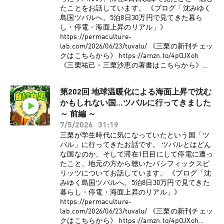
●パーマカルチャー研究所HP:
たことをお話しています。 《ブログ「沈みゆく
https://permaculture-lab.com/ ●三栗祐己
島国ツバルへ。5泊8日30万円で見てきた暮ら
Instagram:
し・停電・海面上昇のリアル」》
https://www.instagram.com/minimal_papa ●三
https://permaculture-
栗祐己X: https://x.com/PermacultureLab ●パー
lab.com/2026/06/23/tuvalu/ 《三栗の新刊チェッ
マカルチャー研究所
クはこちらから》 https://amzn.to/4pOJXoh
Facebook:https://www.facebook.com/permacult
《三栗祐己・三栗沙恵の著書はこちらから》
urelaboratory ●パーマカルチャー研究所
https://shop.ruralnet.or.jp/b_no=01_54023150/
YouTube:
《番組へのメッセージはこちらから》
https://www.youtube.com/channel/UC8uYYaAG
第202回 地球温暖化による海面上昇で沈む
https://permaculture-life2.com/p/r/oCg7BjMM
mtKkQQrnyelLsSwCopyright © 2026 OTO-KOE
かもしれない国…ツバルに行ってきました
●パーマカルチャー研究所HP:
All Rights Reserved.
https://permaculture-lab.com/ ●三栗祐己
～ 前編 ～
Instagram:
7/5/2026
31:19
https://www.instagram.com/minimal_papa ●三
三栗が学生時代に気になっていたという国「ツ
栗祐己X: https://x.com/PermacultureLab ●パー
バル」に行ってきたお話です。 ツバルとはどん
マカルチャー研究所
な国なのか、そして滞在1日目にして停電に遭っ
Facebook:https://www.facebook.com/permacult
たこと、地元の方から聴いたパシフィックスピ
urelaboratory ●パーマカルチャー研究所
リッツについてお話しています。 《ブログ「沈
YouTube:
みゆく島国ツバルへ。5泊8日30万円で見てきた
https://www.youtube.com/channel/UC8uYYaAG
暮らし・停電・海面上昇のリアル」》
mtKkQQrnyelLsSwCopyright © 2026 OTO-KOE
https://permaculture-
All Rights Reserved.
lab.com/2026/06/23/tuvalu/ 《三栗の新刊チェッ
クはこちらから》 https://amzn.to/4pOJXoh