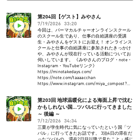
第204回【ゲスト】みやさん
7/19/2026
33:20
今回は、パーマカルチャーオンラインスクール
のスクール生であり、仕事の自給講座の受講
生・みやさんをゲストにお迎え！ オンラインス
クールと仕事の自給講座に参加されたきっかけ
や、みやさんが現在行っている活動についてお
伺いしています。 《みやさんのブログ・note・
Instagram・YouTubeリンク》
https://minotakedays.com/
https://note.com/taaaacchan
https://www.instagram.com/miya_compost?
igsh=MWdlMDh0a24ycDY1Ng%3D%3D&utm_so
urce=qr
第203回 地球温暖化による海面上昇で沈む
https://youtube.com/@tacchan_fishing?
かもしれない国…ツバルに行ってきました
si=A0A97QQ2QOzcCSD5 《三栗の新刊チェック
はこちらから》 https://amzn.to/4pOJXoh 《三
～ 後編 ～
栗祐己・三栗沙恵の著書はこちらから》
7/12/2026
34:34
https://shop.ruralnet.or.jp/b_no=01_54023150/
三栗が学生時代に気になっていたという国「ツ
《番組へのメッセージはこちらから》
バル」に行ってきたお話です。 3泊4日の滞在だ
https://permaculture-life2.com/p/r/oCg7BjMM
ったツバルの、滞在2日目以降で見たこと・感じ