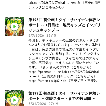
urelaboratory ●パーマカルチャー研究所
lab.com/2026/04/07/thai-taiken-2/ 《三栗の新刊
YouTube:
チェックはこちらから》
https://www.youtube.com/channel/UC8uYYaAG
https://amzn.to/4pOJXoh 《三栗祐己・三栗沙恵
mtKkQQrnyelLsSwCopyright © 2026 OTO-KOE
の著書はこちらから》
All Rights Reserved.
第198回 初企画！タイ・サハイナン体験レ
https://shop.ruralnet.or.jp/b_no=01_54023150/
ポート ～ 1日目は、地元キッズとイングリ
《番組へのメッセージはこちらから》
https://permaculture-life2.com/p/r/oCg7BjMM
ッシュキャンプ ～
●パーマカルチャー研究所HP:
6/7/2026
26:15
https://permaculture-lab.com/ ●三栗祐己
今回も、準レギュラーの三栗の奥さん・さえさ
Instagram:
んと3人でお送りしています。 サハイナン体験1
https://www.instagram.com/minimal_papa ●三
日目は、突然の流れで地元の小学生とイングリ
栗祐己X: https://x.com/PermacultureLab ●パー
ッシュキャンプに参加することに！ イングリッ
マカルチャー研究所
シュキャンプの内容と、タイならではの大らか
Facebook:https://www.facebook.com/permacult
で緩い雰囲気を、さえさんにお話いただいてい
urelaboratory ●パーマカルチャー研究所
ます。 《さえさんのブログはこちらから》
YouTube:
https://permaculture-lab.com/2026/04/03/thai-
https://www.youtube.com/channel/UC8uYYaAG
taiken/ 《三栗の新刊チェックはこちらから》
mtKkQQrnyelLsSwCopyright © 2026 OTO-KOE
https://amzn.to/4pOJXoh 《三栗祐己・三栗沙恵
All Rights Reserved.
の著書はこちらから》
https://shop.ruralnet.or.jp/b_no=01_54023150/
第197回 初企画！タイ・サハイナン体験レ
《番組へのメッセージはこちらから》
ポート ～ 体験スタートまでの数日間 ～
https://permaculture-life2.com/p/r/oCg7BjMM
●パーマカルチャー研究所HP:
5/31/2026
27:19