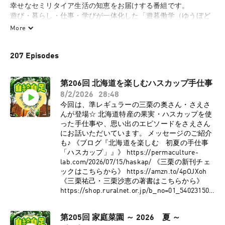
幸せなセミリタイア生活の知恵をお届けする番組です。

遊び・暮らし・仕事・学びが一体化した「遊暮働学（ゆうぼど
うがく）」のライフスタイルで、人間関係・時間・お金の縛り
More
から解放された、穏やかで心地良い暮らし方をお伝えしていま
す。

207 Episodes
パーマカルチャー研究所HP：https://permaculture-lab.com/
第206回 北海道を楽しむハスカップ手仕事
8/2/2026
28:48
今回は、準レギュラーの三栗の奥さん・さえさ
んが登場☆ 北海道特産の果実・ハスカップを使
った手仕事や、思い出のエピソードをさえさん
にお話いただいています。 メッセージのご紹介
も♪ 《ブログ『北海道を楽しむ 初夏の手仕事
「ハスカップ」』》 https://permaculture-
lab.com/2026/07/15/haskap/ 《三栗の新刊チェ
ックはこちらから》 https://amzn.to/4pOJXoh
《三栗祐己・三栗沙恵の著書はこちらから》
https://shop.ruralnet.or.jp/b_no=01_54023150/
《番組へのメッセージはこちらから》
https://permaculture-life2.com/p/r/oCg7BjMM
第205回 家庭菜園 ～ 2026 夏 ～
●パーマカルチャー研究所HP: