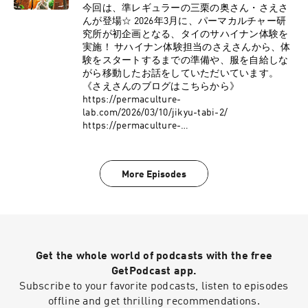
https://permaculture-lab.com/ ●三栗祐己
今回は、準レギュラーの三栗の奥さん・さえさ
Instagram:
んが登場☆ 2026年3月に、パーマカルチャー研
https://www.instagram.com/minimal_papa ●三
究所が初企画となる、タイのサハイナン体験を
栗祐己X: https://x.com/PermacultureLab ●パー
実施！ サハイナン体験担当のさえさんから、体
マカルチャー研究所
験をスタートするまでの準備や、服を自給しな
Facebook:https://www.facebook.com/permacult
がら移動したお話をしていただいています。
urelaboratory ●パーマカルチャー研究所
《さえさんのブログはこちらから》
YouTube:
https://permaculture-
https://www.youtube.com/channel/UC8uYYaAG
lab.com/2026/03/10/jikyu-tabi-2/
mtKkQQrnyelLsSwCopyright © 2026 OTO-KOE
https://permaculture-
All Rights Reserved.
lab.com/2026/03/12/tenuifuku/
https://permaculture-
lab.com/2026/03/15/jikyu-tabi2/ 《三栗の新刊チ
More Episodes
ェックはこちらから》 https://amzn.to/4pOJXoh
《三栗祐己・三栗沙恵の著書はこちらから》
https://shop.ruralnet.or.jp/b_no=01_54023150/
《番組へのメッセージはこちらから》
https://permaculture-life2.com/p/r/oCg7BjMM
●パーマカルチャー研究所HP:
Get the whole world of podcasts with the free
https://permaculture-lab.com/ ●三栗祐己
Instagram:
GetPodcast app.
https://www.instagram.com/minimal_papa ●三
Subscribe to your favorite podcasts, listen to episodes
栗祐己X: https://x.com/PermacultureLab ●パー
offline and get thrilling recommendations.