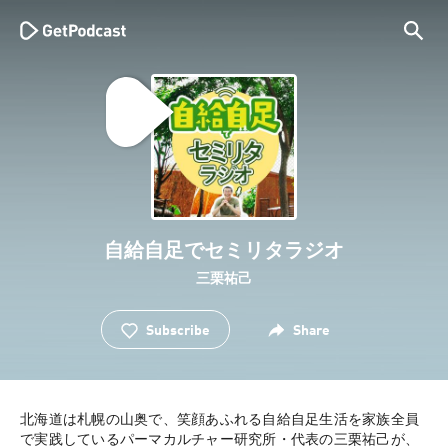
自給自足でセミリタラジオ
三栗祐己
Subscribe
Share
北海道は札幌の山奥で、笑顔あふれる自給自足生活を家族全員
で実践しているパーマカルチャー研究所・代表の三栗祐己が、