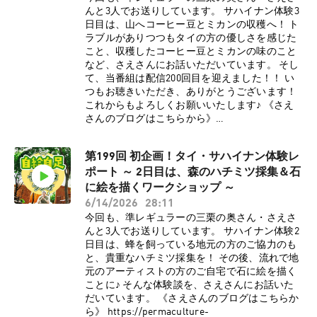
ら》 https://amzn.to/4pOJXoh 《三栗祐己・三
んと3人でお送りしています。 サハイナン体験3
栗沙恵の著書はこちらから》
日目は、山へコーヒー豆とミカンの収穫へ！ ト
https://shop.ruralnet.or.jp/b_no=01_54023150/
ラブルがありつつもタイの方の優しさを感じた
《番組へのメッセージはこちらから》
こと、収穫したコーヒー豆とミカンの味のこと
https://permaculture-life2.com/p/r/oCg7BjMM
など、さえさんにお話いただいています。 そし
●パーマカルチャー研究所HP:
て、当番組は配信200回目を迎えました！！ い
https://permaculture-lab.com/ ●三栗祐己
つもお聴きいただき、ありがとうございます！
Instagram:
これからもよろしくお願いいたします♪ 《さえ
https://www.instagram.com/minimal_papa ●三
さんのブログはこちらから》
栗祐己X: https://x.com/PermacultureLab ●パー
https://permaculture-lab.com/2026/04/08/thai-
マカルチャー研究所
taiken-3/ 《三栗の新刊チェックはこちらから》
Facebook:https://www.facebook.com/permacult
第199回 初企画！タイ・サハイナン体験レ
https://amzn.to/4pOJXoh 《三栗祐己・三栗沙恵
urelaboratory ●パーマカルチャー研究所
ポート ～ 2日目は、森のハチミツ採集＆石
の著書はこちらから》
YouTube:
https://shop.ruralnet.or.jp/b_no=01_54023150/
に絵を描くワークショップ ～
https://www.youtube.com/channel/UC8uYYaAG
《番組へのメッセージはこちらから》
6/14/2026
28:11
mtKkQQrnyelLsSwCopyright © 2026 OTO-KOE
https://permaculture-life2.com/p/r/oCg7BjMM
今回も、準レギュラーの三栗の奥さん・さえさ
All Rights Reserved.
●パーマカルチャー研究所HP:
んと3人でお送りしています。 サハイナン体験2
https://permaculture-lab.com/ ●三栗祐己
日目は、蜂を飼っている地元の方のご協力のも
Instagram:
と、貴重なハチミツ採集を！ その後、流れで地
https://www.instagram.com/minimal_papa ●三
元のアーティストの方のご自宅で石に絵を描く
栗祐己X: https://x.com/PermacultureLab ●パー
ことに♪ そんな体験談を、さえさんにお話いた
マカルチャー研究所
だいています。 《さえさんのブログはこちらか
Facebook:https://www.facebook.com/permacult
ら》 https://permaculture-