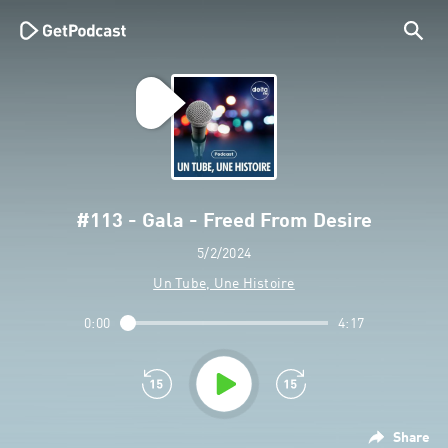
#113 - Gala - Freed From Desire
5/2/2024
Un Tube, Une Histoire
0:00
4:17
Share