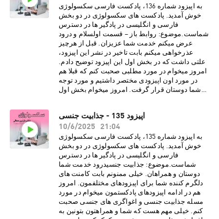
مارا نسبت به کینکی بودن نوع رابطه ای تغییر
به اپیزود شماره 136، پادکست فارسی سکسولوژی
دهد· ریشه های کینک های جنسی در
خوش آمدید. پادکست های سکسولوژی در دو بخش
افراد· تفاوت میان فتیش و کینک در
فارسی و انگلیسی در پادگیر ها در دسترس
چیست· لزوم داشتن رضایت مشتاقانه از پارتنر
شماست.موضوع: روابط باز – قسمت اولسلام و درود
برای انجام کینک و رفتار های جنسیدرباره دکتر نازنین
عرض میکنم خدمت شما عزیزان. قبل از هرچیز
معالیدکتر نازنین معالی، روانشناس بالینی و
عذرخواهی میکنم بابت تاخیر در نشر این اپیزود،
پژوهشگر روابط جنسی، دارای بورد فوق تخصصی در
علتی داشت که در بخش اول این اپیزود توضیح دادم.
بیمارستان کایزر هستند. هم اکنون مطب ایشان در
امروز میخوام در مورد مطلبی صحبت کنم که قبلا هم
شهر لس آنجلس به صورت ویدیو تراپی، پذیرای
در مورد اون اپیزودی مختصر داشتیم و مورد توجه
درمان مدد جویان می باشد. دکتر معالی با مطالعات و
شما دوستان قرار گرفت. امروز میخوام بخش اول
تحقیقاتی گسترده در زمینه های گوناگون روانشناسی،
اپیزود سریالی در مورد روابط باز رو با شما عزیزان
فرهنگی و ساختارهای اجتماعی، مشتاقانه در پی نشر
به اشتراک بذارم. از مهمترین موارد این قسمت می
اپیزود 135 - جذابیت جنسی
تجربیات و دانسته های خود از طریق رسانه های
شود به موارد زیر اشاره کرد:· انواع روابط باز چه
21:04
اجتماعی برای عموم مخاطبین فارسی زبان
10/6/2025
تعریف و چه محدودیتی دارد· این گونه روابط
هستند.اسپانسر
برای چه افرادی خوب و برای چه افرادی نا مناسب
به اپیزود شماره 135، پادکست فارسی سکسولوژی
پادکست:https://www.promescent.com/?
است· تفاوت روابط باز نوین با چند همسری در
خوش آمدید. پادکست های سکسولوژی در دو بخش
utm_campaign=sex15_promo&utm_medium=p
سنت اسلام چیست؟· بررسی احساسات مثبت و
فارسی و انگلیسی در پادگیر ها در دسترس
odcast Go HERE to save 15% off your first
منفی زوجین در روابط باز· بررسی تجربیات
شماست.موضوع: جذابیت جنسیدرود خدمت شما
order. سایت انگلیسی پادکست
افرادی که در این گونه روابط بوده انددرباره دکتر
دوستان و همراهان. خیلی ممنونم بابت کامنت های
سکسولوژی:http://www.sexologypodcast.comچ
نازنین معالیدکتر نازنین معالی، روانشناس بالینی و
دلگرم کننده شما برای اپیزودهای مختلفمون. امروز
ک لیست رایگانِ 75 روش برای گرم کردن رابطه
پژوهشگر روابط جنسی، دارای بورد فوق تخصصی در
هم در ادامه اپیزودهای پادکستمون میخوام در مورد
زناشویی:https://zaya.io/z0dvyچک لیست رایگانِ
بیمارستان کایزر هستند. هم اکنون مطب ایشان در
مسله جذابیت جنسی و اغواگری های جنسی صحبت
راهنمایی هایی برای نعوظ
شهر لس آنجلس به صورت ویدیو تراپی، پذیرای
کنم. خیلی مهم هست که شما و همراهتون بتونین به