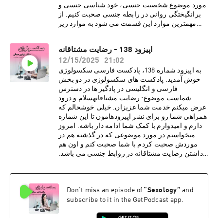
مورد موضوع شخصیت جنسی، خود شناسی جنسی و
برانگیختگی روانی در رابطه جنسی صحبت کنیم. از
مهمترین موارد این قسمت می شود به موارد زیر
اشاره کرد:· خود شناسی جنسی در افزایش
کیفیت رابطه جنسی بسیار موثر است.· شناخت
اپیزود 138 - رضایت مشتاقانه
خود واقعی همراهمان به جذابیت در رابطه جنسی
12/15/2025
21:02
کمک می کند.· ارزش ها و نظام اخلاقی ما می
تواند نگرش ما به انجام فانتزی جنسی را تعیین
به اپیزود شماره 138، پادکست فارسی سکسولوژی
کند.· بررسی شخصیت های جنسی
خوش آمدید. پادکست های سکسولوژی در دو بخش
مختلف· پیچیدگی انسان ها تاثیر بسیاری در نوع
فارسی و انگلیسی در پادگیر ها در دسترس
برانگیختگی روانی جنسی در افراد دارد.درباره دکتر
شماست.موضوع: رضایت مشتاقانهسلام و درود
نازنین معالیدکتر نازنین معالی، روانشناس بالینی و
عرض میکنم خدمت شما عزیزان. خیلی خوشحالم که
پژوهشگر روابط جنسی، دارای بورد فوق تخصصی در
همراهی شما رو برای نشر اپیزودهامون تا این شماره
بیمارستان کایزر هستند. هم اکنون مطب ایشان در
دارم و امیدوارم با کمک شما ادامه دار باشه. امروز
شهر لس آنجلس به صورت ویدیو تراپی، پذیرای
میخواستم در مورد موضوعی که در گذشته هم در
درمان مدد جویان می باشد. دکتر معالی با مطالعات و
موردش صحبت کردم با شما صحبت کنم و اون هم
تحقیقاتی گسترده در زمینه های گوناگون روانشناسی،
داشتن رضایت مشتاقانه در روابط جنسی می باشد.
فرهنگی و ساختارهای اجتماعی، مشتاقانه در پی نشر
از مهمترین موارد این قسمت می شود به موارد زیر
تجربیات و دانسته های خود از طریق رسانه های
اشاره کرد:· مسئله رضایت مشتاقانه مرتبط با
اجتماعی برای عموم مخاطبین فارسی زبان
یک بله و نه گفتن ساده نیست· دادن رضایت
and
”
Sexology
“
Don't miss an episode of
هستند.دوره آموزش
مشتاقانه قرارداد دائمی نیست و هر شخص می تواند
جنسی:https://www.intimacyrewired.comکد
subscribe to it in the GetPodcast app.
در لحظه این رضایت را پس بگیرد· نداشتن
تخفیف Dr. Moaliما را در صفحات اجتماعی دنبال
رضایت حتی در روابط زناشویی هم میتواند نوعی از