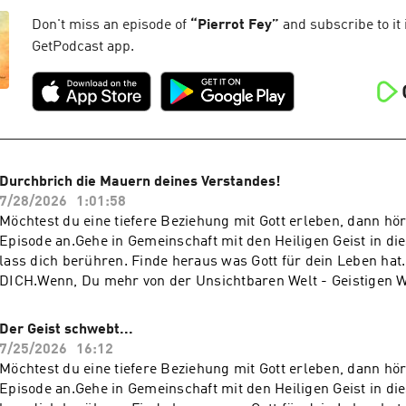
unter der Gebetshotline +49 (0) 6221 - 41 64 590 (deutschspr
YouTube Channel: https://www.youtube.com/@TaubeReisen
Don't miss an episode of
“
Pierrot Fey
”
and subscribe to it 
GetPodcast app.
Durchbrich die Mauern deines Verstandes!
7/28/2026
1:01:58
Möchtest du eine tiefere Beziehung mit Gott erleben, dann hör
Episode an.Gehe in Gemeinschaft mit den Heiligen Geist in d
lass dich berühren. Finde heraus was Gott für dein Leben hat.
DICH.Wenn, Du mehr von der Unsichtbaren Welt - Geistigen We
möchtest und Dein Herz danach schreit oder brennt.Sie solle
und fördern. Lass dich berühren!Du brauchst Gebet oder Hilf
Der Geist schwebt...
unter der Gebetshotline +49 (0) 6221 - 41 64 590 (deutschspr
7/25/2026
16:12
YouTube Channel: https://www.youtube.com/@TaubeReisen
Möchtest du eine tiefere Beziehung mit Gott erleben, dann hör
Episode an.Gehe in Gemeinschaft mit den Heiligen Geist in d