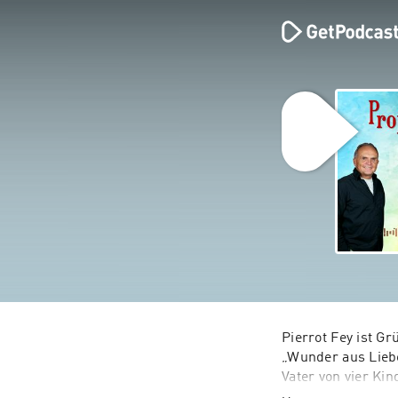
Pierrot Fey ist G
„Wunder aus Liebe
Vater von vier Kind
Pierrot hat einen