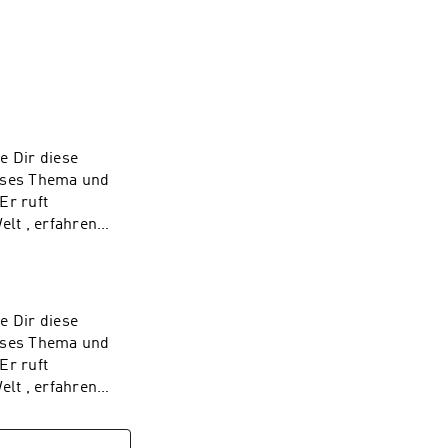
ehr starken 
 Ruf Gottes nach 
n, denen Gottes 
e Dir diese
ieses Thema und
Er ruft
lt , erfahren
n dich schulen
e dann melde dich
achig)Unser
e Dir diese
ieses Thema und
Er ruft
lt , erfahren
n dich schulen
e dann melde dich