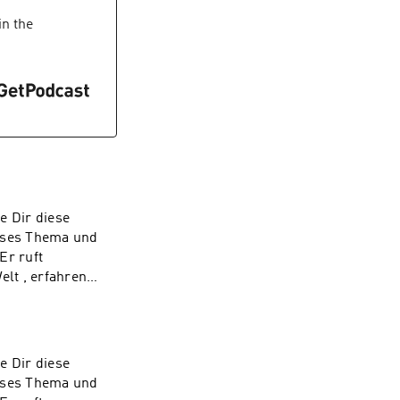
achig)Unser
in the
e Dir diese
ieses Thema und
Er ruft
lt , erfahren
n dich schulen
e dann melde dich
achig)Unser
e Dir diese
ieses Thema und