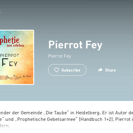
Pierrot Fey
Pierrot Fey
Subscribe
Share
ründer der Gemeinde „Die Taube“ in Heidelberg. Er ist Autor d
“ und „Prophetische Gebetsarmee“ (Handbuch 1+2). Pierrot is
ern.

 ausgeprägten Reisedienst in Deutschland, der Schweiz und Öste