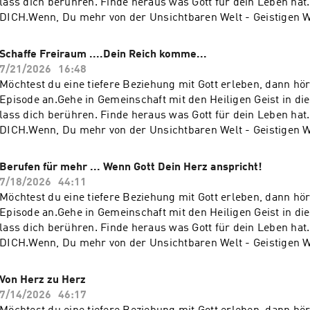
lass dich berühren. Finde heraus was Gott für dein Leben hat.
DICH.Wenn, Du mehr von der Unsichtbaren Welt - Geistigen We
möchtest und Dein Herz danach schreit oder brennt.Sie solle
und fördern. Lass dich berühren!Du brauchst Gebet oder Hilf
Schaffe Freiraum ....Dein Reich komme...
unter der Gebetshotline +49 (0) 6221 - 41 64 590 (deutschspr
7/21/2026
16:48
YouTube Channel: https://www.youtube.com/@TaubeReisen
Möchtest du eine tiefere Beziehung mit Gott erleben, dann hör
Episode an.Gehe in Gemeinschaft mit den Heiligen Geist in d
lass dich berühren. Finde heraus was Gott für dein Leben hat.
DICH.Wenn, Du mehr von der Unsichtbaren Welt - Geistigen We
möchtest und Dein Herz danach schreit oder brennt.Sie solle
und fördern. Lass dich berühren!Du brauchst Gebet oder Hilf
Berufen für mehr ... Wenn Gott Dein Herz anspricht!
unter der Gebetshotline +49 (0) 6221 - 41 64 590 (deutschspr
7/18/2026
44:11
YouTube Channel: https://www.youtube.com/@TaubeReisen
Möchtest du eine tiefere Beziehung mit Gott erleben, dann hör
Episode an.Gehe in Gemeinschaft mit den Heiligen Geist in d
lass dich berühren. Finde heraus was Gott für dein Leben hat.
DICH.Wenn, Du mehr von der Unsichtbaren Welt - Geistigen We
möchtest und Dein Herz danach schreit oder brennt.Sie solle
und fördern. Lass dich berühren!Du brauchst Gebet oder Hilf
Von Herz zu Herz
unter der Gebetshotline +49 (0) 6221 - 41 64 590 (deutschspr
7/14/2026
46:17
YouTube Channel: https://www.youtube.com/@TaubeReisen