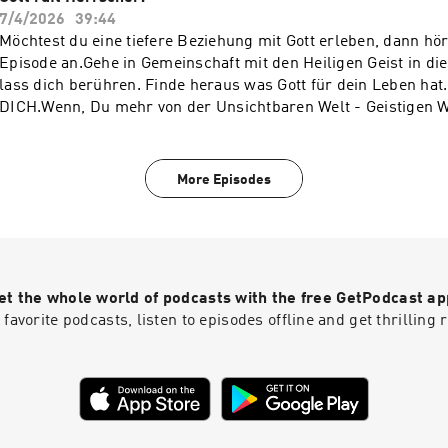
unter der Gebetshotline +49 (0) 6221 - 41 64 590 (deutschspr
7/4/2026
39:44
YouTube Channel: https://www.youtube.com/@TaubeReisen
Möchtest du eine tiefere Beziehung mit Gott erleben, dann hör
Episode an.Gehe in Gemeinschaft mit den Heiligen Geist in d
lass dich berühren. Finde heraus was Gott für dein Leben hat.
DICH.Wenn, Du mehr von der Unsichtbaren Welt - Geistigen We
möchtest und Dein Herz danach schreit oder brennt.Sie solle
und fördern. Lass dich berühren!Du brauchst Gebet oder Hilf
unter der Gebetshotline +49 (0) 6221 - 41 64 590 (deutschspr
More Episodes
YouTube Channel: https://www.youtube.com/@TaubeReisen
et the whole world of podcasts with the free GetPodcast ap
 favorite podcasts, listen to episodes offline and get thrillin