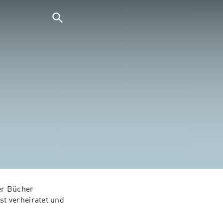
er Bücher 
t verheiratet und 
rreich. Er ist 