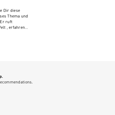
achig)Unser
e Dir diese
ieses Thema und
Er ruft
lt , erfahren
n dich schulen
e dann melde dich
achig)Unser
p.
g recommendations.