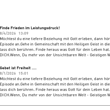
anerkannter Prophet und dient seit über 25 Jahren mit einer s
ungs- und prophetischen Salbung. Seit 2007 brennt in ihm der
ern, der Ruf einer „Gebetsarmee“ – einer Armee von Fürbitter
t die eigenen das Wichtigste sind.
Finde Frieden im Leistungsdruck!
8/4/2026
13:09
Möchtest du eine tiefere Beziehung mit Gott erleben, dann hör
Episode an.Gehe in Gemeinschaft mit den Heiligen Geist in d
lass dich berühren. Finde heraus was Gott für dein Leben hat.
DICH.Wenn, Du mehr von der Unsichtbaren Welt - Geistigen We
möchtest und Dein Herz danach schreit oder brennt.Sie solle
und fördern. Lass dich berühren!Du brauchst Gebet oder Hilf
Gebet ist Freiheit ....
unter der Gebetshotline +49 (0) 6221 - 41 64 590 (deutschspr
8/1/2026
15:01
YouTube Channel: https://www.youtube.com/@TaubeReisen
Möchtest du eine tiefere Beziehung mit Gott erleben, dann hör
Episode an.Gehe in Gemeinschaft mit den Heiligen Geist in d
lass dich berühren. Finde heraus was Gott für dein Leben hat.
DICH.Wenn, Du mehr von der Unsichtbaren Welt - Geistigen We
möchtest und Dein Herz danach schreit oder brennt.Sie solle
und fördern. Lass dich berühren!Du brauchst Gebet oder Hilf