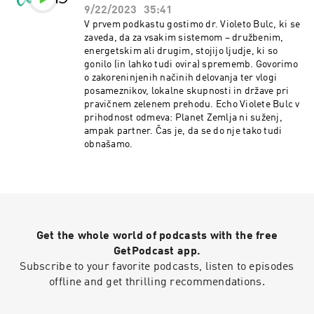
9/22/2023
35:41
V prvem podkastu gostimo dr. Violeto Bulc, ki se
zaveda, da za vsakim sistemom – družbenim,
energetskim ali drugim, stojijo ljudje, ki so
gonilo (in lahko tudi ovira) sprememb. Govorimo
o zakoreninjenih načinih delovanja ter vlogi
posameznikov, lokalne skupnosti in države pri
pravičnem zelenem prehodu. Echo Violete Bulc v
prihodnost odmeva: Planet Zemlja ni suženj,
ampak partner. Čas je, da se do nje tako tudi
obnašamo.
Get the whole world of podcasts with the free
GetPodcast app.
Subscribe to your favorite podcasts, listen to episodes
offline and get thrilling recommendations.