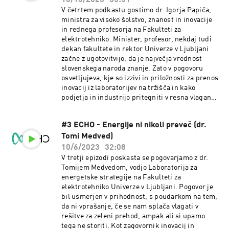
10/13/2023
35:51
V četrtem podkastu gostimo dr. Igorja Papiča,
ministra za visoko šolstvo, znanost in inovacije
in rednega profesorja na Fakulteti za
elektrotehniko. Minister, profesor, nekdaj tudi
dekan fakultete in rektor Univerze v Ljubljani
začne z ugotovitvijo, da je največja vrednost
slovenskega naroda znanje. Zato v pogovoru
osvetljujeva, kje so izzivi in priložnosti za prenos
inovacij iz laboratorijev na tržišča in kako
podjetja in industrijo pritegniti v resna vlaganja
v ukrepe in tehnologije za razogljičenje. Pri tem
pa seveda ne gre mimo vloge vlade inJavne
#3 ECHO - Energije ni nikoli preveč (dr.
agencije za znanstvenoraziskovalno in
Tomi Medved)
inovacijsko dejavnost in drugih institucij pri
tem. Njegov ECHO je bil pravzaprav poziv k
10/6/2023
32:08
drznosti, saj pravi, da so pred nami veliki izzivi
V tretji epizodi poskasta se pogovarjamo z dr.
in z njimi ogromno priložnosti, važno je, da se na
Tomijem Medvedom, vodjo Laboratorija za
njih ne čaka, ampak da se prevzame pobudo, se
energetske strategije na Fakulteti za
znati »obrniti« in upati biti drzen.
elektrotehniko Univerze v Ljubljani. Pogovor je
bil usmerjen v prihodnost, s poudarkom na tem,
da ni vprašanje, če se nam splača vlagati v
rešitve za zeleni prehod, ampak ali si upamo
tega ne storiti. Kot zagovornik inovacij in