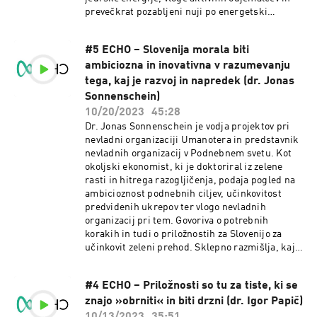
prevečkrat pozabljeni nuji po energetski
učinkovitosti. Gostja izpostavlja, da mora biti
zelen in pravičen prehod z ljudmi in za ljudi in
#5 ECHO – Slovenija morala biti
ko govorimo o pravičnosti in vključenosti, ne
ambiciozna in inovativna v razumevanju
smemo pozabiti na problem energetske
revščine. Njen ECHO v prihodnost je opozorilo,
tega, kaj je razvoj in napredek (dr. Jonas
da smo v tem trenutku na razpotju in da je
Sonnenschein)
potrebno delovati v smeri lepe slike prihodnosti,
10/20/2023
45:28
ki vključuje drugačen model razvoja in upošteva
Dr. Jonas Sonnenschein je vodja projektov pri
omejitve narave.
nevladni organizaciji Umanotera in predstavnik
nevladnih organizacij v Podnebnem svetu. Kot
okoljski ekonomist, ki je doktoriral iz zelene
rasti in hitrega razogljičenja, podaja pogled na
ambicioznost podnebnih ciljev, učinkovitost
predvidenih ukrepov ter vlogo nevladnih
organizacij pri tem. Govoriva o potrebnih
korakih in tudi o priložnostih za Slovenijo za
učinkovit zeleni prehod. Sklepno razmišlja, kaj
bi kot ECHO odmevalo tudi v prihodnosti in
ugotavlja, da bi za dosego tega Slovenija morala
#4 ECHO – Priložnosti so tu za tiste, ki se
biti ambiciozna in inovativna v razumevanju
znajo »obrniti« in biti drzni (dr. Igor Papič)
tega, kaj je razvoj in napredek.