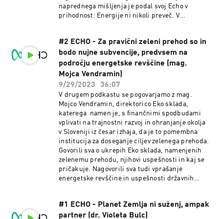
naprednega mišljenja je podal svoj Echo v
prihodnost: Energije ni nikoli preveč. V
podkrepitev njegovega razmišljanja je ravno
med tem snemanjem udarec strele povzročil par
#2 ECHO - Za pravični zeleni prehod so in
sekundni mrk.
bodo nujne subvencije, predvsem na
področju energetske revščine (mag.
Mojca Vendramin)
9/29/2023
36:07
V drugem podkastu se pogovarjamo z mag.
Mojco Vendramin, direktorico Eko sklada,
katerega namen je, s finančnimi spodbudami
vplivati na trajnostni razvoj in ohranjanje okolja
v Sloveniji iz česar izhaja, da je to pomembna
institucija za doseganje ciljev zelenega prehoda.
Govorili sva o ukrepih Eko sklada, namenjenih
zelenemu prehodu, njihovi uspešnosti in kaj se
pričakuje. Nagovorili sva tudi vprašanje
energetske revščine in uspešnosti državnih
politik na področju podnebne nevtralnosti. Njen
Echo v prihodnost pa je bil, da za pravični zeleni
#1 ECHO - Planet Zemlja ni suženj, ampak
prehod so in bodo nujne subvencije, predvsem
partner (dr. Violeta Bulc)
na področju energetske revščine.