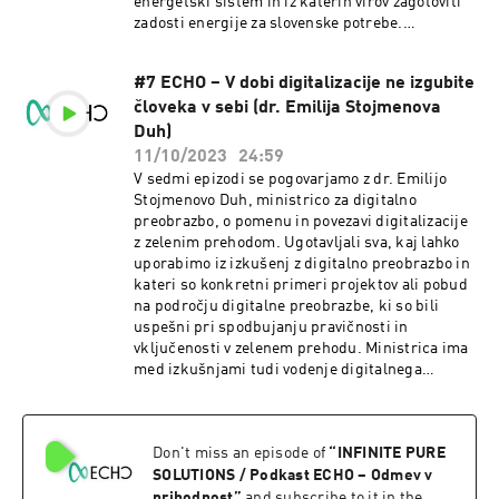
energetski sistem in iz katerih virov zagotoviti
zadosti energije za slovenske potrebe.
Pogovarjava se, kateri so ključni elementi
pravičnega prehoda na nivoju Slovenije, Evrope
#7 ECHO – V dobi digitalizacije ne izgubite
in tudi globalno in tudi o podnebnem dolgu.
človeka v sebi (dr. Emilija Stojmenova
Odzivi Mladih za podnebno pravičnost na zadnji
osnutek Nacionalnega energetskega
Duh)
podnebnega načrta so bili ostri, zanimalo pa nas
11/10/2023
24:59
je, ali imajo tudi konkretne boljše predloge.
V sedmi epizodi se pogovarjamo z dr. Emilijo
Govorila sva tudi, kako mladi širijo in povezujejo
Stojmenovo Duh, ministrico za digitalno
svoja prepričanja, vezana na podnebno
preobrazbo, o pomenu in povezavi digitalizacije
pravičnost in zasledujejo svoje cilje lokalno in
z zelenim prehodom. Ugotavljali sva, kaj lahko
globalno.
uporabimo iz izkušenj z digitalno preobrazbo in
kateri so konkretni primeri projektov ali pobud
na področju digitalne preobrazbe, ki so bili
uspešni pri spodbujanju pravičnosti in
vključenosti v zelenem prehodu. Ministrica ima
med izkušnjami tudi vodenje digitalnega
inovacijskega stičišča 4PDIH, ki je partnerstvo
med Fakulteto za elektrotehniko in Skupnostjo
občin Slovenije in ozavešča o pomenu
Don't miss an episode of
“
INFINITE PURE
digitalizacije ter nudi podporo pri razvoju
digitalnih znanj. Zato sva govorili tudi o
SOLUTIONS / Podkast ECHO – Odmev v
izkušnjah, ki bi bile koristne pri opolnomočenju
prihodnost
”
and subscribe to it in the