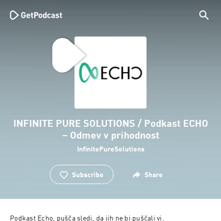
INFINITE PURE SOLUTIONS / Podkast ECHO
– Odmev v prihodnost
InfinitePureSolutions
Subscribe
Share
Podkast Echo, pušča sledi, da jih ne bi puščali vi.
