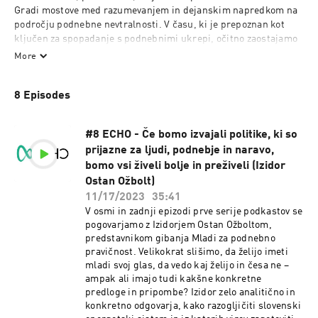
Gradi mostove med razumevanjem in dejanskim napredkom na 
področju podnebne nevtralnosti. V času, ki je prepoznan kot 
ključen za spopadanje s podnebnimi ukrepi, očitno zaostajamo 
pri udejanjanju ukrepov.

More
Echo ugotavlja, ali gre za:

	•	nezaupanje strokovnjakom in političnim ciljem?

8 Episodes
	•	nepozavanje dejstev in možnosti?

	•	nerazumevanje med različnimi deležniki?

	•	Skrb, da bi škodovali poslovnemu uspehu?

#8 ECHO - Če bomo izvajali politike, ki so
Morda je razlog drugje?! 

prijazne za ljudi, podnebje in naravo,
Podkast Echo z zanimivimi gosti odstira neznanke in razbija 
bomo vsi živeli bolje in preživeli (Izidor
mite ter gradi znanje za prihodnost.
Ostan Ožbolt)
11/17/2023
35:41
V osmi in zadnji epizodi prve serije podkastov se
pogovarjamo z Izidorjem Ostan Ožboltom,
predstavnikom gibanja Mladi za podnebno
pravičnost. Velikokrat slišimo, da želijo imeti
mladi svoj glas, da vedo kaj želijo in česa ne –
ampak ali imajo tudi kakšne konkretne
predloge in pripombe? Izidor zelo analitično in
konkretno odgovarja, kako razogljičiti slovenski