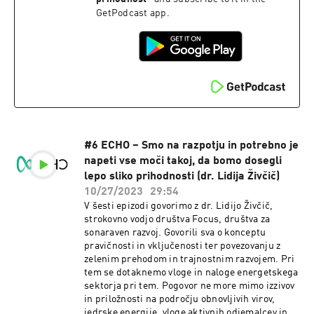
občin za zeleni prehod. Kot prvo predsednico
GetPodcast app.
IEEE »Ženske v inženirstvu Slovenija« smo
ministrico vprašali tudi o vlogi inženirk v
zelenem prehodu.
#6 ECHO – Smo na razpotju in potrebno je
napeti vse moči takoj, da bomo dosegli
lepo sliko prihodnosti (dr. Lidija Živčič)
10/27/2023
29:54
V šesti epizodi govorimo z dr. Lidijo Živčič,
strokovno vodjo društva Focus, društva za
sonaraven razvoj. Govorili sva o konceptu
pravičnosti in vključenosti ter povezovanju z
zelenim prehodom in trajnostnim razvojem. Pri
tem se dotaknemo vloge in naloge energetskega
sektorja pri tem. Pogovor ne more mimo izzivov
in priložnosti na področju obnovljivih virov,
jedrske energije, vloge aktivnih odjemalcev in