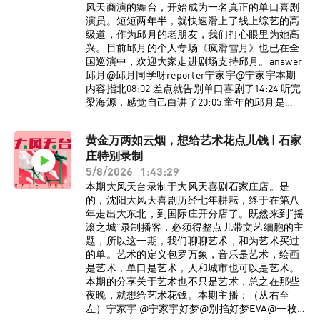
听友群，请添加vx：dafengtiantai，回复“大风天
风天商演的舞台，开始成为一名真正的单口喜剧
台”，即可入群。了解更多大风天台节目台前幕
演员。短短两年半，就快速滑上了线上综艺的高
后、现场花絮，请关注小红书官方账号@大风天
级道，作为邱月的老朋友，我们打心眼里为她高
台！
兴。目前邱月的个人专场《疯滑雪月》也已在全
国巡演中，欢迎大家走进剧场支持邱月。answer
邱月@邱月同学呀reporter宁家宇@宁家宇本期
内容指北08:02 差点就告别单口喜剧了14:24 听完
梁海源，感觉自己白讲了20:05 童年的邱月是
个“侠女”35:28 学完单口喜剧发现还是得上班
38:07 05超女参赛往事49:55 “单口喜剧白月
黄金万两如云烟，想给艺术花点儿钱 | 石家
光”BGM《不属于地球上的》江楠江楠_监制：宁
庄特别录制
家宇 大孟妮制作：陈誉灵如想进入大风天台播客
听友群，请添加vx：dafengtiantai，回复“大风天
5/8/2026
1:43:29
台”，即可入群。了解更多大风天台节目台前幕
本期大风天台录制于大风天喜剧石家庄店。是
后、现场花絮，请关注小红书官方账号@大风天
的，沈阳大风天喜剧历经七年耕耘，终于在第八
台！
年走出大东北，到国际庄开分店了。既然来到“摇
滚之城”录制播客，必须得整点儿带文艺细胞的主
题，所以这一期，我们聊聊艺术，和为艺术买过
的单。艺术的定义包罗万象，音乐是艺术，绘画
是艺术，单口是艺术，人和城市也可以是艺术。
本期的分享关于艺术也不只是艺术，总之在那些
夜晚，就想给艺术花钱。本期主播：（从右至
左）宁家宇 @宁家宇好梦@别掐好梦EVA@一枚E