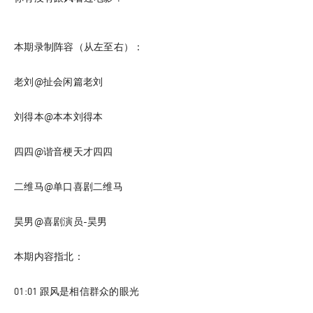
本期录制阵容（从左至右）：
老刘@扯会闲篇老刘
刘得本@本本刘得本
四四@谐音梗天才四四
二维马@单口喜剧二维马
昊男@喜剧演员-昊男
本期内容指北：
01:01
 跟风是相信群众的眼光