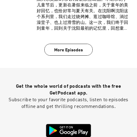
儿童节后，更新在暑假来临之前，关于童年的美
好回忆，也恰好常与夏天有关。在沈阳啊沈阳这
个系列里，我们走过烧烤摊、逛过咖啡馆、淌过
澡堂子、也上过滑雪的山。这一次，我们终于回
到童年，回到关于沈阳最初的记忆里，回想童年
的味道，拾起记忆里的馋。本期录制主题：沈阳
啊沈阳 我的童年零食。本期主播：（从左至右）
宁家宇 @宁家宇衣云鹤@衣云鹤马尚@马尚-小提
More Episodes
琴「小红书」杨大美@杨大美本期美味指北（以
下配图来自网络）：10:18 北京果脯10:28 可乐糖
13:20 兵卒一口脆14:02 唐僧肉、吸吸乐16:14 乳
冰酸奶、爽乐、双鹿、宏宝莱沙皇枣、美登高、
德氏小人雪糕17:20 眼宝牌羊肝羹22:35 亲亲虾条
28:56 105雪糕34:30 和路雪千层雪35:50 小浣熊方
Get the whole world of podcasts with the free
便面（意大利红烩味）45:00 爆米花、水枪饮料
52:28 冰糕55:40 乐事锅包肉味薯片56:30 秀逗
GetPodcast app.
59:20 涮豆皮儿、炸鸡柳60:40 小淘气、天下第一
Subscribe to your favorite podcasts, listen to episodes
梅、肯德基、甘草杏*天下第一梅和肯德基没找着
offline and get thrilling recommendations.
图，求助网友63:14 北一经街炸串的炸油梭子
64:38 文化路草莓酱炸豆干*对不起，也没图66:22
手摇黄豆面年糕、蜂蜜奶油小蛋糕68:15 上园麻辣
串、老北市炸串、奇多粟米棒73:00 橘子瓣软糖、
高乐高、皇姑雪糕78:00 丹东王军炸串81:50 营养