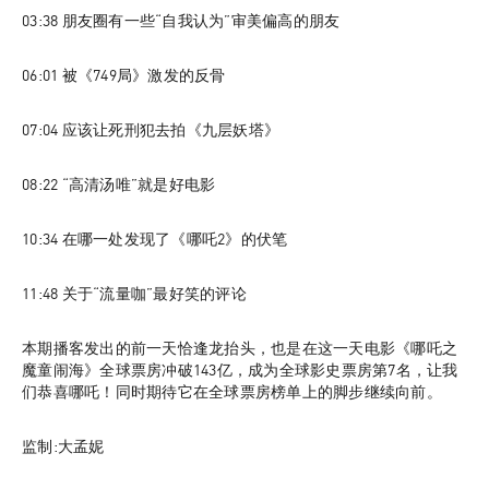
03:38
 朋友圈有一些“自我认为”审美偏高的朋友
06:01
 被《749局》激发的反骨
07:04
 应该让死刑犯去拍《九层妖塔》
08:22
 “高清汤唯”就是好电影
10:34
 在哪一处发现了《哪吒2》的伏笔
11:48
 关于“流量咖”最好笑的评论
本期播客发出的前一天恰逢龙抬头，也是在这一天电影《哪吒之
魔童闹海》全球票房冲破143亿，成为全球影史票房第7名，让我
们恭喜哪吒！同时期待它在全球票房榜单上的脚步继续向前。
监制:大孟妮