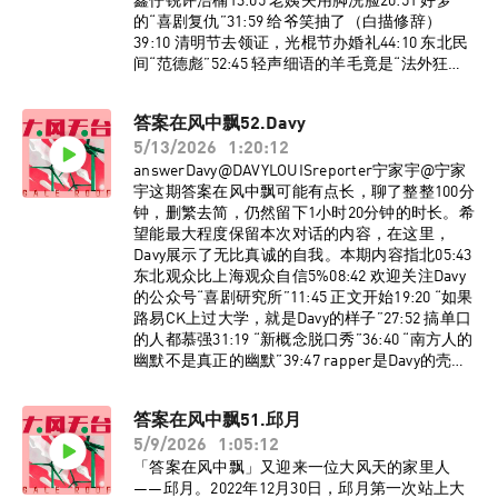
鑫仔锐评浩楠13:05 老姨夫用脚洗脸20:51 好梦
的“喜剧复仇”31:59 给爷笑抽了（白描修辞）
39:10 清明节去领证，光棍节办婚礼44:10 东北民
间“范德彪”52:45 轻声细语的羊毛竟是“法外狂
徒”60:00 《茶啊二中》被鸣谢人员莅临现场68:21
一个缺德的故事76:58 都不容易BGM《神经病之
答案在风中飘52.Davy
歌》洛天依Official/言和监制：宁家宇 大孟妮制
5/13/2026
1:20:12
作：陈誉灵如想进入大风天台播客听友群，请添
加vx：dafengtiantai，回复“大风天台”，即可入
answerDavy@DAVYLOUISreporter宁家宇@宁家
群。了解更多大风天台节目台前幕后、现场花
宇这期答案在风中飘可能有点长，聊了整整100分
絮，请关注小红书官方账号@大风天台！
钟，删繁去简，仍然留下1小时20分钟的时长。希
望能最大程度保留本次对话的内容，在这里，
Davy展示了无比真诚的自我。本期内容指北05:43
东北观众比上海观众自信5%08:42 欢迎关注Davy
的公众号“喜剧研究所”11:45 正文开始19:20 “如果
路易CK上过大学，就是Davy的样子”27:52 搞单口
的人都慕强31:19 “新概念脱口秀”36:40 “南方人的
幽默不是真正的幽默”39:47 rapper是Davy的壳
48:38 在美国讲单口只赚了75美金55:59 关于今年
为什么没上节目61:22 现在看喜剧综艺的真人秀会
答案在风中飘51.邱月
PTSD70:54 宁家宇在舞台上一点都不酷76:20 自我
5/9/2026
1:05:12
反思，不够刻薄BGM《Lose yourself》
Eminem《Space Oddity》David Bowie监制：宁
「答案在风中飘」又迎来一位大风天的家里人
家宇 大孟妮制作：陈誉灵如想进入大风天台播客
——邱月。2022年12月30日，邱月第一次站上大