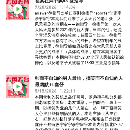
答案在风中飘53.徐指导
地“霸凌”韩国交换生51:50 秋裤词源考56:52 用
7/28/2026
1:14:34
《白象》“打窝”60:00 差点淹死，但情绪稳定
81:01 学历造假的人不建议出轨84:02 一招让姐妹
answer徐指导@单口喜剧徐指导reporter宁家宇
们谈上真男大92:53 辛爽是美甲爱好者95:45 太能
@宁家宇本期我们迎来了大风天台的老听众、大
共情，以至于看奥特曼看哭了100:19 脱口秀和文
风天喜剧的老朋友——徐指导！徐指导第一次来
学的相通之处BGM《走在冷风中》刘思涵监制：
大风天是参加2021年的新人赛，当年的他，还是
宁家宇策划：大孟妮制作：陈誉灵如想进入大风
个青涩又清瘦的在校生，转眼四年过去，徐指导
天台播客听友群，请添加vx：dafengtiantai，回
在方方面面都有了不小的成长。希望在明年的线
复“大风天台”，即可入群。了解更多大风天台节
上比赛里，徐指导能如愿获得比在大风天新人赛
目台前幕后、现场花絮，请关注小红书官方账号
上更好的成绩！（具体啥成绩，请在本期播客中
@大风天台！最后强烈推荐各位听友购买、阅读
寻找答案）本期内容指北02:37 全球人民都认识徐
班宇老师的新书《白象》，下单千万要注意，不
德伦，以及老爷子又被骗了16:55 三亚是徐指导
是方便面。
的“没喜剧监狱”27:48 高中班主任在班里当“皇
上”33:11 咱爷看球得配救心丸37:31 徐指导和大风
帅而不自知的男人最帅，搞笑而不自知的人
天的小渊源46:05 徐指导能把每期「刻薄谈话」听
最幽默 ft.鑫仔
十遍（「刻薄谈话」是往事大哥播客《率性而
活》里的栏目）53:45 关于喜剧比赛的赛制畅想
5/15/2026
1:22:11
63:27 来大风天台不夸往事不完整72:35 冰果喜剧
本期录制的契机是鑫仔哥哥、梦弟和羊毛分头都
六周年票卖不出去赖宁家宇BGM《惊蛰记》水仙
回老家欢度国庆，老友重聚，一拍即合，录上一
斗活佛监制：宁家宇 大孟妮制作：陈誉灵如想进
期。以搞笑为业的几个人聚在一起，聊了聊搞笑
入大风天台播客听友群，请添加vx：
人心里那些特别搞笑的人。本期主播（从左往
dafengtiantai，回复“大风天台”，即可入群。了
右）好梦@别掐好梦羊毛@鬻人昭昭鑫仔@我是
解更多大风天台节目台前幕后、现场花絮，请关
鑫仔不知悔改宁家宇@宁家宇本期内容指北07:47
注小红书官方账号@大风天台！