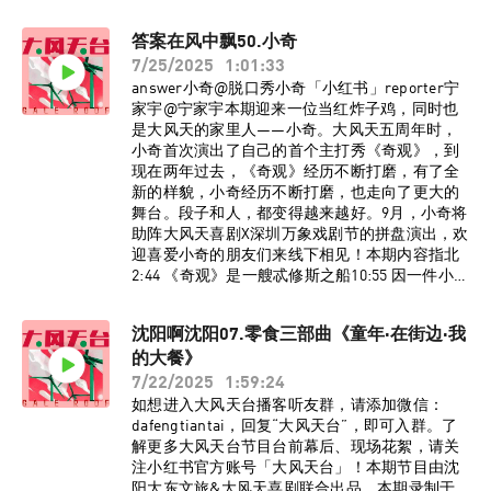
小姐二维马@单口喜剧二维马本期内容指北：
04:54 大风天喜剧在石家庄开分店了��14:34 演
答案在风中飘50.小奇
唱会拼盘秀的开场演员也得“牺牲”18:40 不懂音乐
7/25/2025
1:01:33
节到底好玩在哪里22:30 把乐队喜欢红了的心情很
矛盾26:46 石家庄VS保定之争36:50 好梦被刘子龙
answer小奇@脱口秀小奇「小红书」reporter宁
骗了41:57 每个石家庄人都为万青花过一百块钱
家宇@宁家宇本期迎来一位当红炸子鸡，同时也
48:05 石家庄人民摇滚行为图鉴51:30 《杀死那个
是大风天的家里人——小奇。大风天五周年时，
石家庄人》“原型”来了54:20 蓬皮杜不如烤冷面
小奇首次演出了自己的首个主打秀《奇观》，到
63:00 路易CK香港专场与毛冬偶遇后续80:28 前卫
现在两年过去，《奇观》经历不断打磨，有了全
的葬礼艺术93:55 五百港币买了块石头BGM《十
新的样貌，小奇经历不断打磨，也走向了更大的
万嬉皮》万能青年旅店《秦皇岛》万能青年旅店
舞台。段子和人，都变得越来越好。9月，小奇将
《Wish You Were Here》Pink Floyd监制：宁家宇
助阵大风天喜剧X深圳万象戏剧节的拼盘演出，欢
策划：大孟妮制作：陈誉灵如想进入大风天台播
迎喜爱小奇的朋友们来线下相见！本期内容指北
客听友群，或想在石家庄or沈阳参与线下播客录
2:44 《奇观》是一艘忒修斯之船10:55 因一件小事
制，请添加vx：dafengtiantai，回复“大风天
被王梓晗笑话多年15:07 中专人笃信“干中
台”，即可入群。了解更多大风天台节目台前幕
学”20:22 小奇走起来，宁家宇是最高兴的人31:24
沈阳啊沈阳07.零食三部曲《童年·在街边·我
后、现场花絮、录制招募信息，请关注小红书官
因为幽默被邀请成为“付费伴郎”40:49 小奇师傅会
方账号@大风天台！沈阳、北京、石家庄三地大
的大餐》
一些手艺48:33 鸟鸟老师和史妍姐都是摇滚的人
风天喜剧5月演出陆续上新中，期待在剧场与各位
53:08 二维马是被低估的演员BGM《没有理想的
7/22/2025
1:59:24
相见。
人不伤心》新裤子监制：宁家宇 大孟妮制作：陈
如想进入大风天台播客听友群，请添加微信：
誉灵如想进入大风天台播客听友群，请添加vx：
dafengtiantai，回复“大风天台”，即可入群。了
dafengtiantai，回复“大风天台”，即可入群。了
解更多大风天台节目台前幕后、现场花絮，请关
解更多大风天台节目台前幕后、现场花絮，请关
注小红书官方账号「大风天台」！本期节目由沈
注小红书官方账号@大风天台！
阳大东文旅&大风天喜剧联合出品。本期录制于