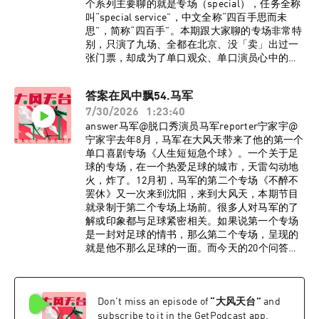
个系列主要聊的就是专场（special），任务全称
叫“special service”，中文全称“四百手思而未
思”，简称“四百手”。本期跟大家聊的专场非常特
别，只演了九场、全都在北京、没「卖」出过一
张门票，却成为了单口观众、单口演员心中的必
听。今天就跟Moon一起，聊聊他的《深海》。录
制嘉宾：宁家宇@宁家宇Moon@李Moonlee感谢
答案在风中飘54.马军
郑忠华、icer（哎丝儿）、Anchor、莉莉丝乔小
7/30/2026
1:23:40
双！感谢杨蒙恩、嘻哈、刘旸教主！本期内容指
南：02:47 差点断了演艺圈之路13:05 擅长的东西
answer马军@脱口秀演员马军reporter宁家宇@
只玩5分钟20:04 杨蒙恩：Moon的专场看了三回
宁家宇去年8月，马军在大风天带来了他的第一个
30:50 这个专场是写给单口喜剧骨灰级玩家的
单口喜剧专场《人生短短急个球》。一个关于足
38:30 从入行开始就在避免火44:12 炸场是《深
球的专场，在一个热爱足球的城市，天雷勾动地
海》的最低标准54:40 看过无数次《潜伏》60:27
火，炸了。12月初，马军的第二个专场《不醉不
小红书上的repo就是《深海》的门票钱67:40
罢休》又一次来到沈阳，来到大风天，本期节目
Comedy brings people together 不是口号76:50
就录制于第二个专场上场前。很多人对马军的了
第一个专场后写了两个小时段子都没进《深海》
解或印象都与足球紧密相关。如果说第一个专场
82:03 演到记不住台词的那一天96:38 彩蛋�嘻
是一封对足球的情书，那么第二个专场，呈现的
哈、刘旸教主BGM深海-亚洲爱乐合唱团电视剧
就是他不那么足球的一面。而今天的20个问答，
《潜伏》原声监制：宁家宇 大孟妮策划：宁家宇
则是彻彻底底的——喜剧演员马军。《人生短短
剪辑：陈誉灵之后我们也会更新其他著名演员优
急个球》沈阳站《不醉不罢休》沈阳站本期内容
秀专场的观众反馈，聊聊感受、经验、抢票心得
指北02:35 还我五里河！11:03 英国的单口喜剧还
以及快乐回忆，当然，如果想讲不好听的话也可
Don't miss an episode of
“
大风天台
”
and
保留着莎士比亚时代的规则18:30 黑灯保持着上海
以，我们也喜欢听哈哈哈哈。
杭州两地赶场最高记录24:25 人生的第一个offer来
subscribe to it in the GetPodcast app.