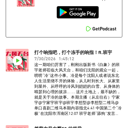
自高晓攀34:08 五岁就代表幼儿园宣传计划生育
44:45 《中国春晚相声三十年》55:00 想去美国开
大车61:40 “喜剧法西斯”77:20 赚钱了要去学“梦幻
脚步”BGM《流浪到淡水》金门王李炳辉监制：宁
家宇 大孟妮制作：陈誉灵如想进入大风天台播客
听友群，请添加vx：dafengtiantai，回复“大风天
台”，即可入群。了解更多大风天台节目台前幕
后、现场花絮，请关注小红书官方账号@大风天
台！大风天喜剧目前在沈阳、北京、石家庄有小
打个响指吧，打个冻手的响指！ft.班宇
剧场脱口秀演出，欢迎大家与我们线下相见！
7/30/2026
1:45:12
这一期咱们厉害了，刚刚出版新书《白象》的班
宇老师莅临大风天台，和咱们沈阳的观众一起，
唠唠“冷”这件小事。冷是每个沈阳人或者说东北
人生活里绕不开的体验，从儿时到长大、从家里
到屋外、从呼呼的冷风到皑皑的白雪、从身体的
嘚瑟到心理的拔凉... ... 这片土地上，最不缺的，
就是关于冷的故事。本期主播（从左往右）宁家
宇@宁家宇班宇@班宇李想型@李想型二维马@
单口喜剧二维马本期内容指北4:41 中国第二个“冷
极”在沈阳市浑南区12:07 班宇老师“舔狗”发言
26:37 除雪剂与作家的恩恩怨怨38:35 现场学历调
研40:43 一则堵上宁家宇艺术生命的广告47:47 雪