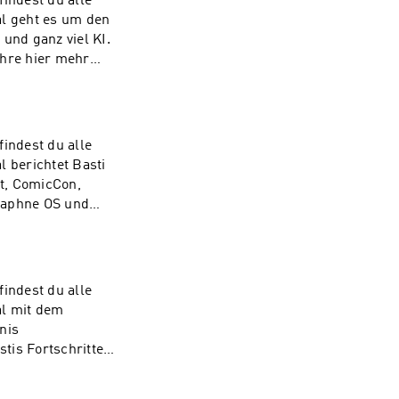
indest du alle
und ganz viel KI.
hre hier mehr
indest du alle
ut, ComicCon,
Graphne OS und
en.One Audio:
indest du alle
nis
stis Fortschritte
en.One Audio: