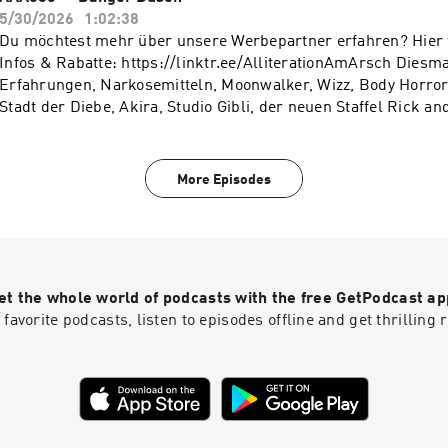
https://www.seven.one/portfolio/sevenone-audio
5/30/2026
1:02:38
Du möchtest mehr über unsere Werbepartner erfahren? Hier f
Infos & Rabatte: https://linktr.ee/AlliterationAmArsch Diesmal mit Reinis Op
Erfahrungen, Narkosemitteln, Moonwalker, Wizz, Body Horror
Stadt der Diebe, Akira, Studio Gibli, der neuen Staffel Rick an
Thomas Mann! Du möchtest Werbung in diesem Podcast schalten? Dann
erfahre hier mehr über die Werbemöglichkeiten bei Seven.On
https://www.seven.one/portfolio/sevenone-audio
More Episodes
et the whole world of podcasts with the free GetPodcast ap
 favorite podcasts, listen to episodes offline and get thrillin