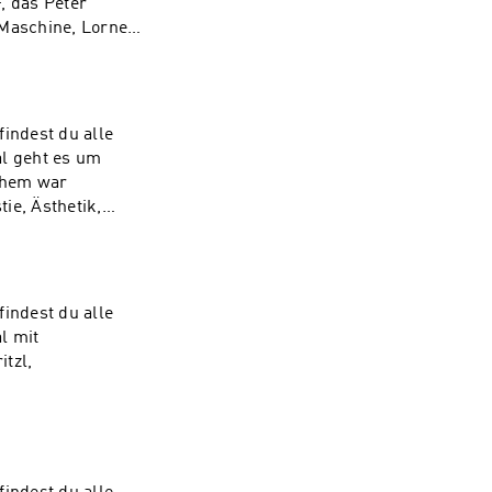
, das Peter
 Maschine, Lornes
sig. Du
 hier mehr über
indest du alle
ahem war
ie, Ästhetik,
en bei Seven.One
indest du alle
tzl,
 über die