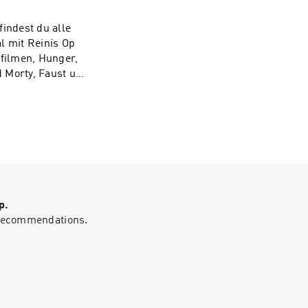
indest du alle
filmen, Hunger,
d Morty, Faust und
e Audio:
p.
g recommendations.