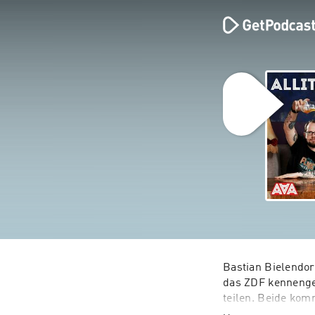
Bastian Bielendor
das ZDF kennenge
teilen. Beide kom
und beide haben m