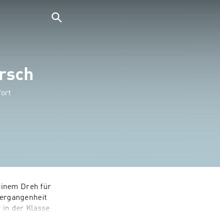
Arsch
ort
inem Dreh für 
ergangenheit 
in der Klasse 
en vor der 