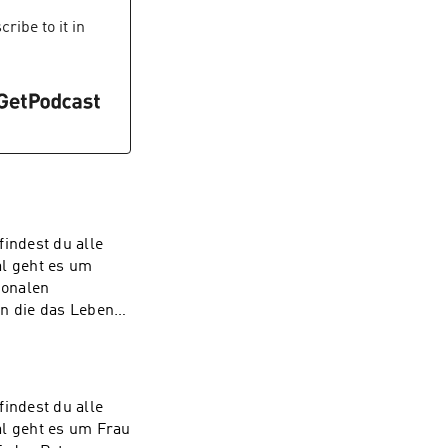
ribe to it in
indest du alle
ionalen
n die das Leben
lichkeiten bei
audio
indest du alle