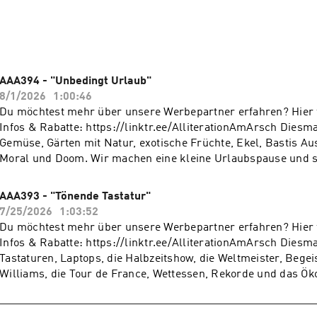
en und sprechen in Mikrofone um Wissen zu verbreiten und d
n Lächeln ins Gesicht zu zaubern.

Arsch" ist dabei der Versuch die Menschen an dem Leben zwei
rn teilhaben zu lassen.

AAA394 - "Unbedingt Urlaub"
8/1/2026
1:00:46
ng in diesem Podcast schalten? Dann erfahre hier mehr über
Du möchtest mehr über unsere Werbepartner erfahren? Hier f
n bei Seven.One Audio: https://www.seven.one/portfolio/sev
Infos & Rabatte: https://linktr.ee/AlliterationAmArsch Diesmal geht es um
über unsere Werbepartner erfahren? Hier findest du alle Inf
Gemüse, Gärten mit Natur, exotische Früchte, Ekel, Bastis Aus
/AlliterationAmArsch
Moral und Doom. Wir machen eine kleine Urlaubspause und sind ab dem
30.08.2026 wieder für euch da ...und denkt dran: Immer schö
der Bettdecke lassen, wir sehen alles! Du möchtest Werbung in diesem Podcast
AAA393 - "Tönende Tastatur"
schalten? Dann erfahre hier mehr über die Werbemöglichkeit
7/25/2026
1:03:52
Audio: https://www.seven.one/portfolio/sevenone-audio
Du möchtest mehr über unsere Werbepartner erfahren? Hier f
Infos & Rabatte: https://linktr.ee/AlliterationAmArsch Diesmal geht es um
Tastaturen, Laptops, die Halbzeitshow, die Weltmeister, Bege
Williams, die Tour de France, Wettessen, Rekorde und das Ök
neuen Aquarium. Du möchtest Werbung in diesem Podcast schalten? Dann
erfahre hier mehr über die Werbemöglichkeiten bei Seven.On