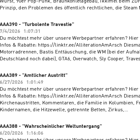
Wurst, 90er Pop-Punk, Braunkohletagebau, Ikkimel beim ZDF
Prinzip, den Problemen des öffentlich rechtlichen, die Steam
Lure, Sony und die Disks, Tamagotchi, Chatty, Messi und Apfeles
möchtest Werbung in diesem Podcast schalten? Dann erfahre
AAA390 - "Turbolente Travestie"
die Werbemöglichkeiten bei Seven.One Audio:
7/4/2026
1:07:31
https://www.seven.one/portfolio/sevenone-audio
Du möchtest mehr über unsere Werbepartner erfahren? Hier f
Infos & Rabatte: https://linktr.ee/AlliterationAmArsch Diesmal geht es um
Motorradrennen, Bastis Enttäuschung, die WM (bei der Aufn
Deutschland noch dabei), GTA6, Overwatch, Sly Cooper, Travest
Marry, eine Flight Wall und Variete. Du möchtest Werbung in diesem Podcast
schalten? Dann erfahre hier mehr über die Werbemöglichkeit
AAA389 - "Amtlicher Austritt"
Audio: https://www.seven.one/portfolio/sevenone-audio
6/27/2026
1:01:49
Du möchtest mehr über unsere Werbepartner erfahren? Hier f
Infos & Rabatte: https://linktr.ee/AlliterationAmArsch Diesmal mit
Kirchenaustritten, Kommentaren, die Familie in Kolumbien, Fri
Kindernamen, die Hitzewelle, getrennte Betten, Zirkus,
Fernsehaufzeichnungen, Nase vorn und die Fussball WM. Du möchtest
Werbung in diesem Podcast schalten? Dann erfahre hier mehr
AAA388 - "Wahrscheinlicher Weltuntergang"
Werbemöglichkeiten bei Seven.One Audio:
6/20/2026
1:16:06
https://www.seven.one/portfolio/sevenone-audio