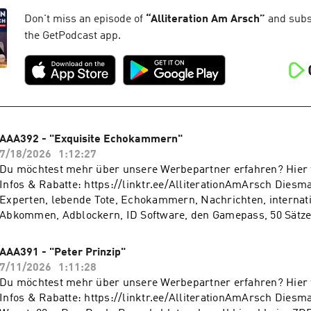
https://www.seven.one/portfolio/sevenone-audio
Don't miss an episode of
“
Alliteration Am Arsch
”
and subsc
the GetPodcast app.
AAA392 - "Exquisite Echokammern"
7/18/2026
1:12:27
Du möchtest mehr über unsere Werbepartner erfahren? Hier f
Infos & Rabatte: https://linktr.ee/AlliterationAmArsch Diesmal geht es um
Experten, lebende Tote, Echokammern, Nachrichten, internat
Abkommen, Adblockern, ID Software, den Gamepass, 50 Sätze
leichter machen, Plattformen und Dragon. Du möchtest Werbung in diesem
Podcast schalten? Dann erfahre hier mehr über die Werbemög
AAA391 - "Peter Prinzip"
Seven.One Audio: https://www.seven.one/portfolio/sevenone-
7/11/2026
1:11:28
Du möchtest mehr über unsere Werbepartner erfahren? Hier f
Infos & Rabatte: https://linktr.ee/AlliterationAmArsch Diesmal geht es um Frau