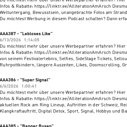
Du möchtest mehr über unsere Werbepartner erfahren? Hier f
Infos & Rabatte: https://linktr.ee/AlliterationAmArsch Diesmal geht es um den
Weltuntergang, Bewusstsein, unangebrachte Fotos am Strand 
Du möchtest Werbung in diesem Podcast schalten? Dann erfa
über die Werbemöglichkeiten bei Seven.One Audio:
https://www.seven.one/portfolio/sevenone-audio
AAA387 - "Lebloses Like"
6/13/2026
1:14:05
Du möchtest mehr über unsere Werbepartner erfahren? Hier f
Infos & Rabatte: https://linktr.ee/AlliterationAmArsch Diesmal berichtet Basti
von seinem Festivalerlebnis, Selfies, SideStage Tickets, Sello
Ruhrpottkindern, längere Auszeiten, Likes, Doomscrolling, 
digitalem Minimalismus. Du möchtest Werbung in diesem Podcast schalten?
Dann erfahre hier mehr über die Werbemöglichkeiten bei Sev
AAA386 - "Super Signal"
https://www.seven.one/portfolio/sevenone-audio
6/6/2026
1:00:41
Du möchtest mehr über unsere Werbepartner erfahren? Hier f
Infos & Rabatte: https://linktr.ee/AlliterationAmArsch Diesmal mit dem
aktuellen Rock am Ring Lineup, Auftritten in der Schweiz, Rei
Klangkraftauftritt, Digital Detox, Sport, Signal, Hobbys und Ba
in Spanisch mittels KI. Du möchtest Werbung in diesem Podcast schalten?
Dann erfahre hier mehr über die Werbemöglichkeiten bei Sev
AAA385 - "Banger Busen"