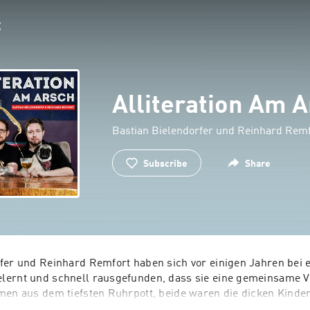
Alliteration Am 
Bastian Bielendorfer und Reinhard Remf
Subscribe
Share
fer und Reinhard Remfort haben sich vor einigen Jahren bei e
lernt und schnell rausgefunden, dass sie eine gemeinsame V
men aus dem tiefsten Ruhrpott, beide waren die dicken Kinder 
indestens ein "Sachbuch" geschrieben. Heute stehen die beid