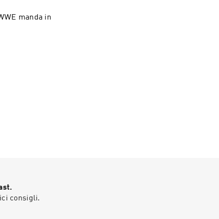
a WWE manda in
!
ast.
ici consigli.