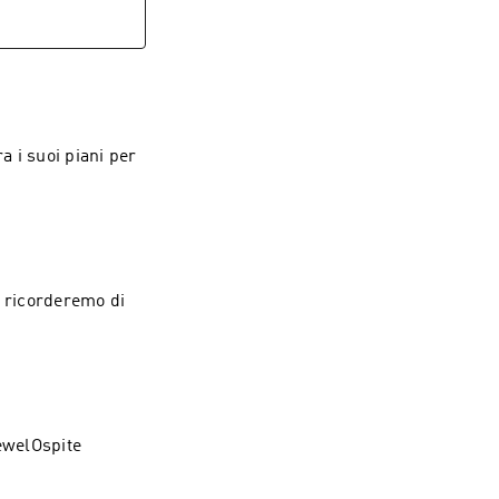
a i suoi piani per
i ricorderemo di
ewelOspite
g