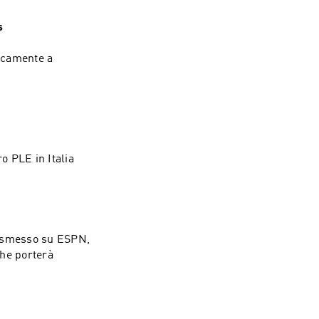
s
icamente a
o PLE in Italia
rasmesso su ESPN,
che porterà