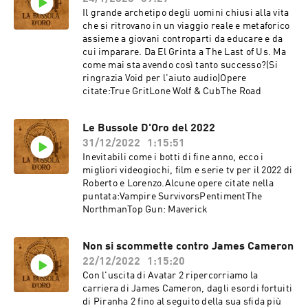
Il grande archetipo degli uomini chiusi alla vita
che si ritrovano in un viaggio reale e metaforico
assieme a giovani controparti da educare e da
cui imparare. Da El Grinta a The Last of Us. Ma
come mai sta avendo così tanto successo?(Si
ringrazia Void per l'aiuto audio)Opere
citate:True GritLone Wolf & CubThe Road
Le Bussole D'Oro del 2022
31/12/2022
1:15:51
Inevitabili come i botti di fine anno, ecco i
migliori videogiochi, film e serie tv per il 2022 di
Roberto e Lorenzo.Alcune opere citate nella
puntata:Vampire SurvivorsPentimentThe
NorthmanTop Gun: Maverick
Non si scommette contro James Cameron
22/12/2022
1:15:20
Con l'uscita di Avatar 2 ripercorriamo la
carriera di James Cameron, dagli esordi fortuiti
di Piranha 2 fino al seguito della sua sfida più