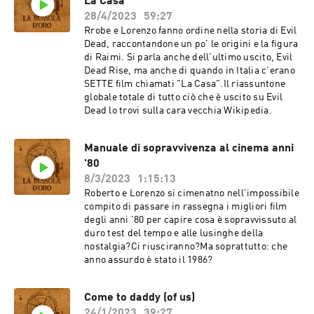
La Casa
28/4/2023
59:27
Rrobe e Lorenzo fanno ordine nella storia di Evil
Dead, raccontandone un po' le origini e la figura
di Raimi. Si parla anche dell'ultimo uscito, Evil
Dead Rise, ma anche di quando in Italia c'erano
SETTE film chiamati "La Casa".Il riassuntone
globale totale di tutto ciò che è uscito su Evil
Dead lo trovi sulla cara vecchia Wikipedia.
Manuale di sopravvivenza al cinema anni
'80
8/3/2023
1:15:13
Roberto e Lorenzo si cimenatno nell'impossibile
compito di passare in rassegna i migliori film
degli anni '80 per capire cosa è sopravvissuto al
duro test del tempo e alle lusinghe della
nostalgia?Ci riusciranno?Ma soprattutto: che
anno assurdo è stato il 1986?
Come to daddy (of us)
24/1/2023
39:27