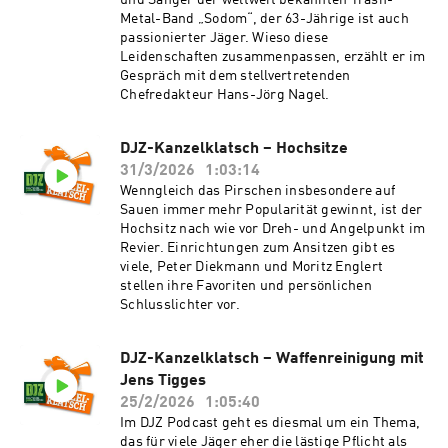
und Sänger der weltweit bekannten Trash-
Metal-Band „Sodom“, der 63-Jährige ist auch
passionierter Jäger. Wieso diese
Leidenschaften zusammenpassen, erzählt er im
Gespräch mit dem stellvertretenden
Chefredakteur Hans-Jörg Nagel.
DJZ-Kanzelklatsch – Hochsitze
31/3/2026
1:03:14
Wenngleich das Pirschen insbesondere auf
Sauen immer mehr Popularität gewinnt, ist der
Hochsitz nach wie vor Dreh- und Angelpunkt im
Revier. Einrichtungen zum Ansitzen gibt es
viele, Peter Diekmann und Moritz Englert
stellen ihre Favoriten und persönlichen
Schlusslichter vor.
DJZ-Kanzelklatsch – Waffenreinigung mit
Jens Tigges
25/2/2026
1:05:40
Im DJZ Podcast geht es diesmal um ein Thema,
das für viele Jäger eher die lästige Pflicht als