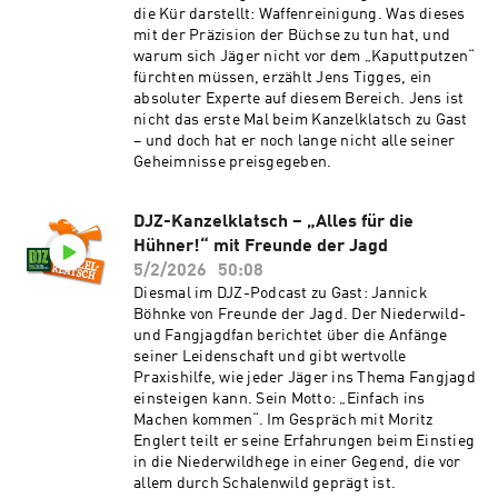
die Kür darstellt: Waffenreinigung. Was dieses
mit der Präzision der Büchse zu tun hat, und
warum sich Jäger nicht vor dem „Kaputtputzen“
fürchten müssen, erzählt Jens Tigges, ein
absoluter Experte auf diesem Bereich. Jens ist
nicht das erste Mal beim Kanzelklatsch zu Gast
– und doch hat er noch lange nicht alle seiner
Geheimnisse preisgegeben.
DJZ-Kanzelklatsch – „Alles für die
Hühner!“ mit Freunde der Jagd
5/2/2026
50:08
Diesmal im DJZ-Podcast zu Gast: Jannick
Böhnke von Freunde der Jagd. Der Niederwild-
und Fangjagdfan berichtet über die Anfänge
seiner Leidenschaft und gibt wertvolle
Praxishilfe, wie jeder Jäger ins Thema Fangjagd
einsteigen kann. Sein Motto: „Einfach ins
Machen kommen“. Im Gespräch mit Moritz
Englert teilt er seine Erfahrungen beim Einstieg
in die Niederwildhege in einer Gegend, die vor
allem durch Schalenwild geprägt ist.