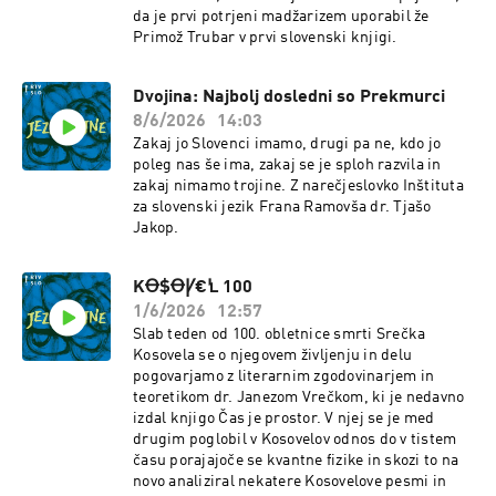
da je prvi potrjeni madžarizem uporabil že
Primož Trubar v prvi slovenski knjigi.
Dvojina: Najbolj dosledni so Prekmurci
8/6/2026
14:03
Zakaj jo Slovenci imamo, drugi pa ne, kdo jo
poleg nas še ima, zakaj se je sploh razvila in
zakaj nimamo trojine. Z narečjeslovko Inštituta
za slovenski jezik Frana Ramovša dr. Tjašo
Jakop.
KꝊ$ꝊꝨ€Ꝇ 100
1/6/2026
12:57
Slab teden od 100. obletnice smrti Srečka
Kosovela se o njegovem življenju in delu
pogovarjamo z literarnim zgodovinarjem in
teoretikom dr. Janezom Vrečkom, ki je nedavno
izdal knjigo Čas je prostor. V njej se je med
drugim poglobil v Kosovelov odnos do v tistem
času porajajoče se kvantne fizike in skozi to na
novo analiziral nekatere Kosovelove pesmi in