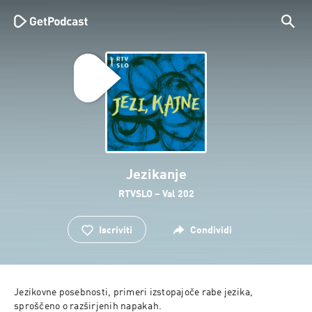
Jezikanje
RTVSLO – Val 202
Iscriviti
Condividi
Jezikovne posebnosti, primeri izstopajoče rabe jezika, 
sproščeno o razširjenih napakah.