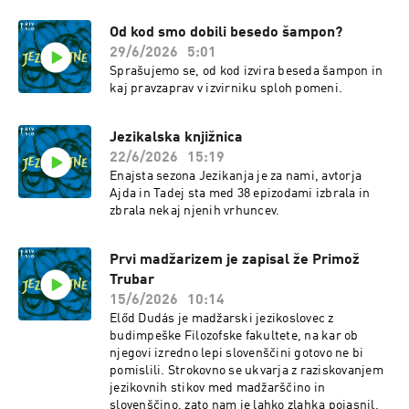
Od kod smo dobili besedo šampon?
29/6/2026
5:01
Sprašujemo se, od kod izvira beseda šampon in
kaj pravzaprav v izvirniku sploh pomeni.
Jezikalska knjižnica
22/6/2026
15:19
Enajsta sezona Jezikanja je za nami, avtorja
Ajda in Tadej sta med 38 epizodami izbrala in
zbrala nekaj njenih vrhuncev.
Prvi madžarizem je zapisal že Primož
Trubar
15/6/2026
10:14
Előd Dudás je madžarski jezikoslovec z
budimpeške Filozofske fakultete, na kar ob
njegovi izredno lepi slovenščini gotovo ne bi
pomislili. Strokovno se ukvarja z raziskovanjem
jezikovnih stikov med madžarščino in
slovenščino, zato nam je lahko zlahka pojasnil,