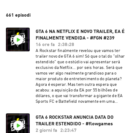
661 episodi
GTA 6 NA NETFLIX E NOVO TRAILER, EA É
FINALMENTE VENDIDA - #FGN #239
16 ore fa
2:38:28
A Rockstar finalmente revelou que vamos ter
trailer novo de GTA 6 sim! Só que o tal do "olhar
estendido" que o estúdio vai apresentar será
exclusivo da Netflix… por seis horas. Será que
vamos ver algo realmente grandioso para o
maior produto de entretenimento do planeta?
Agora é esperar. Mas tem outra espera que
acabou: a aquisição da EA por 55 bilhões de
dólares, o que vai transformar a gigante de EA
Sports FC e Battefield novamente em uma
empresa privada. Estas e outras notícias você
confere no Flow Games News de hoje!⚡
GTA 6 ROCKSTAR ANUNCIA DATA DO
TRAILER ESTENDIDO - #flowgames
2 giorni fa
2:23:47