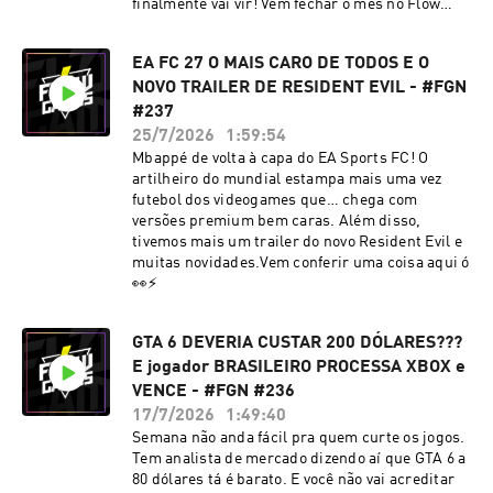
finalmente vai vir! Vem fechar o mês no Flow
Games News de hoje! ⚡
EA FC 27 O MAIS CARO DE TODOS E O
NOVO TRAILER DE RESIDENT EVIL - #FGN
#237
25/7/2026
1:59:54
Mbappé de volta à capa do EA Sports FC! O
artilheiro do mundial estampa mais uma vez
futebol dos videogames que… chega com
versões premium bem caras. Além disso,
tivemos mais um trailer do novo Resident Evil e
muitas novidades.Vem conferir uma coisa aqui ó
👀⚡
GTA 6 DEVERIA CUSTAR 200 DÓLARES???
E jogador BRASILEIRO PROCESSA XBOX e
VENCE - #FGN #236
17/7/2026
1:49:40
Semana não anda fácil pra quem curte os jogos.
Tem analista de mercado dizendo aí que GTA 6 a
80 dólares tá é barato. E você não vai acreditar