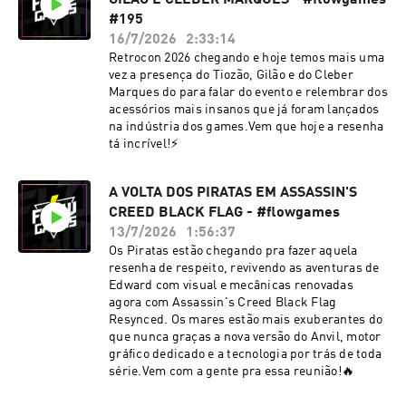
GILÃO E CLEBER MARQUES - #flowgames
#195
16/7/2026
2:33:14
Retrocon 2026 chegando e hoje temos mais uma
vez a presença do Tiozão, Gilão e do Cleber
Marques do para falar do evento e relembrar dos
acessórios mais insanos que já foram lançados
na indústria dos games.Vem que hoje a resenha
tá incrível!⚡
A VOLTA DOS PIRATAS EM ASSASSIN'S
CREED BLACK FLAG - #flowgames
13/7/2026
1:56:37
Os Piratas estão chegando pra fazer aquela
resenha de respeito, revivendo as aventuras de
Edward com visual e mecânicas renovadas
agora com Assassin's Creed Black Flag
Resynced. Os mares estão mais exuberantes do
que nunca graças a nova versão do Anvil, motor
gráfico dedicado e a tecnologia por trás de toda
série.Vem com a gente pra essa reunião!🔥