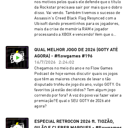
nos motivos pelos quais ele defende que o título
da Rockstar precisava sair por mais que o dobro
disso. Vai vendo. Também tivemos o sucesso de
Assassin's Creed Black Flag Resynced com a
Ubisoft dando presentinhos para os jogadores,
mais da crise de memória RAM e jogador
processando a XBOX e vencendo! Vem que o
Flow Games News de hoje tá 🔥⚡
QUAL MELHOR JOGO DE 2026 (GOTY ATÉ
AGORA) - #flowgames #196
16/7/2026
2:24:02
Chegamos no meio do ano e no Flow Games
Podcast de hoje vamos discutir quais os jogos
que têm as maiores chances de levar o tão
disputado troféu de jogo do ano, vulgo GOTY. Os
favoritos já estão decididos? Tem algum jogo
correndo por fora? A voz do povo vai fazer valer a
premiação?E qual o SEU GOTY de 2026 até
agora?
ESPECIAL RETROCON 2026 ft. TIOZÃO,