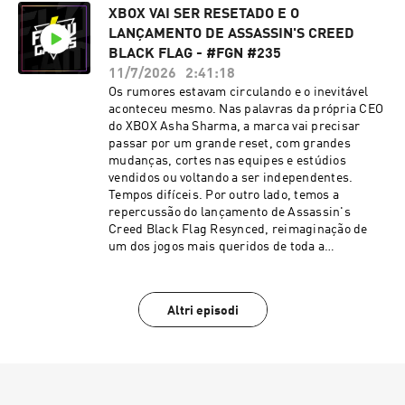
XBOX VAI SER RESETADO E O
LANÇAMENTO DE ASSASSIN'S CREED
BLACK FLAG - #FGN #235
11/7/2026
2:41:18
Os rumores estavam circulando e o inevitável
aconteceu mesmo. Nas palavras da própria CEO
do XBOX Asha Sharma, a marca vai precisar
passar por um grande reset, com grandes
mudanças, cortes nas equipes e estúdios
vendidos ou voltando a ser independentes.
Tempos difíceis. Por outro lado, temos a
repercussão do lançamento de Assassin's
Creed Black Flag Resynced, reimaginação de
um dos jogos mais queridos de toda a
franquia.Se liga nas novidades e na resenha do
Flow Games News de hoje!🔥⚡
Altri episodi