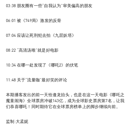
03:38
 朋友圈有一些“自我认为”审美偏高的朋友
06:01
 被《749局》激发的反骨
07:04
 应该让死刑犯去拍《九层妖塔》
08:22
 “高清汤唯”就是好电影
10:34
 在哪一处发现了《哪吒2》的伏笔
11:48
 关于“流量咖”最好笑的评论
本期播客发出的前一天恰逢龙抬头，也是在这一天电影《哪吒之
魔童闹海》全球票房冲破143亿，成为全球影史票房第7名，让我
们恭喜哪吒！同时期待它在全球票房榜单上的脚步继续向前。
监制:大孟妮