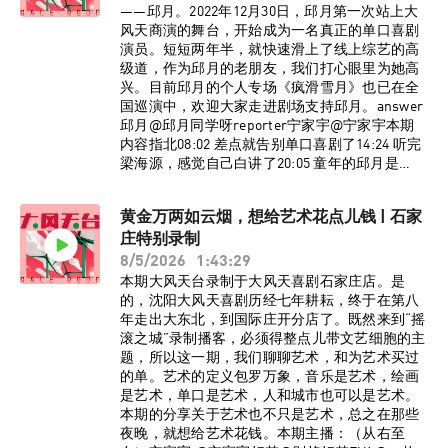
家宇 大孟妮制作：陈誉灵如想进入大风天台播客
——邱月。2022年12月30日，邱月第一次站上大
听友群，请添加vx：dafengtiantai，回复“大风天
风天商演的舞台，开始成为一名真正的单口喜剧
台”，即可入群。了解更多大风天台节目台前幕
演员。短短两年半，就快速滑上了线上综艺的高
后、现场花絮，请关注小红书官方账号@大风天
级道，作为邱月的老朋友，我们打心眼里为她高
台！
兴。目前邱月的个人专场《疯滑雪月》也已在全
国巡演中，欢迎大家走进剧场支持邱月。answer
邱月@邱月同学呀reporter宁家宇@宁家宇本期
内容指北08:02 差点就告别单口喜剧了14:24 听完
梁海源，感觉自己白讲了20:05 童年的邱月是
个“侠女”35:28 学完单口喜剧发现还是得上班
38:07 05超女参赛往事49:55 “单口喜剧白月
黄金万两如云烟，想给艺术花点儿钱 | 石家
光”BGM《不属于地球上的》江楠江楠_监制：宁
庄特别录制
家宇 大孟妮制作：陈誉灵如想进入大风天台播客
听友群，请添加vx：dafengtiantai，回复“大风天
8/5/2026
1:43:29
台”，即可入群。了解更多大风天台节目台前幕
本期大风天台录制于大风天喜剧石家庄店。是
后、现场花絮，请关注小红书官方账号@大风天
的，沈阳大风天喜剧历经七年耕耘，终于在第八
台！
年走出大东北，到国际庄开分店了。既然来到“摇
滚之城”录制播客，必须得整点儿带文艺细胞的主
题，所以这一期，我们聊聊艺术，和为艺术买过
的单。艺术的定义包罗万象，音乐是艺术，绘画
是艺术，单口是艺术，人和城市也可以是艺术。
本期的分享关于艺术也不只是艺术，总之在那些
夜晚，就想给艺术花钱。本期主播：（从右至