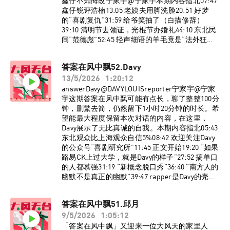
鑫仔不知悔改宁家宇@宁家宇本期内容指北07:47
注小红书官方账号@大风天台！
鑫仔锐评浩楠13:05 老姨夫用脚洗脸20:51 好梦
的“喜剧复仇”31:59 给爷笑抽了（白描修辞）
39:10 清明节去领证，光棍节办婚礼44:10 东北民
间“范德彪”52:45 轻声细语的羊毛竟是“法外狂
徒”60:00 《茶啊二中》被鸣谢人员莅临现场68:21
一个缺德的故事76:58 都不容易BGM《神经病之
答案在风中飘52.Davy
歌》洛天依Official/言和监制：宁家宇 大孟妮制
13/5/2026
1:20:12
作：陈誉灵如想进入大风天台播客听友群，请添
加vx：dafengtiantai，回复“大风天台”，即可入
answerDavy@DAVYLOUISreporter宁家宇@宁家
群。了解更多大风天台节目台前幕后、现场花
宇这期答案在风中飘可能有点长，聊了整整100分
絮，请关注小红书官方账号@大风天台！
钟，删繁去简，仍然留下1小时20分钟的时长。希
望能最大程度保留本次对话的内容，在这里，
Davy展示了无比真诚的自我。本期内容指北05:43
东北观众比上海观众自信5%08:42 欢迎关注Davy
的公众号“喜剧研究所”11:45 正文开始19:20 “如果
路易CK上过大学，就是Davy的样子”27:52 搞单口
的人都慕强31:19 “新概念脱口秀”36:40 “南方人的
幽默不是真正的幽默”39:47 rapper是Davy的壳
48:38 在美国讲单口只赚了75美金55:59 关于今年
为什么没上节目61:22 现在看喜剧综艺的真人秀会
答案在风中飘51.邱月
PTSD70:54 宁家宇在舞台上一点都不酷76:20 自我
9/5/2026
1:05:12
反思，不够刻薄BGM《Lose yourself》
Eminem《Space Oddity》David Bowie监制：宁
「答案在风中飘」又迎来一位大风天的家里人