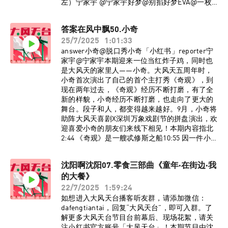
左）宁家宇 @宁家宇好梦@别掐好梦EVA@一枚E
小姐二维马@单口喜剧二维马本期内容指北：
04:54 大风天喜剧在石家庄开分店了��14:34 演
答案在风中飘50.小奇
唱会拼盘秀的开场演员也得“牺牲”18:40 不懂音乐
25/7/2025
1:01:33
节到底好玩在哪里22:30 把乐队喜欢红了的心情很
矛盾26:46 石家庄VS保定之争36:50 好梦被刘子龙
answer小奇@脱口秀小奇「小红书」reporter宁
骗了41:57 每个石家庄人都为万青花过一百块钱
家宇@宁家宇本期迎来一位当红炸子鸡，同时也
48:05 石家庄人民摇滚行为图鉴51:30 《杀死那个
是大风天的家里人——小奇。大风天五周年时，
石家庄人》“原型”来了54:20 蓬皮杜不如烤冷面
小奇首次演出了自己的首个主打秀《奇观》，到
63:00 路易CK香港专场与毛冬偶遇后续80:28 前卫
现在两年过去，《奇观》经历不断打磨，有了全
的葬礼艺术93:55 五百港币买了块石头BGM《十
新的样貌，小奇经历不断打磨，也走向了更大的
万嬉皮》万能青年旅店《秦皇岛》万能青年旅店
舞台。段子和人，都变得越来越好。9月，小奇将
《Wish You Were Here》Pink Floyd监制：宁家宇
助阵大风天喜剧X深圳万象戏剧节的拼盘演出，欢
策划：大孟妮制作：陈誉灵如想进入大风天台播
迎喜爱小奇的朋友们来线下相见！本期内容指北
客听友群，或想在石家庄or沈阳参与线下播客录
2:44 《奇观》是一艘忒修斯之船10:55 因一件小事
制，请添加vx：dafengtiantai，回复“大风天
被王梓晗笑话多年15:07 中专人笃信“干中
台”，即可入群。了解更多大风天台节目台前幕
学”20:22 小奇走起来，宁家宇是最高兴的人31:24
沈阳啊沈阳07.零食三部曲《童年·在街边·我
后、现场花絮、录制招募信息，请关注小红书官
因为幽默被邀请成为“付费伴郎”40:49 小奇师傅会
方账号@大风天台！沈阳、北京、石家庄三地大
的大餐》
一些手艺48:33 鸟鸟老师和史妍姐都是摇滚的人
风天喜剧5月演出陆续上新中，期待在剧场与各位
53:08 二维马是被低估的演员BGM《没有理想的
22/7/2025
1:59:24
相见。
人不伤心》新裤子监制：宁家宇 大孟妮制作：陈
如想进入大风天台播客听友群，请添加微信：
誉灵如想进入大风天台播客听友群，请添加vx：
dafengtiantai，回复“大风天台”，即可入群。了
dafengtiantai，回复“大风天台”，即可入群。了
解更多大风天台节目台前幕后、现场花絮，请关
解更多大风天台节目台前幕后、现场花絮，请关
注小红书官方账号「大风天台」！本期节目由沈