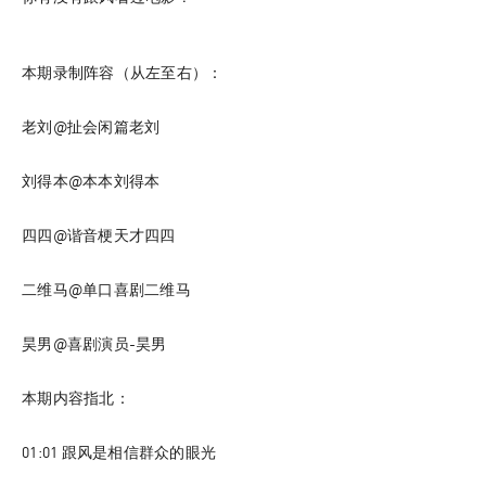
本期录制阵容（从左至右）：
老刘@扯会闲篇老刘
刘得本@本本刘得本
四四@谐音梗天才四四
二维马@单口喜剧二维马
昊男@喜剧演员-昊男
本期内容指北：
01:01
 跟风是相信群众的眼光