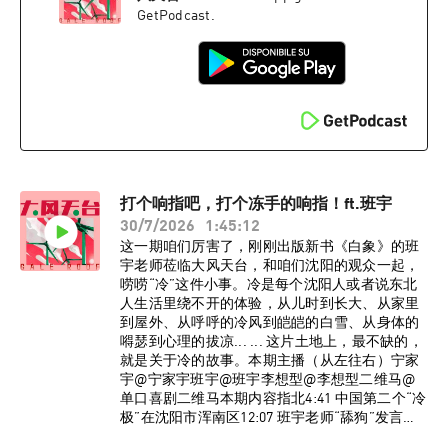
自高晓攀34:08 五岁就代表幼儿园宣传计划生育
GetPodcast.
44:45 《中国春晚相声三十年》55:00 想去美国开
大车61:40 “喜剧法西斯”77:20 赚钱了要去学“梦幻
脚步”BGM《流浪到淡水》金门王李炳辉监制：宁
家宇 大孟妮制作：陈誉灵如想进入大风天台播客
听友群，请添加vx：dafengtiantai，回复“大风天
台”，即可入群。了解更多大风天台节目台前幕
后、现场花絮，请关注小红书官方账号@大风天
台！大风天喜剧目前在沈阳、北京、石家庄有小
剧场脱口秀演出，欢迎大家与我们线下相见！
打个响指吧，打个冻手的响指！ft.班宇
30/7/2026
1:45:12
这一期咱们厉害了，刚刚出版新书《白象》的班
宇老师莅临大风天台，和咱们沈阳的观众一起，
唠唠“冷”这件小事。冷是每个沈阳人或者说东北
人生活里绕不开的体验，从儿时到长大、从家里
到屋外、从呼呼的冷风到皑皑的白雪、从身体的
嘚瑟到心理的拔凉... ... 这片土地上，最不缺的，
就是关于冷的故事。本期主播（从左往右）宁家
宇@宁家宇班宇@班宇李想型@李想型二维马@
单口喜剧二维马本期内容指北4:41 中国第二个“冷
极”在沈阳市浑南区12:07 班宇老师“舔狗”发言
26:37 除雪剂与作家的恩恩怨怨38:35 现场学历调