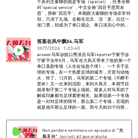
个系列主要聊的就是专场（special），任务全称
叫“special service”，中文全称“四百手思而未
思”，简称“四百手”。本期跟大家聊的专场非常特
别，只演了九场、全都在北京、没「卖」出过一
张门票，却成为了单口观众、单口演员心中的必
听。今天就跟Moon一起，聊聊他的《深海》。录
制嘉宾：宁家宇@宁家宇Moon@李Moonlee感谢
答案在风中飘54.马军
郑忠华、icer（哎丝儿）、Anchor、莉莉丝乔小
30/7/2026
1:23:40
双！感谢杨蒙恩、嘻哈、刘旸教主！本期内容指
南：02:47 差点断了演艺圈之路13:05 擅长的东西
answer马军@脱口秀演员马军reporter宁家宇@
只玩5分钟20:04 杨蒙恩：Moon的专场看了三回
宁家宇去年8月，马军在大风天带来了他的第一个
30:50 这个专场是写给单口喜剧骨灰级玩家的
单口喜剧专场《人生短短急个球》。一个关于足
38:30 从入行开始就在避免火44:12 炸场是《深
球的专场，在一个热爱足球的城市，天雷勾动地
海》的最低标准54:40 看过无数次《潜伏》60:27
火，炸了。12月初，马军的第二个专场《不醉不
小红书上的repo就是《深海》的门票钱67:40
罢休》又一次来到沈阳，来到大风天，本期节目
Comedy brings people together 不是口号76:50
就录制于第二个专场上场前。很多人对马军的了
第一个专场后写了两个小时段子都没进《深海》
解或印象都与足球紧密相关。如果说第一个专场
82:03 演到记不住台词的那一天96:38 彩蛋�嘻
是一封对足球的情书，那么第二个专场，呈现的
哈、刘旸教主BGM深海-亚洲爱乐合唱团电视剧
就是他不那么足球的一面。而今天的20个问答，
《潜伏》原声监制：宁家宇 大孟妮策划：宁家宇
则是彻彻底底的——喜剧演员马军。《人生短短
剪辑：陈誉灵之后我们也会更新其他著名演员优
急个球》沈阳站《不醉不罢休》沈阳站本期内容
秀专场的观众反馈，聊聊感受、经验、抢票心得
指北02:35 还我五里河！11:03 英国的单口喜剧还
以及快乐回忆，当然，如果想讲不好听的话也可
Non perdere nemmeno un episodio di
“
大
保留着莎士比亚时代的规则18:30 黑灯保持着上海
以，我们也喜欢听哈哈哈哈。
杭州两地赶场最高记录24:25 人生的第一个offer来
风天台
”
. Iscriviti all'app gratuita