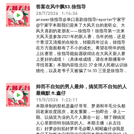
研40:43 一则堵上宁家宇艺术生命的广告47:47 雪
答案在风中飘53.徐指导
地“霸凌”韩国交换生51:50 秋裤词源考56:52 用
28/7/2026
1:14:34
《白象》“打窝”60:00 差点淹死，但情绪稳定
81:01 学历造假的人不建议出轨84:02 一招让姐妹
answer徐指导@单口喜剧徐指导reporter宁家宇
们谈上真男大92:53 辛爽是美甲爱好者95:45 太能
@宁家宇本期我们迎来了大风天台的老听众、大
共情，以至于看奥特曼看哭了100:19 脱口秀和文
风天喜剧的老朋友——徐指导！徐指导第一次来
学的相通之处BGM《走在冷风中》刘思涵监制：
大风天是参加2021年的新人赛，当年的他，还是
宁家宇策划：大孟妮制作：陈誉灵如想进入大风
个青涩又清瘦的在校生，转眼四年过去，徐指导
天台播客听友群，请添加vx：dafengtiantai，回
在方方面面都有了不小的成长。希望在明年的线
复“大风天台”，即可入群。了解更多大风天台节
上比赛里，徐指导能如愿获得比在大风天新人赛
目台前幕后、现场花絮，请关注小红书官方账号
上更好的成绩！（具体啥成绩，请在本期播客中
@大风天台！最后强烈推荐各位听友购买、阅读
寻找答案）本期内容指北02:37 全球人民都认识徐
班宇老师的新书《白象》，下单千万要注意，不
德伦，以及老爷子又被骗了16:55 三亚是徐指导
是方便面。
的“没喜剧监狱”27:48 高中班主任在班里当“皇
上”33:11 咱爷看球得配救心丸37:31 徐指导和大风
帅而不自知的男人最帅，搞笑而不自知的人
天的小渊源46:05 徐指导能把每期「刻薄谈话」听
最幽默 ft.鑫仔
十遍（「刻薄谈话」是往事大哥播客《率性而
活》里的栏目）53:45 关于喜剧比赛的赛制畅想
15/5/2026
1:22:11
63:27 来大风天台不夸往事不完整72:35 冰果喜剧
本期录制的契机是鑫仔哥哥、梦弟和羊毛分头都
六周年票卖不出去赖宁家宇BGM《惊蛰记》水仙
回老家欢度国庆，老友重聚，一拍即合，录上一
斗活佛监制：宁家宇 大孟妮制作：陈誉灵如想进
期。以搞笑为业的几个人聚在一起，聊了聊搞笑
入大风天台播客听友群，请添加vx：
人心里那些特别搞笑的人。本期主播（从左往
dafengtiantai，回复“大风天台”，即可入群。了
右）好梦@别掐好梦羊毛@鬻人昭昭鑫仔@我是
解更多大风天台节目台前幕后、现场花絮，请关