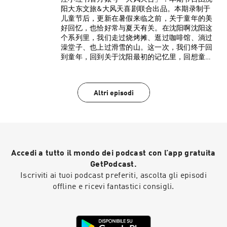
注小红书官方账号@大风天台！
阳大东文旅&大风天喜剧联合出品。本期录制于
儿童节后，更新在暑假来临之前，关于童年的美
好回忆，也恰好常与夏天有关。在沈阳啊沈阳这
个系列里，我们走过烧烤摊、逛过咖啡馆、淌过
澡堂子、也上过滑雪的山。这一次，我们终于回
到童年，回到关于沈阳最初的记忆里，回想童年
的味道，拾起记忆里的馋。本期录制主题：沈阳
啊沈阳 我的童年零食。本期主播：（从左至右）
宁家宇 @宁家宇衣云鹤@衣云鹤马尚@马尚-小提
Altri episodi
琴「小红书」杨大美@杨大美本期美味指北（以
下配图来自网络）：10:18 北京果脯10:28 可乐糖
13:20 兵卒一口脆14:02 唐僧肉、吸吸乐16:14 乳
冰酸奶、爽乐、双鹿、宏宝莱沙皇枣、美登高、
德氏小人雪糕17:20 眼宝牌羊肝羹22:35 亲亲虾条
28:56 105雪糕34:30 和路雪千层雪35:50 小浣熊方
Accedi a tutto il mondo dei podcast con l’app gratuita
便面（意大利红烩味）45:00 爆米花、水枪饮料
52:28 冰糕55:40 乐事锅包肉味薯片56:30 秀逗
GetPodcast.
59:20 涮豆皮儿、炸鸡柳60:40 小淘气、天下第一
Iscriviti ai tuoi podcast preferiti, ascolta gli episodi
梅、肯德基、甘草杏*天下第一梅和肯德基没找着
offline e ricevi fantastici consigli.
图，求助网友63:14 北一经街炸串的炸油梭子
64:38 文化路草莓酱炸豆干*对不起，也没图66:22
手摇黄豆面年糕、蜂蜜奶油小蛋糕68:15 上园麻辣
串、老北市炸串、奇多粟米棒73:00 橘子瓣软糖、