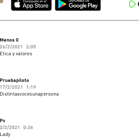
Menos 0
26/2/2021
2:05
Etica y valores
Pruebapiloto
17/2/2021
1:19
Distintasvocesunapersona
Pv
2/2/2021
0:36
Lady