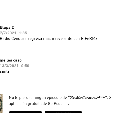
Etapa 2
7/7/2021
1:35
Radio Censura regresa mas irreverente con ElFeRMx
me les caso
13/3/2021
0:50
santa
No te pierdas ningún episodio de
“
𝓡𝓪𝓭𝓲𝓸 𝓒𝓮𝓷𝓼𝓾𝓻𝓪ᵇʸᶠᵉʳᵐˣ
”
. S
aplicación gratuita de GetPodcast.