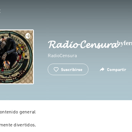
𝓡𝓪𝓭𝓲𝓸 𝓒𝓮𝓷𝓼𝓾𝓻𝓪ᵇʸᶠᵉ
RadioCensura
Suscribirse
Compartir
ontenido general

mente divertidos.