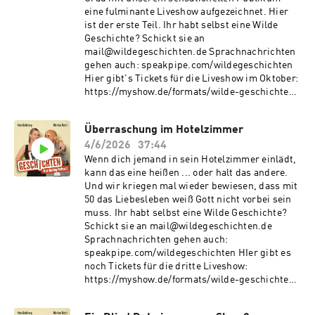
eine fulminante Liveshow aufgezeichnet. Hier
ist der erste Teil. Ihr habt selbst eine Wilde
Geschichte? Schickt sie an
mail@wildegeschichten.de Sprachnachrichten
gehen auch: speakpipe.com/wildegeschichten
Hier gibt's Tickets für die Liveshow im Oktober:
https://myshow.de/formats/wilde-geschichten-
der-true-dating-podcast Ihr wollt unseren
Podcast unterstützen? Das geht unter
Überraschung im Hotelzimmer
steady.page/wildegeschichten Hier gibt's T-
4/6/2026
37:44
Shirts und Tassen:
https://medienvogel.de/wildegeschichten/
Wenn dich jemand in sein Hotelzimmer einlädt,
kann das eine heißen ... oder halt das andere.
Und wir kriegen mal wieder bewiesen, dass mit
50 das Liebesleben weiß Gott nicht vorbei sein
muss. Ihr habt selbst eine Wilde Geschichte?
Schickt sie an mail@wildegeschichten.de
Sprachnachrichten gehen auch:
speakpipe.com/wildegeschichten HIer gibt es
noch Tickets für die dritte Liveshow:
https://myshow.de/formats/wilde-geschichten-
der-true-dating-podcast Ihr wollt unseren
Podcast unterstützen? Das geht unter