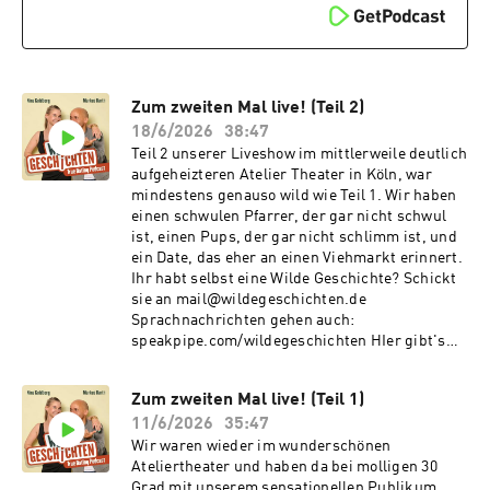
Zum zweiten Mal live! (Teil 2)
18/6/2026
38:47
Teil 2 unserer Liveshow im mittlerweile deutlich
aufgeheizteren Atelier Theater in Köln, war
mindestens genauso wild wie Teil 1. Wir haben
einen schwulen Pfarrer, der gar nicht schwul
ist, einen Pups, der gar nicht schlimm ist, und
ein Date, das eher an einen Viehmarkt erinnert.
Ihr habt selbst eine Wilde Geschichte? Schickt
sie an mail@wildegeschichten.de
Sprachnachrichten gehen auch:
speakpipe.com/wildegeschichten HIer gibt's
Tickets für die 3. Liveshow:
https://myshow.de/formats/wilde-geschichten-
Zum zweiten Mal live! (Teil 1)
der-true-dating-podcast Ihr wollt unseren
11/6/2026
35:47
Podcast unterstützen? Das geht unter
steady.page/wildegeschichten Hier gibt's T-
Wir waren wieder im wunderschönen
Shirts und Tassen:
Ateliertheater und haben da bei molligen 30
https://medienvogel.de/wildegeschichten/
Grad mit unserem sensationellen Publikum