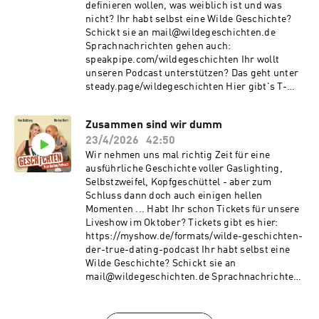
definieren wollen, was weiblich ist und was
nicht? Ihr habt selbst eine Wilde Geschichte?
Schickt sie an mail@wildegeschichten.de
Sprachnachrichten gehen auch:
speakpipe.com/wildegeschichten Ihr wollt
unseren Podcast unterstützen? Das geht unter
steady.page/wildegeschichten Hier gibt's T-
Shirts und Tassen:
https://medienvogel.de/wildegeschichten/
Zusammen sind wir dumm
23/4/2026
42:50
Wir nehmen uns mal richtig Zeit für eine
ausführliche Geschichte voller Gaslighting,
Selbstzweifel, Kopfgeschüttel - aber zum
Schluss dann doch auch einigen hellen
Momenten ... Habt Ihr schon Tickets für unsere
Liveshow im Oktober? Tickets gibt es hier:
https://myshow.de/formats/wilde-geschichten-
der-true-dating-podcast Ihr habt selbst eine
Wilde Geschichte? Schickt sie an
mail@wildegeschichten.de Sprachnachrichten
gehen auch: speakpipe.com/wildegeschichten
Ihr wollt unseren Podcast unterstützen? Das
geht unter steady.page/wildegeschichten Hier