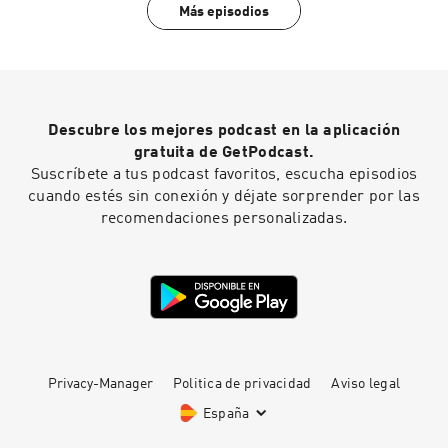
Más episodios
gibt's T-Shirts und Tassen:
https://medienvogel.de/wildegeschichten/
Descubre los mejores podcast en la aplicación
gratuita de GetPodcast.
Suscríbete a tus podcast favoritos, escucha episodios
cuando estés sin conexión y déjate sorprender por las
recomendaciones personalizadas.
Privacy-Manager
Politica de privacidad
Aviso legal
España