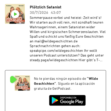
Plötzlich Satanist
30/7/2026
43:07
Sommerpause vorbei und heieiei: Zeit wird's!
Wir starten auch voll rein, mit sündhaft teuren
Wahrsagerinnen, einem Satanisten wider
Willen und kirgisischen Schmerzenslauten. Viel
Spaß und schickt uns fleißig Eure Geschichten
an mail@wildegeschichten.de
Sprachnachrichten gehen auch:
speakpipe.com/wildegeschichten Ihr wollt
unseren Podcast unterstützen? Das geht unter
steady.page/wildegeschichten Hier gibt's T-
Shirts und Tassen:
https://medienvogel.de/wildegeschichten/
No te pierdas ningún episodio de
“
Wilde
Geschichten
”
. Síguelo en la aplicación
gratuita de GetPodcast.