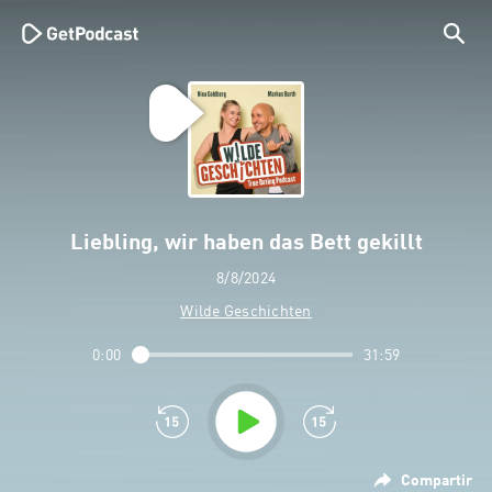
Liebling, wir haben das Bett gekillt
8/8/2024
Wilde Geschichten
0:00
31:59
Compartir