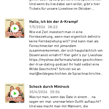
Und wenn du live dabei sein willst, gibt's hier
Tickets für unsere Liveshow im Oktober:
https://myshow.de/formats/wilde-geschichten-
der-true-dating-podcast Ihr wollt unseren
Hallo, ich bin der A-Krampf
Podcast unterstützen? Das geht unter
7/5/2026
38:22
steady.page/wildegeschichten Hier gibt's T-
Shirts und Tassen:
Wie viel Zeit investiert man in eine
https://medienvogel.de/wildegeschichten/
Fernbeziehung, wenn man eigentlich definitiv
keine Fernbeziehung will? Und kann man als
Feinschmecker mit jemandem
zusammenkommen, der sich haupstächlich von
Dosenravioli ernährt? Hier geht's zur Liveshow:
https://myshow.de/formats/wilde-geschichten-
der-true-dating-podcast Ihr habt selbst eine
Wilde Geschichte? Schickt sie an
mail@wildegeschichten.de Sprachnachrichten
gehen auch: speakpipe.com/wildegeschichten
Ihr wollt unseren Podcast unterstützen? Das
Schock durch Minirock
geht unter steady.page/wildegeschichten Hier
30/4/2026
35:56
gibt's T-Shirts und Tassen:
https://medienvogel.de/wildegeschichten/
Was tut man, wenn das Date in einem ... na
sagen wir mal: unerwarteten Outfit auftaucht?
Und was macht man mit Männern, die