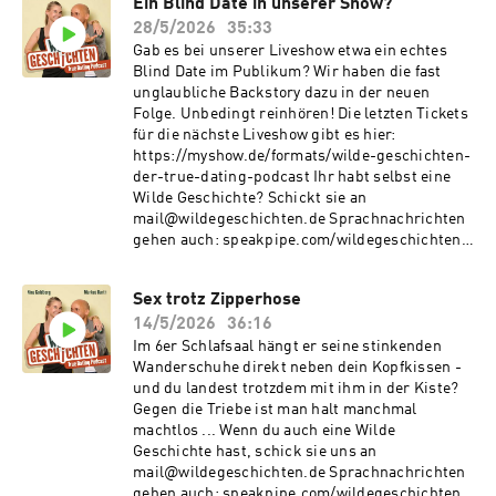
Ein Blind Date in unserer Show?
steady.page/wildegeschichten Hier gibt's T-
28/5/2026
35:33
Shirts und Tassen:
https://medienvogel.de/wildegeschichten/
Gab es bei unserer Liveshow etwa ein echtes
Blind Date im Publikum? Wir haben die fast
unglaubliche Backstory dazu in der neuen
Folge. Unbedingt reinhören! Die letzten Tickets
für die nächste Liveshow gibt es hier:
https://myshow.de/formats/wilde-geschichten-
der-true-dating-podcast Ihr habt selbst eine
Wilde Geschichte? Schickt sie an
mail@wildegeschichten.de Sprachnachrichten
gehen auch: speakpipe.com/wildegeschichten
Ihr wollt unseren Podcast unterstützen? Das
geht unter steady.page/wildegeschichten Hier
Sex trotz Zipperhose
gibt's T-Shirts und Tassen:
14/5/2026
36:16
https://medienvogel.de/wildegeschichten/
Im 6er Schlafsaal hängt er seine stinkenden
Wanderschuhe direkt neben dein Kopfkissen -
und du landest trotzdem mit ihm in der Kiste?
Gegen die Triebe ist man halt manchmal
machtlos ... Wenn du auch eine Wilde
Geschichte hast, schick sie uns an
mail@wildegeschichten.de Sprachnachrichten
gehen auch: speakpipe.com/wildegeschichten