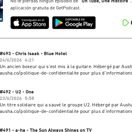
No te pierdas ningún episodio de
“
Un Tube, Une Histoire
”
aplicación gratuita de GetPodcast.
#493 - Chris Isaak - Blue Hotel
24/6/2026
4:21
Un ancien boxeur qui s'est mis à la guitare. Hébergé par Ausha
ausha.co/politique-de-confidentialite pour plus d'information
#492 - U2 - One
23/6/2026
5:58
Un titre solidaire qui a sauvé le groupe U2. Hébergé par Ausha
ausha.co/politique-de-confidentialite pour plus d'information
#491 - a-ha - The Sun Always Shines on TV