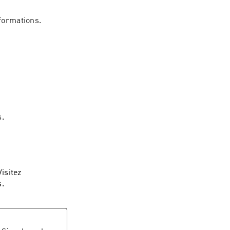
nformations.
s.
isitez
s.