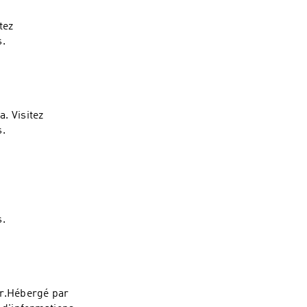
tez
s.
. Visitez
s.
s.
er.Hébergé par