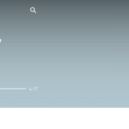
e
4:17