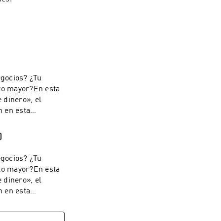
egocios? ¿Tu
ito mayor?En esta
 dinero», el
n en esta
 Ministerios
o parcial de este
)
ontar con nuestra
zación no
egocios? ¿Tu
ternacionales de
ito mayor?En esta
 dinero», el
n en esta