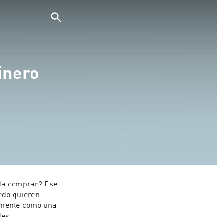
inero
da comprar? Ese 
edo quieren 
lmente como una 
des.