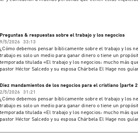
Preguntas & respuestas sobre el trabajo y los negocios
9/5/2026
33:13
¿Cómo debemos pensar bíblicamente sobre el trabajo y los n
trabajo es solo un medio para ganar dinero o tiene un propós
temporada titulada «El trabajo y los negocios: mucho más que
pastor Héctor Salcedo y su esposa Chárbela El Hage nos guía
conversación necesaria. ——————————Una producción de
Integridad & Sabiduría.Queda prohibida la reproducción total 
Diez mandamientos de los negocios para el cristiano (parte 2
recurso, por cualquier medio o procedimiento, sin para ello c
2/5/2026
31:21
autorización previa, expresa y por escrito. Toda forma de utili
¿Cómo debemos pensar bíblicamente sobre el trabajo y los n
autorizada será perseguida con lo establecido en las leyes in
trabajo es solo un medio para ganar dinero o tiene un propós
Derecho de Autor. Derechos reservados.
temporada titulada «El trabajo y los negocios: mucho más que
pastor Héctor Salcedo y su esposa Chárbela El Hage nos guía
conversación necesaria. Todos los sábados, a las 9:00 a.m.