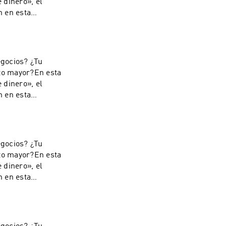
 dinero», el
n en esta
 a.m.——————————
prohibida la
edio o
revia, expresa y
egocios? ¿Tu
eguida con lo
ito mayor?En esta
. Derechos
 dinero», el
n en esta
 a.m.——————————
prohibida la
edio o
revia, expresa y
egocios? ¿Tu
eguida con lo
ito mayor?En esta
. Derechos
 dinero», el
n en esta
 a.m.——————————
prohibida la
edio o
revia, expresa y