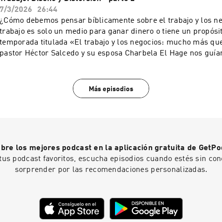
reproducción total o parcial de este recurso, por cualquier m
7/3/2026
26:44
procedimiento, sin para ello contar con nuestra autorización p
¿Cómo debemos pensar bíblicamente sobre el trabajo y los n
por escrito. Toda forma de utilización no autorizada será pers
trabajo es solo un medio para ganar dinero o tiene un propós
establecido en las leyes internacionales de Derecho de Autor
temporada titulada «El trabajo y los negocios: mucho más que
reservados.
pastor Héctor Salcedo y su esposa Charbela El Hage nos guía
conversación necesaria. Todos los sábados a las 9:00
Una producción de Ministerios Integridad & SabiduríaQueda p
reproducción total o parcial de este recurso, por cualquier m
Más episodios
procedimiento, sin para ello contar con nuestra autorización p
por escrito. Toda forma de utilización no autorizada será pers
establecido en las leyes internacionales de Derecho de Autor
Reservados.
bre los mejores podcast en la aplicación gratuita de GetPo
tus podcast favoritos, escucha episodios cuando estés sin con
sorprender por las recomendaciones personalizadas.