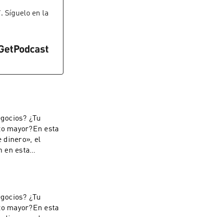
”
. Síguelo en la
egocios? ¿Tu
ito mayor?En esta
 dinero», el
n en esta
 a.m.——————————
prohibida la
edio o
revia, expresa y
egocios? ¿Tu
eguida con lo
ito mayor?En esta
. Derechos