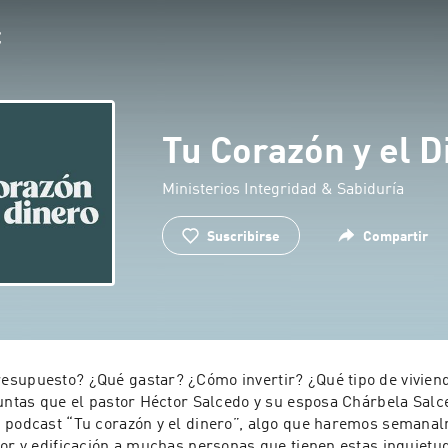
Tu Corazón y el D
Ministerios Integridad & Sabiduría
Suscribirse
Compartir
supuesto? ¿Qué gastar? ¿Cómo invertir? ¿Qué tipo de vivien
guntas que el pastor Héctor Salcedo y su esposa Chárbela Salc
 podcast “Tu corazón y el dinero”, algo que haremos semana
lor y edificación a muchas personas que tienen estas inquietu