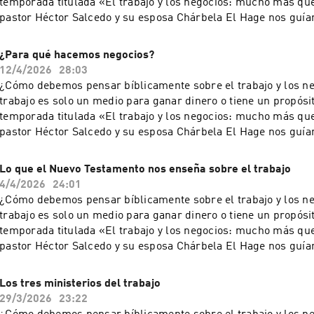
temporada titulada «El trabajo y los negocios: mucho más que
reservados.
pastor Héctor Salcedo y su esposa Chárbela El Hage nos guía
conversación necesaria. Todos los sábados, a las 9:00
Una producción de Ministerios Integridad & Sabiduría.Queda 
¿Para qué hacemos negocios?
reproducción total o parcial de este recurso, por cualquier m
12/4/2026
28:03
procedimiento, sin para ello contar con nuestra autorización p
¿Cómo debemos pensar bíblicamente sobre el trabajo y los n
por escrito. Toda forma de utilización no autorizada será pers
trabajo es solo un medio para ganar dinero o tiene un propós
establecido en las leyes internacionales de Derecho de Autor
temporada titulada «El trabajo y los negocios: mucho más que
reservados.
pastor Héctor Salcedo y su esposa Chárbela El Hage nos guía
conversación necesaria. Todos los sábados, a las 9:00
Una producción de Ministerios Integridad & Sabiduría.Queda 
Lo que el Nuevo Testamento nos enseña sobre el trabajo
reproducción total o parcial de este recurso, por cualquier m
4/4/2026
24:01
procedimiento, sin para ello contar con nuestra autorización p
¿Cómo debemos pensar bíblicamente sobre el trabajo y los n
por escrito. Toda forma de utilización no autorizada será pers
trabajo es solo un medio para ganar dinero o tiene un propós
establecido en las leyes internacionales de Derecho de Autor
temporada titulada «El trabajo y los negocios: mucho más que
reservados.
pastor Héctor Salcedo y su esposa Chárbela El Hage nos guía
conversación necesaria. Todos los sábados, a las 9:00
Una producción de Ministerios Integridad & Sabiduría.Queda 
Los tres ministerios del trabajo
reproducción total o parcial de este recurso, por cualquier m
29/3/2026
23:22
procedimiento, sin para ello contar con nuestra autorización p