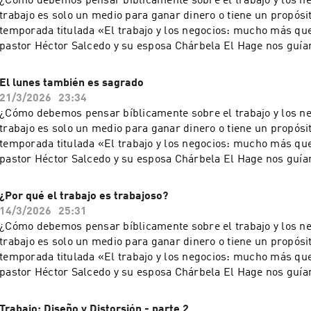
¿Cómo debemos pensar bíblicamente sobre el trabajo y los n
por escrito. Toda forma de utilización no autorizada será pers
trabajo es solo un medio para ganar dinero o tiene un propós
establecido en las leyes internacionales de Derecho de Autor
temporada titulada «El trabajo y los negocios: mucho más que
reservados.
pastor Héctor Salcedo y su esposa Chárbela El Hage nos guía
conversación necesaria. Todos los sábados, a las 9:00
Una producción de Ministerios Integridad & Sabiduría.Queda 
El lunes también es sagrado
reproducción total o parcial de este recurso, por cualquier m
21/3/2026
23:34
procedimiento, sin para ello contar con nuestra autorización p
¿Cómo debemos pensar bíblicamente sobre el trabajo y los n
por escrito. Toda forma de utilización no autorizada será pers
trabajo es solo un medio para ganar dinero o tiene un propós
establecido en las leyes internacionales de Derecho de Autor
temporada titulada «El trabajo y los negocios: mucho más que
reservados.
pastor Héctor Salcedo y su esposa Chárbela El Hage nos guía
conversación necesaria. Todos los sábados, a las 9:00
Una producción de Ministerios Integridad & Sabiduría.Queda 
¿Por qué el trabajo es trabajoso?
reproducción total o parcial de este recurso, por cualquier m
14/3/2026
25:31
procedimiento, sin para ello contar con nuestra autorización p
¿Cómo debemos pensar bíblicamente sobre el trabajo y los n
por escrito. Toda forma de utilización no autorizada será pers
trabajo es solo un medio para ganar dinero o tiene un propós
establecido en las leyes internacionales de Derecho de Autor
temporada titulada «El trabajo y los negocios: mucho más que
reservados.
pastor Héctor Salcedo y su esposa Chárbela El Hage nos guía
conversación necesaria. Todos los sábados, a las 9:00
Una producción de Ministerios Integridad & Sabiduría.Queda 
Trabajo: Diseño y Distorsión - parte 2