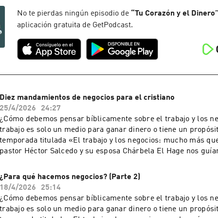
No te pierdas ningún episodio de
“
Tu Corazón y el Dinero
aplicación gratuita de GetPodcast.
Diez mandamientos de negocios para el cristiano
25/4/2026
24:27
¿Cómo debemos pensar bíblicamente sobre el trabajo y los n
trabajo es solo un medio para ganar dinero o tiene un propós
temporada titulada «El trabajo y los negocios: mucho más que
pastor Héctor Salcedo y su esposa Chárbela El Hage nos guía
conversación necesaria. Todos los sábados, a las 9:00
Una producción de Ministerios Integridad & Sabiduría.Queda 
¿Para qué hacemos negocios? (Parte 2)
reproducción total o parcial de este recurso, por cualquier m
18/4/2026
25:14
procedimiento, sin para ello contar con nuestra autorización p
¿Cómo debemos pensar bíblicamente sobre el trabajo y los n
por escrito. Toda forma de utilización no autorizada será pers
trabajo es solo un medio para ganar dinero o tiene un propós
establecido en las leyes internacionales de Derecho de Autor