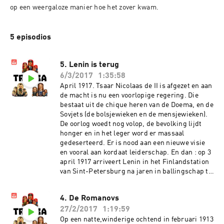
op een weergaloze manier hoe het zover kwam.
5 episodios
5. Lenin is terug
6/3/2017
1:35:58
April 1917. Tsaar Nicolaas de II is afgezet en aan
de macht is nu een voorlopige regering. Die
bestaat uit de chique heren van de Doema, en de
Sovjets (de bolsjewieken en de mensjewieken).
De oorlog woedt nog volop, de bevolking lijdt
honger en in het leger word er massaal
gedeserteerd. Er is nood aan een nieuwe visie
en vooral aan kordaat leiderschap. En dan : op 3
april 1917 arriveert Lenin in het Finlandstation
van Sint-Petersburg na jaren in ballingschap te
hebben doorgebracht.
4. De Romanovs
27/2/2017
1:19:59
Op een natte,winderige ochtend in februari 1913