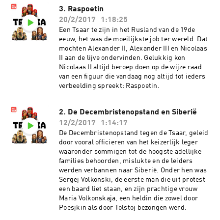
3. Raspoetin
20/2/2017
1:18:25
Een Tsaar te zijn in het Rusland van de 19de
eeuw, het was de moeilijkste job ter wereld. Dat
mochten Alexander II, Alexander III en Nicolaas
II aan de lijve ondervinden. Gelukkig kon
Nicolaas II altijd beroep doen op de wijze raad
van een figuur die vandaag nog altijd tot ieders
verbeelding spreekt: Raspoetin.
2. De Decembristenopstand en Siberië
12/2/2017
1:14:17
De Decembristenopstand tegen de Tsaar, geleid
door vooral officieren van het keizerlijk leger
waaronder sommigen tot de hoogste adellijke
families behoorden, mislukte en de leiders
werden verbannen naar Siberië. Onder hen was
Sergej Volkonski, de eerste man die uit protest
een baard liet staan, en zijn prachtige vrouw
Maria Volkonskaja, een heldin die zowel door
Poesjkin als door Tolstoj bezongen werd.